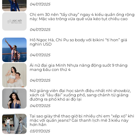
04/07/2025
Chị em 30 nên “tẩy chay” ngay 4 kiểu quần ống rộng
này: Mặc vào trông vừa quê vừa kéo tụt chiều cao
04/07/2025
Hồ Ngọc Hà, Chi Pu so body với bikini “tí hon” giá
nghìn USD
04/07/2025
Ái nữ đại gia Minh Nhựa năng động suốt 9 tháng
mang bầu con thứ 4
04/07/2025
Nữ giảng viên đại học sành điệu nhất nhì showbiz,
xách cả “lâu đài” xuống phố, sang chảnh từ giảng
đường ra phố khó ai đọ lại
04/07/2025
Tại sao giày thể thao giờ bị nhiều chị em “xếp xó” khi
mặc với quần jeans? Gái thanh lịch mê 3 kiểu này
hơn hẳn
03/07/2025