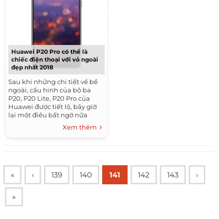
Huawei P20 Pro có thể là
chiếc điện thoại với vỏ ngoài
đẹp nhất 2018
Sau khi những chi tiết về bề
ngoài, cấu hình của bộ ba
P20, P20 Lite, P20 Pro của
Huawei được tiết lộ, bây giờ
lại một điều bất ngờ nữa
được tung ra: Huawei P20 Pro
Xem thêm
có thể sẽ...
«
‹
139
140
141
142
143
›
»