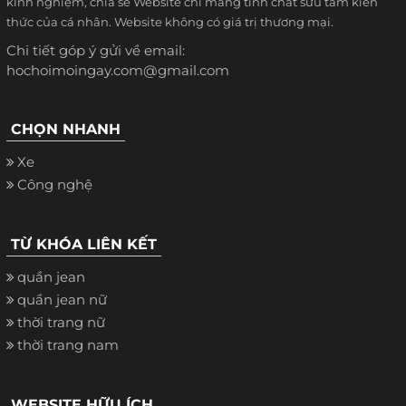
kinh nghiệm, chia sẻ Website chỉ mang tính chất sưu tầm kiến
thức của cá nhân. Website không có giá trị thương mại.
Chi tiết góp ý gửi về email:
hochoimoingay.com@gmail.com
CHỌN NHANH
Xe
Công nghệ
TỪ KHÓA LIÊN KẾT
quần jean
quần jean nữ
thời trang nữ
thời trang nam
WEBSITE HỮU ÍCH