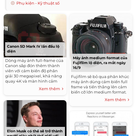
Phụ kiện - Kỹ thuật số
Canon 5D Mark IV lần đầu lộ
diện
Máy ảnh medium format của
Dòng máy ảnh full-frame của
Fujifilm lộ diện, ra mắt ngày
Canon sắp đón thêm thành
16/9
viên với cảm biến độ phân
giải 30 megapixel, khả năng
Fujifilm sẽ bỏ qua phân khúc
quay 4K và màn hình cảm
máy ảnh dùng cảm biến full
ứng.
frame và tiến thẳng lên cảm
Xem thêm
biến cỡ lớn medium format.
Xem thêm
Elon Musk có thể sẽ trở thành
người giàu nhất thế giới với