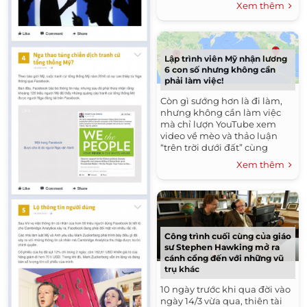
Xem thêm
bị...
Lập trình viên Mỹ nhận lương
6 con số nhưng không cần
phải làm việc!
Còn gì sướng hơn là đi làm,
nhưng không cần làm việc
mà chỉ lượn YouTube xem
video về mèo và thảo luận
“trên trời dưới đất” cùng
Reddit? Một anh chàng lập
Xem thêm
trình viên người...
Công trình cuối cùng của giáo
sư Stephen Hawking mở ra
cánh cổng đến với những vũ
trụ khác
10 ngày trước khi qua đời vào
ngày 14/3 vừa qua, thiên tài