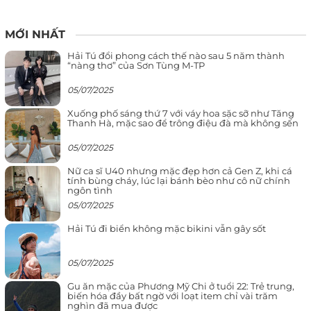
MỚI NHẤT
Hải Tú đổi phong cách thế nào sau 5 năm thành
“nàng thơ” của Sơn Tùng M-TP
05/07/2025
Xuống phố sáng thứ 7 với váy hoa sặc sỡ như Tăng
Thanh Hà, mặc sao để trông điệu đà mà không sến
05/07/2025
Nữ ca sĩ U40 nhưng mặc đẹp hơn cả Gen Z, khi cá
tính bùng cháy, lúc lại bánh bèo như cô nữ chính
ngôn tình
05/07/2025
Hải Tú đi biển không mặc bikini vẫn gây sốt
05/07/2025
Gu ăn mặc của Phương Mỹ Chi ở tuổi 22: Trẻ trung,
biến hóa đầy bất ngờ với loạt item chỉ vài trăm
nghìn đã mua được