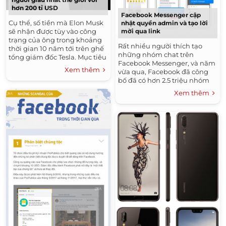
hơn 200 tỉ USD
Facebook Messenger cập
Cụ thể, số tiền mà Elon Musk
nhật quyền admin và tạo lời
sẽ nhận được tùy vào công
mời qua link
trạng của ông trong khoảng
Rất nhiều người thích tạo
thời gian 10 năm tới trên ghế
những nhóm chat trên
tổng giám đốc Tesla. Mục tiêu
Facebook Messenger, và năm
của ông sẽ là đưa Tesla lên
Xem thêm
vừa qua, Facebook đã công
thành...
bố đã có hơn 2.5 triệu nhóm
chat được tạo ra mỗi ngày vào
Xem thêm
năm trước! Có lẽ đây...