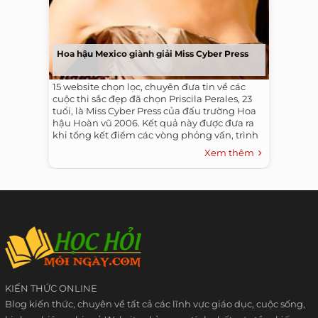
Hoa hậu Mexico giành giải Miss Cyber Press
15 website chọn lọc, chuyên đưa tin về các
cuộc thi sắc đẹp đã chọn Priscila Perales, 23
tuổi, là Miss Cyber Press của đấu trường Hoa
hậu Hoàn vũ 2006. Kết quả này được đưa ra
khi tổng kết điểm các vòng phỏng vấn, trình
diễn áo tắm và trang phục dạ hội.
Xem thêm
KIẾN THỨC ONLINE
Blog kiến thức, chuyên về tất cả các lĩnh vực giáo dục, cuộc sống,