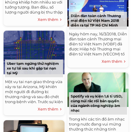
khủng khiếp hơn nhiều so với
tưởng tượng. Ban đầu, số
lượng người dùng bị thu thập
Diễn đàn toàn cảnh Thương
thông tin qua một ứng dụng
Xem thêm
mại điện tử Việt Nam 2018
“dự...
diễn ra tại TP Hồ Chí Minh
Ngày hôm nay, 16/3/2018, Diễn
đàn toàn cảnh Thương mại
điện tử Việt Nam (VOBF) đã
được Hiệp hội Thương mại
điện tử Việt Nam (VECOM) tổ
chức tại Capella Parkview, TP
Xem thêm
Uber tạm ngừng thử nghiệm
Hồ Chí Minh.Đây...
xe tự lái sau khi gặp tai nạn
tại Mỹ
Một vụ tai nạn giao thông vừa
xảy ra tại Arizona, Mỹ khiến
một người đi đường bị
Spotify và vụ kiện 1,6 tỉ USD,
thương nặng và sau đó chết
cùng núi rắc rối bản quyền
trong bệnh viện. Trước sự kiện
của ngành công nghiệp âm
này, Uber đã cho tất cả
Xem thêm
nhạc
những...
Trong khi các tín đồ âm nhạc
trong nước đang vui mừng
thưởng thức những tính