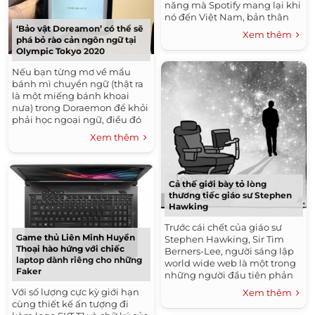
năng mà Spotify mang lại khi
nó đến Việt Nam, bản thân
Spotify lại đang cố gắng giãy
‘Bảo vật Doreamon’ có thể sẽ
Xem thêm
phá bỏ rào cản ngôn ngữ tại
giụa trong cuộc...
Olympic Tokyo 2020
Nếu bạn từng mơ về mẩu
bánh mì chuyển ngữ (thật ra
là một miếng bánh khoai
nưa) trong Doraemon để khỏi
phải học ngoại ngữ, điều đó
có thể sắp thành hiện thực.
Xem thêm
Panasonic vừa...
Cả thế giới bày tỏ lòng
thương tiếc giáo sư Stephen
Hawking
Trước cái chết của giáo sư
Game thủ Liên Minh Huyền
Stephen Hawking, Sir Tim
Thoại hào hứng với chiếc
Berners-Lee, người sáng lập
laptop dành riêng cho những
world wide web là một trong
Faker
những người đầu tiên phản
ứng trước thông tin này. Ông
Với số lượng cực kỳ giới hạn
Xem thêm
nói rằng “chúng ta...
cùng thiết kế ấn tượng đi