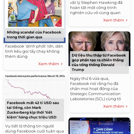
vật lý Stephen Hawking đã
hoàn tất một công trình
nghiên cứu vô cùng quan
trọng, đặt nền tảng cho một
Xem thêm
con tàu không gian có...
Những scandal của Facebook
trong thời gian qua
Facebook 'dính phốt' lớn, dân
tình kêu gọi tẩy chay không
Dữ liệu thu thập từ Facebook
thèm dùng
góp phần tạo ra chiến thắng
Xem thêm
của tổng thống Donald
Trump
Ngày thứ 6 vừa qua,
Facebook nói rằng họ đã
chặn mọi hoạt động của
Strategic Communication
Laboratories (SCL) cùng tổ
Facebook mất 42 tỉ USD sau
chức phân tích dữ liệu
Xem thêm
tai tiếng, còn Mark
Cambridge Analytica vì vi
Zuckerberg kịp thời ‘tiết
phạm chính sách thu...
kiệm’ hàng chục triệu USD
Vụ tiết lộ thông tin người
dùng Facebook cuối tuần qua