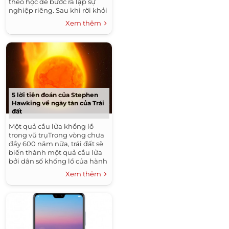
theo học để bước ra lập sự
nghiệp riêng. Sau khi rời khỏi
đại học Stanford, Elizabeth trở
Xem thêm
thành tổng...
5 lời tiên đoán của Stephen
Hawking về ngày tàn của Trái
đất
Một quả cầu lửa khổng lồ
trong vũ trụTrong vòng chưa
đầy 600 năm nữa, trái đất sẽ
biến thành một quả cầu lửa
bởi dân số khổng lồ của hành
tinh sẽ tiêu thụ nhiều năng...
Xem thêm