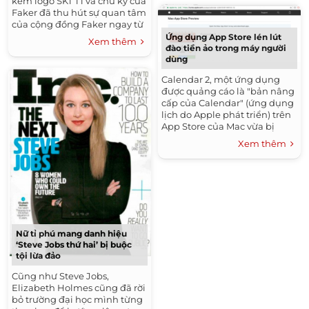
kèm logo SKT T1 và chữ ký của
Faker đã thu hút sự quan tâm
của cộng đồng Faker ngay từ
những ngày đầu tiên. ROG...
Ứng dụng App Store lén lút
Xem thêm
đào tiền ảo trong máy người
dùng
Calendar 2, một ứng dụng
được quảng cáo là "bản nâng
cấp của Calendar" (ứng dụng
lịch do Apple phát triển) trên
App Store của Mac vừa bị
phát hiện là đào tiền ảo trên
Xem thêm
máy người...
Nữ tỉ phú mang danh hiệu
‘Steve Jobs thứ hai’ bị buộc
tội lừa đảo
Cũng như Steve Jobs,
Elizabeth Holmes cũng đã rời
bỏ trường đại học mình từng