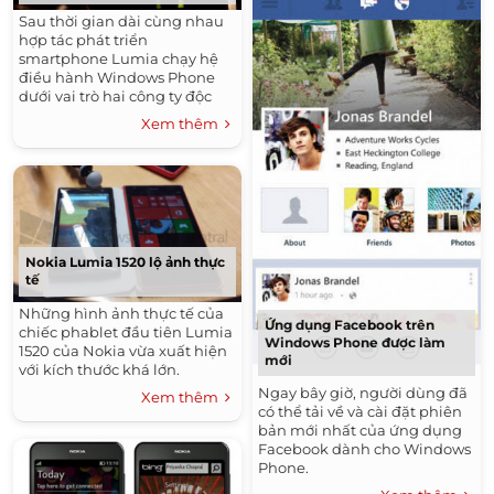
Sau thời gian dài cùng nhau
hợp tác phát triển
smartphone Lumia chạy hệ
điều hành Windows Phone
dưới vai trò hai công ty độc
lập, mới đây hãng Microsoft
Xem thêm
đã quyết định chi 7,2 tỉ USD
để mua lại bộ phận thiết bị
của Nokia.
Nokia Lumia 1520 lộ ảnh thực
tế
Những hình ảnh thực tế của
Ứng dụng Facebook trên
chiếc phablet đầu tiên Lumia
Windows Phone được làm
1520 của Nokia vừa xuất hiện
mới
với kích thước khá lớn.
Ngay bây giờ, người dùng đã
Xem thêm
có thể tải về và cài đặt phiên
bản mới nhất của ứng dụng
Facebook dành cho Windows
Phone.