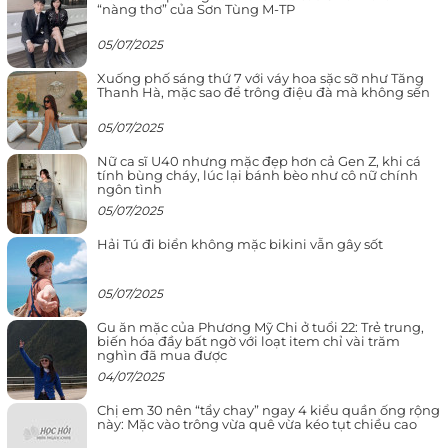
“nàng thơ” của Sơn Tùng M-TP
05/07/2025
Xuống phố sáng thứ 7 với váy hoa sặc sỡ như Tăng
Thanh Hà, mặc sao để trông điệu đà mà không sến
05/07/2025
Nữ ca sĩ U40 nhưng mặc đẹp hơn cả Gen Z, khi cá
tính bùng cháy, lúc lại bánh bèo như cô nữ chính
ngôn tình
05/07/2025
Hải Tú đi biển không mặc bikini vẫn gây sốt
05/07/2025
Gu ăn mặc của Phương Mỹ Chi ở tuổi 22: Trẻ trung,
biến hóa đầy bất ngờ với loạt item chỉ vài trăm
nghìn đã mua được
04/07/2025
Chị em 30 nên “tẩy chay” ngay 4 kiểu quần ống rộng
này: Mặc vào trông vừa quê vừa kéo tụt chiều cao