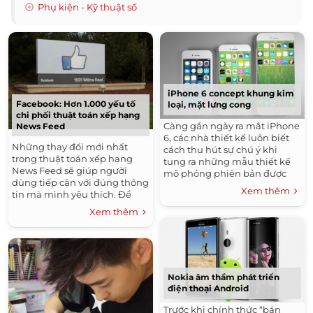
Phụ kiện - Kỹ thuật số
iPhone 6 concept khung kim
Facebook: Hơn 1.000 yếu tố
loại, mặt lưng cong
chi phối thuật toán xếp hạng
Càng gần ngày ra mắt iPhone
News Feed
6, các nhà thiết kế luôn biết
Những thay đổi mới nhất
cách thu hút sự chú ý khi
trong thuật toán xếp hạng
tung ra những mẫu thiết kế
News Feed sẽ giúp người
mô phỏng phiên bản được
dùng tiếp cận với đúng thông
cho là đình đám nhất trong
Xem thêm
tin mà mình yêu thích. Để
năm.
làm được điều này, thuật toán
Xem thêm
sử dụng tới hơn 1.000 yếu tố
khác nhau.
Nokia âm thầm phát triển
điện thoại Android
Trước khi chính thức “bán