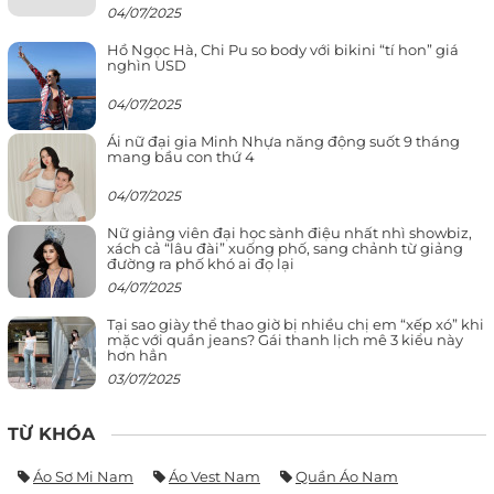
04/07/2025
Hồ Ngọc Hà, Chi Pu so body với bikini “tí hon” giá
nghìn USD
04/07/2025
Ái nữ đại gia Minh Nhựa năng động suốt 9 tháng
mang bầu con thứ 4
04/07/2025
Nữ giảng viên đại học sành điệu nhất nhì showbiz,
xách cả “lâu đài” xuống phố, sang chảnh từ giảng
đường ra phố khó ai đọ lại
04/07/2025
Tại sao giày thể thao giờ bị nhiều chị em “xếp xó” khi
mặc với quần jeans? Gái thanh lịch mê 3 kiểu này
hơn hẳn
03/07/2025
TỪ KHÓA
Áo Sơ Mi Nam
Áo Vest Nam
Quần Áo Nam