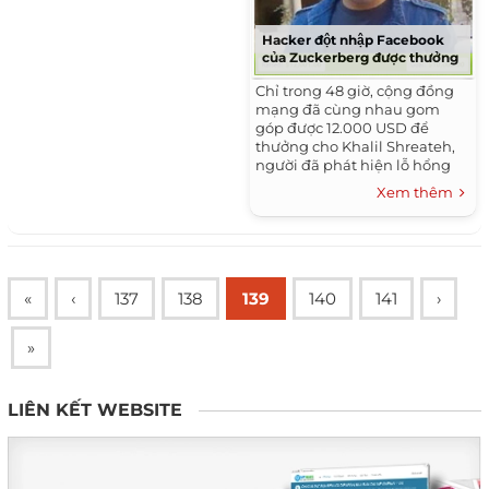
Hacker đột nhập Facebook
của Zuckerberg được thưởng
Chỉ trong 48 giờ, cộng đồng
mạng đã cùng nhau gom
góp được 12.000 USD để
thưởng cho Khalil Shreateh,
người đã phát hiện lỗ hổng
bảo mật trên Facebook
Xem thêm
nhưng không được Facebook
trả thưởng.
«
‹
137
138
139
140
141
›
»
LIÊN KẾT WEBSITE