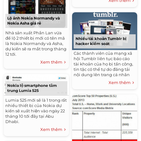
Xem thêm
Lộ ảnh Nokia Normandy và
Nokia Asha giá rẻ
Nhà sản xuất Phần Lan vừa
để lộ 2 thiết bị mới có tên mã
Nhiều tài khoản Tumblr bị
là Nokia Normandy và Asha,
hacker kiểm soát
dự kiến sẽ ra mắt trong tháng
Các thành viên của mạng xã
12 tới.
hội Tumblr liên tục báo cáo
Xem thêm
tài khoản của họ bị tấn công,
tin tặc có thể tự do đăng tải
nội dung lên trang cá nhân
của họ và họ không thể xóa
Xem thêm
những nội dung này.
Nokia lộ smartphone tầm
trung Lumia 525
Lumia 525 mới sẽ là 1 trong rất
nhiều thiết bị của Nokia dự
kiến sẽ xuất hiện vào ngày 22
tháng 10 tới đây tại Abu
Dhabi.
Xem thêm