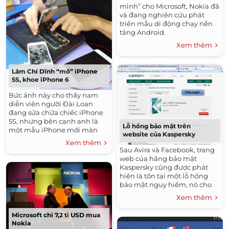
mình” cho Microsoft, Nokia đã
và đang nghiên cứu phát
triển mẫu di động chạy nền
tảng Android.
Xem thêm
Lâm Chí Dĩnh “mổ” iPhone
5S, khoe iPhone 6
Bức ảnh này cho thấy nam
diễn viên người Đài Loan
đang sửa chữa chiếc iPhone
5S, nhưng bên cạnh anh là
Lỗ hổng bảo mật trên
một mẫu iPhone mới màn
website của Kaspersky
hình rất lớn.
Xem thêm
Sau Avira và Facebook, trang
web của hãng bảo mật
Kaspersky cũng được phát
hiện là tồn tại một lỗ hổng
bảo mật nguy hiểm, nó cho
phép chuyển hướng đường
Xem thêm
dẫn từ kaspersky.com tới địa
chỉ bất kỳ do hacker chỉ định.
Microsoft chi 7,2 tỉ USD mua
Nokia