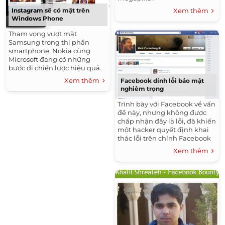
Instagram sẽ có mặt trên
Xem thêm
Windows Phone
Tham vọng vượt mặt
Samsung trong thị phần
smartphone, Nokia cùng
Microsoft đang có những
bước đi chiến lược hiệu quả.
Gần đây nhất là tuyên bố về
Xem thêm
Facebook dính lỗi bảo mật
sự có mặt của ứng dụng chia
nghiêm trọng
sẻ hình ảnh Instagram trên
Windows Phone.
Trình bày với Facebook về vấn
đề này, nhưng không được
chấp nhận đây là lỗi, đã khiến
một hacker quyết định khai
thác lỗi trên chính Facebook
của CEO Facebook, Mark
Xem thêm
Zuckerberg để chứng minh
quan điểm của mình.