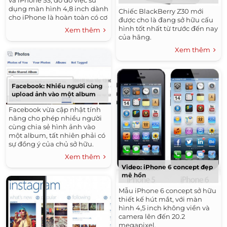
và iPhone 5S, do đó việc sử
dụng màn hình 4,8 inch dành
Chiếc BlackBerry Z30 mới
cho iPhone là hoàn toàn có cơ
được cho là đang sở hữu cấu
sở.
hình tốt nhất từ trước đến nay
Xem thêm
của hãng.
Xem thêm
Facebook: Nhiều người cùng
upload ảnh vào một album
Facebook vừa cập nhật tính
năng cho phép nhiều người
cùng chia sẻ hình ảnh vào
một album, tất nhiên phải có
sự đồng ý của chủ sở hữu.
Xem thêm
Video: iPhone 6 concept đẹp
mê hồn
Mẫu iPhone 6 concept sở hữu
thiết kế hút mắt, với màn
hình 4,5 inch không viền và
camera lên đến 20.2
megapixel.