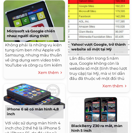
Microsoft và Google chiến
nhau: người dùng thiệt
Yahoo! vượt Google, trở thành
Không phải là những vụ kiện
website số một tại Mỹ
tụng rùm ben như Apple với
Samsung, nhưng mâu thuẫn
Lần đầu tiên trong 5 năm
về ứng dụng xem video trên
qua, Google không còn là
YouTube và công cụ tìm kiếm
website số một (tính theo lượt
Google Search trên Windows
Xem thêm
truy cập) tại Mỹ, mà vị trí dẫn
Phone cũng thu hút sự quan
đầu đã thuộc về một đối thủ
tâm của người dùng, bởi nó
cạnh tranh khác, đó là Yahoo!.
chỉ đang khiến người dùng
Xem thêm
phải chịu thiệt.
iPhone 6 sẽ có màn hình 4,8
inch
Với việc sử dụng màn hình 4
BlackBerry Z30 ra mắt, màn
inch cho 2 thế hệ là iPhone 5
hình 5 inch