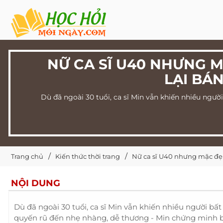
NỮ CA SĨ U40 NHƯNG M
LẠI BÁ
Dù đã ngoài 30 tuổi, ca sĩ Min vẫn khiến nhiều ngườ
Trang chủ
Kiến thức thời trang
Nữ ca sĩ U40 nhưng mặc đẹp 
NỘI DUNG
Dù đã ngoài 30 tuổi, ca sĩ Min vẫn khiến nhiều người bất
quyến rũ đến nhẹ nhàng, dễ thương - Min chứng minh bả