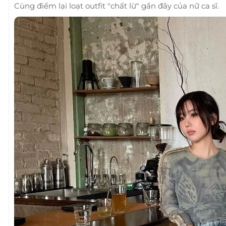
Cùng điểm lại loạt outfit "chất lừ" gần đây của nữ ca sĩ.