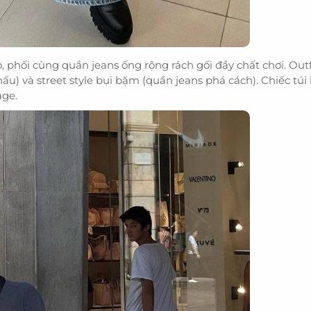
 phối cùng quần jeans ống rộng rách gối đầy chất chơi. Outf
u) và street style bụi bặm (quần jeans phá cách). Chiếc túi 
age.