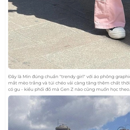
Đây là Min đúng chuẩn "trendy girl" với áo phông graphi
mắt mèo trắng và túi chéo vải càng tăng thêm chất thời
có gu - kiểu phối đồ mà Gen Z nào cũng muốn học theo.