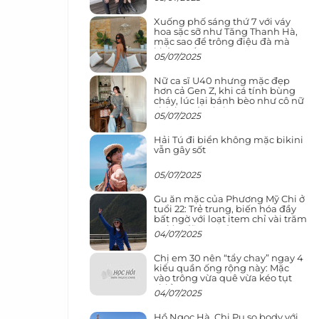
Xuống phố sáng thứ 7 với váy
hoa sặc sỡ như Tăng Thanh Hà,
mặc sao để trông điệu đà mà
không sến
05/07/2025
Nữ ca sĩ U40 nhưng mặc đẹp
hơn cả Gen Z, khi cá tính bùng
cháy, lúc lại bánh bèo như cô nữ
chính ngôn tình
05/07/2025
Hải Tú đi biển không mặc bikini
vẫn gây sốt
05/07/2025
Gu ăn mặc của Phương Mỹ Chi ở
tuổi 22: Trẻ trung, biến hóa đầy
bất ngờ với loạt item chỉ vài trăm
nghìn đã mua được
04/07/2025
Chị em 30 nên “tẩy chay” ngay 4
kiểu quần ống rộng này: Mặc
vào trông vừa quê vừa kéo tụt
chiều cao
04/07/2025
Hồ Ngọc Hà, Chi Pu so body với