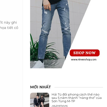
it này ghi
họa tiết cổ
MỚI NHẤT
Hải Tú đổi phong cách thế nào
sau 5 năm thành “nàng thơ” của
Sơn Tùng M-TP
05/07/2025