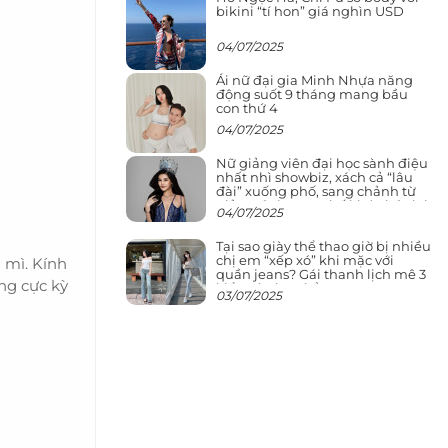
bikini “tí hon” giá nghìn USD
04/07/2025
Ái nữ đại gia Minh Nhựa năng
động suốt 9 tháng mang bầu
con thứ 4
04/07/2025
Nữ giảng viên đại học sành điệu
nhất nhì showbiz, xách cả “lâu
đài” xuống phố, sang chảnh từ
giảng đường ra phố khó ai đọ lại
04/07/2025
Tại sao giày thể thao giờ bị nhiều
chị em “xếp xó” khi mặc với
 mì. Kính
quần jeans? Gái thanh lịch mê 3
ng cực kỳ
kiểu này hơn hẳn
03/07/2025