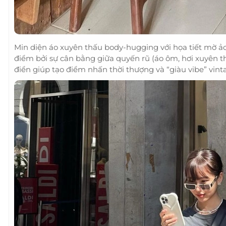
Min diện áo xuyên thấu body-hugging với họa tiết mờ ảo,
điểm bởi sự cân bằng giữa quyến rũ (áo ôm, hơi xuyên thấ
điển giúp tạo điểm nhấn thời thượng và “giàu vibe” vint