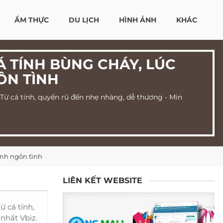
ẨM THỰC
DU LỊCH
HÌNH ẢNH
KHÁC
Á TÍNH BÙNG CHÁY, LÚC
ÔN TÌNH
 Từ cá tính, quyến rũ đến nhẹ nhàng, dễ thương - Min
ính ngôn tình
LIÊN KẾT WEBSITE
ừ cá tính,
nhất Vbiz.