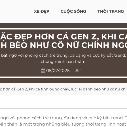
XE ĐẸP
CUỘC SỐNG
THỜI TRANG
ẶC ĐẸP HƠN CẢ GEN Z, KHI C
NH BÈO NHƯ CÔ NỮ CHÍNH NG
i bất ngờ với phong cách trẻ trung, đa dạng và cực kỳ bắt trend.
chứng minh bản thân...
05/07/2025
1
hơn cả Gen Z, khi cá tính bùng cháy, lúc lại bánh bèo như cô nữ ch
 ngờ với phong cách trẻ trung, đa dạng và cực kỳ bắt trend. T
n thân là một trong những biểu tượng thời trang linh hoạt 