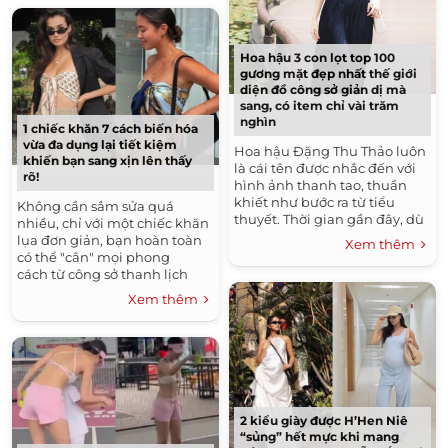
Hoa hậu 3 con lọt top 100
gương mặt đẹp nhất thế giới
diện đồ công sở giản dị mà
sang, có item chỉ vài trăm
nghìn
1 chiếc khăn 7 cách biến hóa
vừa đa dụng lại tiết kiệm
Hoa hậu Đặng Thu Thảo luôn
khiến bạn sang xịn lên thấy
là cái tên được nhắc đến với
rõ!
hình ảnh thanh tao, thuần
khiết như bước ra từ tiểu
Không cần sắm sửa quá
thuyết. Thời gian gần đây, dù
nhiều, chỉ với một chiếc khăn
ít xuất hiện trước công chúng,
lụa đơn giản, bạn hoàn toàn
Xem thêm
người đẹp vẫn...
có thể "cân" mọi phong
cách từ công sở thanh lịch
đến dạo phố cá tính, từ tiểu
Xem thêm
thư ngọt ngào đến...
2 kiểu giày được H’Hen Niê
“sủng” hết mực khi mang