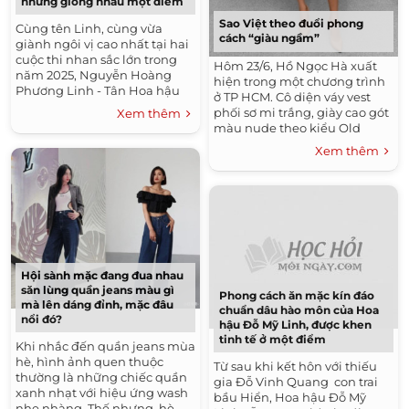
nhưng giống nhau một điểm
Sao Việt theo đuổi phong
Cùng tên Linh, cùng vừa
cách “giàu ngầm”
giành ngôi vị cao nhất tại hai
cuộc thi nhan sắc lớn trong
Hôm 23/6, Hồ Ngọc Hà xuất
năm 2025, Nguyễn Hoàng
hiện trong một chương trình
Phương Linh - Tân Hoa hậu
ở TP HCM. Cô diện váy vest
Hoàn vũ Việt Nam và Hà Trúc
phối sơ mi trắng, giày cao gót
Xem thêm
Linh - Tân Hoa hậu Việt Nam
màu nude theo kiểu Old
đang trở thành...
Money. Đây là thuật ngữ "tiền
Xem thêm
cũ"...
Hội sành mặc đang đua nhau
săn lùng quần jeans màu gì
Phong cách ăn mặc kín đáo
mà lên dáng đỉnh, mặc đâu
chuẩn dâu hào môn của Hoa
nổi đó?
hậu Đỗ Mỹ Linh, được khen
tinh tế ở một điểm
Khi nhắc đến quần jeans mùa
hè, hình ảnh quen thuộc
Từ sau khi kết hôn với thiếu
thường là những chiếc quần
gia Đỗ Vinh Quang con trai
xanh nhạt với hiệu ứng wash
bầu Hiển, Hoa hậu Đỗ Mỹ
nhẹ nhàng. Thế nhưng, hè