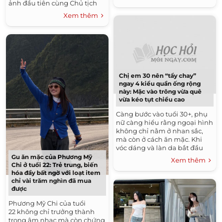
không ít cô nàng...
ảnh đầu tiên cùng Chủ tịch
với bộ trang phục cá tính gồm
Xem thêm
váy ngắn, áo khoác bomber...
Chị em 30 nên “tẩy chay”
ngay 4 kiểu quần ống rộng
này: Mặc vào trông vừa quê
vừa kéo tụt chiều cao
Càng bước vào tuổi 30+, phụ
nữ càng hiểu rằng ngoại hình
không chỉ nằm ở nhan sắc,
mà còn ở cách ăn mặc. Khi
vóc dáng và làn da bắt đầu
thay đổi, cách duy nhất để
Gu ăn mặc của Phương Mỹ
Xem thêm
duy trì vẻ ngoài thu...
Chi ở tuổi 22: Trẻ trung, biến
hóa đầy bất ngờ với loạt item
chỉ vài trăm nghìn đã mua
được
Phương Mỹ Chi của tuổi
22 không chỉ trưởng thành
trong âm nhạc mà còn chứng