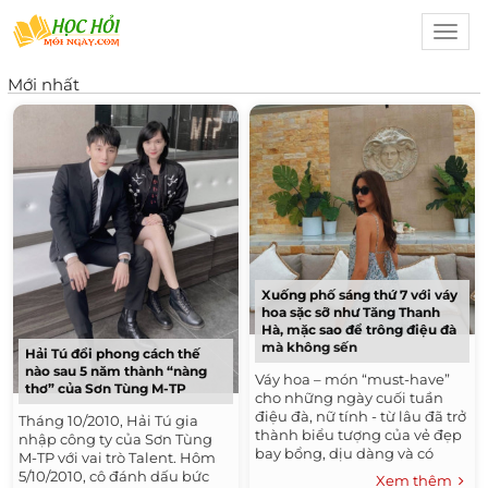
Toggl
navig
Mới nhất
Xuống phố sáng thứ 7 với váy
hoa sặc sỡ như Tăng Thanh
Hà, mặc sao để trông điệu đà
mà không sến
Hải Tú đổi phong cách thế
nào sau 5 năm thành “nàng
Váy hoa – món “must-have”
thơ” của Sơn Tùng M-TP
cho những ngày cuối tuần
điệu đà, nữ tính - từ lâu đã trở
Tháng 10/2010, Hải Tú gia
thành biểu tượng của vẻ đẹp
nhập công ty của Sơn Tùng
bay bổng, dịu dàng và có
M-TP với vai trò Talent. Hôm
phần tiểu thư. Thế nhưng,
5/10/2010, cô đánh dấu bức
Xem thêm