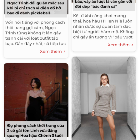
bầu, váy áo lượt là vẫn gắn với
Ngọc Trinh đổi gu ăn mặc sau
đôi dép “bác đánh cá”
khi bị chỉ trích vì diện đồ hở
bạo đi đánh pickleball
Kể từ khi công khai mang
thai, hoa hậu H'Hen Niê luôn
Vốn nổi tiếng với phong cách
nhận được sự quan tâm đặc
thời trang gợi cảm, Ngọc
biệt từ người hâm mộ. Không
Trinh từng không ít lần gây
chỉ gây ấn tượng vì "bầu vượt
tranh cãi với loạt outfit táo
mặt" nhưng vẫn miệt mài với
bạo. Gần đây nhất, cô tiếp tục
Xem thêm
lịch trình công...
trở thành tâm điểm chú ý khi
Xem thêm
diện trang phục...
Đọ phong cách thời trang của
2 cô gái tên Linh vừa đăng
quang Hoa hậu: Chênh 3 tuổi