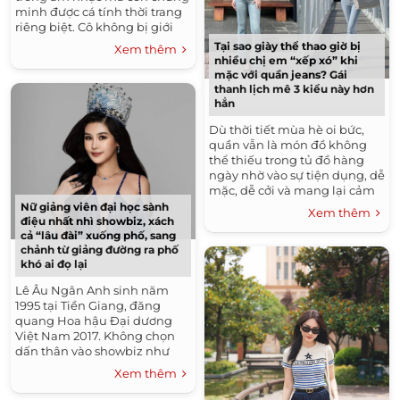
minh được cá tính thời trang
riêng biệt. Cô không bị giới
hạn bởi bất kỳ khuôn khổ nào
Tại sao giày thể thao giờ bị
Xem thêm
mà sẵn sàng thử nghiệm...
nhiều chị em “xếp xó” khi
mặc với quần jeans? Gái
thanh lịch mê 3 kiểu này hơn
hẳn
Dù thời tiết mùa hè oi bức,
quần vẫn là món đồ không
thể thiếu trong tủ đồ hàng
ngày nhờ vào sự tiện dụng, dễ
mặc, dễ cởi và mang lại cảm
giác thoải mái tuyệt đối. Với
Nữ giảng viên đại học sành
Xem thêm
những cô...
điệu nhất nhì showbiz, xách
cả “lâu đài” xuống phố, sang
chảnh từ giảng đường ra phố
khó ai đọ lại
Lê Âu Ngân Anh sinh năm
1995 tại Tiền Giang, đăng
quang Hoa hậu Đại dương
Việt Nam 2017. Không chọn
dấn thân vào showbiz như
nhiều người đẹp khác, Ngân
Xem thêm
Anh quyết định rẽ hướng
sang con đường...