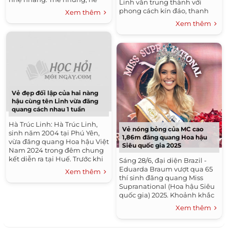
Linh vẫn trung thành với
2025 lại chứng kiến sự lên
phong cách kín đáo, thanh
Xem thêm
ngôi của quần jeans xanh
lịch nhưng ngày càng tinh tế
Xem thêm
đậm...
và “ra dáng dâu hào môn”
hơn. Vốn...
Vẻ đẹp đối lập của hai nàng
hậu cùng tên Linh vừa đăng
quang cách nhau 1 tuần
Hà Trúc Linh: Hà Trúc Linh,
Vẻ nóng bỏng của MC cao
sinh năm 2004 tại Phú Yên,
1,86m đăng quang Hoa hậu
vừa đăng quang Hoa hậu Việt
Siêu quốc gia 2025
Nam 2024 trong đêm chung
kết diễn ra tại Huế. Trước khi
Sáng 28/6, đại diện Brazil -
đến với vương miện danh giá,
Eduarda Braum vượt qua 65
Xem thêm
cô từng là Hoa khôi Trường...
thí sinh đăng quang Miss
Supranational (Hoa hậu Siêu
quốc gia) 2025. Khoảnh khắc
đăng quang Miss
Xem thêm
Supranational 2025: Ở vòng
ứng xử, khi...