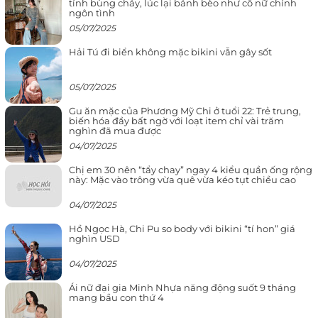
tính bùng cháy, lúc lại bánh bèo như cô nữ chính
ngôn tình
05/07/2025
Hải Tú đi biển không mặc bikini vẫn gây sốt
05/07/2025
Gu ăn mặc của Phương Mỹ Chi ở tuổi 22: Trẻ trung,
biến hóa đầy bất ngờ với loạt item chỉ vài trăm
nghìn đã mua được
04/07/2025
Chị em 30 nên “tẩy chay” ngay 4 kiểu quần ống rộng
này: Mặc vào trông vừa quê vừa kéo tụt chiều cao
04/07/2025
Hồ Ngọc Hà, Chi Pu so body với bikini “tí hon” giá
nghìn USD
04/07/2025
Ái nữ đại gia Minh Nhựa năng động suốt 9 tháng
mang bầu con thứ 4