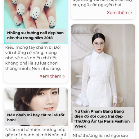
rau, ngũ cốc nguyên hạt,
protein nạc và sữa ít chất...
Xem thêm
Những xu hướng nail đẹp bạn
nên thử trong năm 2018
Kiểu móng tay chấm bi Đối
với những cô nàng móng
nhỏ, vẽ quá nhiều chi tiết
không phải là sự lựa chọn
thông minh. Nên nhớ rằng,
chỉ cần sáng tạo một chút và
Xem thêm
chọn màu cho...
Nữ thần Phạm Băng Băng
Nên nhấn mí hay cắt mí sẽ tốt
diện đồ đôi cùng trai đẹp
hơn?
‘Thượng Ẩn’ tại Paris Fashion
Week
Nhấn mí tự nhiên nhưng nếp
gấp mí nhanh bị mờ Nhấn mí
Như thường lệ, nữ ngôi sao