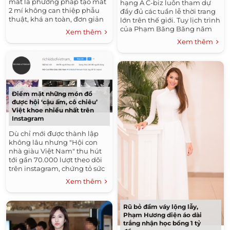
mắt là phương pháp tạo mắt
hạng A C-biz luôn tham dự
2 mí không can thiệp phẫu
đầy đủ các tuần lễ thời trang
thuật, khá an toàn, đơn giản
lớn trên thế giới. Tuy lịch trình
và nhanh chóng. Kỹ thuật
của Phạm Băng Băng năm
Xem thêm
thực hiện,...
nay khiến cô không thể đến
Xem thêm
với...
Điểm mặt những món đồ
được hội ‘cậu ấm, cô chiêu’
Việt khoe nhiều nhất trên
Instagram
Dù chỉ mới được thành lập
không lâu nhưng "Hội con
nhà giàu Việt Nam" thu hút
tới gần 70.000 lượt theo dõi
trên instagram, chứng tỏ sức
hút không hề nhỏ của những
Xem thêm
đứa con nhà...
Rũ bỏ đầm váy lộng lẫy,
Phạm Hương diện áo dài
trắng nhận học bổng 1 tỷ