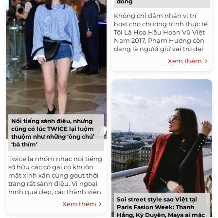
đồng
Không chỉ đảm nhận vị trí
host cho chương trình thực tế
Tôi Là Hoa Hậu Hoàn Vũ Việt
Nam 2017, Phạm Hương còn
đang là người giữ vai trò đại
sứ Nhật ngữ của Hiệp hội
Xem thêm
giáo dục...
Nổi tiếng sành điệu, nhưng
cũng có lúc TWICE lại luộm
thuộm như những ‘ông chú’
‘bà thím’
Twice là nhóm nhạc nổi tiếng
sở hữu các cô gái có khuôn
mặt xinh xắn cùng gout thời
trang rất sành điệu. Vì ngoại
hình quá đẹp, các thành viên
Soi street style sao Việt tại
luôn khiến khán giả phải gào
Xem thêm
Paris Fasion Week: Thanh
thét...
Hằng, Kỳ Duyên, Maya ai mặc