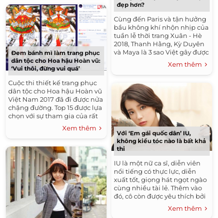
đẹp hơn?
Cùng đến Paris và tận hưởng
bầu không khí nhộn nhịp của
tuần lễ thời trang Xuân - Hè
2018, Thanh Hằng, Kỳ Duyên
và Maya là 3 sao Việt gây được
Đem bánh mì làm trang phục
nhiều sự chú ý nhất. Không
dân tộc cho Hoa hậu Hoàn vũ:
Xem thêm
‘Vui thôi, đừng vui quá’
chỉ...
Cuộc thi thiết kế trang phục
dân tộc cho Hoa hậu Hoàn vũ
Việt Nam 2017 đã đi được nửa
chặng đường. Top 15 được lựa
chọn với sự tham gia của rất
nhiều mẫu trang phục khác...
Xem thêm
Với ‘Em gái quốc dân’ IU,
không kiểu tóc nào là bất khả
thi
IU là một nữ ca sĩ, diễn viên
nổi tiếng có thực lực, diễn
xuất tốt, giọng hát ngọt ngào
cùng nhiều tài lẻ. Thêm vào
đó, cô còn được yêu thích bởi
ngoại hình xinh xắn với...
Xem thêm