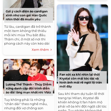
Gợi ý cách diện áo cardigan
xinh như con gái Hàn Quốc
nhìn thôi đã muốn yêu
Từ lâu, cardigan đã trở thành
một item không thể thiếu
mỗi khi mùa Thu bắt đầu.
Thậm chí, ở một số nơi thì
phong cách này còn kéo dài
từ mùa Thu, đến mùa Xuân
Xem thêm
năm sau. Dù nguyên...
Fan xót xa khi nhìn lại thời
Krystal còn mái tóc dài và
hình ảnh mái rẽ ngôi lộ trán
Lương Thế Thành - Thúy Diễm
mới đây
xứng danh cặp đôi trình diễn
áo dài lãng mạn nhất nhì Vbiz
Sau khi tham dự tuần lễ thời
trang tại Milan, Krystal đã
Tuy không phải là những
khiến không ít fan hâm mộ
"chân dài" theo nghề mẫu,
phải vỡ òa khi đột ngột cắt tóc
nhưng đôi vợ chồng son
ngắn. Tuy nhiên không thể