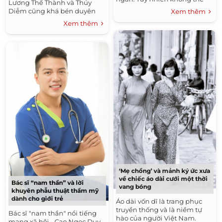
Lương Thế Thành và Thúy
phủ nhận chính mái tóc ngắn
Diễm cũng khá bén duyên
Xem thêm
đã thay...
với sàn catwalk. Với sắc vóc
Xem thêm
đúng chuẩn "nam thanh, nữ
tú",...
‘Mẹ chồng’ và mảnh ký ức xưa
về chiếc áo dài cưới một thời
Bác sĩ “nam thần” và lời
vang bóng
khuyên phẫu thuật thẩm mỹ
dành cho giới trẻ
Áo dài vốn dĩ là trang phục
truyền thống và là niềm tự
Bác sĩ "nam thần" nổi tiếng
hào của người Việt Nam.
mạng xã hội - Cao Ngọc Duy