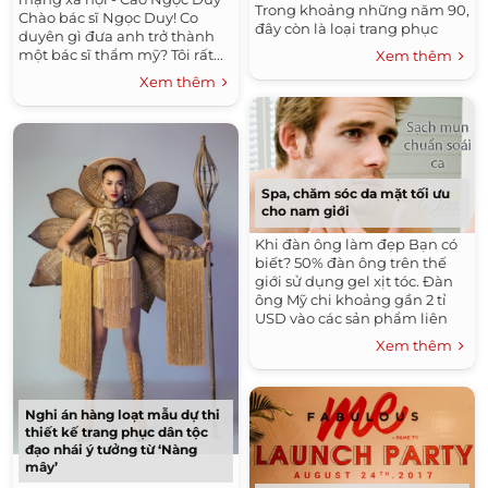
Trong khoảng những năm 90,
Chào bác sĩ Ngọc Duy! Co
đây còn là loại trang phục
duyên gì đưa anh trở thành
được ứng dụng khá rộng rãi,
một bác sĩ thẩm mỹ? Tôi rất...
Xem thêm
chứ không...
Xem thêm
Spa, chăm sóc da mặt tối ưu
cho nam giới
Khi đàn ông làm đẹp Bạn có
biết? 50% đàn ông trên thế
giới sử dụng gel xịt tóc. Đàn
ông Mỹ chi khoảng gần 2 tỉ
USD vào các sản phẩm liên
quan đến...
Xem thêm
Nghi án hàng loạt mẫu dự thi
thiết kế trang phục dân tộc
đạo nhái ý tưởng từ ‘Nàng
mây’