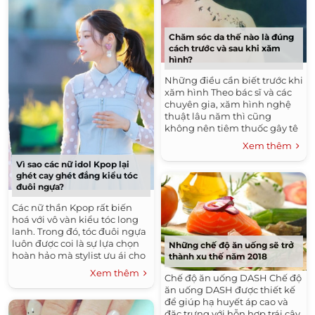
Chăm sóc da thế nào là đúng
cách trước và sau khi xăm
hình?
Những điều cần biết trước khi
xăm hình Theo bác sĩ và các
chuyên gia, xăm hình nghệ
thuật lâu năm thì cũng
không nên tiêm thuốc gây tê
để giảm đau vì thuốc gây tê
Xem thêm
ảnh hưởng...
Vì sao các nữ idol Kpop lại
ghét cay ghét đắng kiểu tóc
đuôi ngựa?
Các nữ thần Kpop rất biến
hoá với vô vàn kiểu tóc long
lanh. Trong đó, tóc đuôi ngựa
luôn được coi là sự lựa chọn
Những chế độ ăn uống sẽ trở
hoàn hảo mà stylist ưu ái cho
thành xu thế năm 2018
mỗi lần xuất hiện của dàn
Xem thêm
Chế độ ăn uống DASH Chế độ
idol...
ăn uống DASH được thiết kế
để giúp hạ huyết áp cao và
đặc trưng với hỗn hợp trái cây,