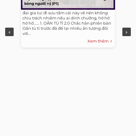
bỏng người >:) (P1)
đại gia tui đi sưu tầm cái này về nên không
chịu trách nhiệm nếu ai dính chưởng, hờ hờ
hờ hờ...... 1. OẲN TÙ TÌ 2.0 Chắc hẳn phiên bản
Oẳn tù tì trước đã để lại nhiều ấn tượng đối
với...
Xem thêm