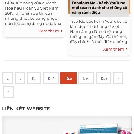
Giữa sức nóng của cuộc thi
Fabulous Me - Kênh YouTube
mới toanh dành cho những cô
Hoa hậu Hoàn vũ Việt Nam
nàng sành điệu
2017, thì phần dự thi của
những thiết kế trang phục
Trào lưu các kênh YouTube về
dân tộc cũng đang được khá
làm đẹp, thời trang ở Việt
nhiều người quan tâm. Hiện
Xem thêm
Nam đang dần nở rộ trong
tại, cuộc thi...
thời gian gần đây. Có thể nói,
đây chính là thời điểm "bùng
nổ" của các beauty bloggers,
Xem thêm
Vlog chia...
«
‹
151
152
153
154
155
›
»
LIÊN KẾT WEBSITE