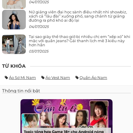
04/07/2025
Nữ giảng viên đại học sành điệu nhất nhì showbiz,
xách cả “lâu đài” xuống phố, sang chảnh từ giảng
đường ra phố khó ai đọ lại
04/07/2025
Tại sao giày thể thao giờ bị nhiều chị em “xếp xó” khi
mặc với quần jeans? Gái thanh lịch mê 3 kiểu này
hơn hẳn
03/07/2025
TỪ KHÓA
Áo Sơ Mi Nam
Áo Vest Nam
Quần Áo Nam
Thông tin nổi bật
Topic tổng hợp Game 18+ cho Android nóng