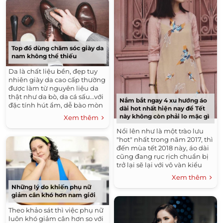
Top đồ dùng chăm sóc giày da
nam không thể thiếu
Da là chất liệu bền, đẹp tuy
nhiên giày da cao cấp thường
được làm từ nguyên liệu da
thật như da bò, da cá sấu…với
Nắm bắt ngay 4 xu hướng áo
đặc tính hút ẩm, dễ bào mòn
dài hot nhất hiện nay để Tết
nếu không biết cách giữ gìn...
này không còn phải lo mặc gì
Xem thêm
Nổi lên như là một trào lưu
"hot" nhất trong năm 2017, thì
đến mùa tết 2018 này, áo dài
cũng đang rục rịch chuẩn bị
trở lại sẽ lại với vô vàn kiểu
dáng: truyền thống có,...
Xem thêm
Những lý do khiến phụ nữ
giảm cân khó hơn nam giới
Theo khảo sát thì việc phụ nữ
luôn khó giảm cân hơn so với