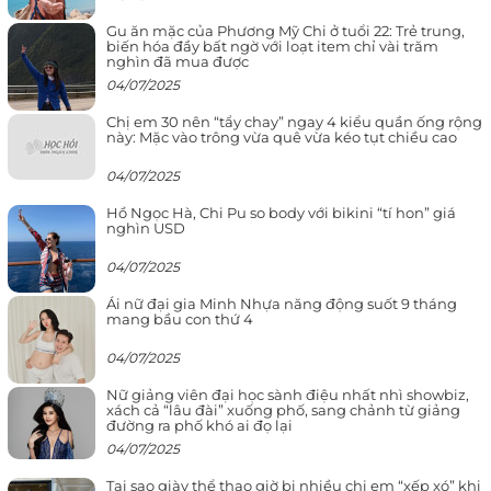
Gu ăn mặc của Phương Mỹ Chi ở tuổi 22: Trẻ trung,
biến hóa đầy bất ngờ với loạt item chỉ vài trăm
nghìn đã mua được
04/07/2025
Chị em 30 nên “tẩy chay” ngay 4 kiểu quần ống rộng
này: Mặc vào trông vừa quê vừa kéo tụt chiều cao
04/07/2025
Hồ Ngọc Hà, Chi Pu so body với bikini “tí hon” giá
nghìn USD
04/07/2025
Ái nữ đại gia Minh Nhựa năng động suốt 9 tháng
mang bầu con thứ 4
04/07/2025
Nữ giảng viên đại học sành điệu nhất nhì showbiz,
xách cả “lâu đài” xuống phố, sang chảnh từ giảng
đường ra phố khó ai đọ lại
04/07/2025
Tại sao giày thể thao giờ bị nhiều chị em “xếp xó” khi