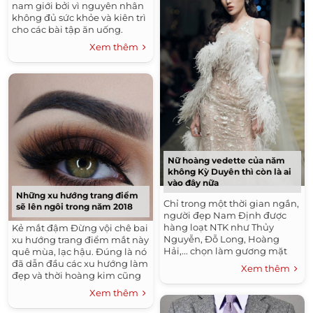
nam giới bởi vì nguyên nhân
không đủ sức khỏe và kiên trì
cho các bài tập ăn uống.
Nhưng sự thật không hoàn
Xem thêm
toàn như...
Nữ hoàng vedette của năm
không Kỳ Duyên thì còn là ai
vào đây nữa
Những xu hướng trang điểm
Chỉ trong một thời gian ngắn,
sẽ lên ngôi trong năm 2018
người đẹp Nam Định được
hàng loạt NTK như Thủy
Kẻ mắt đậm Đừng vội chê bai
Nguyễn, Đỗ Long, Hoàng
xu hướng trang điểm mắt này
Hải,... chọn làm gương mặt
quê mùa, lạc hậu. Đúng là nó
vedette cho các show diễn
đã dẫn đầu các xu hướng làm
Xem thêm
của mình. Vô tình Kỳ...
đẹp và thời hoàng kim cũng
xa lắm lắm nhưng năm
Xem thêm
2018,...