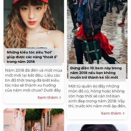
Những kiểu tóc siêu ‘hot’
giúp được các nàng ‘thoát ế’
trong năm 2018
Đừng diện 10 item này trong
Năm 2018 đã đến và một mùa
năm 2018 nếu bạn không
mốt mới lại bắt đầu. Liệu các
muốn trở thành kẻ lỗi mốt
tín đồ thời trang đã biết kiểu
tóc nào sẽ thành xu hướng
Một tủ quần áo đầy những
của năm mới chưa? Dưới đây
món đồ cũ, hỏng hoặc không
là 4 kiểu tóc mà cô nàng...
còn hợp thời sẽ cản trở bạn
Xem thêm
xinh đẹp trong năm 2018. Vậy
thì, trước khi năm mới ập đến,
hãy mạnh tay nói lời tạm...
Xem thêm