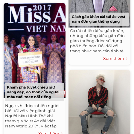
Cách gấp khăn cài túi áo vest
nam đơn giản thông dụng
Có rất nhiều kiểu gấp khăn,
nhưng những kiểu gấp đơn
giản thường được sử dụng
phổ biến hơn. Bởi đối với
trang phục nam cần tinh tế
chứ không chuộng cầu kì. 5
Xem thêm
kiểu gấp...
Khám phá tuyệt chiêu giữ
dáng đẹp, eo thon của người
mẫu tuổi teen nổi tiếng
Ngọc Nhi được nhiều người
biết tới với việc giành giải
Người Mẫu Hình Thể khi
tham gia 'Miss Áo dài Việt
Nam World 2017' . Việc tập
luyện...
Xem thêm