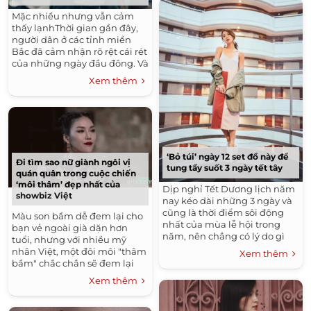
Mặc nhiều nhưng vẫn cảm
thấy lạnhThời gian gần đây,
người dân ở các tỉnh miền
Bắc đã cảm nhận rõ rệt cái rét
của những ngày đầu đông. Và
trong những ngày này, ưu
Xem thêm
tiên...
‘Bỏ túi’ ngày 12 set đồ này để
Đi tìm sao nữ giành ngôi vị
tung tẩy suốt 3 ngày tết tây
quán quân trong cuộc chiến
‘môi thâm’ đẹp nhất của
Dịp nghỉ Tết Dương lịch năm
showbiz Việt
nay kéo dài những 3 ngày và
cũng là thời điểm sôi động
Màu son bầm dễ đem lại cho
nhất của mùa lễ hội trong
bạn vẻ ngoài già dặn hơn
năm, nên chẳng có lý do gì
tuổi, nhưng với nhiều mỹ
mà bạn không xúng xính áo
nhân Việt, một đôi môi "thâm
Xem thêm
quần xinh...
bầm" chắc chắn sẽ đem lại
hình ảnh quyền lực, cá tính,
Xem thêm
có chút...