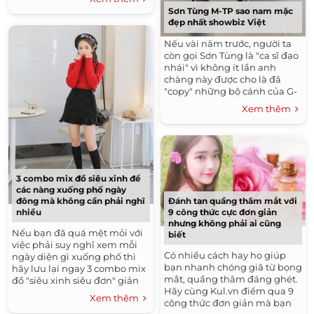
Sơn Tùng M-TP sao nam mặc
đẹp nhất showbiz Việt
Nếu vài năm trước, người ta
còn gọi Sơn Tùng là "ca sĩ đạo
nhái" vì không ít lần anh
chàng này được cho là đã
"copy" những bộ cánh của G-
Dragon (Big Bang). Nhưng
Xem thêm
năm 2017 này, Sơn...
3 combo mix đồ siêu xinh để
các nàng xuống phố ngày
Đánh tan quầng thâm mắt với
đông mà không cần phải nghĩ
9 công thức cực đơn giản
nhiều
nhưng không phải ai cũng
Nếu bạn đã quá mệt mỏi với
biết
việc phải suy nghĩ xem mỗi
Có nhiều cách hay ho giúp
ngày diện gì xuống phố thì
bạn nhanh chóng giã từ bọng
hãy lưu lại ngay 3 combo mix
mắt, quầng thâm đáng ghét.
đồ "siêu xinh siêu đơn" giản
Hãy cùng Kul.vn điểm qua 9
dưới đây nhé!1. Áo len + Chân
Xem thêm
công thức đơn giản mà bạn
váy +...