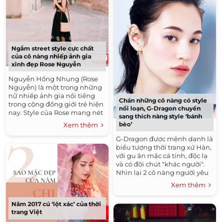
Ngắm street style cực chất
của cô nàng nhiếp ảnh gia
xinh đẹp Rose Nguyễn
Nguyễn Hồng Nhung (Rose
Nguyễn) là một trong những
nữ nhiếp ảnh gia nổi tiếng
Chán những cô nàng có style
trong cộng đồng giới trẻ hiện
nổi loạn, G-Dragon chuyển
nay. Style của Rose mang nét
sang thích nàng style ‘bánh
phóng khoáng rất riêng, và
bèo’
Xem thêm
biến hóa khôn lường....
G-Dragon được mệnh danh là
biểu tượng thời trang xứ Hàn,
với gu ăn mặc cá tính, độc lạ
và có đôi chút "khác người".
Nhìn lại 2 cô nàng người yêu
gần đây nhất của chàng...
Xem thêm
Năm 2017 cú ‘lột xác’ của thời
trang Việt