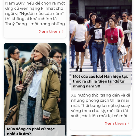
Năm 2017, nếu để chọn ra một
ứng cử viên nặng kí nhất cho
ngôi vị “Người mẫu của năm”
thì không ai khác chính là
Thuỳ Trang - một trong những
mẫu Việt có bảng thành tích...
Xem thêm
Mốt của các Idol Hàn hiện tại,
thực ra chỉ là ‘diện lại’ đồ từ
những năm 90
Xu hướng thời trang đến và đi
nhưng phong cách thì là mãi
mãi. Thời trang là một sự xoay
vòng theo chu kỳ, mỗi lần tái
xuất, các kiểu mốt lại có một
sự thay đổi nhẹ nhưng vẫn...
Xem thêm
Mùa đông có phải cứ mặc
nhiều là ấm?