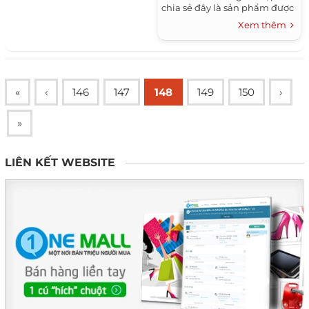
chia sẻ đây là sản phẩm được
cô đầu tư nhiều nhất từ trước
Xem thêm
đến nay. Nhưng...
«
‹
146
147
148
149
150
›
»
LIÊN KẾT WEBSITE