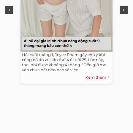
Ái nữ đại gia Minh Nhựa năng động suốt 9
tháng mang bầu con thứ 4
Hồi cuối tháng 1, Joyce Phạm gây chú ý khi
công bố tin vui lần thứ 4 ở tuổi 25. Lúc này,
thai nhi được khoảng 4 tháng. "Đến giờ mẹ
vẫn chưa hết nôn nao về việc...
Xem thêm