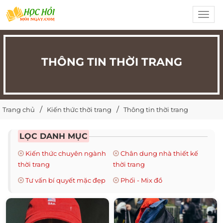
Toggl
navig
THÔNG TIN THỜI TRANG
Trang chủ
Kiến thức thời trang
Thông tin thời trang
LỌC DANH MỤC
Kiến thức chuyên ngành
Chân dung nhà thiết kế
thời trang
thời trang
Tư vấn bí quyết mặc đẹp
Phối - Mix đồ