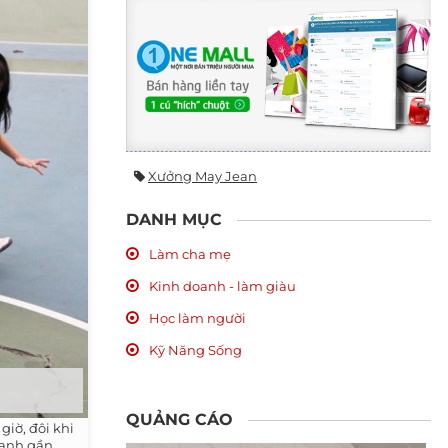
Xưởng May Jean
DANH MỤC
Làm cha mẹ
Kinh doanh - làm giàu
Học làm người
Kỹ Năng Sống
QUẢNG CÁO
giờ, đôi khi
xanh gần