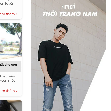
rèn luyện
em thêm
hất cho con
 hiểu, vận
o con một
em thêm