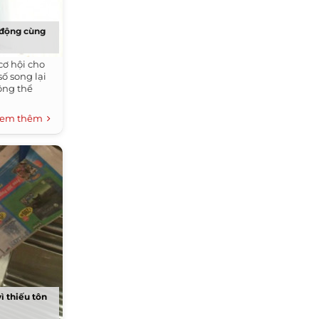
 động cùng
cơ hội cho
số song lại
ộng thể
em thêm
ì thiếu tôn