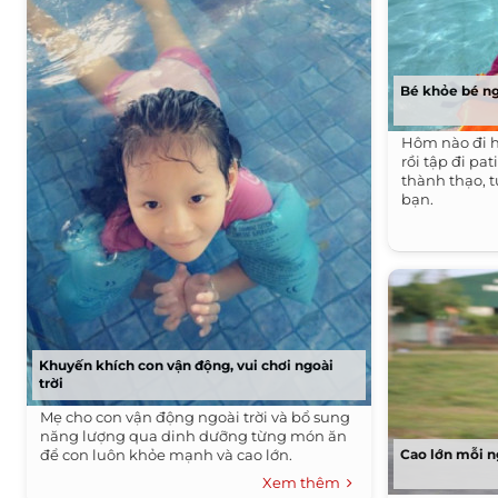
Bé khỏe bé n
Hôm nào đi h
rồi tập đi pa
thành thạo, t
bạn.
Khuyến khích con vận động, vui chơi ngoài
trời
Mẹ cho con vận động ngoài trời và bổ sung
năng lượng qua dinh dưỡng từng món ăn
để con luôn khỏe mạnh và cao lớn.
Cao lớn mỗi n
Xem thêm