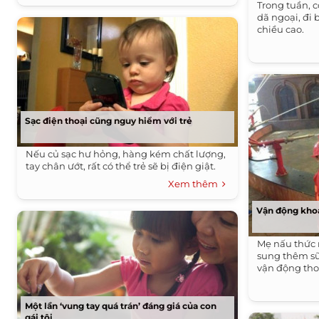
Trong tuần, c
dã ngoại, đi 
chiều cao.
Sạc điện thoại cũng nguy hiểm với trẻ
Nếu củ sạc hư hỏng, hàng kém chất lượng,
tay chân ướt, rất có thể trẻ sẽ bị điện giật.
Xem thêm
Vận động khoa
Mẹ nấu thức 
sung thêm sữ
vận động tho
Một lần ‘vung tay quá trán’ đáng giá của con
gái tôi