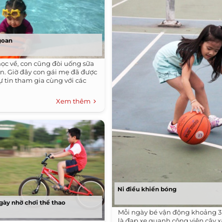
goan
ọc về, con cũng đòi uống sữa
tin. Giờ đây con gái mẹ đã được
ự tin tham gia cùng với các
Xem thêm
Ni điều khiển bóng
gày nhờ chơi thể thao
Mỗi ngày bé vận động khoảng 3 
là đạp xe quanh công viên cây 