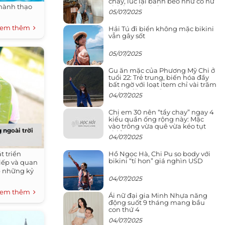
cháy, lúc lại bánh bèo như cô nữ
hành thạo
chính ngôn tình
05/07/2025
em thêm
Hải Tú đi biển không mặc bikini
vẫn gây sốt
05/07/2025
Gu ăn mặc của Phương Mỹ Chi ở
tuổi 22: Trẻ trung, biến hóa đầy
bất ngờ với loạt item chỉ vài trăm
nghìn đã mua được
04/07/2025
Chị em 30 nên “tẩy chay” ngay 4
kiểu quần ống rộng này: Mặc
vào trông vừa quê vừa kéo tụt
g ngoài trời
chiều cao
04/07/2025
Hồ Ngọc Hà, Chi Pu so body với
t triển
bikini “tí hon” giá nghìn USD
iếp và quan
p những kỷ
04/07/2025
em thêm
Ái nữ đại gia Minh Nhựa năng
động suốt 9 tháng mang bầu
con thứ 4
04/07/2025