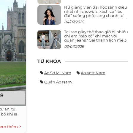
Nữ giảng viên đại học sành điệu
nhất nhì showbiz, xách cả “lâu
đài” xuống phố, sang chảnh từ
giảng đường ra phố khó ai đọ lại
04/07/2025
Tại sao giày thể thao giờ bị nhiều
chị em “xếp xó” khi mặc với
quần jeans? Gái thanh lịch mê 3
kiểu này hơn hẳn
03/07/2025
TỪ KHÓA
Áo Sơ Mi Nam
Áo Vest Nam
Quần Áo Nam
ổi
tự ăn, tự
 bộ khi ra
em thêm