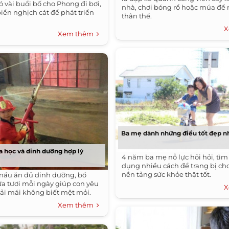
ó vài buổi bố cho Phong đi bơi,
nhà, chơi bóng rổ hoặc múa để 
biển nghịch cát để phát triển
thân thể.
X
Xem thêm
Ba mẹ dành những điều tốt đẹp n
 học và dinh dưỡng hợp lý
4 năm ba mẹ nỗ lực hỏi hỏi, tìm
dụng nhiều cách để trang bị ch
nền tảng sức khỏe thật tốt.
nấu ăn đủ dinh dưỡng, bổ
a tươi mỗi ngày giúp con yêu
X
ải mái không biết mệt mỏi.
Xem thêm