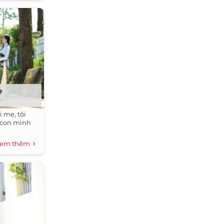
ẹ
i mẹ, tôi
o con mình
.
em thêm