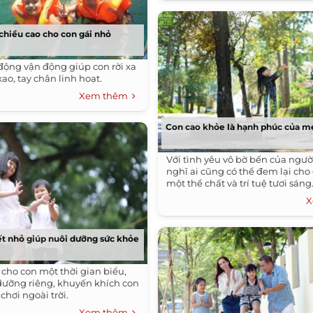
 chiều cao cho con gái nhỏ
ộng vận động giúp con rời xa
xao, tay chân linh hoạt.
Xem thêm
Con cao khỏe là hạnh phúc của m
Với tình yêu vô bờ bến của ngườ
nghĩ ai cũng có thể đem lại ch
một thể chất và trí tuệ tươi sáng
X
t nhỏ giúp nuôi dưỡng sức khỏe
 cho con một thời gian biểu,
dưỡng riêng, khuyến khích con
chơi ngoài trời.
Xem thêm