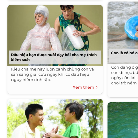
Con là cô bé 
Dấu hiệu bạn được nuôi dạy bởi cha mẹ thích
kiểm soát
Con đang ở gi
Kiểu cha mẹ này luôn canh chừng con và
con đi học b
sẵn sàng giải cứu ngay khi có dấu hiệu
ngày còn lại
nguy hiểm rình rập.
chơi trò ném
Xem thêm