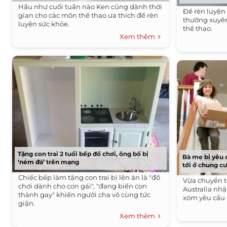
Hầu như cuối tuần nào Ken cũng dành thời
Để rèn luyện 
gian cho các môn thể thao ưa thích để rèn
thường xuyê
luyện sức khỏe.
thể thao.
Xem thêm
Tặng con trai 2 tuổi bếp đồ chơi, ông bố bị
Bà mẹ bị yêu 
‘ném đá’ trên mạng
tới ở chung c
Chiếc bếp làm tặng con trai bị lên án là "đồ
Vừa chuyển t
chơi dành cho con gái", "đang biến con
Australia nh
thành gay" khiến người cha vô cùng tức
xóm yêu cầu 
giận.
Xem thêm