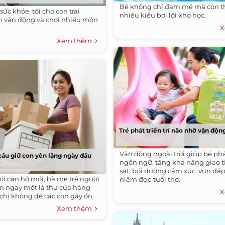
Bé không chỉ đam mê mà còn t
sức khỏe, tôi cho con trai
nhiều kiểu bơi lội khó học.
n vận động và chơi nhiều môn
X
Xem thêm
Trẻ phát triển trí não nhờ vận độn
Vận động ngoài trời giúp bé phá
cầu giữ con yên lặng ngày đầu
ngôn ngữ, tăng khả năng giao t
ư
sát, bồi dưỡng cảm xúc, vun đắ
ới căn hộ mới, bà mẹ trẻ người
niệm đẹp tuổi thơ.
ận ngay một lá thư của hàng
X
chị không để các con gây ồn.
Xem thêm