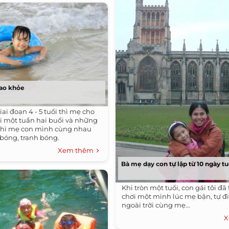
cao khỏe
ai đoạn 4 - 5 tuổi thì mẹ cho
ơi một tuần hai buổi và những
 thì mẹ con mình cùng nhau
 bóng, tranh bóng.
Xem thêm
Bà mẹ dạy con tự lập từ 10 ngày tu
Khi tròn một tuổi, con gái tôi đã 
chơi một mình lúc mẹ bận, tự đi
ngoài trời cùng mẹ...
X