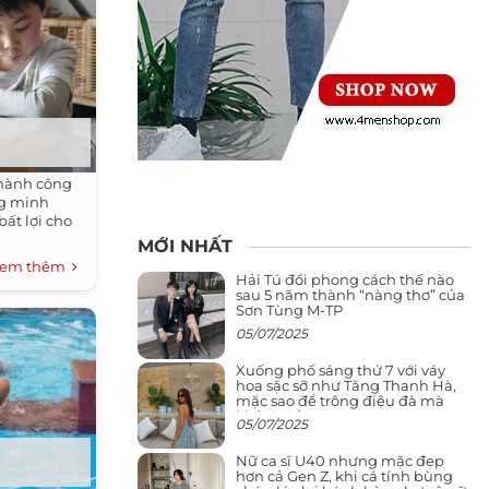
thành công
ng minh
ất lợi cho
MỚI NHẤT
em thêm
Hải Tú đổi phong cách thế nào
sau 5 năm thành “nàng thơ” của
Sơn Tùng M-TP
05/07/2025
Xuống phố sáng thứ 7 với váy
hoa sặc sỡ như Tăng Thanh Hà,
mặc sao để trông điệu đà mà
không sến
05/07/2025
Nữ ca sĩ U40 nhưng mặc đẹp
hơn cả Gen Z, khi cá tính bùng