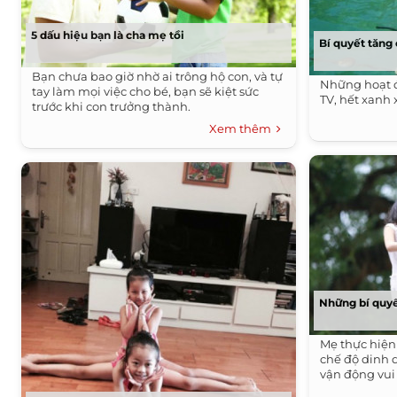
5 dấu hiệu bạn là cha mẹ tồi
Bí quyết tăng
Bạn chưa bao giờ nhờ ai trông hộ con, và tự
Những hoạt đ
tay làm mọi việc cho bé, bạn sẽ kiệt sức
TV, hết xanh 
trước khi con trưởng thành.
Xem thêm
Những bí quyế
Mẹ thực hiện
chế độ dinh 
vận động vui 