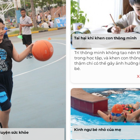
Tai hại khi khen con thông minh
Trí thông minh không tạo nên 
trong học tập, và khen con thô
thậm chí có thể gây ảnh hưởng b
bé.
X
Kình ngư bé nhỏ của mẹ
luyện sức khỏe