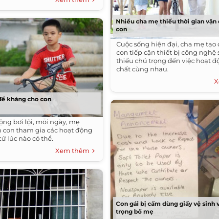
Nhiều cha mẹ thiếu thời gian vận
con
Cuộc sống hiện đại, cha mẹ tạo 
con tiếp cận thiết bị công nghệ 
thiếu chú trọng đến việc hoạt đ
chất cùng nhau.
X
 đề kháng cho con
ộng bơi lội, mỗi ngày, mẹ
 con tham gia các hoạt động
cứ lúc nào có thể.
Xem thêm
Con gái bị cấm dùng giấy vệ sinh v
trọng bố mẹ