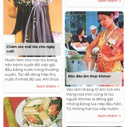
Xem thêm
mở vỏ bàn là ra. Kế tiếp tháo
tấm nặng và bộ phận điều
chỉnh nhiệt độ (nếu có).
Chăm sóc mái tóc cho ngày
cưới
Muốn làm cho mái tóc bóng,
nên tránh tuyệt đối việc gội
đầu bằng nước nóng thường
xuyên. Tóc dễ dàng hấp thụ
Độc đáo ẩm thực Khmer
nước ở nhiệt độ cao. Khi thừa
độ ẩm, sợi tóc sẽ nở căng ra và
Xem thêm
làm vỡ lớp biểu bì bên ngoài.
Vào rằm tháng 10 âm lịch khi
trăng vừa tròn cũng là lúc
người Khmer ra đồng gặt
những bông lúa nếp đầu tiên.
Từ những hạt lúa nếp hườm
hườm chín, vẫn còn thoảng
Xem thêm
hơi sữa, đem rang nóng rồi
giã dẹp trong lòng cối vuông