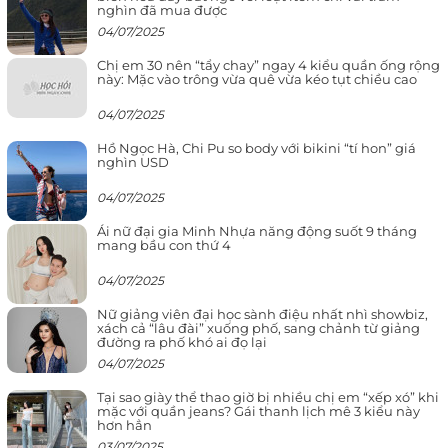
nghìn đã mua được
04/07/2025
Chị em 30 nên “tẩy chay” ngay 4 kiểu quần ống rộng
này: Mặc vào trông vừa quê vừa kéo tụt chiều cao
04/07/2025
Hồ Ngọc Hà, Chi Pu so body với bikini “tí hon” giá
nghìn USD
04/07/2025
Ái nữ đại gia Minh Nhựa năng động suốt 9 tháng
mang bầu con thứ 4
04/07/2025
Nữ giảng viên đại học sành điệu nhất nhì showbiz,
xách cả “lâu đài” xuống phố, sang chảnh từ giảng
đường ra phố khó ai đọ lại
04/07/2025
Tại sao giày thể thao giờ bị nhiều chị em “xếp xó” khi
mặc với quần jeans? Gái thanh lịch mê 3 kiểu này
hơn hẳn
03/07/2025