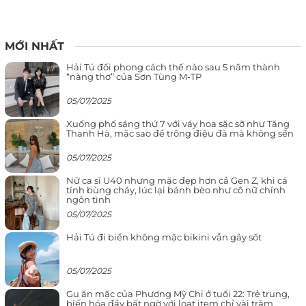
MỚI NHẤT
Hải Tú đổi phong cách thế nào sau 5 năm thành
“nàng thơ” của Sơn Tùng M-TP
05/07/2025
Xuống phố sáng thứ 7 với váy hoa sặc sỡ như Tăng
Thanh Hà, mặc sao để trông điệu đà mà không sến
05/07/2025
Nữ ca sĩ U40 nhưng mặc đẹp hơn cả Gen Z, khi cá
tính bùng cháy, lúc lại bánh bèo như cô nữ chính
ngôn tình
05/07/2025
Hải Tú đi biển không mặc bikini vẫn gây sốt
05/07/2025
Gu ăn mặc của Phương Mỹ Chi ở tuổi 22: Trẻ trung,
biến hóa đầy bất ngờ với loạt item chỉ vài trăm