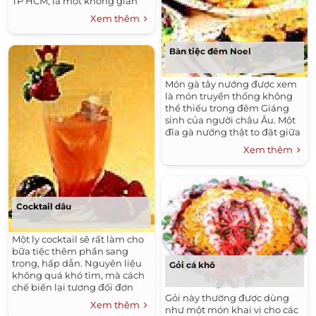
TP HCM, là một không gian
với phần lớn được rập khuôn
Xem thêm
không gian của những căn
nhà phố cổ bình dị ở Hội An.
Từ cách bài trí, màu tường vôi
Bàn tiệc đêm Noel
loang lỗ, mái ngói âm dương
cho đến cả những món ăn.
Món gà tây nướng được xem
là món truyền thống không
thể thiếu trong đêm Giáng
sinh của người châu Âu. Một
đĩa gà nướng thật to đặt giữa
bàn tiệc, gia đình và bạn bè
Xem thêm
ngồi quanh, cùng chúc mừng
nhau, cùng nâng ly vang đỏ.
Cocktail dâu
Một ly cocktail sẽ rất làm cho
bữa tiệc thêm phần sang
trọng, hấp dẫn. Nguyên liệu
Gỏi cá khô
không quá khó tìm, mà cách
chế biến lại tương đối đơn
Gỏi này thường được dùng
giản.
Xem thêm
như một món khai vị cho các