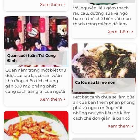
rau. Nước sốt sánh và đậm
Xem thêm
mùi gia vị.
Với nguyên liệu gồm thạch
rau câu, đường, sữa và ngô,
bạn có thể chế biến vài món
thạch tráng miệng dễ làm.
Xem thêm
Quán cuối tuần: Trà Cung
Đình
Quán nằm trong một biệt thự
được cải tạo lại, có sân vườn
khá rộng, diện tích chung
Cá lóc nấu lá me non
gần 300 m2, phảng phất
cung cách trang trí của người
Hoa với gam màu chủ đạo là
Một bát canh chua sẽ làm bữa
Xem thêm
màu đỏ, ấm cúng và dễ chịu.
ăn của bạn thêm phần phong
Ngoài trà, ở đây còn có các
phú và ngon miệng. Với
loại thức ăn nhẹ buổi sáng
những nguyên liệu dễ kiếm,
cũng như một số loại thức
cách chế đơn giản là bạn có
uống khác.
thể thiết đãi người thân một
Xem thêm
món ăn hấp dẫn rồi.