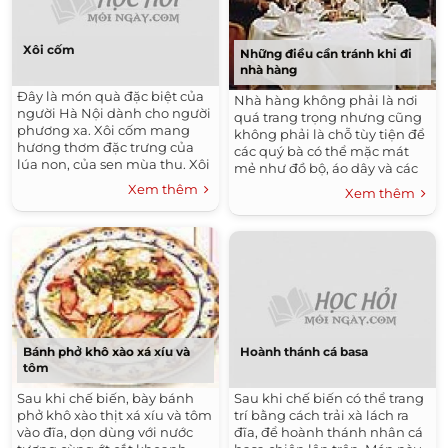
Xôi cốm
Những điều cần tránh khi đi
nhà hàng
Đây là món quà đặc biệt của
Nhà hàng không phải là nơi
người Hà Nội dành cho người
quá trang trọng nhưng cũng
phương xa. Xôi cốm mang
không phải là chỗ tùy tiện để
hương thơm đặc trưng của
các quý bà có thể mặc mát
lúa non, của sen mùa thu. Xôi
mẻ như đồ bộ, áo dây và các
làm bằng cốm và hạt sen -
quý ông ăn mặc xộc xệch,
Xem thêm
Xem thêm
một thứ đặc sản mà chỉ mùa
tuềnh toàng, áo quần nhúm
thu mới có.
nhó bỏ ngoài quần, chân lê
dép lẹt xẹt…
Bánh phở khô xào xá xíu và
Hoành thánh cá basa
tôm
Sau khi chế biến, bày bánh
Sau khi chế biến có thể trang
phở khô xào thịt xá xíu và tôm
trí bằng cách trải xà lách ra
vào đĩa, dọn dùng với nước
đĩa, để hoành thánh nhân cá