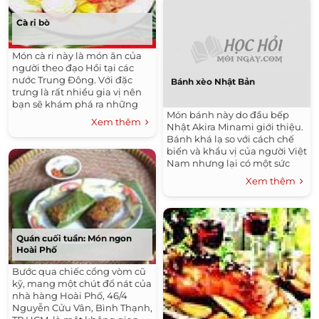
Cà ri bò
Món cà ri này là món ăn của
người theo đạo Hồi tại các
nước Trung Đông. Với đặc
Bánh xèo Nhật Bản
trưng là rất nhiều gia vị nên
bạn sẽ khám phá ra những
Món bánh này do đầu bếp
hương vị khá độc đáo
Xem thêm
Nhật Akira Minami giới thiệu.
Bánh khá lạ so với cách chế
biến và khẩu vị của người Việt
Nam nhưng lại có một sức
hấp dẫn rất riêng.
Xem thêm
Quán cuối tuần: Món ngon
Hoài Phố
Bước qua chiếc cổng vòm cũ
kỹ, mang một chút đổ nát của
nhà hàng Hoài Phố, 46/4
Nguyễn Cửu Vân, Bình Thạnh,