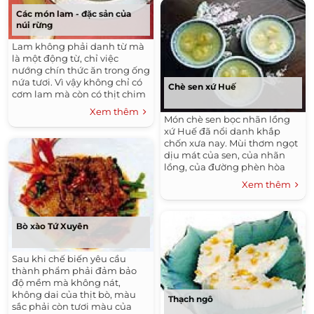
tròn. Hương nếp mới quện
trong nhịp chày, tỏa ra ngào
Các món lam - đặc sản của
núi rừng
ngạt như hứa hẹn một mùa
bội thu.
Lam không phải danh từ mà
là một động từ, chỉ việc
nướng chín thức ăn trong ống
nứa tươi. Vì vậy không chỉ có
Chè sen xứ Huế
cơm lam mà còn có thịt chim
lam, cá lam, bầu bí lam... Cái
Xem thêm
ngon của các món là giữ được
Món chè sen bọc nhãn lồng
hầu như trọn vẹn hương vị tự
xứ Huế đã nổi danh khắp
nhiên của các món ăn.
chốn xưa nay. Mùi thơm ngọt
dịu mát của sen, của nhãn
lồng, của đường phèn hòa
chung nước mát đã hòa lẫn,
Xem thêm
thăng hoa để làm nên một
cốc chè đầy sức hấp dẫn.
Bò xào Tứ Xuyên
Sau khi chế biến yêu cầu
thành phẩm phải đảm bảo
độ mềm mà không nát,
không dai của thịt bò, màu
Thạch ngô
sắc phải còn tươi màu của