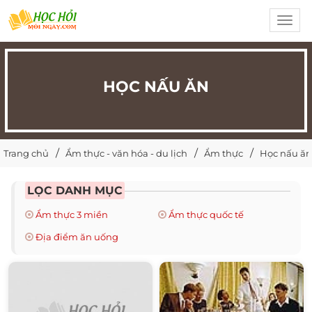
Toggl
navig
HỌC NẤU ĂN
Trang chủ
Ẩm thực - văn hóa - du lịch
Ẩm thực
Học nấu ăn
LỌC DANH MỤC
Ẩm thực 3 miền
Ẩm thực quốc tế
Địa điểm ăn uống