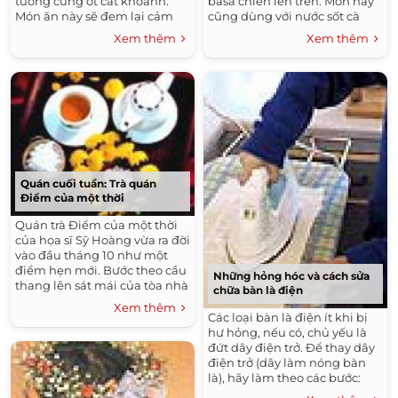
tương cùng ớt cắt khoanh.
basa chiên lên trên. Món này
Món ăn này sẽ đem lại cảm
cũng dùng với nước sốt cà
giác mới lạ cho bữa ăn.
chua, làm món khai vị rất
Xem thêm
Xem thêm
ngon.
Quán cuối tuần: Trà quán
Điểm của một thời
Quán trà Điểm của một thời
của họa sĩ Sỹ Hoàng vừa ra đời
vào đầu tháng 10 như một
điểm hẹn mới. Bước theo cầu
Những hỏng hóc và cách sửa
thang lên sát mái của tòa nhà
chữa bàn là điện
cũ, khách như lạc vào một
Xem thêm
chốn đình làng xưa với các xà
Các loại bàn là điện ít khi bị
gỗ, cột tròn bàn thấp cẩn xà
hư hỏng, nếu có, chủ yếu là
cừ, đệm ngồi, tường gạch
đứt dây điện trở. Để thay dây
trần, sập gỗ rải rác dành cho
điện trở (dây làm nóng bàn
các nghệ sĩ biểu diễn…
là), hãy làm theo các bước:
Tháo dây dẫn cắm điện rồi