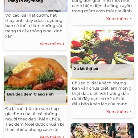
cũng đơn giản như một món
Trang trí cây thông
canh hiện diện thường xuyên
trong mâm cơm mỗi gia đình.
Với các loại hạt cườm, hạt
Cách nấu cũng đơn giản,
Xem thêm
thủy tinh, dây cước, ruybăng,
nhưng khi nếm vào mới thấy
bạn có thể tự làm những vật
rõ ràng một hương vị lạ.
trang trí cây thông Noel xinh
xắn.
Xem thêm
Xa lát thịt bò
Chuẩn bị đãi khách nhưng
bạn vẫn chưa biết làm món gì
thật đặc biệt. Với hướng dẫn
Bữa tiệc đêm Giáng sinh
dưới đây bạn có thể trổ tài
đầu bếp khéo léo của mình
Đó là một bữa ăn sum họp
với bạn bè.
Xem thêm
gia đình của tất cả những
người theo đạo Thiên Chúa.
Tiệc đêm Noel được chuẩn bị
theo nhiều phong cách rất
khác nhau tại các vùng khác
Xem thêm