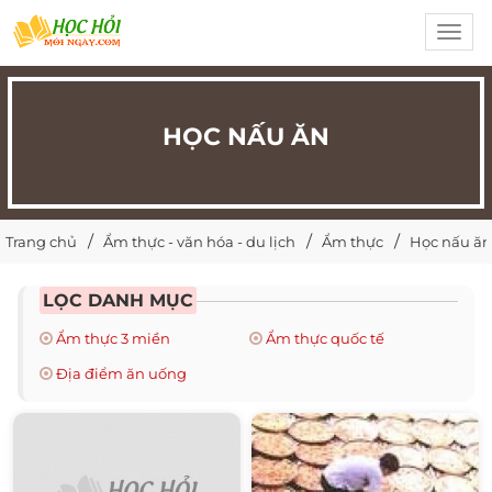
Toggl
navig
HỌC NẤU ĂN
Trang chủ
Ẩm thực - văn hóa - du lịch
Ẩm thực
Học nấu ăn
LỌC DANH MỤC
Ẩm thực 3 miền
Ẩm thực quốc tế
Địa điểm ăn uống