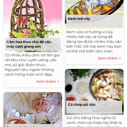
Kem trái cây
Kem vừa có hương vị của
nhiều trái cây và cũng dễ
dàng tạo được nhiều màu sắc
Cắm hoa theo chủ đề cầu
bắt mắt. Với loại kem này bạn
mây vượt giang sơn
có thể chế biến làm món
Có nhiều kiểu cắm với tên gọi
tráng miệng sau mỗi bữa ăn.
Xem thêm
rất kêu như: uyên ương, ước
mơ, sứ giả, đoản khúc.
Nguyên liệu, ngoài những
cành hồng môn xinh đẹp,
bạn nhớ chuẩn bị thêm vài
Xem thêm
quả cầu mây (30.000-50.000
đồng/quả), lồng chim bằng
mây (50.000 đồng/chiếc). Tất
cả vật liệu này đều có bán tại
cửa hàng hoa.
Cá chép sủi zhù
Sủi zhù tiếng Hoa nghĩa là
canh, món cá chép này thật ra