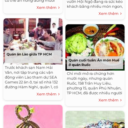
có thể ăn nóng dùng muối
vườn Hội Ngộ đang ra sức kéo
tiêu chanh.
khách bằng nhiều món ngon,
Xem thêm
lạ, độc đáo. Các nhân viên
Xem thêm
phục vụ đều mặc đồng phục
có sắc màu SEA Games.
Quán ăn Lào giữa TP HCM
Quán cuối tuần: Ăn món Huế
ở quán Ruốc
Trước khách sạn Nam Hải
Vân, nơi tập trung các vận
Chỉ mới mở ra chừng hơn
động viên Lào tham dự SEA
mười ngày, nhưng quán
Games 22 ăn ở, tại số nhà 132
Ruốc, 158 Trần Huy Liệu,
đường Hàm Nghi, quận 1, có
phường 15, quận Phú Nhuận,
một quán ăn chuyên về ẩm
TP HCM, đã được nhiều người
Xem thêm
thực của các bộ tộc Lào mang
sành ăn món Huế tìm đến.
Xem thêm
một cái tên thật dân dã: Hạn
Bởi vì theo họ món ăn ở đây
ahán Lào xẹp lái (có nghĩa là
đúng là Huế.
Quán ăn Lào ngon lắm).