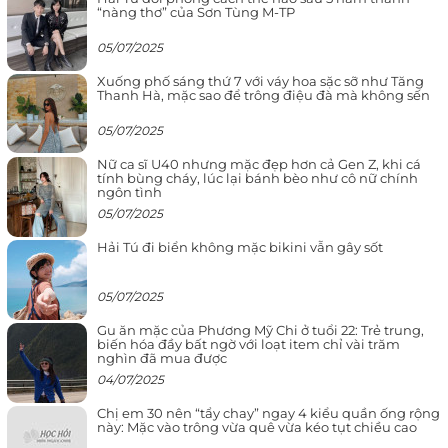
“nàng thơ” của Sơn Tùng M-TP
05/07/2025
Xuống phố sáng thứ 7 với váy hoa sặc sỡ như Tăng
Thanh Hà, mặc sao để trông điệu đà mà không sến
05/07/2025
Nữ ca sĩ U40 nhưng mặc đẹp hơn cả Gen Z, khi cá
tính bùng cháy, lúc lại bánh bèo như cô nữ chính
ngôn tình
05/07/2025
Hải Tú đi biển không mặc bikini vẫn gây sốt
05/07/2025
Gu ăn mặc của Phương Mỹ Chi ở tuổi 22: Trẻ trung,
biến hóa đầy bất ngờ với loạt item chỉ vài trăm
nghìn đã mua được
04/07/2025
Chị em 30 nên “tẩy chay” ngay 4 kiểu quần ống rộng
này: Mặc vào trông vừa quê vừa kéo tụt chiều cao