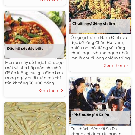
nhau. Việt Nam có cộng đồng
những người theo đạo không
phải là nhỏ nhưng bữa tiệc
của họ cũng có một phong
cách riêng mang đậm nét
Chuối ngự đồng chiêm
Việt.
Ở ngoại thành Nam Định, và
dọc bờ sông Châu Hà Nam,
nhiều nơi nổi tiếng về trồng
Đậu hũ sốt đặc biệt
chuối ngự. Nhưng ngon nhất,
vẫn là chuối làng chiêm trũng
Món ăn này dễ thực hiện, đẹp
Đại Hoàng (Lý Nhân, Hà
Xem thêm
mắt và khá hấp dẫn cho chế
Nam). Quả chuối mềm nuột,
độ ăn kiêng của gia đình bạn
mầu vàng nhạt, cắn một
trong ngày cuối tuần mà chỉ
miếng, lộ ra ruột vàng sậm,
tốn khoảng 30.000 đồng.
thơm nức.
Xem thêm
‘Phố nướng’ ở Sa Pa
Du khách đến với Sa Pa
không chỉ được du ngoạn