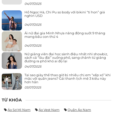
04/07/2025
Hồ Ngọc Hà, Chi Pu so body với bikini “tí hon” giá
nghìn USD
04/07/2025
Ái nữ đại gia Minh Nhựa năng động suốt 9 tháng
mang bầu con thứ 4
04/07/2025
Nữ giảng viên đại học sành điệu nhất nhì showbiz,
xách cả “lâu đài” xuống phố, sang chảnh từ giảng
đường ra phố khó ai đọ lại
04/07/2025
Tại sao giày thể thao giờ bị nhiều chị em “xếp xó” khi
mặc với quần jeans? Gái thanh lịch mê 3 kiểu này
hơn hẳn
03/07/2025
TỪ KHÓA
Áo Sơ Mi Nam
Áo Vest Nam
Quần Áo Nam