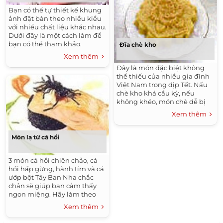
Bạn có thể tự thiết kế khung
ảnh đặt bàn theo nhiều kiểu
với nhiều chất liệu khác nhau.
Dưới đây là một cách làm để
bạn có thể tham khảo.
Đĩa chè kho
Nguyên liệu gồm: giấy bìa
Xem thêm
cứng; vải nỉ nhiều màu; keo;
Đây là món đặc biệt không
bút; kéo.
thể thiếu của nhiều gia đình
Việt Nam trong dịp Tết. Nấu
chè kho khá cầu kỳ, nếu
không khéo, món chè dễ bị
khê, nát... Chiều tất niên, bên
Xem thêm
cạnh những món ăn mặn, đĩa
chè kho thơm mùi đỗ xanh
cùng mùi va-ni thơm mát,
Món lạ từ cá hồi
thật quyến rũ.
3 món cá hồi chiên chảo, cá
hồi hấp gừng, hành tím và cá
ướp bột Tây Ban Nha chắc
chắn sẽ giúp bạn cảm thấy
ngon miệng. Hãy làm theo
hướng dẫn của các đầu bếp
Xem thêm