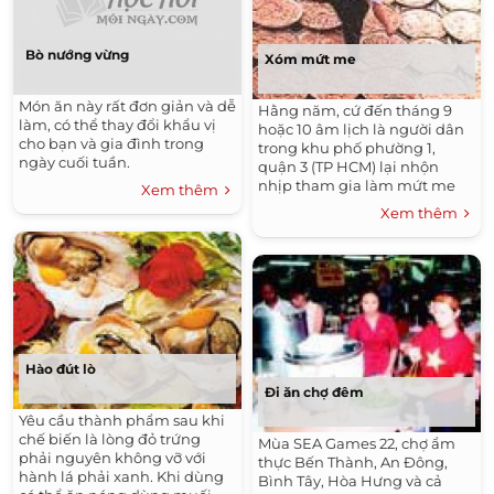
Bò nướng vừng
Xóm mứt me
Món ăn này rất đơn giản và dễ
Hằng năm, cứ đến tháng 9
làm, có thể thay đổi khẩu vị
hoặc 10 âm lịch là người dân
cho bạn và gia đình trong
trong khu phố phường 1,
ngày cuối tuần.
quận 3 (TP HCM) lại nhộn
nhịp tham gia làm mứt me
Xem thêm
để kịp cung cấp hàng cho dịp
Xem thêm
Tết. Để có được những trái
mứt chua chua ngọt ngọt, dai
mà không nát, phải mất đến
4-5 tháng.
Hào đút lò
Đi ăn chợ đêm
Yêu cầu thành phẩm sau khi
chế biến là lòng đỏ trứng
Mùa SEA Games 22, chợ ẩm
phải nguyên không vỡ với
thực Bến Thành, An Đông,
hành lá phải xanh. Khi dùng
Bình Tây, Hòa Hưng và cả