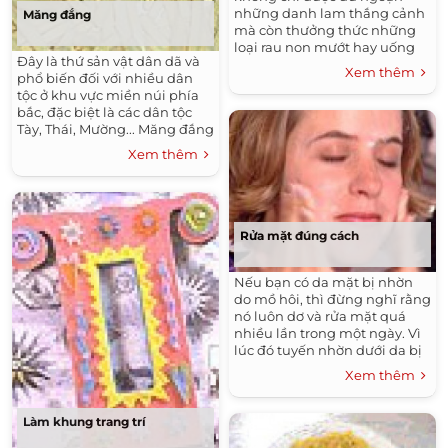
những danh lam thắng cảnh
Măng đắng
mà còn thưởng thức những
loại rau non mướt hay uống
Đây là thứ sản vật dân dã và
rượu Bắc Hà, Sán Lùng thơm
Xem thêm
phổ biến đối với nhiều dân
tê đầu lưỡi. Thị trấn trong
tộc ở khu vực miền núi phía
sương này còn có dãy phố
bắc, đặc biệt là các dân tộc
chuyên bán những đồ nướng
Tày, Thái, Mường... Măng đắng
khi màn đêm buông xuống.
có thể chế thành nhiều món
Xem thêm
như xào mẻ, luộc, hầm xương,
hấp quấn thịt vịt hoặc thịt lợn.
Rửa mặt đúng cách
Nếu bạn có da mặt bị nhờn
do mồ hôi, thì đừng nghĩ rằng
nó luôn dơ và rửa mặt quá
nhiều lần trong một ngày. Vì
lúc đó tuyến nhờn dưới da bị
kích thích sẽ hoạt động nhiều
Xem thêm
hơn. Vậy thì, càng rửa nhiều
thì da càng nhờn.
Làm khung trang trí