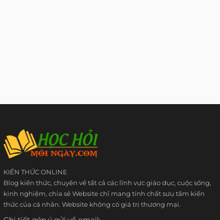
KIẾN THỨC ONLINE
Blog kiến thức, chuyên về tất cả các lĩnh vực giáo dục, cuộc sống,
kinh nghiệm, chia sẻ Website chỉ mang tính chất sưu tầm kiến
thức của cá nhân. Website không có giá trị thương mại.
Chi tiết góp ý gửi về email: