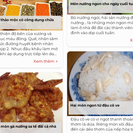
Món nướng ngon cho ngày cuối t
Bò nướng ngói, hải sản nướng đ
 và thảo mộc có công dụng chữa
nướng... là những món ngon mà
làm ở nhà để đãi các thành viên
đình vào dịp cuối tuần.
 thiện độ bền của xương và
 cục máu đông. Quế, nhân sâm
X
ức đường huyết bệnh nhân
uýp 2. Nhục đậu khấu làm mờ
khi áp dụng trực tiếp lên da...
Xem thêm
Hai món ngon từ đậu cô ve
Đậu cô ve có vị ngọt thanh tho
thơm lá dứa. Riêng món xôi đậ
 món gà nướng sa tế đãi cả nhà
đến cái dẻo thơm của nếp hòa t