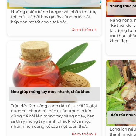
Những thực p
Những chiếc bánh burger với nhân thịt bò,
thịt cừu, cá hồi hay gà tây cùng nước sốt
Nắng nóng, m
hấp dẫn rất tốt cho sức khỏe.
“kẻ thù” đối 
Xem thêm
tác động từ 
các thực phẩ
khỏe đẹp.
Mẹo giúp móng tay mọc nhanh, chắc khỏe
Trộn đều 2 muỗng canh dầu ô liu với 10 giọt
nước cốt chanh rồi bảo quản trong lọ kín,
Biến tấu nhữn
dùng để bôi lên móng tay hằng ngày, bạn
sẽ thấy móng tay mình chắc khở và mọc
nhanh hơn đáng kể sau một tuần thực
Lòng lợn nếu 
hiện.
Xem thêm
thành những