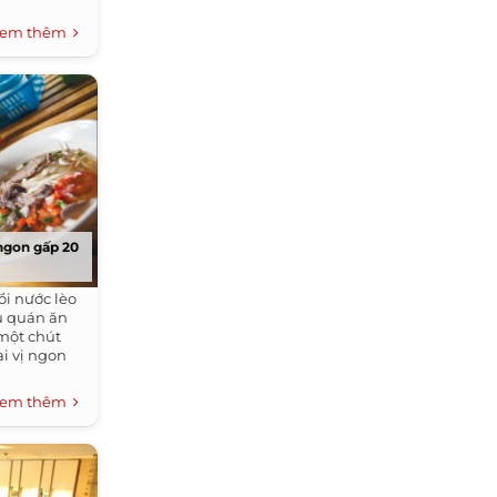
em thêm
 ngon gấp 20
ồi nước lèo
ều quán ăn
một chút
ại vị ngon
em thêm