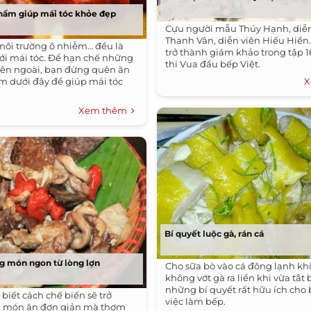
hẩm giúp mái tóc khỏe đẹp
Cựu người mẫu Thúy Hạnh, diễ
Thanh Vân, diễn viên Hiếu Hiền.
ôi trường ô nhiễm… đều là
trở thành giám khảo trong tập 1
với mái tóc. Để hạn chế những
thi Vua đầu bếp Việt.
bên ngoài, bạn đừng quên ăn
m dưới đây để giúp mái tóc
X
Xem thêm
Bí quyết luộc gà, rán cá
g món ngon từ lòng lợn
Cho sữa bò vào cá đông lạnh khi
không vớt gà ra liền khi vừa tắt b
những bí quyết rất hữu ích cho
biết cách chế biến sẽ trở
việc làm bếp.
 món ăn đơn giản mà thơm