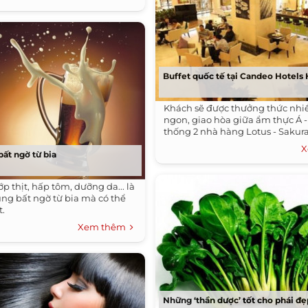
Buffet quốc tế tại Candeo Hotels
Khách sẽ được thưởng thức nh
ngon, giao hòa giữa ẩm thực Á -
thống 2 nhà hàng Lotus - Sakura
X
bất ngờ từ bia
ớp thịt, hấp tôm, dưỡng da... là
ng bất ngờ từ bia mà có thể
t.
Xem thêm
Những ‘thần dược’ tốt cho phái đ