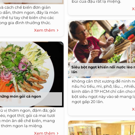
bùi của đậu rất lạ miệng.
và cách chế biến đơn giản
X
p dẫn, thơm ngon, đây là món
thể tự tay chế biến cho các
rong gia đình thưởng thức.
Xem thêm
Siêu bột ngọt khiến nồi nước lèo
lần
Không cần thịt xương để ninh n
nấu hủ tiếu, mì, phở, lẩu..., nhi
bình dân ở TP HCM chỉ cần cho 
những món gỏi cá ngon
bột siêu ngọt này vào sẽ mang l
ngọt gấp 20 lần.
X
gũ vị thơm ngon, đậm đà; gỏi
éo, ngọt thịt; gỏi cá mai tươi
ững món ăn dễ chế biến, mang
 thơm ngon lạ miệng.
Xem thêm