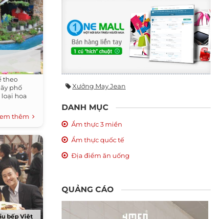
ế theo
Xưởng May Jean
dãy phố
loại hoa
DANH MỤC
em thêm
Ẩm thực 3 miền
Ẩm thực quốc tế
Địa điểm ăn uống
QUẢNG CÁO
ầu bếp Việt