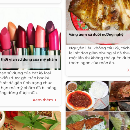
Vàng ươm cá đuối nướng nghệ
Nguyên liệu không cầu kỳ, cách
lại rất đơn giản nhưng ai đã th
một lần thì không thể quên đượ
 thời gian sử dụng của mỹ phẩm
thơm ngon của món ăn.
X
 hạn sử dụng của bất kỳ loại
đều được ghi trên bao bì.
 rất dễ gặp tình trạng chưa
t hạn mà mỹ phẩm đã bị hỏng,
ông dùng được nữa.
Xem thêm