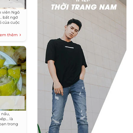
n viên Ngô
.. bất ngờ
6 của cuộc
em thêm
 nấu,
ếp... là
 bạn trong