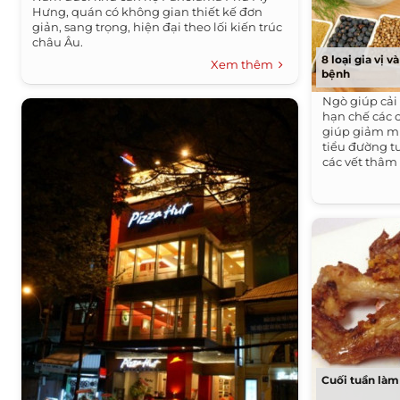
Hưng, quán có không gian thiết kế đơn
giản, sang trọng, hiện đại theo lối kiến trúc
châu Âu.
8 loại gia vị
Xem thêm
bệnh
Ngò giúp cải
hạn chế các
giúp giảm m
tiểu đường t
các vết thâm 
Cuối tuần làm