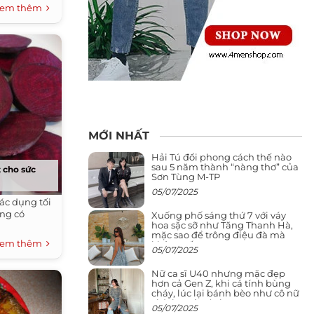
em thêm
MỚI NHẤT
Hải Tú đổi phong cách thế nào
sau 5 năm thành “nàng thơ” của
t cho sức
Sơn Tùng M-TP
05/07/2025
tác dụng tối
ũng có
Xuống phố sáng thứ 7 với váy
hoa sặc sỡ như Tăng Thanh Hà,
mặc sao để trông điệu đà mà
em thêm
không sến
05/07/2025
Nữ ca sĩ U40 nhưng mặc đẹp
hơn cả Gen Z, khi cá tính bùng
cháy, lúc lại bánh bèo như cô nữ
chính ngôn tình
05/07/2025