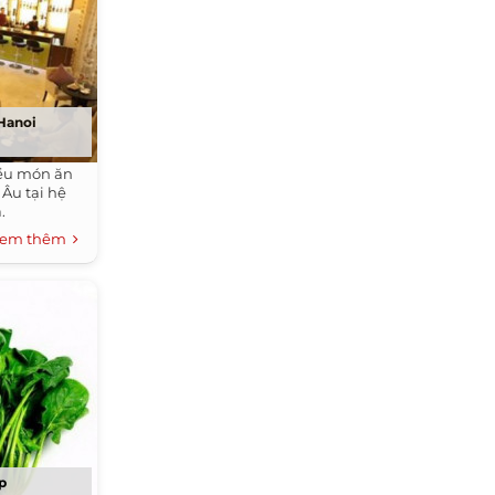
 Hanoi
iều món ăn
 Âu tại hệ
.
em thêm
ẹp