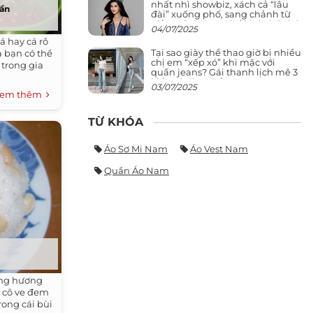
nhất nhì showbiz, xách cả “lâu
uần
đài” xuống phố, sang chảnh từ
giảng đường ra phố khó ai đọ lại
04/07/2025
á hay cá rô
Tại sao giày thể thao giờ bị nhiều
 bạn có thể
chị em “xếp xó” khi mặc với
 trong gia
quần jeans? Gái thanh lịch mê 3
kiểu này hơn hẳn
03/07/2025
em thêm
TỪ KHÓA
Áo Sơ Mi Nam
Áo Vest Nam
Quần Áo Nam
ảng hương
u cô ve đem
rong cái bùi