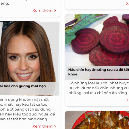
iệng.
X
Xem thêm
Nấu chín hay ăn sống rau củ để tố
khỏe
Có những loại rau chỉ phát huy 
hài hòa cho gương mặt bạn
ưu khi được nấu chín, nhưng c
những loại rau chỉ nên ăn sống.
 hình dạng khuôn mặt một
X
c nhất, hãy kéo tất cả tóc
 phía ót bằng cách sử dụng
ăn hay kiểu tóc đuôi ngựa, để
uan sát tốt hơn hình dáng
Xem thêm