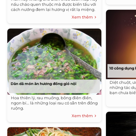
nấu cháo quen thuộc mà được biến tấu với
cách nướng đem lại hương vị rất lạ miệng.
Xem thêm
10 công dụng 
Diệt chuột, ư
Dân dã món ăn hương đồng gió nội
những tác dụ
bạn chưa biế
Hoa thiên lý, rau muống, bông điên điển,
ngọn bí... là những loại rau có sẵn trên đồng
ruộng.
Xem thêm