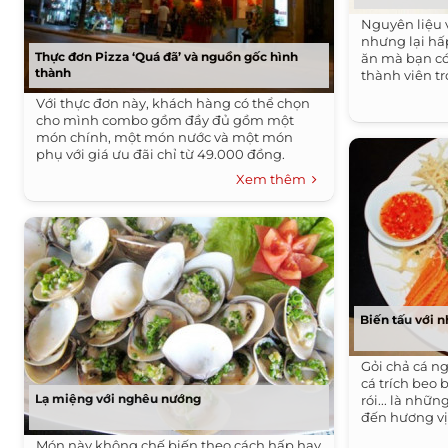
Nguyên liệu 
nhưng lại hấ
Thực đơn Pizza ‘Quá đã’ và nguồn gốc hình
ăn mà bạn có 
thành
thành viên t
Với thực đơn này, khách hàng có thể chọn
cho mình combo gồm đầy đủ gồm một
món chính, một món nước và một món
phụ với giá ưu đãi chỉ từ 49.000 đồng.
Xem thêm
Biến tấu với 
Gỏi chả cá n
cá trích beo b
Lạ miệng với nghêu nướng
rói... là nh
đến hương vị
Món này không chế biến theo cách hấp hay