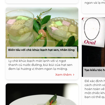
ngon và lạ m
Biến tấu với chè khúc bạch hạt sen, nhãn lồng
Ly chè khúc bạch mát lạnh với vị ngọt
thanh củ nước đường, bùi bùi của hạt sen
đem lại hương vị thơm ngon lạ miệng.
Tạo kiểu tóc 
Xem thêm
Để xác định
cách chính xá
hoàn toàn về
một chiếc kh
bạn có thể q
khuôn mặt.