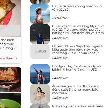
Hải Tú đi biển không mặc bikini
vẫn gây sốt
05/07/2025
Gu ăn mặc của Phương Mỹ Chi ở
tuổi 22: Trẻ trung, biến hóa đầy
bất ngờ với loạt item chỉ vài trăm
nghìn đã mua được
04/07/2025
 chế biến
ưởng thức
Chị em 30 nên “tẩy chay” ngay 4
c hương vị
kiểu quần ống rộng này: Mặc
vào trông vừa quê vừa kéo tụt
chiều cao
04/07/2025
em thêm
Hồ Ngọc Hà, Chi Pu so body với
bikini “tí hon” giá nghìn USD
04/07/2025
Ái nữ đại gia Minh Nhựa năng
động suốt 9 tháng mang bầu
con thứ 4
04/07/2025
Nữ giảng viên đại học sành điệu