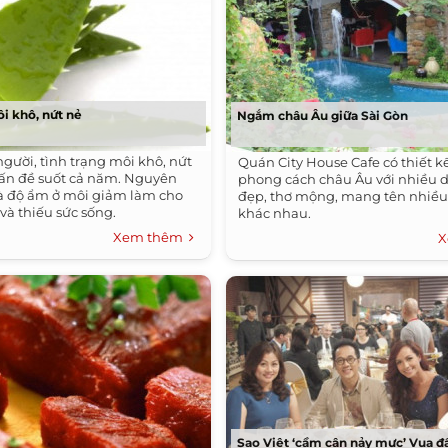
ôi khô, nứt nẻ
Ngắm châu Âu giữa Sài Gòn
người, tình trạng môi khô, nứt
Quán City House Cafe có thiết k
 vấn đề suốt cả năm. Nguyên
phong cách châu Âu với nhiều 
à độ ẩm ở môi giảm làm cho
đẹp, thơ mộng, mang tên nhiều 
và thiếu sức sống.
khác nhau.
Xem thêm
X
Sao Việt ‘cầm cân nảy mực’ Vua đ