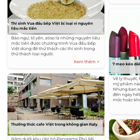
Thí sinh Vua đầu bếp Việt bị loại vì nguyên
liệu mắc tiền
Bào ngư, tổ yến, atiso là những nguyên liệu
mắc tiền được chương trình Vua đầu bếp
Việt dùng để thử thách các thí sinh trong
thử thách loại người.
Xem thêm
7 mẹo kéo dài
Về lý thuyết,
mỹ phẩm nào 
Nhưng bạn sẽ
đến ngày hế
mốc hoặc kh
Thưởng thức cafe Việt trong không gian Italy
Nằm dưới khu căn hộ Panorama Phú Mỹ