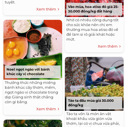
tuyệt.
Vào mùa, hoa atiso đỏ giá 25-
Xem thêm
30.000 đồng/kg đắt hàng
Nhờ có nhiều công dụng tốt
cho sức khỏe nên chị em
thường mua hoa atiso đỏ về
để làm si rô giải khát hoặc
mứt.
Xem thêm
Noel ngọt ngào với bánh
khúc cây vị chocolate
Thưởng thức những miếng
bánh khúc cây thơm, mềm,
ngọt ngào vị chocolate trong
dịp Giáng sinh thật chẳng
Táo ta đầu mùa giá 30.000
còn gì bằng.
đồng/kg
Xem thêm
Táo ta vốn là món ăn vặt
khoái khẩu vừa giòn vừa
thơm, lại có vị chua vừa phải,