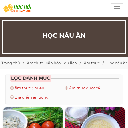
Toggl
navig
HỌC NẤU ĂN
Trang chủ
Ẩm thực - văn hóa - du lịch
Ẩm thực
Học nấu ăn
LỌC DANH MỤC
Ẩm thực 3 miền
Ẩm thực quốc tế
Địa điểm ăn uống