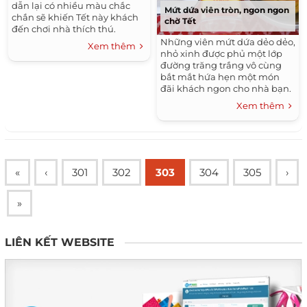
dẫn lại có nhiều màu chắc
Mứt dứa viên tròn, ngon ngon
chắn sẽ khiến Tết này khách
chờ Tết
đến chơi nhà thích thú.
Những viên mứt dứa dẻo dẻo,
Xem thêm
nhỏ xinh được phủ một lớp
đường trăng trắng vô cùng
bắt mắt hứa hẹn một món
đãi khách ngon cho nhà bạn.
Xem thêm
«
‹
301
302
303
304
305
›
»
LIÊN KẾT WEBSITE