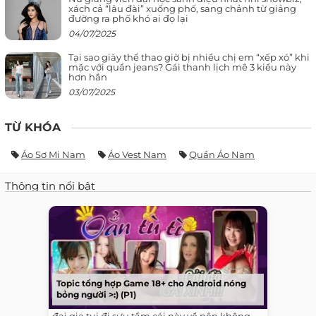
xách cả “lâu đài” xuống phố, sang chảnh từ giảng
đường ra phố khó ai đọ lại
04/07/2025
Tại sao giày thể thao giờ bị nhiều chị em “xếp xó” khi
mặc với quần jeans? Gái thanh lịch mê 3 kiểu này
hơn hẳn
03/07/2025
TỪ KHÓA
Áo Sơ Mi Nam
Áo Vest Nam
Quần Áo Nam
Thông tin nổi bật
Topic tổng hợp Game 18+ cho Android nóng
bỏng người >:) (P1)
đại gia tui đi sưu tầm cái này về nên không