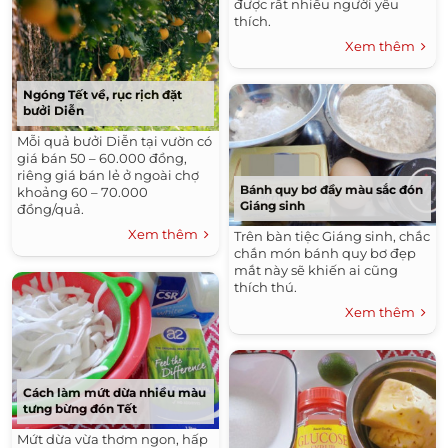
được rất nhiều người yêu
thích.
Xem thêm
Ngóng Tết về, rục rịch đặt
bưởi Diễn
Mỗi quả bưởi Diễn tại vườn có
giá bán 50 – 60.000 đồng,
riêng giá bán lẻ ở ngoài chợ
Bánh quy bơ đầy màu sắc đón
khoảng 60 – 70.000
Giáng sinh
đồng/quả.
Xem thêm
Trên bàn tiệc Giáng sinh, chắc
chắn món bánh quy bơ đẹp
mắt này sẽ khiến ai cũng
thích thú.
Xem thêm
Cách làm mứt dừa nhiều màu
tưng bừng đón Tết
Mứt dừa vừa thơm ngon, hấp