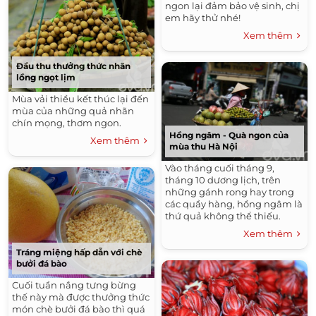
ngon lại đảm bảo vệ sinh, chị
em hãy thử nhé!
Xem thêm
Đầu thu thưởng thức nhãn
lồng ngọt lịm
Mùa vải thiều kết thúc lại đến
mùa của những quả nhãn
chín mọng, thơm ngon.
Hồng ngâm - Quà ngon của
Xem thêm
mùa thu Hà Nội
Vào tháng cuối tháng 9,
tháng 10 dương lịch, trên
những gánh rong hay trong
các quầy hàng, hồng ngâm là
thứ quả không thể thiếu.
Xem thêm
Tráng miệng hấp dẫn với chè
bưởi đá bào
Cuối tuần nắng tưng bừng
thế này mà được thưởng thức
món chè bưởi đá bào thì quá