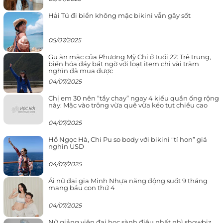
Hải Tú đi biển không mặc bikini vẫn gây sốt
05/07/2025
Gu ăn mặc của Phương Mỹ Chi ở tuổi 22: Trẻ trung,
biến hóa đầy bất ngờ với loạt item chỉ vài trăm
nghìn đã mua được
04/07/2025
Chị em 30 nên “tẩy chay” ngay 4 kiểu quần ống rộng
này: Mặc vào trông vừa quê vừa kéo tụt chiều cao
04/07/2025
Hồ Ngọc Hà, Chi Pu so body với bikini “tí hon” giá
nghìn USD
04/07/2025
Ái nữ đại gia Minh Nhựa năng động suốt 9 tháng
mang bầu con thứ 4
04/07/2025
Nữ giảng viên đại học sành điệu nhất nhì showbiz,