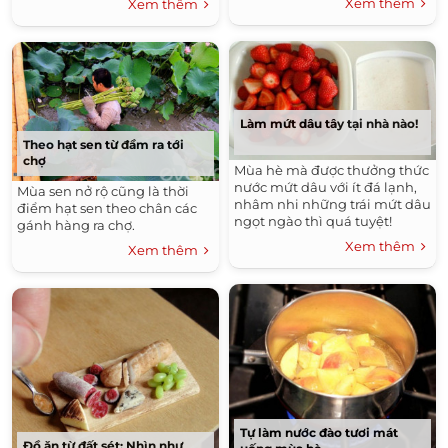
Xem thêm
Xem thêm
người.
Làm mứt dâu tây tại nhà nào!
Theo hạt sen từ đầm ra tới
chợ
Mùa hè mà được thưởng thức
nước mứt dâu với ít đá lạnh,
Mùa sen nở rộ cũng là thời
nhâm nhi những trái mứt dâu
điểm hạt sen theo chân các
ngọt ngào thì quá tuyệt!
gánh hàng ra chợ.
Xem thêm
Xem thêm
Tự làm nước đào tươi mát
Đồ ăn từ đất sét: Nhìn như