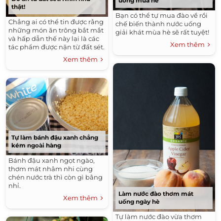
uống mùa hè
thật!
Bạn có thể tự mua đào về rồi
Chẳng ai có thể tin được rằng
chế biến thành nước uống
những món ăn trông bắt mắt
giải khát mùa hè sẽ rất tuyệt!
và hấp dẫn thế này lại là các
Xem thêm
tác phẩm được nặn từ đất sét.
Xem thêm
Tự làm bánh đậu xanh chẳng
kém ngoài hàng
Bánh đậu xanh ngọt ngào,
thơm mát nhâm nhi cùng
chén nước trà thì còn gì bằng
nhỉ.
Làm nước đào thơm mát
Xem thêm
uống ngày hè
Tự làm nước đào vừa thơm