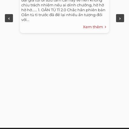
chịu trách nhiệm nếu ai dính chưởng, hờ hờ
hờ hờ...... 1. OẲN TÙ TÌ 2.0 Chắc hẳn phiên bản
Oẳn tù tì trước đã để lại nhiều ấn tượng đối
với...
Xem thêm