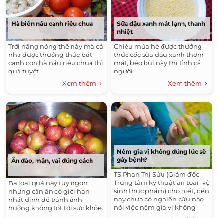
Hà biển nấu canh riêu chua
Sữa đậu xanh mát lạnh, thanh
nhiệt
Trời nắng nóng thế này mà cả
Chiều mùa hè được thưởng
nhà được thưởng thức bát
thức cốc sữa đậu xanh thơm
canh con hà nấu riêu chua thì
mát, béo bùi này thì tỉnh cả
quá tuyệt.
người.
Xem thêm
Xem thêm
Nêm gia vị không đúng lúc sẽ
gây bệnh?
Ăn đào, mận, vải đúng cách
TS Phan Thị Sửu (Giám đốc
Trung tâm kỹ thuật an toàn vệ
Ba loại quả này tuy ngon
sinh thực phẩm) cho biết, đến
nhưng cần ăn có giới hạn
nay chưa có nghiên cứu nào
nhất định để tránh ảnh
nói việc nêm gia vị không
hưởng không tốt tới sức khỏe.
đúng lúc sẽ gây bệnh cho con