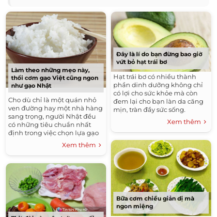
Đây là lí do bạn đừng bao giờ
vứt bỏ hạt trái bơ
Làm theo những mẹo này,
Hạt trái bơ có nhiều thành
thổi cơm gạo Việt cũng ngon
phần dinh dưỡng không chỉ
như gạo Nhật
có lợi cho sức khỏe mà còn
Cho dù chỉ là một quán nhỏ
đem lại cho bạn làn da căng
ven đường hay một nhà hàng
mịn, tràn đầy sức sống.
sang trọng, người Nhật đều
Xem thêm
có những tiêu chuẩn nhất
định trong việc chọn lựa gạo
và nấu cơm.
Xem thêm
Bữa cơm chiều giản dị mà
ngon miệng