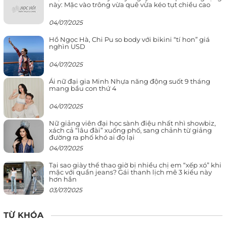
này: Mặc vào trông vừa quê vừa kéo tụt chiều cao
04/07/2025
Hồ Ngọc Hà, Chi Pu so body với bikini “tí hon” giá
nghìn USD
04/07/2025
Ái nữ đại gia Minh Nhựa năng động suốt 9 tháng
mang bầu con thứ 4
04/07/2025
Nữ giảng viên đại học sành điệu nhất nhì showbiz,
xách cả “lâu đài” xuống phố, sang chảnh từ giảng
đường ra phố khó ai đọ lại
04/07/2025
Tại sao giày thể thao giờ bị nhiều chị em “xếp xó” khi
mặc với quần jeans? Gái thanh lịch mê 3 kiểu này
hơn hẳn
03/07/2025
TỪ KHÓA