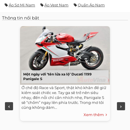
Áo Sơ Mi Nam
Áo Vest Nam
Quần Áo Nam
Thông tin nổi bật
Một ngày với ‘tên lửa xa lộ’ Ducati 1199
Panigale S
Ở chế độ Race và Sport, thật khó khăn để giữ
kiểm soát chiếc xe. Tay ga sẽ trở nên siêu
nhạy, đến nỗi chỉ cần nhích nhẹ, Panigale S
sẽ “chồm” ngay lên phía trước. Trong mơ tôi
cũng không dám...
Xem thêm