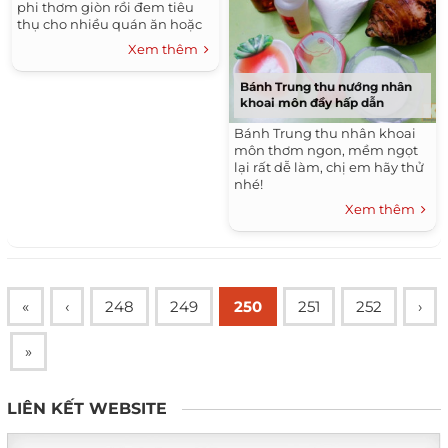
phi thơm giòn rồi đem tiêu
thụ cho nhiều quán ăn hoặc
những người bán hàng nhỏ
Xem thêm
lẻ.
Bánh Trung thu nướng nhân
khoai môn đầy hấp dẫn
Bánh Trung thu nhân khoai
môn thơm ngon, mềm ngọt
lại rất dễ làm, chị em hãy thử
nhé!
Xem thêm
«
‹
248
249
250
251
252
›
»
LIÊN KẾT WEBSITE