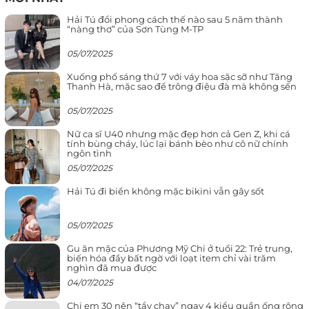
Hải Tú đổi phong cách thế nào sau 5 năm thành
“nàng thơ” của Sơn Tùng M-TP
05/07/2025
Xuống phố sáng thứ 7 với váy hoa sặc sỡ như Tăng
Thanh Hà, mặc sao để trông điệu đà mà không sến
05/07/2025
Nữ ca sĩ U40 nhưng mặc đẹp hơn cả Gen Z, khi cá
tính bùng cháy, lúc lại bánh bèo như cô nữ chính
ngôn tình
05/07/2025
Hải Tú đi biển không mặc bikini vẫn gây sốt
05/07/2025
Gu ăn mặc của Phương Mỹ Chi ở tuổi 22: Trẻ trung,
biến hóa đầy bất ngờ với loạt item chỉ vài trăm
nghìn đã mua được
04/07/2025
Chị em 30 nên “tẩy chay” ngay 4 kiểu quần ống rộng