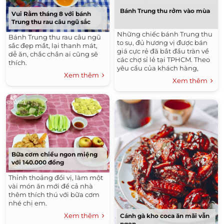
Bánh Trung thu rởm vào mùa
Vui Rằm tháng 8 với bánh
Trung thu rau câu ngũ sắc
Những chiếc bánh Trung thu
Bánh Trung thu rau câu ngũ
to sụ, đủ hương vị được bán
sắc đẹp mắt, lại thanh mát,
giá cực rẻ đã bắt đầu tràn về
dễ ăn, chắc chắn ai cũng sẽ
các chợ sỉ lẻ tại TPHCM. Theo
thích.
yêu cầu của khách hàng,
Xem thêm
những chiếc bánh muốn “lên
Xem thêm
đời” thương hiệu, nhãn mác
loại gì cũng có.
Bữa cơm chiều ngon miệng
với 140.000 đồng
Thỉnh thoảng đổi vị, làm một
vài món ăn mới để cả nhà
thêm thích thú với bữa cơm
nhé chị em.
Xem thêm
Cánh gà kho coca ăn mãi vẫn
ngon