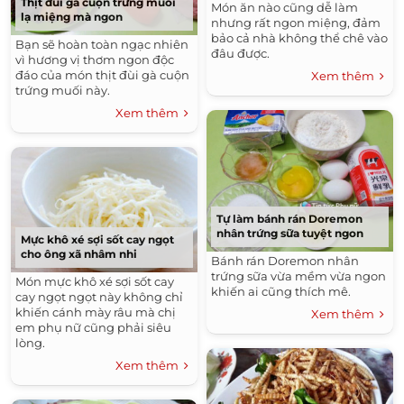
Thịt đùi gà cuộn trứng muối
Món ăn nào cũng dễ làm
lạ miệng mà ngon
nhưng rất ngon miệng, đảm
bảo cả nhà không thể chê vào
Bạn sẽ hoàn toàn ngạc nhiên
đâu được.
vì hương vị thơm ngon độc
đáo của món thịt đùi gà cuộn
Xem thêm
trứng muối này.
Xem thêm
Tự làm bánh rán Doremon
nhân trứng sữa tuyệt ngon
Mực khô xé sợi sốt cay ngọt
cho ông xã nhâm nhi
Bánh rán Doremon nhân
trứng sữa vừa mềm vừa ngon
Món mực khô xé sợi sốt cay
khiến ai cũng thích mê.
cay ngọt ngọt này không chỉ
khiến cánh mày râu mà chị
Xem thêm
em phụ nữ cũng phải siêu
lòng.
Xem thêm