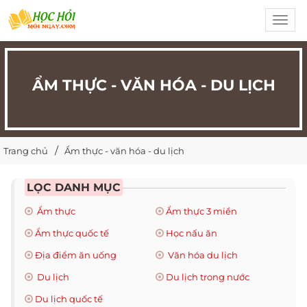
Toggl
navig
ẨM THỰC - VĂN HÓA - DU LỊCH
Trang chủ
Ẩm thực - văn hóa - du lịch
LỌC DANH MỤC
Ẩm thực
Ẩm thực 3 miền
Ẩm thực quốc tế
Học nấu ăn
Địa điểm ăn uống
Văn hóa du lịch
Du lịch
Du lịch trong nước
Du lịch quốc tế