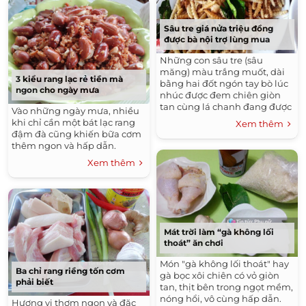
Sâu tre giá nửa triệu đồng
được bà nội trợ lùng mua
Những con sâu tre (sâu
măng) màu trắng muốt, dài
3 kiểu rang lạc rẻ tiền mà
bằng hai đốt ngón tay bò lúc
ngon cho ngày mưa
nhúc được đem chiên giòn
tan cùng lá chanh đang được
Vào những ngày mưa, nhiều
nhiều bà nội trợ săn lùng dù
khi chỉ cần một bát lạc rang
Xem thêm
giá lên tới nửa triệu/kg.
đậm đà cũng khiến bữa cơm
thêm ngon và hấp dẫn.
Xem thêm
Mát trời làm “gà không lối
thoát” ăn chơi
Món "gà không lối thoát" hay
Ba chỉ rang riềng tốn cơm
gà bọc xôi chiên có vỏ giòn
phải biết
tan, thịt bên trong ngọt mềm,
nóng hổi, vô cùng hấp dẫn.
Hương vị thơm ngon và đặc