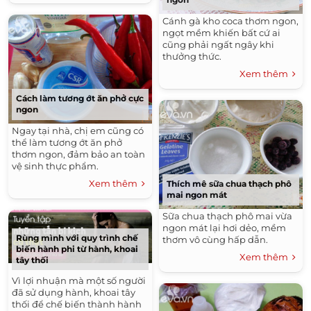
Cánh gà kho coca thơm ngon,
ngọt mềm khiến bất cứ ai
cũng phải ngất ngây khi
thưởng thức.
Xem thêm
Cách làm tương ớt ăn phở cực
ngon
Ngay tại nhà, chị em cũng có
thể làm tương ớt ăn phở
thơm ngon, đảm bảo an toàn
vệ sinh thực phẩm.
Xem thêm
Thích mê sữa chua thạch phô
mai ngon mát
Sữa chua thạch phô mai vừa
ngon mát lại hơi dẻo, mềm
Rùng mình với quy trình chế
thơm vô cùng hấp dẫn.
biến hành phi từ hành, khoai
Xem thêm
tây thối
Vì lợi nhuận mà một số người
đã sử dụng hành, khoai tây
thối để chế biến thành hành