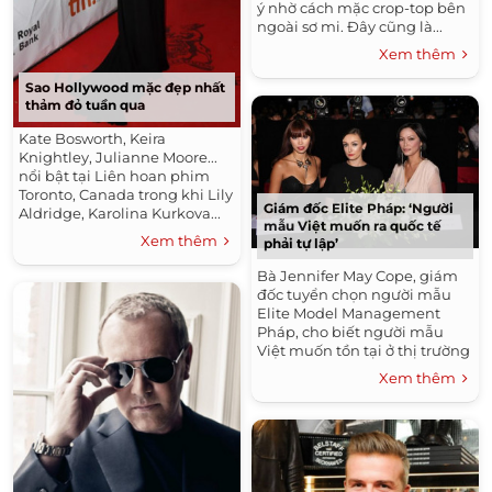
ý nhờ cách mặc crop-top bên
ngoài sơ mi. Đây cũng là...
Xem thêm
Sao Hollywood mặc đẹp nhất
thảm đỏ tuần qua
Kate Bosworth, Keira
Knightley, Julianne Moore...
nổi bật tại Liên hoan phim
Toronto, Canada trong khi Lily
Giám đốc Elite Pháp: ‘Người
Aldridge, Karolina Kurkova...
mẫu Việt muốn ra quốc tế
thu hút ở Tuần lễ Thời trang
Xem thêm
phải tự lập’
New York, Mỹ.
Bà Jennifer May Cope, giám
đốc tuyển chọn người mẫu
Elite Model Management
Pháp, cho biết người mẫu
Việt muốn tồn tại ở thị trường
quốc tế phải chịu được áp lực
Xem thêm
lớn.