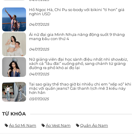
Hồ Ngọc Hà, Chi Pu so body với bikini “tí hon” giá
nghìn USD
04/07/2025
Ái nữ đại gia Minh Nhựa năng động suốt 9 tháng
mang bầu con thứ 4
04/07/2025
Nữ giảng viên đại học sành điệu nhất nhì showbiz,
xách cả “lâu đài” xuống phố, sang chảnh từ giảng
đường ra phố khó ai đọ lại
04/07/2025
Tại sao giày thể thao giờ bị nhiều chị em “xếp xó” khi
mặc với quần jeans? Gái thanh lịch mê 3 kiểu này
hơn hẳn
03/07/2025
TỪ KHÓA
Áo Sơ Mi Nam
Áo Vest Nam
Quần Áo Nam