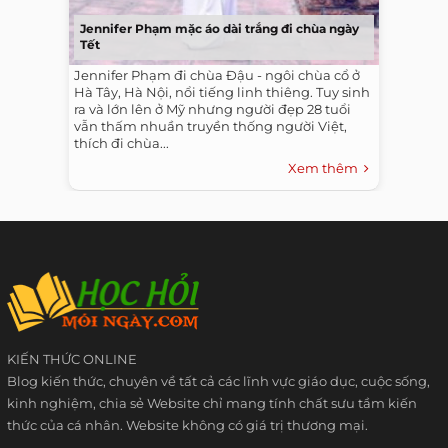
Jennifer Phạm mặc áo dài trắng đi chùa ngày
Tết
Jennifer Phạm đi chùa Đậu - ngôi chùa cổ ở
Hà Tây, Hà Nội, nổi tiếng linh thiêng. Tuy sinh
ra và lớn lên ở Mỹ nhưng người đẹp 28 tuổi
vẫn thấm nhuần truyền thống người Việt,
thích đi chùa...
Xem thêm
KIẾN THỨC ONLINE
Blog kiến thức, chuyên về tất cả các lĩnh vực giáo dục, cuộc sống,
kinh nghiệm, chia sẻ Website chỉ mang tính chất sưu tầm kiến
thức của cá nhân. Website không có giá trị thương mại.