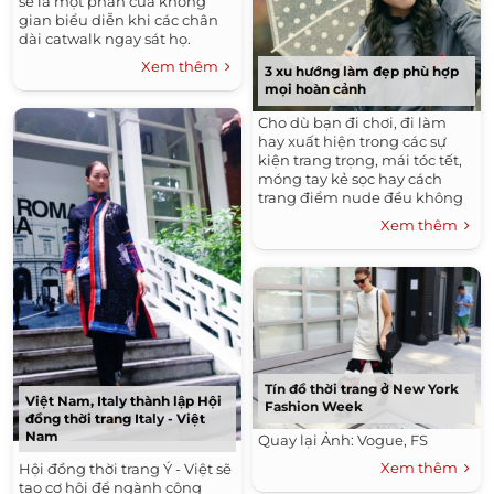
sẽ là một phần của không
gian biểu diễn khi các chân
dài catwalk ngay sát họ.
Xem thêm
3 xu hướng làm đẹp phù hợp
mọi hoàn cảnh
Cho dù bạn đi chơi, đi làm
hay xuất hiện trong các sự
kiện trang trọng, mái tóc tết,
móng tay kẻ sọc hay cách
trang điểm nude đều không
lạc lõng.
Xem thêm
Tín đồ thời trang ở New York
Việt Nam, Italy thành lập Hội
Fashion Week
đồng thời trang Italy - Việt
Nam
Quay lại Ảnh: Vogue, FS
Xem thêm
Hội đồng thời trang Ý - Việt sẽ
tạo cơ hội để ngành công