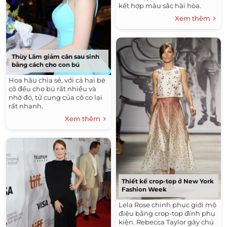
kết hợp màu sắc hài hòa.
Xem thêm
Thùy Lâm giảm cân sau sinh
bằng cách cho con bú
Hoa hậu chia sẻ, với cả hai bé
cô đều cho bú rất nhiều và
nhờ đó, tử cung của cô co lại
rất nhanh.
Xem thêm
Thiết kế crop-top ở New York
Fashion Week
Lela Rose chinh phục giới mộ
điệu bằng crop-top đính phụ
kiện. Rebecca Taylor gây chú