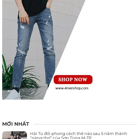
MỚI NHẤT
Hải Tú đổi phong cách thế nào sau 5 năm thành
“nàng thơ” của Sơn Tùng M-TP