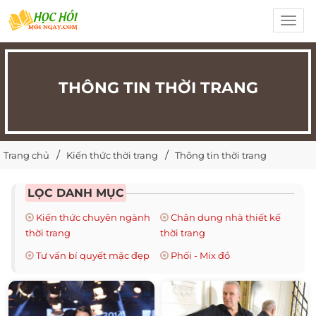
Toggl
navig
THÔNG TIN THỜI TRANG
Trang chủ
Kiến thức thời trang
Thông tin thời trang
LỌC DANH MỤC
Kiến thức chuyên ngành
Chân dung nhà thiết kế
thời trang
thời trang
Tư vấn bí quyết mặc đẹp
Phối - Mix đồ