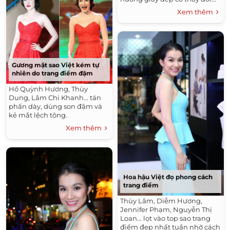
Xem thêm
Gương mặt sao Việt kém tự
nhiên do trang điểm đậm
Hồ Quỳnh Hương, Thùy
Dung, Lâm Chi Khanh... tán
phấn dày, dùng son đậm và
kẻ mắt lệch tông.
Xem thêm
Hoa hậu Việt đọ phong cách
trang điểm
Thùy Lâm, Diễm Hương,
Jennifer Phạm, Nguyễn Thị
Loan... lọt vào top sao trang
điểm đẹp nhất tuần nhờ cách