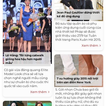
Jean Paul Gaultier dừng thiết
kế đồ ứng dụng
Bộ sưu tập quần áo và phụ
kiện ứng dụng cuối cùng của
nhà thiết kế Pháp sẽ được
giới thiệu vào 27/9 tại Tuần
thời trang Paris Xuân Hè 2015.
Xem thêm
Lệ Hằng: ‘Tôi từng catwalk
giống hoa hậu hơn người
mẫu’
Cô gái vừa đăng quang Elite
Model Look chia sẻ về lựa
chọn nghề người mẫu cũng
7 xu hướng giày 2015 nổi trội
như sự chuẩn bị cho cuộc thi
trên sàn diễn New York
quốc tế vào cuối năm.
5. Gót nhọn Chưa bao giờ lỗi
Xem thêm
mốt, những đôi giày gót nhọn
luôn là sự lựa chọn không thể
thiếu của phụ nữ, cho dù xu
hướng giày dép có thay đổi...