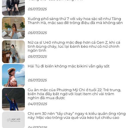
05/07/2025
Xuống phố sáng thứ 7 với váy hoa sặc sỡ như Tăng
Thanh Hà, mặc sao để trông điệu đà mà không sến
05/07/2025
Nữ ca sĩ U40 nhưng mặc đẹp hơn cả Gen Z, khi cá
tính bùng cháy, lúc lại bánh bèo như cô nữ chính
ngôn tình
05/07/2025
Hải Tú đi biển không mặc bikini vẫn gây sốt
05/07/2025
Gu ăn mặc của Phương Mỹ Chi ở tuổi 22: Trẻ trung,
biến hóa đầy bất ngờ với loạt item chỉ vài trăm
nghìn đã mua được
04/07/2025
Chị em 30 nên “tẩy chay” ngay 4 kiểu quần ống rộng
này: Mặc vào trông vừa quê vừa kéo tụt chiều cao
04/07/2025