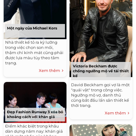
Một ngày của Michael Kors
Nhà thiết kế tỏ ra kỹ lưỡng
trong việc chọn son môi,
thậm chí kính mát cũng phải
được lựa màu tùy theo tâm
trạng.
Victoria Beckham được
Xem thêm
chồng ngưỡng mộ về tài thiết
kế
David Beckham gọi vợ là một
"quái vật" trong công việc.
Ngưỡng mộ vợ, danh thủ
cũng bắt đầu lấn sân thiết kế
thời trang.
Đẹp Fashion Runway 3 xóa bỏ
Xem thêm
khoảng cách với khán giả
Điểm khác biệt trong khâu
dàn dựng năm nay: khán giả