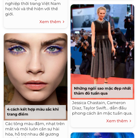
nghiệp thời trang Việt Nam
học hỏi và thể hiện với thế
giới.
Xem thêm
Những ngôi sao mặc đẹp nhất
thảm đỏ tuần qua
Jessica Chastain, Cameron
Diaz, Taylor Swift... dẫn đầu
4 cách kết hợp màu sắc khi
phong cách ăn mặc tuần qua.
trang điểm
Xem thêm
Các tông màu đậm, nhạt trên
mắt và môi luôn cần sự hài
hòa, hỗ trợ nhau để gương