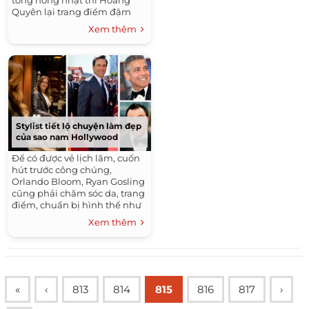
Quyên lại trang điểm đậm
nét với tông đỏ.
Xem thêm
Stylist tiết lộ chuyện làm đẹp
của sao nam Hollywood
Để có được vẻ lịch lãm, cuốn
hút trước công chúng,
Orlando Bloom, Ryan Gosling
cũng phải chăm sóc da, trang
điểm, chuẩn bị hình thể như
các sao nữ.
Xem thêm
«
‹
813
814
815
816
817
›