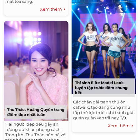
mặt tỏa sáng.
Xem thêm
Thí sinh Elite Model Look
luyện tập trước đêm chung
kết
Các chân dài tranh thủ ôn
catwalk, tạo dáng cũng như
Thu Thảo, Hoàng Quyên trang
tập thể lực trước khi tranh giải
điểm đẹp nhất tuần
quán quân vào tối nay 6/9.
Hai người đẹp đều gây ấn
Xem thêm
tượng dù khác phong cách.
Trong khi Thu Thảo nền nã với
tông hồng nhạt thì Hoàng