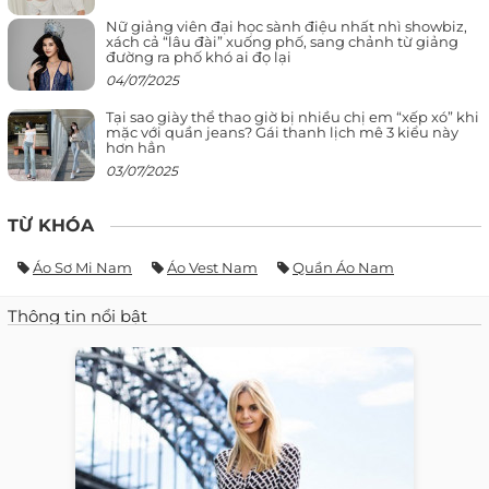
Nữ giảng viên đại học sành điệu nhất nhì showbiz,
xách cả “lâu đài” xuống phố, sang chảnh từ giảng
đường ra phố khó ai đọ lại
04/07/2025
Tại sao giày thể thao giờ bị nhiều chị em “xếp xó” khi
mặc với quần jeans? Gái thanh lịch mê 3 kiểu này
hơn hẳn
03/07/2025
TỪ KHÓA
Áo Sơ Mi Nam
Áo Vest Nam
Quần Áo Nam
Thông tin nổi bật