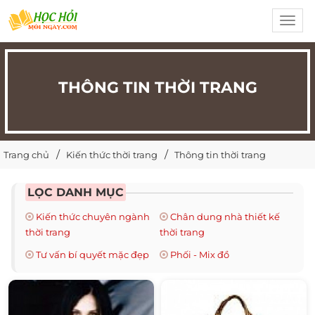
Toggl
navig
THÔNG TIN THỜI TRANG
Trang chủ
Kiến thức thời trang
Thông tin thời trang
LỌC DANH MỤC
Kiến thức chuyên ngành
Chân dung nhà thiết kế
thời trang
thời trang
Tư vấn bí quyết mặc đẹp
Phối - Mix đồ