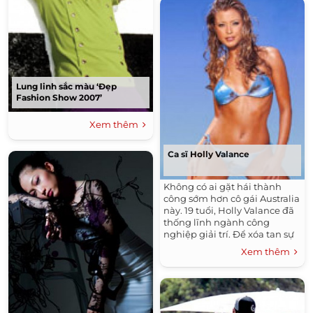
thời trang Việt hội nhập.
Lung linh sắc màu ‘Đẹp
Fashion Show 2007’
Xem thêm
Ca sĩ Holly Valance
Không có ai gặt hái thành
công sớm hơn cô gái Australia
này. 19 tuổi, Holly Valance đã
thống lĩnh ngành công
nghiệp giải trí. Để xóa tan sự
buồn chán thường thấy trong
Xem thêm
những video ca nhạc, Holly
chơi màn nude ngay trong
clip đầu tiên của mình.