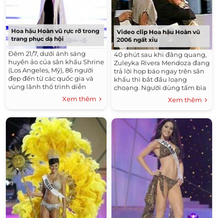
Hoa hậu Hoàn vũ rực rỡ trong
Video clip Hoa hậu Hoàn vũ
trang phục dạ hội
2006 ngất xỉu
Đêm 21/7, dưới ánh sáng
40 phút sau khi đăng quang,
huyền ảo của sân khấu Shrine
Zuleyka Rivera Mendoza đang
(Los Angeles, Mỹ), 86 người
trả lời họp báo ngay trên sân
đẹp đến từ các quốc gia và
khấu thì bắt đầu loạng
vùng lãnh thổ trình diễn
choạng. Người dùng tấm bìa
trang phục dạ hội trước sự
quạt quạt, người giật vội
Xem thêm
Xem thêm
chiêm ngưỡng của hàng
micro cầu cứu sự giúp đỡ của
chục nghìn người. Gợi cảm và
y tá, nhưng tân Hoa hậu Hoàn
quyến rũ, các hoa hậu duyên
vũ vẫn xỉu dần, và ngã vào
dáng khiến khán giả không
vòng tay người phụ tá.
khỏi nức lòng.