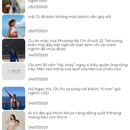
ngôn tình
05/07/2025
Hải Tú đi biển không mặc bikini vẫn gây sốt
05/07/2025
Gu ăn mặc của Phương Mỹ Chi ở tuổi 22: Trẻ trung,
biến hóa đầy bất ngờ với loạt item chỉ vài trăm
nghìn đã mua được
04/07/2025
Chị em 30 nên “tẩy chay” ngay 4 kiểu quần ống rộng
này: Mặc vào trông vừa quê vừa kéo tụt chiều cao
04/07/2025
Hồ Ngọc Hà, Chi Pu so body với bikini “tí hon” giá
nghìn USD
04/07/2025
Ái nữ đại gia Minh Nhựa năng động suốt 9 tháng
mang bầu con thứ 4
04/07/2025