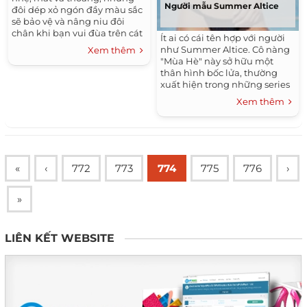
Người mẫu Summer Altice
đôi dép xỏ ngón đầy màu sắc
sẽ bảo vệ và nâng niu đôi
chân khi bạn vui đùa trên cát
Ít ai có cái tên hợp với người
trong ngày hè rực rỡ. Cùng với
như Summer Altice. Cô nàng
Xem thêm
váy hay quần ngố, bạn thật
"Mùa Hè" này sở hữu một
trẻ trung và nổi bật giữa bãi
thân hình bốc lửa, thường
biển đông người.
xuất hiện trong những series
ảnh nóng bỏng và có thể "đốt
Xem thêm
cháy" bất cứ cuộc vui nào mà
cô tham gia. Ngoài ra,
Summer còn là một vận động
viên bóng chuyền cự phách.
«
‹
772
773
774
775
776
›
»
LIÊN KẾT WEBSITE