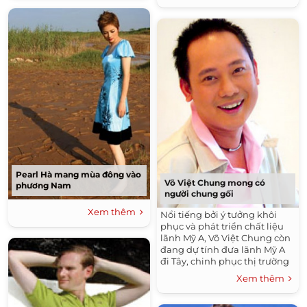
hiện đại cộng hưởng làm nên
ngưỡng sáng tạo của các nhà
2 đêm diễn rất "pro".
thiết kế đến từ đất nước
những hòn đảo, với sản phẩm
chăm sóc tóc chuyên nghiệp
Wellsen.
Pearl Hà mang mùa đông vào
Võ Việt Chung mong có
phương Nam
người chung gối
Xem thêm
Nổi tiếng bởi ý tưởng khôi
phục và phát triển chất liệu
lãnh Mỹ A, Võ Việt Chung còn
đang dự tính đưa lãnh Mỹ A
đi Tây, chinh phục thị trường
lớn trên thế giới. Tên anh
Xem thêm
đang được kỳ vọng như người
tiên phong trong việc đưa