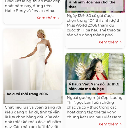
Brad Pitt là người ăn mặc đẹp
Hình ảnh Hoa hậu chơi thể
nhất năm nay, đứng trên
thao
Halle Berry và Jessica Alba.
Kết quả này được công bố
Ngày 12/9, 80 cô gái được
Xem thêm
hôm 13/9.
chọn trong 104 thí sinh dự thi
Miss World 2006 tham dự
cuộc thi Hoa hậu Thể thao tại
sân vận động thành phố
Gizycko (Ba Lan). Dưới đây là
Xem thêm
hình ảnh các người đẹp khoe
tài.
Á hậu 2 Việt Nam nỗ lực thực
hiện ước mơ du học
Áo cưới thời trang 2006
Ngoài gương mặt đẹp, Lương
Thị Ngọc Lan luôn chững
Chất liệu lụa và voan trắng với
chạc và có ý thức trong các
kiểu dáng giản dị, tinh tế vẫn
hoạt động tập thể tại vòng
là lựa chọn hàng đầu của các
chung kết Hoa hậu Việt Nam
nhà thiết kế mẫu áo cưới năm
2006. Đến giờ, khi nhớ lại giây
Xem thêm
nay. Các mẫu áo dưới đây rất
phút đăng quang Á hậu 2, cô