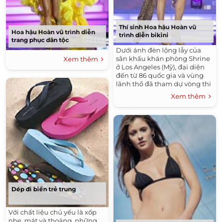
Thí sinh Hoa hậu Hoàn vũ
Hoa hậu Hoàn vũ trình diễn
trình diễn bikini
trang phục dân tộc
Dưới ánh đèn lộng lẫy của
sân khấu khán phòng Shrine
Xem thêm
ở Los Angeles (Mỹ), đại diện
đến từ 86 quốc gia và vùng
lãnh thổ đã tham dự vòng thi
áo tắm hôm 18/7. Các người
Xem thêm
đẹp còn khoe sắc trong trang
phục dạ hội, trang phục dân
tộc và thi vấn đáp để chọn ra
20 người đẹp nhất.
Dép đi biển trẻ trung
Với chất liệu chủ yếu là xốp
nhẹ, mát và thoáng, những