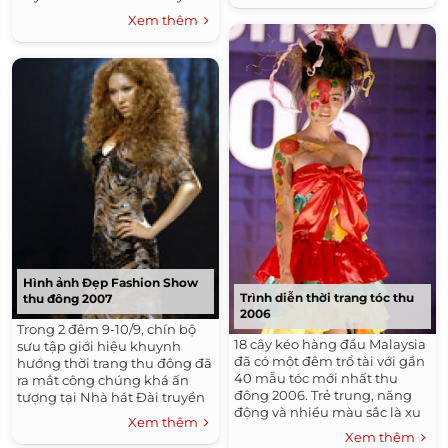
phù hợp với vóc dáng của
vẫn còn thấy hồi hộp.
Xem thêm
những cô dâu sở hữu bờ vai
thon.
Hình ảnh Đẹp Fashion Show
Trình diễn thời trang tóc thu
thu đông 2007
2006
Trong 2 đêm 9-10/9, chín bộ
18 cây kéo hàng đầu Malaysia
sưu tập giới hiệu khuynh
đã có một đêm trổ tài với gần
hướng thời trang thu đông đã
40 mẫu tóc mới nhất thu
ra mắt công chúng khá ấn
đông 2006. Trẻ trung, năng
tượng tại Nhà hát Đài truyền
động và nhiều màu sắc là xu
hình TP HCM. Người mẫu
Xem thêm
hướng chung cho giới trẻ
vedette, âm thanh, ánh sáng
Xem thêm
năm nay. Cùng chiêm