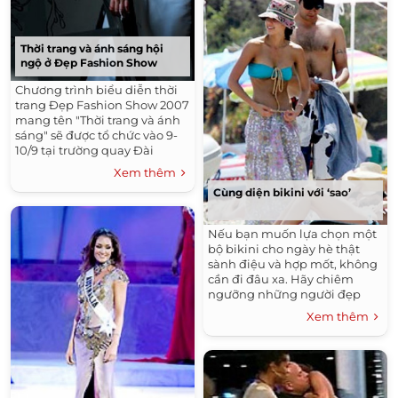
Thời trang và ánh sáng hội
ngộ ở Đẹp Fashion Show
Chương trình biểu diễn thời
trang Đẹp Fashion Show 2007
mang tên "Thời trang và ánh
sáng" sẽ được tổ chức vào 9-
10/9 tại trường quay Đài
Truyền hình TP HCM (HTV). Sô
Xem thêm
diễn giới thiệu gần 500 bộ
Cùng diện bikini với ‘sao’
trang phục theo phong cách
ứng dụng của 9 nhà thiết kế.
Nếu bạn muốn lựa chọn một
bộ bikini cho ngày hè thật
sành điệu và hợp mốt, không
cần đi đâu xa. Hãy chiêm
ngưỡng những người đẹp
Hollywood khoe mình dưới
Xem thêm
nắng, sau đó chỉ cần "cắt,
dán", bạn sẽ có bộ đồ y chang
các ngôi sao, mà lại rẻ hơn
nhiều.