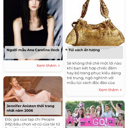
Người mẫu Ana Carolina Ileck
Túi xách ấn tượng
Sẽ không thể chê một lời nào
Xem thêm
khi bạn kết hợp chiếc đầm
hay bộ trang phục kiểu dáng
trẻ trung, ngộ nghĩnh với
mẫu túi xách độc đáo của
Kate Spade, Miu Miu,
Xem thêm
Valentino, Gucci... Một trong
thiết kế dưới đây là gợi ý cho
bạn trong ngày hội gặp mặt.
Jennifer Aniston thời trang
nhất năm 2006
Độc giả của tạp chí People
(Mỹ) bầu chọn vợ cũ của tài tử