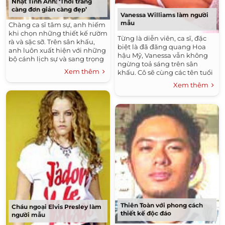
Nhật Tinh Anh: ‘Thời trang
càng đơn giản càng đẹp’
Vanessa Williams làm người
mẫu
Chàng ca sĩ tâm sự, anh hiếm
khi chọn những thiết kế rườm
Từng là diễn viên, ca sĩ, đặc
rà và sặc sỡ. Trên sân khấu,
biệt là đã đăng quang Hoa
anh luôn xuất hiện với những
hậu Mỹ, Vanessa vẫn không
bộ cánh lịch sự và sang trọng
ngừng toả sáng trên sân
còn ngoài đời, trông Nhật
Xem thêm
khấu. Cô sẽ cùng các tên tuổi
Tinh Anh thật khỏe khoắn và
Alex Wek và Angela Lindvall
tinh nghịch.
Xem thêm
trình diễn bộ trang phục dạ
hội màu đỏ tại Tuần lễ thời
trang New York.
Thiên Toàn với phong cách
Cháu ngoại Elvis Presley làm
thiết kế độc đáo
người mẫu