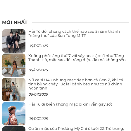
MỚI NHẤT
Hải Tú đổi phong cách thế nào sau 5 năm thành
“nàng thơ” của Sơn Tùng M-TP
05/07/2025
Xuống phố sáng thứ 7 với váy hoa sặc sỡ như Tăng
Thanh Hà, mặc sao để trông điệu đà mà không sến
05/07/2025
Nữ ca sĩ U40 nhưng mặc đẹp hơn cả Gen Z, khi cá
tính bùng cháy, lúc lại bánh bèo như cô nữ chính
ngôn tình
05/07/2025
Hải Tú đi biển không mặc bikini vẫn gây sốt
05/07/2025
Gu ăn mặc của Phương Mỹ Chi ở tuổi 22: Trẻ trung,