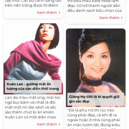
tập mới. Các bộ cánh sáng tạo
trở siêu mẫu Kate Moss làm
trên nền trắng được tô điểm
đẹp. Cô trở thành người dẫn
bằng những bông hoa nhỏ
đầu danh sách bầu chọn của
Xem thêm
xinh hoặc những họa tiết độc
tạp chí thời trang Glamour,
Xem thêm
đáo càng tôn lên vẻ đẹp dịu
hất cẳng vị quán quân năm
dàng của người mặc.
ngoái Milla Jovovich xuống
thứ 13.
Xuân Lan - gương mặt ấn
tượng của sàn diễn thời trang
Giáng My tiết lộ bí quyết giữ
Làn da màu mật ong, mái tóc
gìn sắc đẹp
ngố bụi bặm và nhất là đôi
mắt một mí dài xếch và sắc
"Đã là phụ nữ thì lúc nào
sảo thêm chút bí ẩn khiến
cũng phải đẹp, cả khi đi ra
Xuân Lan có một diện mạo
ngoài hoặc ở nhà cũng phải
không thể lẫn trong đám
Xem thêm
ăn mặc tươm tất, đúng kiểu
đông. Hiện nay, cô đứng vào