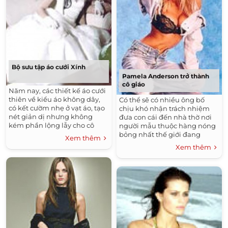
Bộ sưu tập áo cưới Xính
Pamela Anderson trở thành
cô giáo
Năm nay, các thiết kế áo cưới
thiên về kiểu áo không dây,
Có thể sẽ có nhiều ông bố
có kết cườm nhẹ ở vạt áo, tạo
chịu khó nhận trách nhiệm
nét giản dị nhưng không
đưa con cái đến nhà thờ nơi
kém phần lộng lẫy cho cô
người mẫu thuộc hàng nóng
dâu. Bạn hãy tham khảo bộ
bỏng nhất thế giới đang
Xem thêm
sưu tập áo cưới dưới đây để
giảng dạy. Cựu ngôi sao
Xem thêm
chọn cho mình một bộ như ý.
Playboy cho biết, niềm tin của
cô vào Chúa đã giúp cô vượt
qua rất nhiều khó khăn trong
đời.