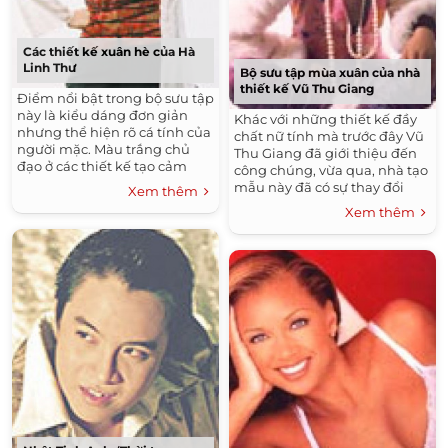
Các thiết kế xuân hè của Hà
Linh Thư
Bộ sưu tập mùa xuân của nhà
thiết kế Vũ Thu Giang
Điểm nổi bật trong bộ sưu tập
này là kiểu dáng đơn giản
Khác với những thiết kế đầy
nhưng thể hiện rõ cá tính của
chất nữ tính mà trước đây Vũ
người mặc. Màu trắng chủ
Thu Giang đã giới thiệu đến
đạo ở các thiết kế tạo cảm
công chúng, vừa qua, nhà tạo
giác mát mẻ và trẻ trung cho
mẫu này đã có sự thay đổi
Xem thêm
phái đẹp. Bạn có thể chọn
phong cách qua bộ sưu tập
Xem thêm
mua các bộ trang phục này
đầy chất rock, phá cách và táo
tại số 5 Nhà Chung (Hà Nội).
bạo. Tuy vậy, ở bộ sưu tập này
vẫn toát lên vẻ nữ tính và lãng
mạn, mang đậm chất
phương Đông.