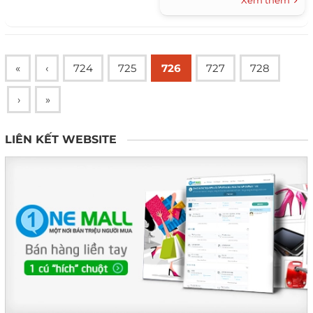
tham gia của hơn 300 beauty
salon và nhà tạo mẫu tóc.
«
‹
724
725
726
727
728
›
»
LIÊN KẾT WEBSITE