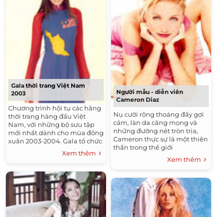
Gala thời trang Việt Nam
Người mẫu - diễn viên
2003
Cameron Diaz
Chương trình hội tụ các hãng
Nụ cười rộng thoáng đầy gợi
thời trang hàng đầu Việt
cảm, làn da căng mọng và
Nam, với những bộ sưu tập
những đường nét tròn trịa,
mới nhất dành cho mùa đông
Cameron thực sự là một thiên
xuân 2003-2004. Gala tổ chức
thần trong thế giới
vào tối 29/11, tại Cung Văn hóa
Xem thêm
Hollywood. Giờ đây, khi đã
Hữu nghị Hà Nội.
Xem thêm
làm chủ sàn diễn thời trang,
cô muốn trở thành bà hoàng
của điện ảnh.