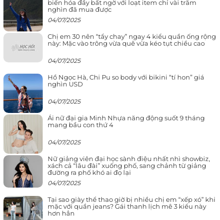
biến hóa đầy bất ngờ với loạt item chỉ vài trăm
nghìn đã mua được
04/07/2025
Chị em 30 nên “tẩy chay” ngay 4 kiểu quần ống rộng
này: Mặc vào trông vừa quê vừa kéo tụt chiều cao
04/07/2025
Hồ Ngọc Hà, Chi Pu so body với bikini “tí hon” giá
nghìn USD
04/07/2025
Ái nữ đại gia Minh Nhựa năng động suốt 9 tháng
mang bầu con thứ 4
04/07/2025
Nữ giảng viên đại học sành điệu nhất nhì showbiz,
xách cả “lâu đài” xuống phố, sang chảnh từ giảng
đường ra phố khó ai đọ lại
04/07/2025
Tại sao giày thể thao giờ bị nhiều chị em “xếp xó” khi
mặc với quần jeans? Gái thanh lịch mê 3 kiểu này
hơn hẳn