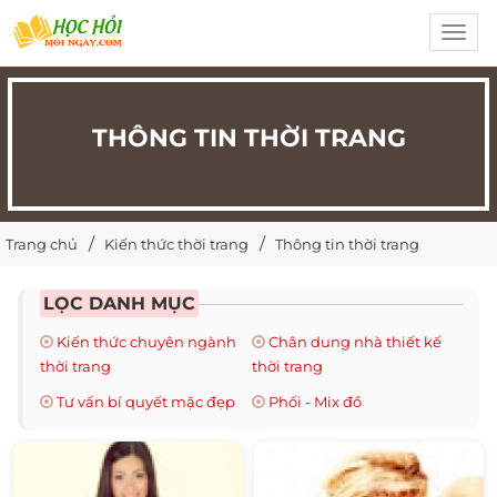
Toggl
navig
THÔNG TIN THỜI TRANG
Trang chủ
Kiến thức thời trang
Thông tin thời trang
LỌC DANH MỤC
Kiến thức chuyên ngành
Chân dung nhà thiết kế
thời trang
thời trang
Tư vấn bí quyết mặc đẹp
Phối - Mix đồ