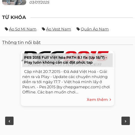
03/07/2025
TỪ KHÓA
Áo Sơ Mi Nam
Áo Vest Nam
Quần Áo Nam
Thông tin nổi bật
PES 2015 Full Việt hóa PATH 8.1 fix (Up 18/7) -
Play luôn không cần cài đặt phức tạp
​ ​ Cập nhật 20.7.2015 - Đã Add Việt Hoá - Giải
nén ra và Play - Update các chuyển nhượng
diễn ra tới ngày 17.7 - Việt hoá mình lấy ở
Pes.vn. - Pes 2015 (by chepgamepc.com) chơi
Offline. Các bạn muốn chơi...
Xem thêm