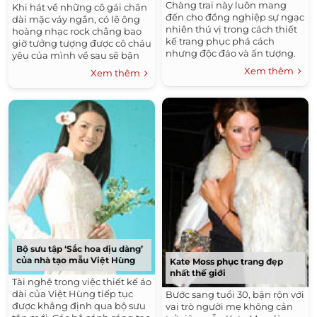
Chàng trai này luôn mang
Khi hát về những cô gái chân
đến cho đồng nghiệp sự ngạc
dài mặc váy ngắn, có lẽ ông
nhiên thú vị trong cách thiết
hoàng nhạc rock chẳng bao
kế trang phục phá cách
giờ tưởng tượng được cô cháu
nhưng độc đáo và ấn tượng.
yêu của mình về sau sẽ bận
Vừa qua, bộ sưu tập "Giao
trang phục như vậy trên sàn
Xem thêm
Xem thêm
hưởng và rock" của anh đã
catwalk. Tối 25/2, cô đã giới
đoạt giải thưởng lớn cuộc thi
thiệu cho sản phẩm thời
Collection Grand Prix và được
trang của D&G.
công chúng đánh giá cao.
Bộ sưu tập ‘Sắc hoa dịu dàng’
của nhà tạo mẫu Việt Hùng
Kate Moss phục trang đẹp
nhất thế giới
Tài nghệ trong việc thiết kế áo
dài của Việt Hùng tiếp tục
Bước sang tuổi 30, bận rộn với
được khẳng định qua bộ sưu
vai trò người mẹ không cản