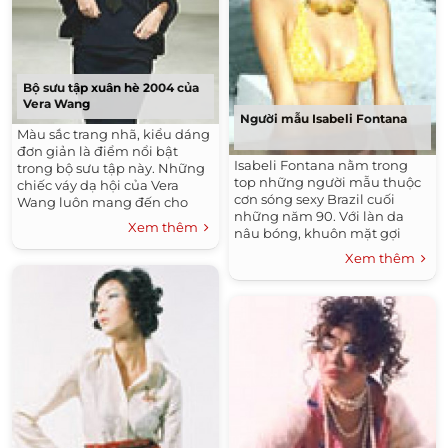
Bộ sưu tập xuân hè 2004 của
Vera Wang
Người mẫu Isabeli Fontana
Màu sắc trang nhã, kiểu dáng
đơn giản là điểm nổi bật
Isabeli Fontana nằm trong
trong bộ sưu tập này. Những
top những người mẫu thuộc
chiếc váy dạ hội của Vera
cơn sóng sexy Brazil cuối
Wang luôn mang đến cho
những năm 90. Với làn da
người mặc vẻ đẹp bí ẩn mà
Xem thêm
nâu bóng, khuôn mặt gợi
không kém phần sang trọng,
cảm và hình thể tuyệt mỹ,
nhưng nói đến giá tiền thì chỉ
Xem thêm
Fontana trở thành của quý
có các ngôi sao mới có thể sở
của những hàng áo tắm và đồ
hữu được những bộ cánh này.
lót nổi tiếng như Victoria 's
Secret.