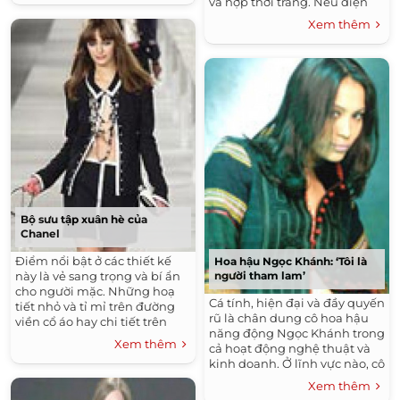
và hợp thời trang. Nếu diện
hàng top 5 người mẫu hàng
bộ trang phục đẹp thì sẽ có
đầu Việt Nam.
Xem thêm
cảm giác tự tin, hưng phấn và
như thế khi giải quyết công
việc sẽ tốt đẹp hơn", người
đẹp tâm sự.
Bộ sưu tập xuân hè của
Chanel
Điểm nổi bật ở các thiết kế
Hoa hậu Ngọc Khánh: ‘Tôi là
người tham lam’
này là vẻ sang trọng và bí ẩn
cho người mặc. Những hoạ
Cá tính, hiện đại và đầy quyến
tiết nhỏ và tỉ mỉ trên đường
rũ là chân dung cô hoa hậu
viền cổ áo hay chi tiết trên
năng động Ngọc Khánh trong
cánh tay đã được Chanel
Xem thêm
cả hoạt động nghệ thuật và
nhấn mạnh, tạo nét đặc trưng
kinh doanh. Ở lĩnh vực nào, cô
riêng cho những mẫu thiết
cũng thể hiện được sự tự tin
kế.
Xem thêm
và mạnh mẽ.