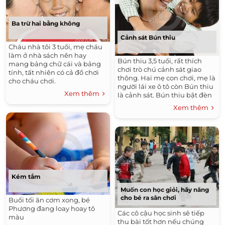
Ba trừ hai bằng không
Cảnh sát Bún thiu
Cháu nhà tôi 3 tuổi, mẹ cháu
làm ở nhà sách nên hay
Bún thiu 3,5 tuổi, rất thích
mang bảng chữ cái và bảng
chơi trò chú cảnh sát giao
tính, tất nhiên có cả đồ chơi
thông. Hai mẹ con chơi, mẹ là
cho cháu chơi.
người lái xe ô tô còn Bún thiu
Xem thêm
là cảnh sát. Bún thiu bật đèn
đỏ nhưng mẹ vẫn vượt, Bún
Xem thêm
thiu tuýt còi
Kém tắm
Muốn con học giỏi, hãy năng
cho bé ra sân chơi
Buổi tối ăn cơm xong, bé
Phương đang loay hoay tô
Các cô cậu học sinh sẽ tiếp
màu
thu bài tốt hơn nếu chúng