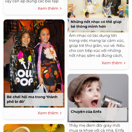
vậy cần áp dụng các bài tập
vận động và cung cấp đủ
Xem thêm
năng lượng cho não trẻ ở thời
kỳ này.
Những nốt nhạc có thể giúp
bé thông minh hơn
Âm nhạc có tác dụng lớn
trong việc mang lại cảm xúc,
giúp trẻ thư giãn, vui vẻ. Nếu
cho con tiếp xúc với những
nốt nhạc sớm và đúng cách,
cha mẹ sẽ kích thích não bộ
Xem thêm
bé phát triển tốt, trở nên
thông minh hơn.
Bé chơi hội ma trong ‘thành
phố bí đỏ’
Chuyện của Enfa
Xem thêm
Thấy mẹ đem đôi giày mới
mua ra khoe với cả nhà, Enfa