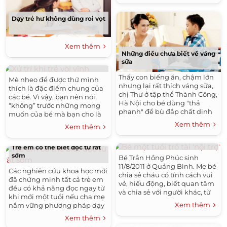
Dạy trẻ hư không dùng roi vọt
Xem thêm
Những điều chưa biết về váng
Xử trí khi trẻ vòi vĩnh
sữa
Thấy con biếng ăn, chậm lớn
Mè nheo để được thứ mình
nhưng lại rất thích váng sữa,
thích là đặc điểm chung của
chị Thư ở tập thể Thành Công,
các bé. Vì vậy, bạn nên nói
Hà Nội cho bé dùng "thả
“không” trước những mong
phanh" để bù đắp chất dinh
muốn của bé mà bạn cho là
dưỡng. Gần đây, chị mới biết,
không chính đáng.
Xem thêm
Xem thêm
trẻ ăn quá 2 hộp mỗi ngày
Bé một tuổi trổ tài ‘nội trợ’
không tốt cho hệ tiêu hóa.
Trẻ em có thể biết đọc từ rất
sớm
Bé Trần Hồng Phúc sinh
11/8/2011 ở Quảng Bình. Mẹ bé
Các nghiên cứu khoa học mới
chia sẻ cháu có tính cách vui
đã chứng minh tất cả trẻ em
vẻ, hiếu động, biết quan tâm
đều có khả năng đọc ngay từ
và chia sẻ với người khác, từ
khi mới một tuổi nếu cha mẹ
nhỏ đã có khả năng giải
Xem thêm
nắm vững phương pháp dạy
quyết vấn đề rất tốt - đặc biệt
dỗ và cung cấp đúng loại
là liên quan đến cảm xúc.
Xem thêm
năng lượng phù hợp với nhu