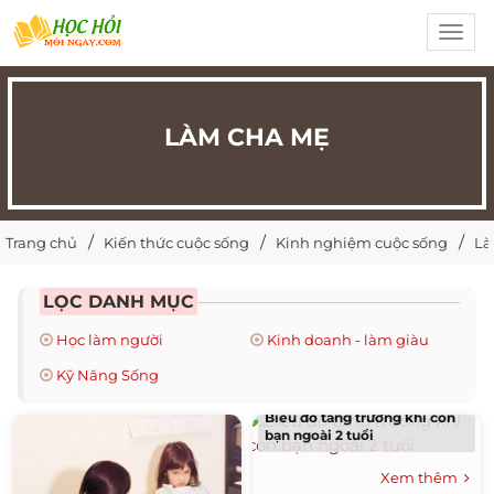
Toggl
navig
LÀM CHA MẸ
Trang chủ
Kiến thức cuộc sống
Kinh nghiệm cuộc sống
Là
LỌC DANH MỤC
Học làm người
Kinh doanh - làm giàu
Kỹ Năng Sống
Biểu đồ tăng trưởng khi con
bạn ngoài 2 tuổi
Xem thêm