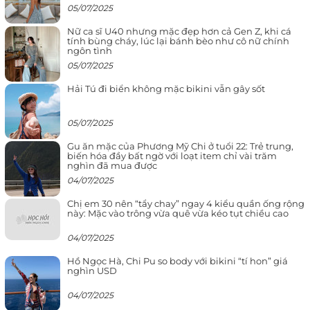
05/07/2025
Nữ ca sĩ U40 nhưng mặc đẹp hơn cả Gen Z, khi cá
tính bùng cháy, lúc lại bánh bèo như cô nữ chính
ngôn tình
05/07/2025
Hải Tú đi biển không mặc bikini vẫn gây sốt
05/07/2025
Gu ăn mặc của Phương Mỹ Chi ở tuổi 22: Trẻ trung,
biến hóa đầy bất ngờ với loạt item chỉ vài trăm
nghìn đã mua được
04/07/2025
Chị em 30 nên “tẩy chay” ngay 4 kiểu quần ống rộng
này: Mặc vào trông vừa quê vừa kéo tụt chiều cao
04/07/2025
Hồ Ngọc Hà, Chi Pu so body với bikini “tí hon” giá
nghìn USD
04/07/2025