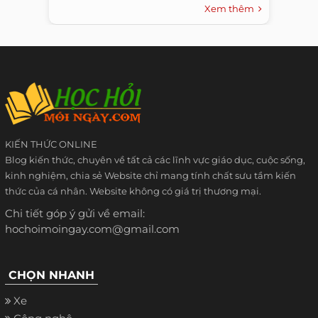
Xem thêm
KIẾN THỨC ONLINE
Blog kiến thức, chuyên về tất cả các lĩnh vực giáo dục, cuộc sống,
kinh nghiệm, chia sẻ Website chỉ mang tính chất sưu tầm kiến
thức của cá nhân. Website không có giá trị thương mại.
Chi tiết góp ý gửi về email:
hochoimoingay.com@gmail.com
CHỌN NHANH
Xe