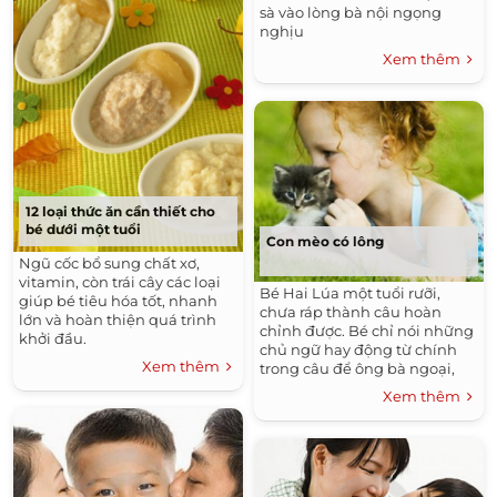
sà vào lòng bà nội ngọng
nghịu
Xem thêm
12 loại thức ăn cần thiết cho
bé dưới một tuổi
Con mèo có lông
Ngũ cốc bổ sung chất xơ,
vitamin, còn trái cây các loại
Bé Hai Lúa một tuổi rưỡi,
giúp bé tiêu hóa tốt, nhanh
chưa ráp thành câu hoàn
lớn và hoàn thiện quá trình
chỉnh được. Bé chỉ nói những
khởi đầu.
chủ ngữ hay động từ chính
Xem thêm
trong câu để ông bà ngoại,
mẹ và mọi người hiểu thôi.
Xem thêm