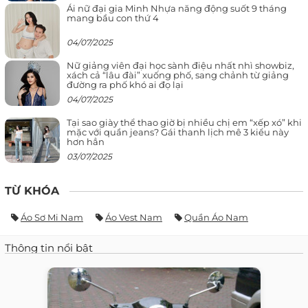
Ái nữ đại gia Minh Nhựa năng động suốt 9 tháng
mang bầu con thứ 4
04/07/2025
Nữ giảng viên đại học sành điệu nhất nhì showbiz,
xách cả “lâu đài” xuống phố, sang chảnh từ giảng
đường ra phố khó ai đọ lại
04/07/2025
Tại sao giày thể thao giờ bị nhiều chị em “xếp xó” khi
mặc với quần jeans? Gái thanh lịch mê 3 kiểu này
hơn hẳn
03/07/2025
TỪ KHÓA
Áo Sơ Mi Nam
Áo Vest Nam
Quần Áo Nam
Thông tin nổi bật