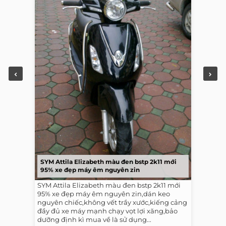
SYM Attila Elizabeth màu đen bstp 2k11 mới
95% xe đẹp máy êm nguyên zin
SYM Attila Elizabeth màu đen bstp 2k11 mới
95% xe đẹp máy êm nguyên zin,dán keo
nguyên chiếc,không vết trầy xước,kiếng cảng
đầy đủ xe máy mạnh chạy vọt lợi xăng,bảo
dưỡng định kì mua về là sử dụng...