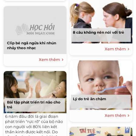
cầu của não bé.
8 câu không nên nói với trẻ
Clip bé ngã ngửa khi nhún
nhảy theo nhạc
Xem thêm
Xem thêm
Lý do trẻ ăn chậm
Bài tập phát triển trí não cho
trẻ
Xem thêm
6 năm đầu đời là giai đoạn
phát triển "rực rỡ" của bộ não
con người với 80% liên kết
thần kinh được kết nối. Do