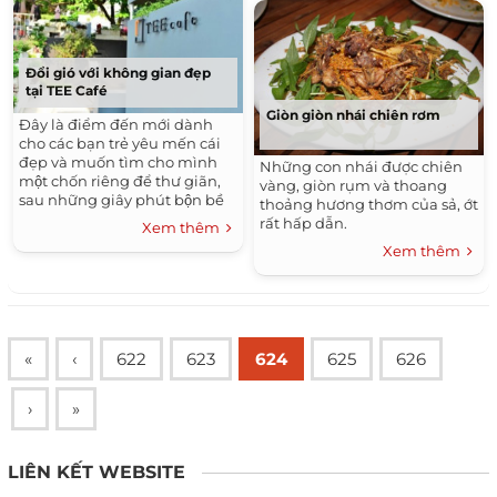
Đổi gió với không gian đẹp
tại TEE Café
Giòn giòn nhái chiên rơm
Đây là điểm đến mới dành
cho các bạn trẻ yêu mến cái
đẹp và muốn tìm cho mình
Những con nhái được chiên
một chốn riêng để thư giãn,
vàng, giòn rụm và thoang
sau những giây phút bộn bề
thoảng hương thơm của sả, ớt
lo toan của công việc.
rất hấp dẫn.
Xem thêm
Xem thêm
«
‹
622
623
624
625
626
›
»
LIÊN KẾT WEBSITE