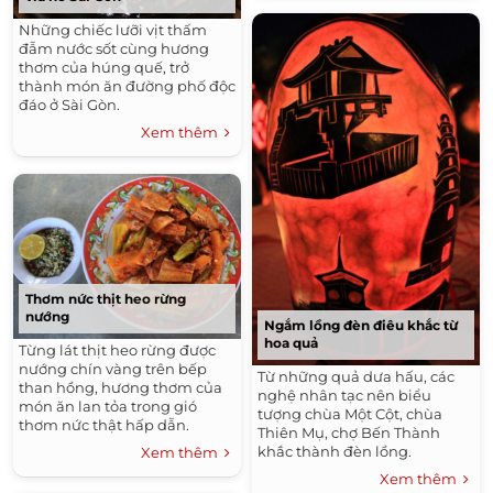
Những chiếc lưỡi vịt thấm
đẫm nước sốt cùng hương
thơm của húng quế, trở
thành món ăn đường phố độc
đáo ở Sài Gòn.
Xem thêm
Thơm nức thịt heo rừng
nướng
Ngắm lồng đèn điêu khắc từ
hoa quả
Từng lát thịt heo rừng được
nướng chín vàng trên bếp
Từ những quả dưa hấu, các
than hồng, hương thơm của
nghệ nhân tạc nên biểu
món ăn lan tỏa trong gió
tượng chùa Một Cột, chùa
thơm nức thật hấp dẫn.
Thiên Mụ, chợ Bến Thành
khắc thành đèn lồng.
Xem thêm
Xem thêm