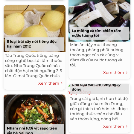
Lạ miệng cà tím chiên tẩm
nước tương tỏi
5 loại trái cây nổi tiếng độc
Món ăn dậy mùi thoang
hại năm 2012
thoảng, phảng phất hương
thơm ngọt của cà cùng vị
Táo Trung Quốc trồng bằng
đậm đà của nước tương và
công nghệ bọc túi tẩm thuốc
tỏi.
sâu. Nho Trung Quốc có hóa
chất độc hại vượt ngưỡng 3-5
Xem thêm
lần. Ô mai Trung Quốc chứa
chất gây ung thư... Những
Xem thêm
Chè đậu ván ấm lòng ngày
quả có nguồn gốc ngoại này
đông
gây lo ngại về an toàn thực
phẩm trong năm 2012.
Trong cái gió lạnh hun hút độ
giữa đông của miền Trung,
còn gì thích thú hơn khi được
thưởng thức chén chè đậu
ván thơm lựng, nóng hổi
thoang thoảng mùi gừng ấm.
Xem thêm
Nhâm nhi lưỡi vịt sapo trên
vỉa hè Sài Gòn