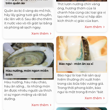
trên quần áo
Thịt lươn nướng chín vàng
óng, hương thơm của lá
Quần áo bị ố vàng do mồ hôi,
chanh hòa cùng các loại gia vị
hãy lấy gừng tươi giã nhuyễn,
tạo nên một mùi vị hấp dẫn
rắc lên vết ố. Sau đó cho thêm
kích thích vị giác của bạn.
ít nước vào vò rồi giặt lại bằng
Xem thêm
xà phòng sẽ sạch ngay.
Xem thêm
Bào ngư - món ăn xa xỉ
Hàu nướng, món ngon miền
biển
Bào ngư là loại hải sản quý
hiếm thường chỉ xuất hiện
Hàu nướng, hàu nấu cháo,
trong các bữa tiệc vương giả.
hàu ăn sống... là những món
Trong thời phong kiến, bào
ăn được nhiều người ưa thích
ngư là một trong 8 món "bát
vì sự ngon miệng và rất bổ
trân" dành riêng cho vua
Xem thêm
dưỡng.
chúa.
Xem thêm