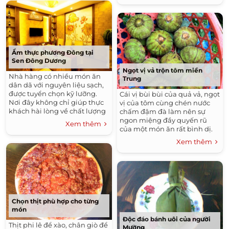
Ẩm thực phương Đông tại
Sen Đông Dương
Ngọt vị vả trộn tôm miền
Nhà hàng có nhiều món ăn
Trung
dân dã với nguyên liệu sạch,
được tuyển chọn kỹ lưỡng.
Cái vị bùi bùi của quả vả, ngọt
Nơi đây không chỉ giúp thực
vị của tôm cùng chén nước
khách hài lòng về chất lượng
chấm đậm đà làm nên sự
món ăn, dịch vụ, giá cả, mà
ngon miệng đầy quyến rũ
Xem thêm
còn được đảm bảo về vệ sinh
của một món ăn rất bình dị.
an toàn thực phẩm.
Xem thêm
Chọn thịt phù hợp cho từng
món
Độc đáo bánh uôi của người
Thịt phi lê để xào, chân giò để
Mường