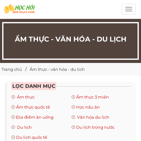
Toggl
navig
ẨM THỰC - VĂN HÓA - DU LỊCH
Trang chủ
Ẩm thực - văn hóa - du lịch
LỌC DANH MỤC
Ẩm thực
Ẩm thực 3 miền
Ẩm thực quốc tế
Học nấu ăn
Địa điểm ăn uống
Văn hóa du lịch
Du lịch
Du lịch trong nước
Du lịch quốc tế