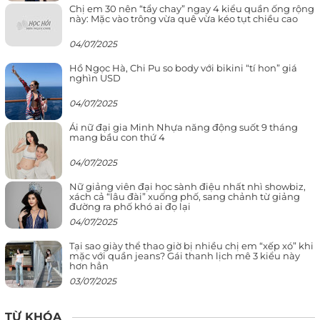
Chị em 30 nên “tẩy chay” ngay 4 kiểu quần ống rộng
này: Mặc vào trông vừa quê vừa kéo tụt chiều cao
04/07/2025
Hồ Ngọc Hà, Chi Pu so body với bikini “tí hon” giá
nghìn USD
04/07/2025
Ái nữ đại gia Minh Nhựa năng động suốt 9 tháng
mang bầu con thứ 4
04/07/2025
Nữ giảng viên đại học sành điệu nhất nhì showbiz,
xách cả “lâu đài” xuống phố, sang chảnh từ giảng
đường ra phố khó ai đọ lại
04/07/2025
Tại sao giày thể thao giờ bị nhiều chị em “xếp xó” khi
mặc với quần jeans? Gái thanh lịch mê 3 kiểu này
hơn hẳn
03/07/2025
TỪ KHÓA