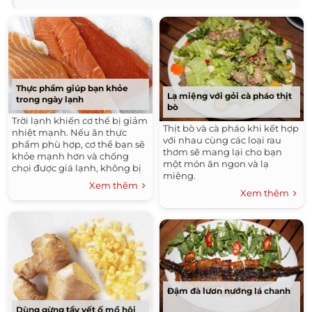
Thực phẩm giúp bạn khỏe
Lạ miệng với gỏi cà pháo thịt
trong ngày lạnh
bò
Trời lạnh khiến cơ thể bị giảm
Thịt bò và cà pháo khi kết hợp
nhiệt mạnh. Nếu ăn thực
với nhau cùng các loại rau
phẩm phù hợp, cơ thể bạn sẽ
thơm sẽ mang lại cho bạn
khỏe mạnh hơn và chống
một món ăn ngon và lạ
chọi được giá lạnh, không bị
miệng.
cảm, ho, sổ mũi.
Xem thêm
Xem thêm
Đậm đà lươn nướng lá chanh
Dùng gừng tẩy vết ố mồ hôi