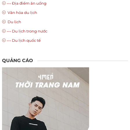
--- Địa điểm ăn uống
Văn hóa du lịch
Du lịch
--- Du lịch trong nước
--- Du lịch quốc tế
QUẢNG CÁO