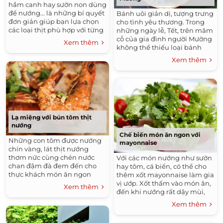
hầm canh hay sườn non dùng
để nướng... là những bí quyết
Bánh uôi giản dị, tượng trưng
đơn giản giúp bạn lựa chọn
cho tình yêu thương. Trong
các loại thịt phù hợp với từng
những ngày lễ, Tết, trên mâm
món ăn.
cỗ của gia đình người Mường
Xem thêm
không thể thiếu loại bánh
này.
Xem thêm
Lạ miệng với bún tôm thịt
nướng
Chế biến món ăn ngon với
Những con tôm được nướng
mayonnaise
chín vàng, lát thịt nướng
thơm nức cùng chén nước
Với các món nướng như sườn
chan đậm đà đem đến cho
hay tôm, cá biển, có thể cho
thực khách món ăn ngon
thêm xốt mayonnaise làm gia
miệng.
vị ướp. Xốt thấm vào món ăn,
Xem thêm
đến khi nướng rất dậy mùi,
khiến vị đậm đà hơn hẳn.
Xem thêm