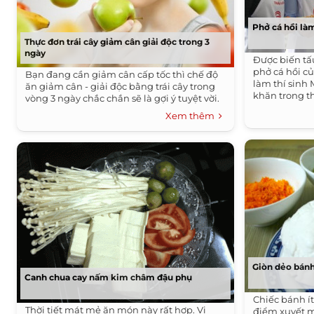
Phở cá hồi là
Thực đơn trái cây giảm cân giải độc trong 3
ngày
Được biến tấ
phở cá hồi 
Bạn đang cần giảm cân cấp tốc thì chế độ
làm thí sinh
ăn giảm cân - giải độc bằng trái cây trong
khăn trong th
vòng 3 ngày chắc chắn sẽ là gợi ý tuyệt vời.
Xem thêm
Giòn dẻo bánh
Canh chua cay nấm kim châm đậu phụ
Chiếc bánh í
Thời tiết mát mẻ ăn món này rất hợp. Vị
điểm xuyết 