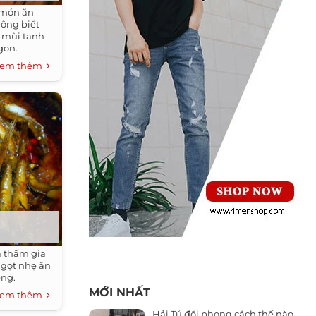
 món ăn
ông biết
i mùi tanh
gon.
em thêm
á thấm gia
ngọt nhẹ ăn
ệng.
MỚI NHẤT
em thêm
Hải Tú đổi phong cách thế nào