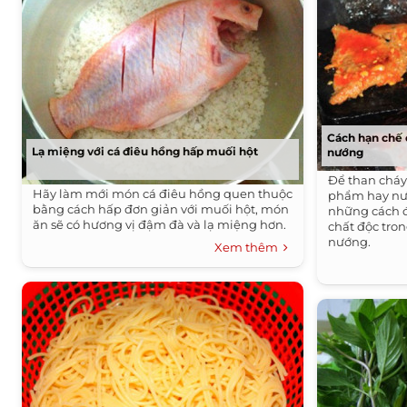
Cách hạn chế 
Lạ miệng với cá điêu hồng hấp muối hột
nướng
Để than cháy
Hãy làm mới món cá điêu hồng quen thuộc
phẩm hay nướ
bằng cách hấp đơn giản với muối hột, món
những cách 
ăn sẽ có hương vị đậm đà và lạ miệng hơn.
chất độc tro
nướng.
Xem thêm