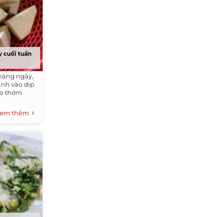
 cuối tuần
hàng ngày,
ình vào dịp
ao thơm
em thêm