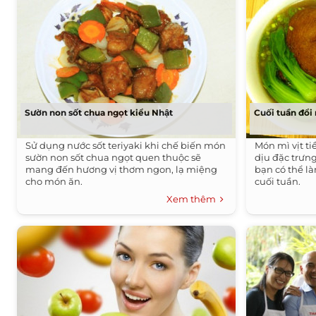
Sườn non sốt chua ngọt kiểu Nhật
Cuối tuần đổi
Sử dụng nước sốt teriyaki khi chế biến món
Món mì vịt t
sườn non sốt chua ngọt quen thuộc sẽ
dịu đặc trưn
mang đến hương vị thơm ngon, lạ miệng
bạn có thể l
cho món ăn.
cuối tuần.
Xem thêm