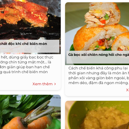
chất độc khi chế biến món
Gà bọc xôi chiên nóng hổi cho ng
 hết, dùng giấy bạc bọc thực
ng chín từng mặt một... là
đơn giản giúp bạn hạn chế
Cách chế biến khá công phu lại
ng quá trình chế biến món
thời gian nhưng đây là món ăn 
phần xôi vàng giòn bên ngoài, 
mềm dẻo, đậm đà ngon miệng.
Xem thêm
X