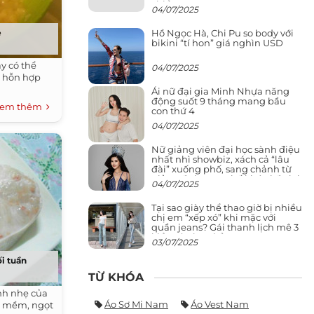
chiều cao
04/07/2025
Hồ Ngọc Hà, Chi Pu so body với
ẻ
bikini “tí hon” giá nghìn USD
ây có thể
04/07/2025
g hỗn hợp
Ái nữ đại gia Minh Nhựa năng
động suốt 9 tháng mang bầu
em thêm
con thứ 4
04/07/2025
Nữ giảng viên đại học sành điệu
nhất nhì showbiz, xách cả “lâu
đài” xuống phố, sang chảnh từ
giảng đường ra phố khó ai đọ lại
04/07/2025
Tại sao giày thể thao giờ bị nhiều
chị em “xếp xó” khi mặc với
quần jeans? Gái thanh lịch mê 3
kiểu này hơn hẳn
03/07/2025
i tuần
TỪ KHÓA
nh nhẹ của
Áo Sơ Mi Nam
Áo Vest Nam
ắc mềm, ngọt