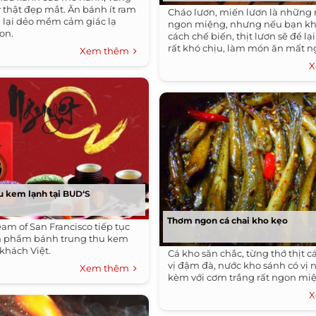
 thật đẹp mắt. Ăn bánh ít ram
Cháo lươn, miến lươn là những
 lại dẻo mềm cảm giác lạ
ngon miệng, nhưng nếu bạn kh
on.
cách chế biến, thịt lươn sẽ để lạ
rất khó chịu, làm món ăn mất n
Xem thêm
X
u kem lạnh tại BUD‘S
Thơm ngon cá chai kho kẹo
am of San Francisco tiếp tục
ản phẩm bánh trung thu kem
 khách Việt.
Cá kho săn chắc, từng thớ thịt c
vị đậm đà, nước kho sánh có vị 
Xem thêm
kèm với cơm trắng rất ngon mi
X