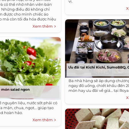
vị.
à có thể nhờ nhân viên bán
X
.. Những điều đó không chỉ
n được cho mình chiếc áo
 mà còn tối đa hóa được hiệu
c áo.
Xem thêm
Ưu đãi tại Kichi Kichi, SumoBBQ,
Ba nhà hàng sẽ áp dụng chương
ngay đồ uống, chiết khấu đến 
ó món salad ngon
món hay ưu đãi về giá... tại Royal
X
 nguyên liệu, nước sốt phải có
ữa mặn, chua, ngọt... giúp tạo
ad hoàn hảo.
Xem thêm