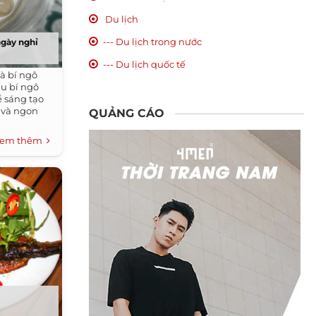
Du lịch
--- Du lịch trong nước
ngày nghỉ
--- Du lịch quốc tế
à bí ngô
u bí ngô
ể sáng tạo
 và ngon
QUẢNG CÁO
em thêm