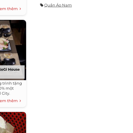
Quần Áo Nam
em thêm
 GoGi House
 trình tặng
20% một
 City.
em thêm