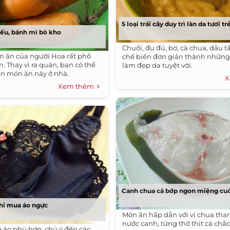
5 loại trái cây duy trì làn da tươi tr
iếu, bánh mì bò kho
Chuối, đu đủ, bơ, cà chua, dâu t
n ăn của người Hoa rất phổ
chế biến đơn giản thành nhữn
n. Thay vì ra quán, bạn có thể
làm đẹp da tuyệt vời.
iến món ăn này ở nhà.
X
Xem thêm
Canh chua cá bớp ngon miệng cuố
hi mua áo ngực
Món ăn hấp dẫn với vị chua tha
nước canh, từng thớ thịt cá ch
e áo phù hợp, chú ý đến các