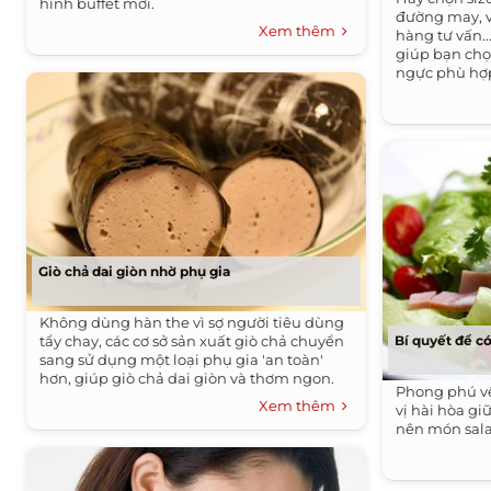
hình buffet mới.
đường may, v
Xem thêm
hàng tư vấn.
giúp bạn chọ
ngực phù hợp
suất của chiế
Giò chả dai giòn nhờ phụ gia
Không dùng hàn the vì sợ người tiêu dùng
tẩy chay, các cơ sở sản xuất giò chả chuyển
Bí quyết để c
sang sử dụng một loại phụ gia 'an toàn'
hơn, giúp giò chả dai giòn và thơm ngon.
Phong phú về
Xem thêm
vị hài hòa gi
nên món sal