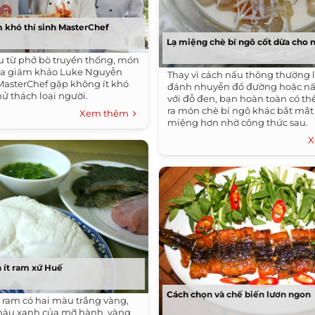
m khó thí sinh MasterChef
Lạ miệng chè bí ngô cốt dừa cho 
u từ phở bò truyền thống, món
của giám khảo Luke Nguyễn
Thay vì cách nấu thông thường l
 MasterChef gặp không ít khó
đánh nhuyễn đổ đường hoặc nấ
ử thách loại người.
với đỗ đen, bạn hoàn toàn có th
ra món chè bí ngô khác bắt mắt
Xem thêm
miệng hơn nhờ công thức sau.
X
 ít ram xứ Huế
Cách chọn và chế biến lươn ngon
t ram có hai màu trắng vàng,
màu xanh của mỡ hành, vàng