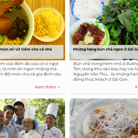
 món mì vịt tiềm cho cả nhà
Những hàng bún chả ngon ở Sài G
iềm vừa đậm đà vừa có vị ngọt
Bún chả trong hẻm nhỏ ở đườn
g, là món ăn ngon miệng mà
Tôn; trong khu sân bay hay vỉa 
àm đổi món cho cả gia đình vào
Nguyễn Văn Thủ... là những hàn
đông thực khách ở Sài Gòn.
Xem thêm
X