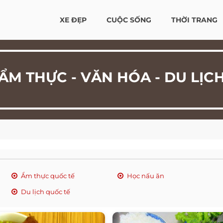
XE ĐẸP
CUỘC SỐNG
THỜI TRANG
ẨM THỰC - VĂN HÓA - DU LỊC
Ẩm thực quốc tế
Học nấu ăn
Du lịch quốc tế