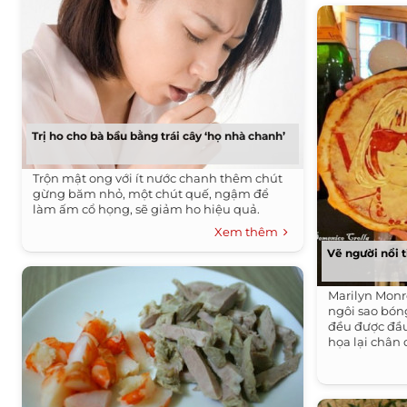
Trị ho cho bà bầu bằng trái cây ‘họ nhà chanh’
Trộn mật ong với ít nước chanh thêm chút
gừng băm nhỏ, một chút quế, ngậm để
làm ấm cổ họng, sẽ giảm ho hiệu quả.
Xem thêm
Vẽ người nổi 
Marilyn Monr
ngôi sao bóng
đều được đầ
họa lại chân 