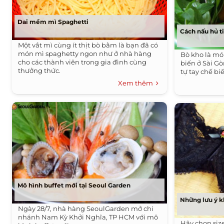
Dai mềm mì Spaghetti
Cách nấu hủ t
Một vắt mì cùng ít thịt bò bằm là bạn đã có
món mì spaghetty ngon như ở nhà hàng
Bò kho là mó
cho các thành viên trong gia đình cùng
biến ở Sài Gò
thưởng thức.
tự tay chế b
Xem thêm
Mô hình buffet mới tại Seoul Garden
Những lưu ý k
Ngày 28/7, nhà hàng SeoulGarden mở chi
nhánh Nam Kỳ Khởi Nghĩa, TP HCM với mô
Hãy chọn siz