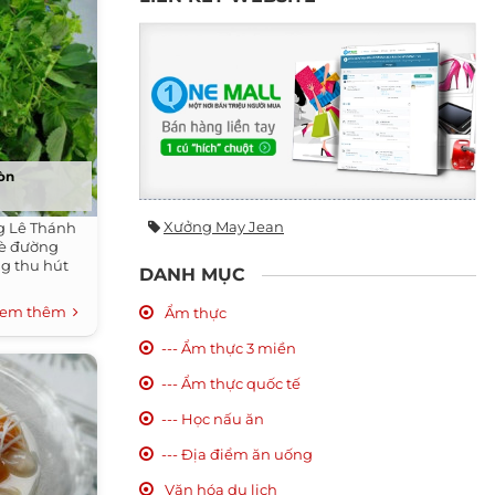
òn
Xưởng May Jean
g Lê Thánh
hè đường
g thu hút
DANH MỤC
em thêm
Ẩm thực
--- Ẩm thực 3 miền
--- Ẩm thực quốc tế
--- Học nấu ăn
--- Địa điểm ăn uống
Văn hóa du lịch