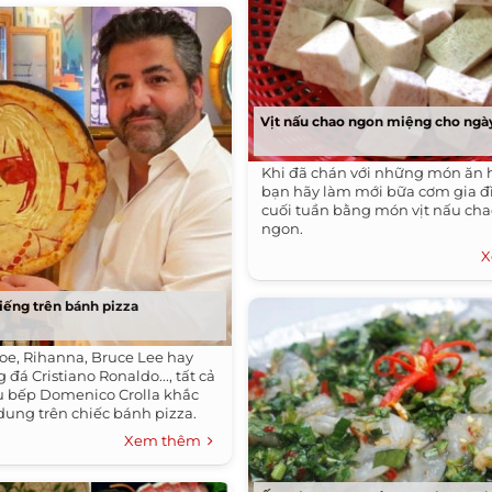
Vịt nấu chao ngon miệng cho ngày
Khi đã chán với những món ăn 
bạn hãy làm mới bữa cơm gia đ
cuối tuần bằng món vịt nấu ch
ngon.
X
tiếng trên bánh pizza
oe, Rihanna, Bruce Lee hay
 đá Cristiano Ronaldo..., tất cả
u bếp Domenico Crolla khắc
dung trên chiếc bánh pizza.
Xem thêm