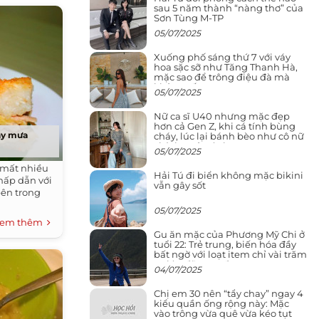
sau 5 năm thành “nàng thơ” của
Sơn Tùng M-TP
05/07/2025
Xuống phố sáng thứ 7 với váy
hoa sặc sỡ như Tăng Thanh Hà,
mặc sao để trông điệu đà mà
không sến
05/07/2025
Nữ ca sĩ U40 nhưng mặc đẹp
hơn cả Gen Z, khi cá tính bùng
ày mưa
cháy, lúc lại bánh bèo như cô nữ
chính ngôn tình
05/07/2025
 mất nhiều
Hải Tú đi biển không mặc bikini
hấp dẫn với
vẫn gây sốt
bên trong
05/07/2025
em thêm
Gu ăn mặc của Phương Mỹ Chi ở
tuổi 22: Trẻ trung, biến hóa đầy
bất ngờ với loạt item chỉ vài trăm
nghìn đã mua được
04/07/2025
Chị em 30 nên “tẩy chay” ngay 4
kiểu quần ống rộng này: Mặc
vào trông vừa quê vừa kéo tụt