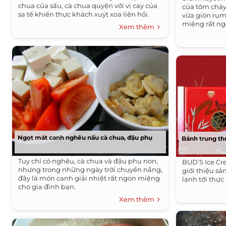
chua của sấu, cà chua quyện với vị cay của
của tôm cháy
sa tế khiến thực khách xuýt xoa liên hồi.
vừa giòn rụm
miệng rất ng
Xem thêm
Ngọt mát canh nghêu nấu cà chua, đậu phụ
Bánh trung th
Tuy chỉ có nghêu, cà chua và đậu phụ non,
BUD’S Ice Cre
nhưng trong những ngày trời chuyển nắng,
giới thiệu s
đây là món canh giải nhiệt rất ngon miệng
lạnh tới thực
cho gia đình bạn.
Xem thêm