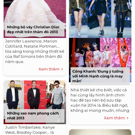
Những bộ váy Christian Dior
đẹp nhất trên thảm đỏ 2013
Jennifer Lawrence, Marion
Cotillard, Natalie Portman...
tỏa sáng trong những thiết kế
của Raf Simons trên thảm đỏ
năm qua.
Xem thêm
Công Khanh: ‘Đụng ý tưởng
với Minh Hạnh cũng là may
mắn’
Nhà thiết kế cho biết, việc cả
hai cùng lấy hình ảnh chim
hạc để tạo nên bộ sưu tập
xuân hè 2014 là điều bất ngờ,
không ai mong muốn, nhưng
Những sao nam phong cách
vẫn là một may mắn.
Xem thêm
nhất 2013
Justin Timberlake, Kanye
West, Bradley Cooper... là