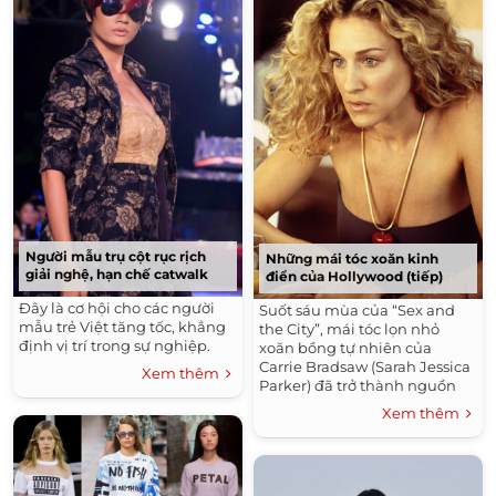
Người mẫu trụ cột rục rịch
Những mái tóc xoăn kinh
giải nghệ, hạn chế catwalk
điển của Hollywood (tiếp)
Đây là cơ hội cho các người
Suốt sáu mùa của “Sex and
mẫu trẻ Việt tăng tốc, khẳng
the City”, mái tóc lọn nhỏ
định vị trí trong sự nghiệp.
xoăn bồng tự nhiên của
Carrie Bradsaw (Sarah Jessica
Xem thêm
Parker) đã trở thành nguồn
cảm hứng cho những cô gái...
Xem thêm