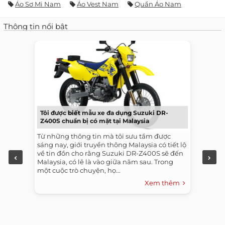
Áo Sơ Mi Nam
Áo Vest Nam
Quần Áo Nam
Thông tin nổi bật
Tôi được biết mẫu xe đa dụng Suzuki DR-
Z400S chuẩn bị có mặt tại Malaysia
Từ những thông tin mà tôi sưu tầm được
sáng nay, giới truyền thông Malaysia có tiết lộ
về tin đồn cho rằng Suzuki DR-Z400S sẽ đến
Malaysia, có lẽ là vào giữa năm sau. Trong
một cuộc trò chuyện, họ...
Xem thêm