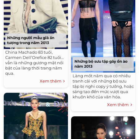
Những người mẫu già ấn
tượng trong năm 2013
China Machado 83 tuổi,
Carmen Dell’Orefice 82 tuổi...
Những bộ sưu tập gây ồn ào
vẫn là những gương mặt nổi
năm 2013
bật của làng thời trang năm
qua.
Làng mốt năm qua có nhiều
Xem thêm
tranh cãi với những bộ sưu
tập bị nghi copy ý tưởng, hoặc
sáng tạo đến mức vượt qua
khuôn khổ của văn hóa.
Xem thêm