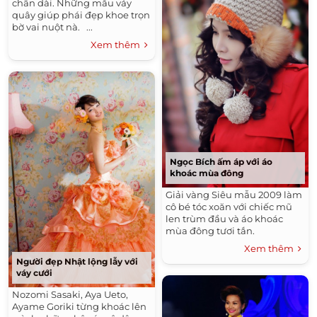
chân dài. Những mẫu váy
quây giúp phái đẹp khoe trọn
bờ vai nuột nà. ...
Xem thêm
Ngọc Bích ấm áp với áo
khoác mùa đông
Giải vàng Siêu mẫu 2009 làm
cô bé tóc xoăn với chiếc mũ
len trùm đầu và áo khoác
mùa đông tươi tắn.
Xem thêm
Người đẹp Nhật lộng lẫy với
váy cưới
Nozomi Sasaki, Aya Ueto,
Ayame Goriki từng khoác lên