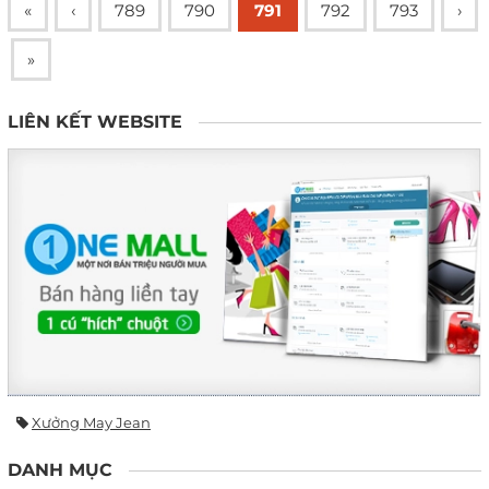
«
‹
789
790
791
792
793
›
»
LIÊN KẾT WEBSITE
Xưởng May Jean
DANH MỤC