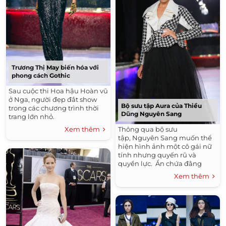
Trương Thị May biến hóa với
phong cách Gothic
Sau cuộc thi Hoa hậu Hoàn vũ
ở Nga, người đẹp đắt show
Bộ sưu tập Aura của Thiều
trong các chương trình thời
Dũng Nguyên Sang
trang lớn nhỏ.
Xem thêm
Thông qua bộ sưu
tập, Nguyên Sang muốn thể
hiện hình ảnh một cô gái nữ
tính nhưng quyến rũ và
quyền lực. Ẩn chứa đằng
sau...
Xem thêm