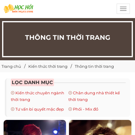
Toggl
navig
THÔNG TIN THỜI TRANG
Trang chủ
Kiến thức thời trang
Thông tin thời trang
LỌC DANH MỤC
Kiến thức chuyên ngành
Chân dung nhà thiết kế
thời trang
thời trang
Tư vấn bí quyết mặc đẹp
Phối - Mix đồ