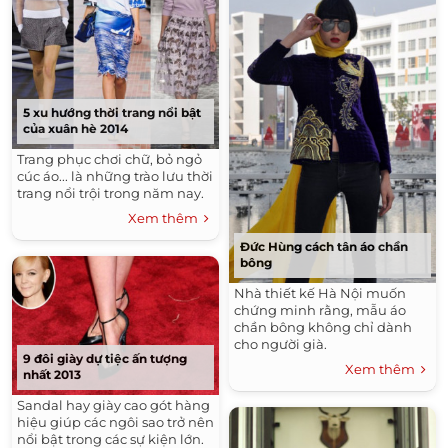
5 xu hướng thời trang nổi bật
của xuân hè 2014
Trang phục chơi chữ, bỏ ngỏ
cúc áo... là những trào lưu thời
trang nổi trội trong năm nay.
Xem thêm
Đức Hùng cách tân áo chần
bông
Nhà thiết kế Hà Nội muốn
chứng minh rằng, mẫu áo
chần bông không chỉ dành
cho người già.
9 đôi giày dự tiệc ấn tượng
Xem thêm
nhất 2013
Sandal hay giày cao gót hàng
hiệu giúp các ngôi sao trở nên
nổi bật trong các sự kiện lớn.