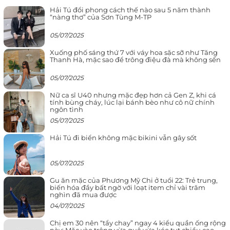
Hải Tú đổi phong cách thế nào sau 5 năm thành
“nàng thơ” của Sơn Tùng M-TP
05/07/2025
Xuống phố sáng thứ 7 với váy hoa sặc sỡ như Tăng
Thanh Hà, mặc sao để trông điệu đà mà không sến
05/07/2025
Nữ ca sĩ U40 nhưng mặc đẹp hơn cả Gen Z, khi cá
tính bùng cháy, lúc lại bánh bèo như cô nữ chính
ngôn tình
05/07/2025
Hải Tú đi biển không mặc bikini vẫn gây sốt
05/07/2025
Gu ăn mặc của Phương Mỹ Chi ở tuổi 22: Trẻ trung,
biến hóa đầy bất ngờ với loạt item chỉ vài trăm
nghìn đã mua được
04/07/2025
Chị em 30 nên “tẩy chay” ngay 4 kiểu quần ống rộng