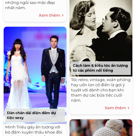
những ngôi sao mặc đẹp
nhất năm.
Xem thêm
Cách làm 6 kiểu tóc ấn tượng
từ các phim nổi tiếng
Tóc retro, vintage, xoăn phồng
hay uốn lọn cổ điển là gợi ý
tuyệt vời dành cho bạn khi
tham dự các bữa tiệc cuối
năm.
Xem thêm
Dàn chân dài diện đầm dự
tiệc sexy
Minh Triệu gây ấn tượng với
bộ đầm xuyên thấu khoe đôi