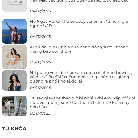
này: Mặc vào trông vừa quê vừa kéo tụt chiều cao
04/07/2025
Hồ Ngọc Hà, Chi Pu so body với bikini “tí hon” giá
nghìn USD
04/07/2025
Ái nữ đại gia Minh Nhựa năng động suốt 9 tháng
mang bầu con thứ 4
04/07/2025
Nữ giảng viên đại học sành điệu nhất nhì showbiz,
xách cả “lâu đài” xuống phố, sang chảnh từ giảng
đường ra phố khó ai đọ lại
04/07/2025
Tại sao giày thể thao giờ bị nhiều chị em “xếp xó” khi
mặc với quần jeans? Gái thanh lịch mê 3 kiểu này
hơn hẳn
03/07/2025
TỪ KHÓA