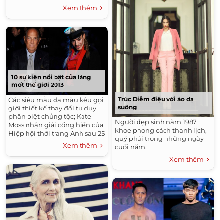
Xem thêm
10 sự kiện nổi bật của làng
mốt thế giới 2013
Trúc Diễm điệu với áo dạ
Các siêu mẫu da màu kêu gọi
suông
giới thiết kế thay đổi tư duy
phân biệt chủng tộc; Kate
Người đẹp sinh năm 1987
Moss nhận giải cống hiến của
khoe phong cách thanh lịch,
Hiệp hội thời trang Anh sau 25
quý phái trong những ngày
năm trong nghề...
Xem thêm
cuối năm.
Xem thêm