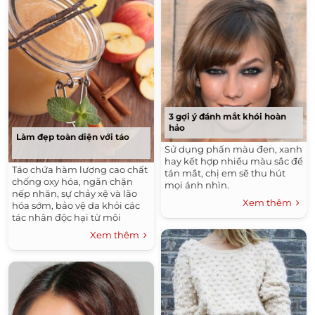
3 gợi ý đánh mắt khói hoàn
hảo
Làm đẹp toàn diện với táo
Sử dụng phấn màu đen, xanh
hay kết hợp nhiều màu sắc để
Táo chứa hàm lượng cao chất
tán mắt, chị em sẽ thu hút
chống oxy hóa, ngăn chặn
mọi ánh nhìn.
nếp nhăn, sự chảy xệ và lão
Xem thêm
hóa sớm, bảo vệ da khỏi các
tác nhân độc hại từ môi
trường.
Xem thêm