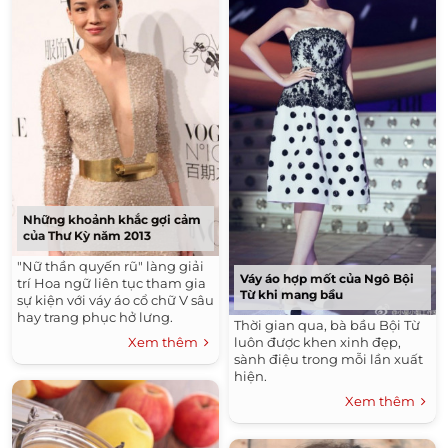
Những khoảnh khắc gợi cảm
của Thư Kỳ năm 2013
"Nữ thần quyến rũ" làng giải
Váy áo hợp mốt của Ngô Bội
trí Hoa ngữ liên tục tham gia
Từ khi mang bầu
sự kiện với váy áo cổ chữ V sâu
hay trang phục hở lưng.
Thời gian qua, bà bầu Bội Từ
luôn được khen xinh đẹp,
Xem thêm
sành điệu trong mỗi lần xuất
hiện.
Xem thêm