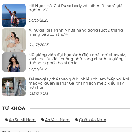
Hồ Ngọc Hà, Chi Pu so body với bikini “tí hon” giá
nghìn USD
04/07/2025
Ái nữ đại gia Minh Nhựa năng động suốt 9 tháng
mang bầu con thứ 4
04/07/2025
Nữ giảng viên đại học sành điệu nhất nhì showbiz,
xách cả “lâu đài” xuống phố, sang chảnh từ giảng
đường ra phố khó ai đọ lại
04/07/2025
Tại sao giày thể thao giờ bị nhiều chị em “xếp xó” khi
mặc với quần jeans? Gái thanh lịch mê 3 kiểu này
hơn hẳn
03/07/2025
TỪ KHÓA
Áo Sơ Mi Nam
Áo Vest Nam
Quần Áo Nam