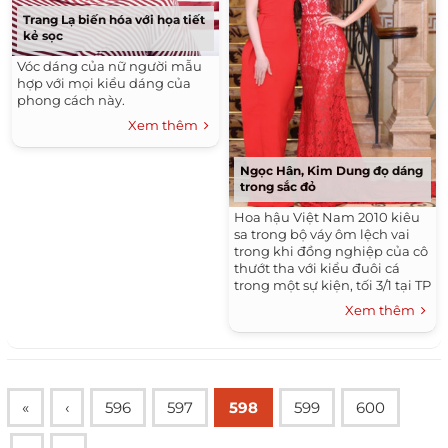
Trang Lạ biến hóa với họa tiết
kẻ sọc
Vóc dáng của nữ người mẫu
hợp với mọi kiểu dáng của
phong cách này.
Xem thêm
Ngọc Hân, Kim Dung đọ dáng
trong sắc đỏ
Hoa hậu Việt Nam 2010 kiêu
sa trong bộ váy ôm lệch vai
trong khi đồng nghiệp của cô
thướt tha với kiểu đuôi cá
trong một sự kiện, tối 3/1 tại TP
HCM.
Xem thêm
«
‹
596
597
598
599
600