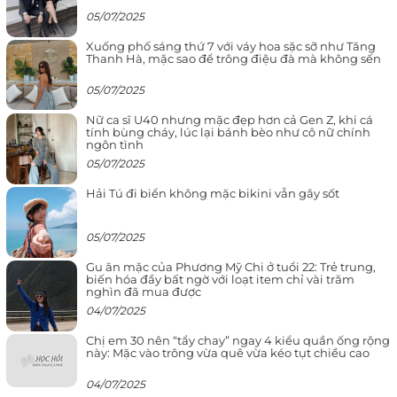
05/07/2025
Xuống phố sáng thứ 7 với váy hoa sặc sỡ như Tăng
Thanh Hà, mặc sao để trông điệu đà mà không sến
05/07/2025
Nữ ca sĩ U40 nhưng mặc đẹp hơn cả Gen Z, khi cá
tính bùng cháy, lúc lại bánh bèo như cô nữ chính
ngôn tình
05/07/2025
Hải Tú đi biển không mặc bikini vẫn gây sốt
05/07/2025
Gu ăn mặc của Phương Mỹ Chi ở tuổi 22: Trẻ trung,
biến hóa đầy bất ngờ với loạt item chỉ vài trăm
nghìn đã mua được
04/07/2025
Chị em 30 nên “tẩy chay” ngay 4 kiểu quần ống rộng
này: Mặc vào trông vừa quê vừa kéo tụt chiều cao
04/07/2025