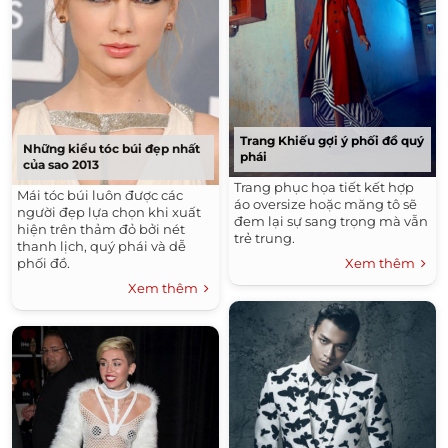
Trang Khiếu gợi ý phối đồ quý
Những kiểu tóc búi đẹp nhất
phái
của sao 2013
Trang phục họa tiết kết hợp
Mái tóc búi luôn được các
áo oversize hoặc măng tô sẽ
người đẹp lựa chọn khi xuất
đem lại sự sang trọng mà vẫn
hiện trên thảm đỏ bởi nét
trẻ trung.
thanh lịch, quý phái và dễ
phối đồ.
Xem thêm
Xem thêm