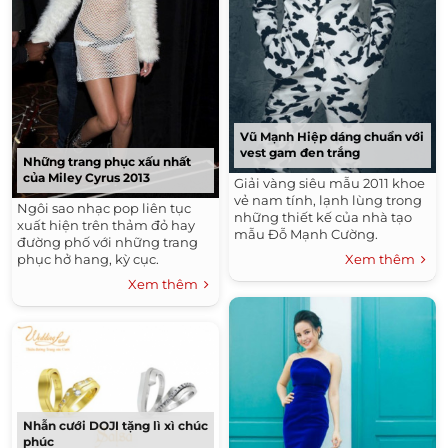
Vũ Mạnh Hiệp dáng chuẩn với
vest gam đen trắng
Những trang phục xấu nhất
của Miley Cyrus 2013
Giải vàng siêu mẫu 2011 khoe
vẻ nam tính, lạnh lùng trong
Ngôi sao nhạc pop liên tục
những thiết kế của nhà tạo
xuất hiện trên thảm đỏ hay
mẫu Đỗ Mạnh Cường.
đường phố với những trang
Xem thêm
phục hở hang, kỳ cục.
Xem thêm
Nhẫn cưới DOJI tặng lì xì chúc
phúc