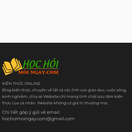
KIẾN THỨC ONLINE
Blog kiến thức, chuyên về tất cả các lĩnh vực giáo dục, cuộc sống,
kinh nghiệm, chia sẻ Website chỉ mang tính chất sưu tầm kiến
thức của cá nhân. Website không có giá trị thương mại.
Chi tiết góp ý gửi về email:
hochoimoingay.com@gmail.com