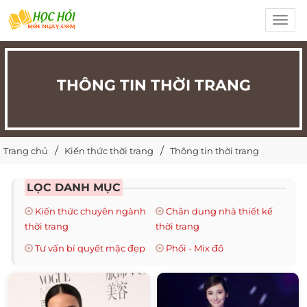
Toggl
navig
THÔNG TIN THỜI TRANG
Trang chủ
Kiến thức thời trang
Thông tin thời trang
LỌC DANH MỤC
Kiến thức chuyên ngành
Chân dung nhà thiết kế
thời trang
thời trang
Tư vấn bí quyết mặc đẹp
Phối - Mix đồ