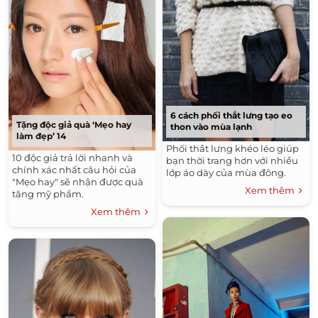
6 cách phối thắt lưng tạo eo
Tặng độc giả quà ‘Mẹo hay
thon vào mùa lạnh
làm đẹp’ 14
Phối thắt lưng khéo léo giúp
10 độc giả trả lời nhanh và
bạn thời trang hơn với nhiều
chính xác nhất câu hỏi của
lớp áo dày của mùa đông.
"Mẹo hay" sẽ nhận được quà
Xem thêm
tặng mỹ phẩm.
Xem thêm