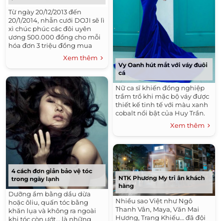
Từ ngày 20/12/2013 đến
20/1/2014, nhẫn cưới DOJI sẽ lì
xì chúc phúc các đôi uyên
ương 500.000 đồng cho mỗi
hóa đơn 3 triệu đồng mua
nhẫn cưới.
Xem thêm
Vy Oanh hút mắt với váy đuôi
cá
Nữ ca sĩ khiến đồng nghiệp
trầm trồ khi mặc bộ váy được
thiết kế tinh tế với màu xanh
cobalt nổi bật của Huy Trần.
Xem thêm
4 cách đơn giản bảo vệ tóc
NTK Phương My tri ân khách
trong ngày lạnh
hàng
Dưỡng ẩm bằng dầu dừa
Nhiều sao Việt như Ngô
hoặc ôliu, quấn tóc bằng
Thanh Vân, Maya, Văn Mai
khăn lụa và không ra ngoài
Hương, Trang Khiếu… đã đội
khi tóc còn ướt... là những