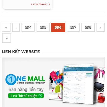
Xem thêm
«
‹
594
595
596
597
598
›
»
LIÊN KẾT WEBSITE