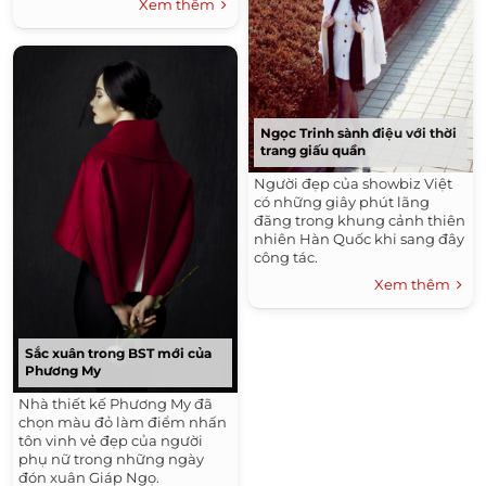
Xem thêm
Ngọc Trinh sành điệu với thời
trang giấu quần
Người đẹp của showbiz Việt
có những giây phút lãng
đãng trong khung cảnh thiên
nhiên Hàn Quốc khi sang đây
công tác.
Xem thêm
Sắc xuân trong BST mới của
Phương My
Nhà thiết kế Phương My đã
chọn màu đỏ làm điểm nhấn
tôn vinh vẻ đẹp của người
phụ nữ trong những ngày
đón xuân Giáp Ngọ.