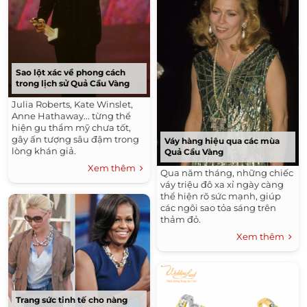
Sao lột xác về phong cách
trong lịch sử Quả Cầu Vàng
Julia Roberts, Kate Winslet,
Anne Hathaway... từng thể
hiện gu thẩm mỹ chưa tốt,
gây ấn tượng sâu đậm trong
Váy hàng hiệu qua các mùa
lòng khán giả.
Quả Cầu Vàng
Xem thêm
Qua năm tháng, những chiếc
váy triệu đô xa xỉ ngày càng
thể hiện rõ sức mạnh, giúp
các ngôi sao tỏa sáng trên
thảm đỏ.
Xem thêm
Trang sức tinh tế cho nàng