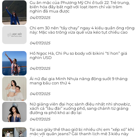
Gu ăn mặc của Phương Mỹ Chi ở tuổi 22: Trẻ trung,
biến hóa đầy bất ngờ với loạt item chỉ vài trăm
nghìn đã mua được
04/07/2025
Chị em 30 nên “tẩy chay” ngay 4 kiểu quần ống rộng
này: Mặc vào trông vừa quê vừa kéo tụt chiều cao
04/07/2025
Hồ Ngọc Hà, Chi Pu so body với bikini “tí hon” giá
nghìn USD
04/07/2025
Ái nữ đại gia Minh Nhựa năng động suốt 9 tháng
mang bầu con thứ 4
04/07/2025
Nữ giảng viên đại học sành điệu nhất nhì showbiz,
xách cả “lâu đài” xuống phố, sang chảnh từ giảng
đường ra phố khó ai đọ lại
04/07/2025
Tại sao giày thể thao giờ bị nhiều chị em “xếp xó” khi
mặc với quần jeans? Gái thanh lịch mê 3 kiểu này