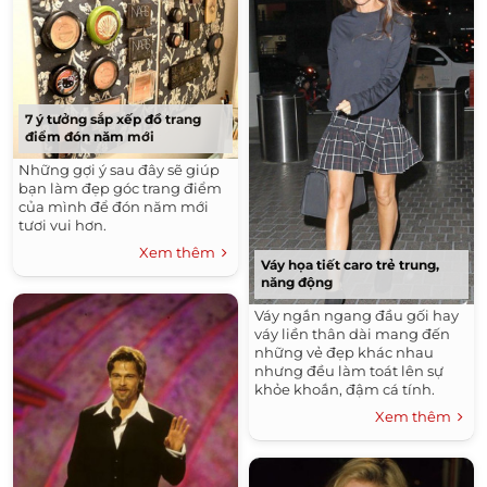
7 ý tưởng sắp xếp đồ trang
điểm đón năm mới
Những gợi ý sau đây sẽ giúp
bạn làm đẹp góc trang điểm
của mình để đón năm mới
tươi vui hơn.
Xem thêm
Váy họa tiết caro trẻ trung,
năng động
Váy ngắn ngang đầu gối hay
váy liền thân dài mang đến
những vẻ đẹp khác nhau
nhưng đều làm toát lên sự
khỏe khoắn, đậm cá tính.
Xem thêm