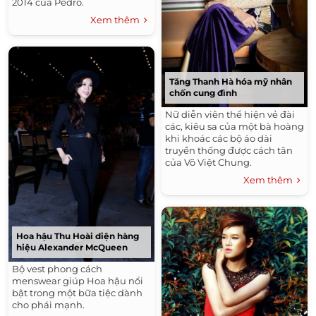
2014 của Pedro.
Xem thêm
Tăng Thanh Hà hóa mỹ nhân
chốn cung đình
Nữ diễn viên thể hiện vẻ đài
các, kiêu sa của một bà hoàng
khi khoác các bộ áo dài
truyền thống được cách tân
của Võ Việt Chung.
Xem thêm
Hoa hậu Thu Hoài diện hàng
hiệu Alexander McQueen
Bộ vest phong cách
menswear giúp Hoa hậu nổi
bật trong một bữa tiệc dành
cho phái mạnh.