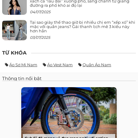
xách cả “lâu đài” xuống phố, sang chảnh từ giảng
đường ra phố khó ai đọ lại
04/07/2025
Tại sao giày thể thao giờ bị nhiều chị em “xếp xó” khi
mặc với quần jeans? Gái thanh lịch mê 3 kiểu này
hơn hẳn
03/07/2025
TỪ KHÓA
Áo Sơ Mi Nam
Áo Vest Nam
Quần Áo Nam
Thông tin nổi bật