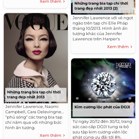
Xem thêm
Những trang bìa tạp chí thời
trang đẹp nhất 2013 (2)
Jennifer Lawrence với vẻ ngọt
ngào trên tạp chí Elle Pháp
tháng 10/2013. Hình ảnh ấn
tượng khác của Jennifer
Lawrence trên Harper's
Bazaar Anh tháng...
Xem thêm
Những trang bìa tạp chí thời
trang đẹp nhất 2013
Jennifer Lawrence, Naomi
Kim cương lộc phát của DOJI
Campbell, Cara Delevingne...
"phủ sóng" các trang bìa tạp
Từ ngày 20/12 đến 30/12, trang
chí năm qua với những bức
sức cao cấp DOJI tung ra bộ
hình ấn tượng.
sưu tập kim cương viên lộc
Xem thêm
phát cùng ưu đãi tới 8%.