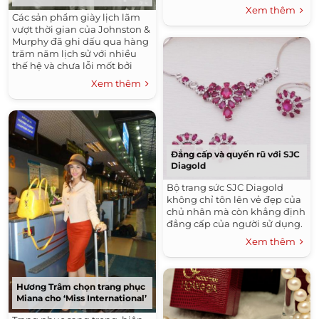
Xem thêm
Các sản phẩm giày lịch lãm
vượt thời gian của Johnston &
Murphy đã ghi dấu qua hàng
trăm năm lịch sử với nhiều
thế hệ và chưa lỗi mốt bởi
thiết kế ấn tượng, chất liệu
Xem thêm
thượng hạng.
Đẳng cấp và quyến rũ với SJC
Diagold
Bộ trang sức SJC Diagold
không chỉ tôn lên vẻ đẹp của
chủ nhân mà còn khẳng định
đẳng cấp của người sử dụng.
Xem thêm
Hương Trâm chọn trang phục
Miana cho ‘Miss International’