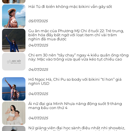
Hải Tú đi biển không mặc bikini vẫn gây sốt
05/07/2025
Gu ăn mặc của Phương Mỹ Chi ở tuổi 22: Trẻ trung,
biến hóa đầy bất ngờ với loạt item chỉ vài trăm
nghìn đã mua được
04/07/2025
Chị em 30 nên “tẩy chay” ngay 4 kiểu quần ống rộng
này: Mặc vào trông vừa quê vừa kéo tụt chiều cao
04/07/2025
Hồ Ngọc Hà, Chi Pu so body với bikini “tí hon” giá
nghìn USD
04/07/2025
Ái nữ đại gia Minh Nhựa năng động suốt 9 tháng
mang bầu con thứ 4
04/07/2025
Nữ giảng viên đại học sành điệu nhất nhì showbiz,