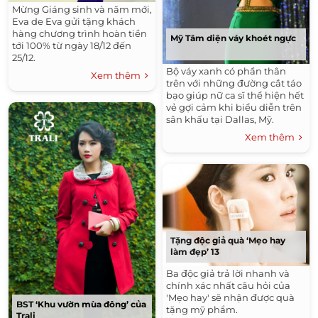
Mừng Giáng sinh và năm mới,
Eva de Eva gửi tặng khách
hàng chương trình hoàn tiền
Mỹ Tâm diện váy khoét ngực
tới 100% từ ngày 18/12 đến
25/12.
Bộ váy xanh có phần thân
Xem thêm
trên với những đường cắt táo
bạo giúp nữ ca sĩ thể hiện hết
vẻ gợi cảm khi biểu diễn trên
sân khấu tại Dallas, Mỹ.
Xem thêm
Tặng độc giả quà ‘Mẹo hay
làm đẹp’ 13
Ba độc giả trả lời nhanh và
chính xác nhất câu hỏi của
'Mẹo hay' sẽ nhận được quà
BST ‘Khu vườn mùa đông’ của
tặng mỹ phẩm.
Trali