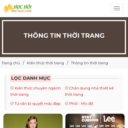
Toggl
navig
THÔNG TIN THỜI TRANG
Trang chủ
Kiến thức thời trang
Thông tin thời trang
LỌC DANH MỤC
Kiến thức chuyên ngành
Chân dung nhà thiết kế
thời trang
thời trang
Tư vấn bí quyết mặc đẹp
Phối - Mix đồ