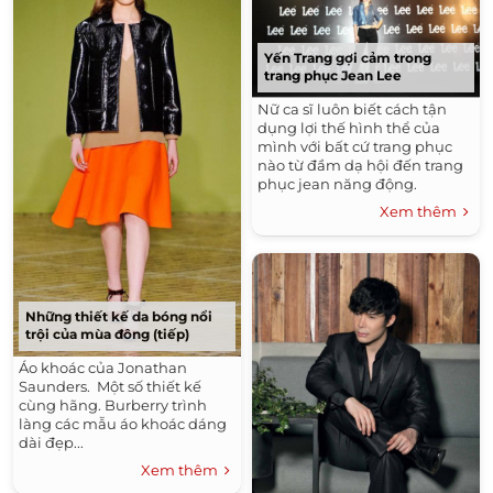
Yến Trang gợi cảm trong
trang phục Jean Lee
Nữ ca sĩ luôn biết cách tận
dụng lợi thế hình thể của
mình với bất cứ trang phục
nào từ đầm dạ hội đến trang
phục jean năng động.
Xem thêm
Những thiết kế da bóng nổi
trội của mùa đông (tiếp)
Áo khoác của Jonathan
Saunders. Một số thiết kế
cùng hãng. Burberry trình
làng các mẫu áo khoác dáng
dài đẹp...
Xem thêm