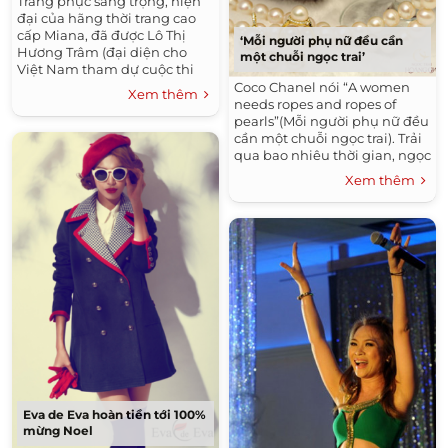
Trang phục sang trọng, hiện
đại của hãng thời trang cao
cấp Miana, đã được Lô Thị
‘Mỗi người phụ nữ đều cần
Hương Trâm (đại diện cho
một chuỗi ngọc trai’
Việt Nam tham dự cuộc thi
“Miss International”) chọn để
Coco Chanel nói “A women
Xem thêm
tham gia hoạt động thường
needs ropes and ropes of
ngày tại cuộc thi diễn ra từ
pearls”(Mỗi người phụ nữ đều
ngày 6 đến 17/12.
cần một chuỗi ngọc trai). Trải
qua bao nhiêu thời gian, ngọc
trai không mất đi giá trị vốn
Xem thêm
có, nó chỉ biến đổi trong
phong cách sử dụng qua
từng thời đại.
Eva de Eva hoàn tiền tới 100%
mừng Noel