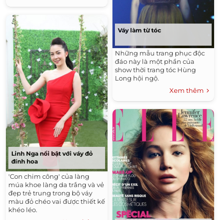
Váy làm từ tóc
Những mẫu trang phục độc
đáo này là một phần của
show thời trang tóc Hùng
Long hội ngộ.
Xem thêm
Linh Nga nổi bật với váy đỏ
đính hoa
'Con chim công' của làng
múa khoe làng da trắng và vẻ
đẹp trẻ trung trong bộ váy
màu đỏ chéo vai được thiết kế
khéo léo.