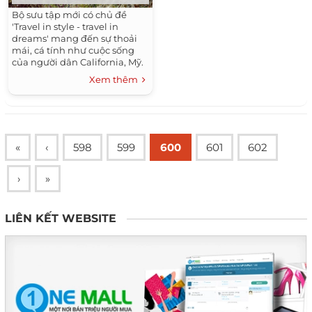
Bộ sưu tập mới có chủ đề
'Travel in style - travel in
dreams' mang đến sự thoải
mái, cá tính như cuộc sống
của người dân California, Mỹ.
Xem thêm
«
‹
598
599
600
601
602
›
»
LIÊN KẾT WEBSITE