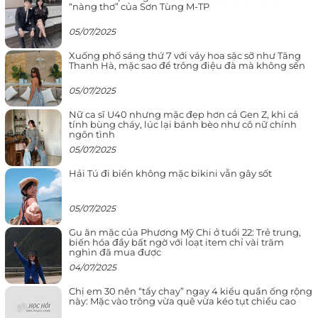
“nàng thơ” của Sơn Tùng M-TP
05/07/2025
Xuống phố sáng thứ 7 với váy hoa sặc sỡ như Tăng
Thanh Hà, mặc sao để trông điệu đà mà không sến
05/07/2025
Nữ ca sĩ U40 nhưng mặc đẹp hơn cả Gen Z, khi cá
tính bùng cháy, lúc lại bánh bèo như cô nữ chính
ngôn tình
05/07/2025
Hải Tú đi biển không mặc bikini vẫn gây sốt
05/07/2025
Gu ăn mặc của Phương Mỹ Chi ở tuổi 22: Trẻ trung,
biến hóa đầy bất ngờ với loạt item chỉ vài trăm
nghìn đã mua được
04/07/2025
Chị em 30 nên “tẩy chay” ngay 4 kiểu quần ống rộng
này: Mặc vào trông vừa quê vừa kéo tụt chiều cao