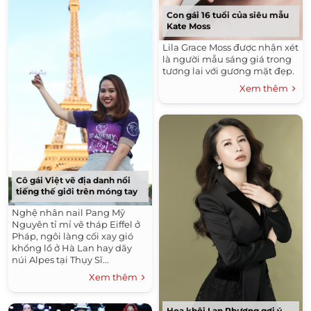
Con gái 16 tuổi của siêu mẫu
Kate Moss
Lila Grace Moss được nhận xét
là người mẫu sáng giá trong
tương lai với gương mặt đẹp.
Xem thêm
Cô gái Việt vẽ địa danh nổi
tiếng thế giới trên móng tay
Nghệ nhân nail Pang Mỹ
Nguyên tỉ mỉ vẽ tháp Eiffel ở
Pháp, ngôi làng cối xay gió
khổng lồ ở Hà Lan hay dãy
núi Alpes tại Thụy Sĩ...
Xem thêm
Hoa khôi Lan Phương gợi ý