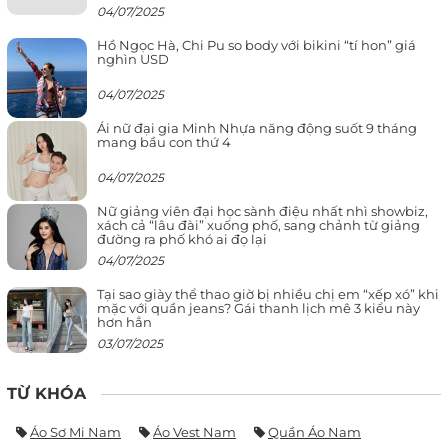
04/07/2025
Hồ Ngọc Hà, Chi Pu so body với bikini “tí hon” giá
nghìn USD
04/07/2025
Ái nữ đại gia Minh Nhựa năng động suốt 9 tháng
mang bầu con thứ 4
04/07/2025
Nữ giảng viên đại học sành điệu nhất nhì showbiz,
xách cả “lâu đài” xuống phố, sang chảnh từ giảng
đường ra phố khó ai đọ lại
04/07/2025
Tại sao giày thể thao giờ bị nhiều chị em “xếp xó” khi
mặc với quần jeans? Gái thanh lịch mê 3 kiểu này
hơn hẳn
03/07/2025
TỪ KHÓA
Áo Sơ Mi Nam
Áo Vest Nam
Quần Áo Nam