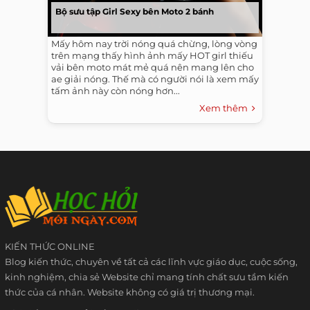
Bộ sưu tập Girl Sexy bên Moto 2 bánh
Mấy hôm nay trời nóng quá chừng, lòng vòng
trên mạng thấy hình ảnh mấy HOT girl thiếu
vải bên moto mát mẻ quá nên mang lên cho
ae giải nóng. Thế mà có người nói là xem mấy
tấm ảnh này còn nóng hơn...
Xem thêm
KIẾN THỨC ONLINE
Blog kiến thức, chuyên về tất cả các lĩnh vực giáo dục, cuộc sống,
kinh nghiệm, chia sẻ Website chỉ mang tính chất sưu tầm kiến
thức của cá nhân. Website không có giá trị thương mại.