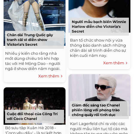
Người mẫu bạch biến Winnie
Harlow diễn cho Victoria‘s
Secret
Chân dài Trung Quốc gây
tranh cãi vì diễn show
Ban tổ chức show nội y vừa
Victoria‘s Secret
thông báo danh sách những
chân dài sẽ trình diễn cho sự
Nhiều ý kiến cho rằng nhà
kiện cuối năm nay.
mốt dùng chiêu trò khi hợp
Xem thêm
tác với Hề Mộng Dao - người
ngã ở show diễn năm ngoái.
Xem thêm
Giám đốc sáng tạo Chanel
phiền lòng với phong trào
Cuộc đối thoại của Công Trí
chống quấy rối tình dục
với Coco Chanel
Karl Lagerfeld chỉ ra việc các
Bộ sưu tập Xuân Hè 2018 -
người mẫu liên tục tố cáo mà
'Coco yêu dấu' - là sự kết hợp
không tập trung chuyên môn