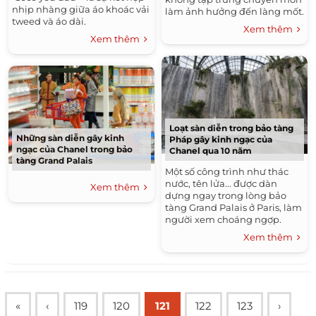
nhịp nhàng giữa áo khoác vải
làm ảnh hưởng đến làng mốt.
tweed và áo dài.
Xem thêm
Xem thêm
Loạt sàn diễn trong bảo tàng
Những sàn diễn gây kinh
Pháp gây kinh ngạc của
ngạc của Chanel trong bảo
Chanel qua 10 năm
tàng Grand Palais
Một số công trình như thác
nước, tên lửa... được dàn
Xem thêm
dựng ngay trong lòng bảo
tàng Grand Palais ở Paris, làm
người xem choáng ngợp.
Xem thêm
«
‹
119
120
121
122
123
›