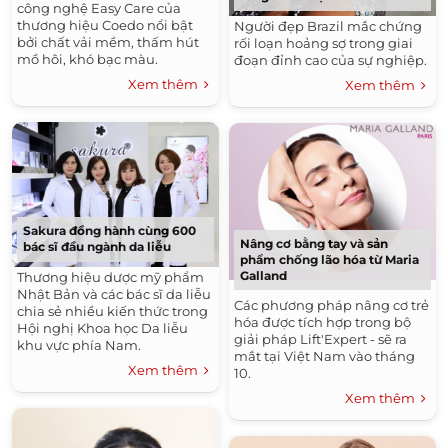
công nghệ Easy Care của
thương hiệu Coedo nổi bật
Người đẹp Brazil mắc chứng
bởi chất vải mềm, thấm hút
rối loạn hoảng sợ trong giai
mồ hôi, khó bạc màu.
đoạn đỉnh cao của sự nghiệp.
Xem thêm
Xem thêm
Sakura đồng hành cùng 600
Nâng cơ bằng tay và sản
bác sĩ đầu ngành da liễu
phẩm chống lão hóa từ Maria
Galland
Thương hiệu dược mỹ phẩm
Nhật Bản và các bác sĩ da liễu
Các phương pháp nâng cơ trẻ
chia sẻ nhiều kiến thức trong
hóa được tích hợp trong bộ
Hội nghị Khoa học Da liễu
giải pháp Lift'Expert - sẽ ra
khu vực phía Nam.
mắt tại Việt Nam vào tháng
Xem thêm
10.
Xem thêm