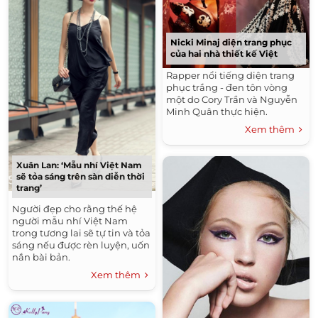
Nicki Minaj diện trang phục
của hai nhà thiết kế Việt
Rapper nổi tiếng diện trang
phục trắng - đen tôn vòng
một do Cory Trần và Nguyễn
Minh Quân thực hiện.
Xem thêm
Xuân Lan: ‘Mẫu nhí Việt Nam
sẽ tỏa sáng trên sàn diễn thời
trang’
Người đẹp cho rằng thế hệ
người mẫu nhí Việt Nam
trong tương lai sẽ tự tin và tỏa
sáng nếu được rèn luyện, uốn
nắn bài bản.
Xem thêm