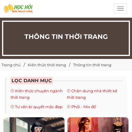
Toggl
navig
THÔNG TIN THỜI TRANG
Trang chủ
Kiến thức thời trang
Thông tin thời trang
LỌC DANH MỤC
Kiến thức chuyên ngành
Chân dung nhà thiết kế
thời trang
thời trang
Tư vấn bí quyết mặc đẹp
Phối - Mix đồ