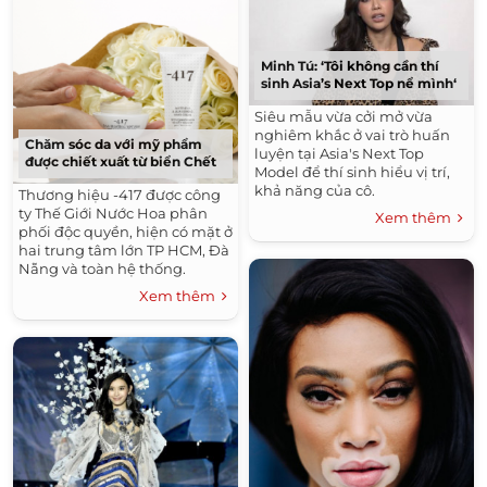
Minh Tú: ‘Tôi không cần thí
sinh Asia’s Next Top nể mình‘
Siêu mẫu vừa cởi mở vừa
nghiêm khắc ở vai trò huấn
Chăm sóc da với mỹ phẩm
luyện tại Asia's Next Top
được chiết xuất từ biển Chết
Model để thí sinh hiểu vị trí,
khả năng của cô.
Thương hiệu -417 được công
ty Thế Giới Nước Hoa phân
Xem thêm
phối độc quyền, hiện có mặt ở
hai trung tâm lớn TP HCM, Đà
Nẵng và toàn hệ thống.
Xem thêm