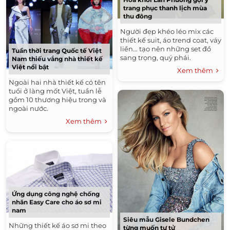
trang phục thanh lịch mùa
thu đông
Người đẹp khéo léo mix các
thiết kế suit, áo trend coat, váy
liền... tạo nên những set đồ
Tuần thời trang Quốc tế Việt
sang trọng, quý phái.
Nam thiếu vắng nhà thiết kế
Việt nổi bật
Xem thêm
Ngoài hai nhà thiết kế có tên
tuổi ở làng mốt Việt, tuần lễ
gồm 10 thương hiệu trong và
ngoài nước.
Xem thêm
Ứng dụng công nghệ chống
nhăn Easy Care cho áo sơ mi
nam
Siêu mẫu Gisele Bundchen
Những thiết kế áo sơ mi theo
từng muốn tự tử