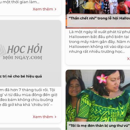
 một thời gian làm...
Xem thêm
“Thần chết nhí” trong lễ hội Hall
Là một ngày lễ xuất phát từ ph
Halloween bắt đầu phổ biển tại
trong mấy năm gần đây. Năm na
Halloween không rơi vào dịp cu
nhưng rất nhiều trường học...
X
c trị nẻ cho bé hiệu quả
 đã hơn 7 tháng tuổi rồi. Tội
g’ vì từ đầu mùa đông đến giờ
ẻ đeo bám không chịu buông
 đã giở kha khá ‘chiêu trò’ –
Xem thêm
“Tôi là mẹ đơn thân bị ung thư vú”