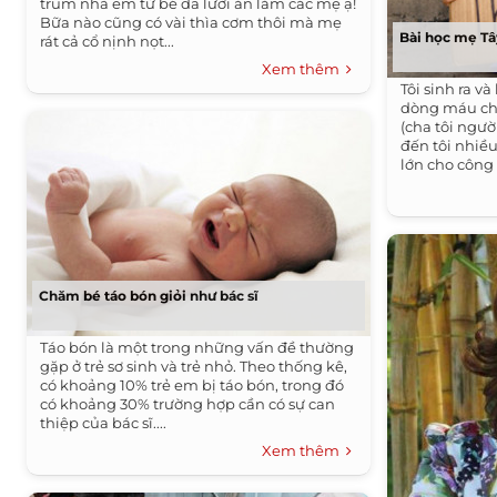
trum nhà em từ bé đã lười ăn lắm các mẹ ạ!
Bữa nào cũng có vài thìa cơm thôi mà mẹ
Bài học mẹ Tâ
rát cả cổ nịnh nọt...
Xem thêm
Tôi sinh ra v
dòng máu chả
(cha tôi ngườ
đến tôi nhiề
lớn cho công v
Chăm bé táo bón giỏi như bác sĩ
Táo bón là một trong những vấn đề thường
gặp ở trẻ sơ sinh và trẻ nhỏ. Theo thống kê,
có khoảng 10% trẻ em bị táo bón, trong đó
có khoảng 30% trường hợp cần có sự can
thiệp của bác sĩ....
Xem thêm