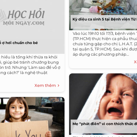
Kỳ diệu ca sinh 5 tại Bệnh viện Từ
Vào lúc 19h10 tối 17/3, bệnh viện
(TP.HCM) thực hiện ca phẫu thuậ
ỗ ợ hơi chuẩn cho bé
chưa từng gặp cho chị L.H.A.T. (
tại quận 5, TP.HCM). Sau khi đượ
áp dụng các phương pháp...
 hiểu là tống khí thừa ra khỏi
X
é, giúp bé tránh chướng bụng
ôn trớ. Nhưng 'Làm sao để vỗ ợ
úng cách?’ là nghệ thuật
Xem thêm
Mẹ “phát điên” vì con thích thức