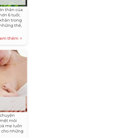
đơn thân của
hơn 6 tuổi;
 khăn trong
 những thế,
em thêm
 chuyện
ó mệt mỏi
 bà mẹ luôn
g cho những