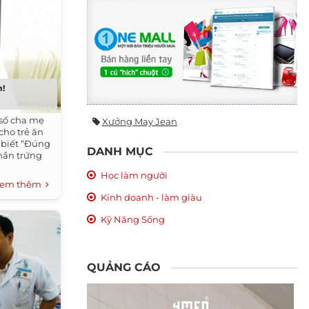
m!
số cha mẹ
Xưởng May Jean
cho trẻ ăn
 biết “Đúng
DANH MỤC
phần trứng
Học làm người
em thêm
Kinh doanh - làm giàu
Kỹ Năng Sống
QUẢNG CÁO