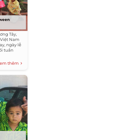
oween
ương Tây,
 Việt Nam
y, ngày lễ
ối tuần
em thêm