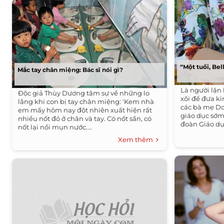
“Một tuổi, Bell
Mắc tay chân miệng: Bác sĩ nói gì?
Là người lặn 
Độc giả Thùy Dương tâm sự về những lo
xôi để đưa k
lắng khi con bị tay chân miệng: 'Kem nhà
các bà mẹ Do
em mấy hôm nay đột nhiên xuất hiện rất
giáo dục sớm 
nhiều nốt đỏ ở chân và tay. Có nốt sần, có
đoàn Giáo dục
nốt lại nổi mụn nước....
Xem thêm