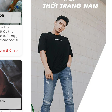
 Dũ
 Từ Dũ
t đa thai
28 tuổi, ngụ
c các bác sĩ
em thêm
 đêm