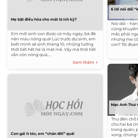
6 lời nói dối 
Mẹ bật điều hòa cho mát là ích kỷ?
Nói dối – hà
cũng khuyên 
Em mới sinh con được có mấy ngày, bà đẻ
mắc phải nga
nên máu nóng quá! Lúc trước dự sinh, em
nhưng mẹ có 
biết mình sẽ sinh tháng 10, những tưởng
con? Tôi đoán 
thời tiết hết hè là mát mẻ. Vậy mà thời tiết
vẫn còn nóng quá,...
Xem thêm
Mạc Anh Thư: G
Thư đến chỗ 
cho hai bà c
trong quán, 
Con gái ít tóc, em “chán đời” quá!
xong, chúng 