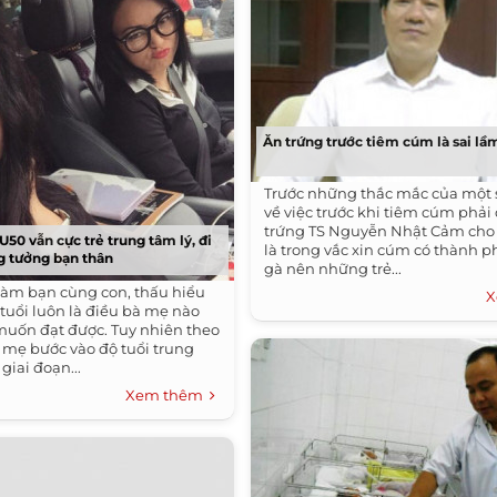
Ăn trứng trước tiêm cúm là sai lầ
Trước những thắc mắc của một 
về việc trước khi tiêm cúm phải 
trứng TS Nguyễn Nhật Cảm cho
50 vẫn cực trẻ trung tâm lý, đi
là trong vắc xin cúm có thành 
ng tưởng bạn thân
gà nên những trẻ...
làm bạn cùng con, thấu hiểu
X
 tuổi luôn là điều bà mẹ nào
uốn đạt được. Tuy nhiên theo
i mẹ bước vào độ tuổi trung
giai đoạn...
Xem thêm