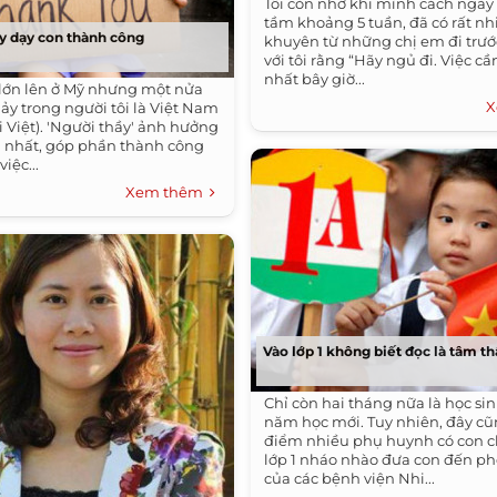
Tôi còn nhớ khi mình cách ngày
tầm khoảng 5 tuần, đã có rất nhi
y dạy con thành công
khuyên từ những chị em đi trư
với tôi rằng “Hãy ngủ đi. Việc c
nhất bây giờ...
à lớn lên ở Mỹ nhưng một nửa
X
y trong người tôi là Việt Nam
i Việt). 'Người thầy' ảnh hưởng
u nhất, góp phần thành công
iệc...
Xem thêm
Vào lớp 1 không biết đọc là tâm t
Chỉ còn hai tháng nữa là học si
năm học mới. Tuy nhiên, đây cũn
điểm nhiều phụ huynh có con c
lớp 1 nháo nhào đưa con đến 
của các bệnh viện Nhi...