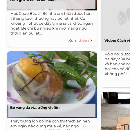
Hỏi: Chào Bác sĩ! Bé nhà em hiện được hơn
1 tháng tuổi, thường hay bú lắt nhắt. Cứ
khoảng 1 phút bé đẩy ti mẹ ra và khóc ngằn
ngặt. Bé chỉ bú nhiều khi mơ màng ngủ,
thời gian bú lắt...
Xem thêm
Video: Cách v
Vỗ ợ hơi được
dạ dày của b
và hạn chế n
hơi cho bé đ
không phải...
Bé vàng da vì... trứng vịt lộn
Thấy trứng lộn bổ mà con thì thích ăn nên
em ngày nào cũng mua về, nào ngờ... Xì