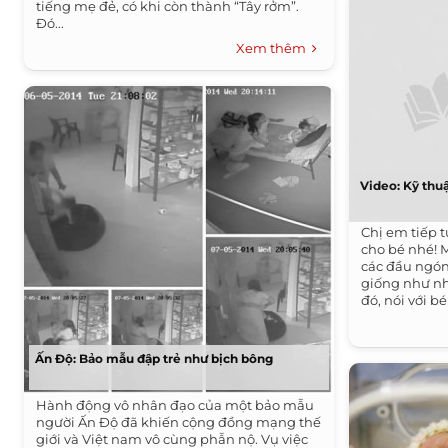
tiếng mẹ đẻ, có khi còn thành “Tây rởm”.
Đó...
Xem thêm
Video: Kỹ thu
Chị em tiếp 
cho bé nhé! 
các đầu ngón
giống như nh
đó, nói với bé
Ấn Độ: Bảo mẫu đập trẻ như bịch bông
Hành động vô nhân đạo của một bảo mẫu
người Ấn Độ đã khiến cộng đồng mạng thế
giới và Việt nam vô cùng phẫn nộ. Vụ việc