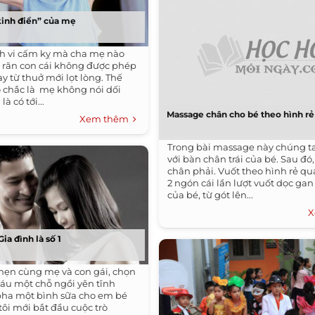
“kinh điển” của mẹ
nh vi cấm kỵ mà cha mẹ nào
răn con cái không được phép
y từ thuở mới lọt lòng. Thế
chắc là mẹ không nói dối
là có tới...
Massage chân cho bé theo hình rẻ
Xem thêm
Trong bài massage này chúng t
với bàn chân trái của bé. Sau đó,
chân phải. Vuốt theo hình rẻ q
2 ngón cái lần lượt vuốt dọc ga
của bé, từ gót lên...
X
ia đình là số 1
hẹn cùng mẹ và con gái, chọn
háu một chỗ ngồi yên tĩnh
pha một bình sữa cho em bé
tôi mới bắt đầu cuộc trò