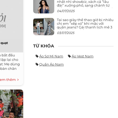
nhất nhì showbiz, xách cả “lâu
đài” xuống phố, sang chảnh từ
giảng đường ra phố khó ai đọ lại
04/07/2025
Tại sao giày thể thao giờ bị nhiều
chị em “xếp xó” khi mặc với
quần jeans? Gái thanh lịch mê 3
kiểu này hơn hẳn
03/07/2025
 quạt
TỪ KHÓA
a bắt đầu
Áo Sơ Mi Nam
Áo Vest Nam
 lặp lại cho
uạt: Mẹ dùng
Quần Áo Nam
n bàn chân
em thêm