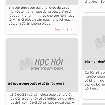
chuyện… - Sau
Em vốn thích con gái phải điệu đà và có
mái tóc tơ mềm mượt đáng yêu. Chính vì
rất quan trọng hình thức cho con nên ngay
từ khi mới biết tin cấn bầu, nghe lời mách
bảo, em đã ăn không biết...
Xem thêm
Sữa mẹ - thuố
Cu Tũn nhà em
nghiệp ‘chàn
cứ bị ‘em’ n
Bé học trường Quốc tế dễ là ‘Tây rởm’?
tha, dù bố mẹ
bôi kem...
“...Trẻ dưới 5 tuổi còn chưa thạo tiếng Việt,
nếu đến trường tây sẽ có nhiều lo ngại như
học sinh có thể nói tiếng nước ngoài thay vì