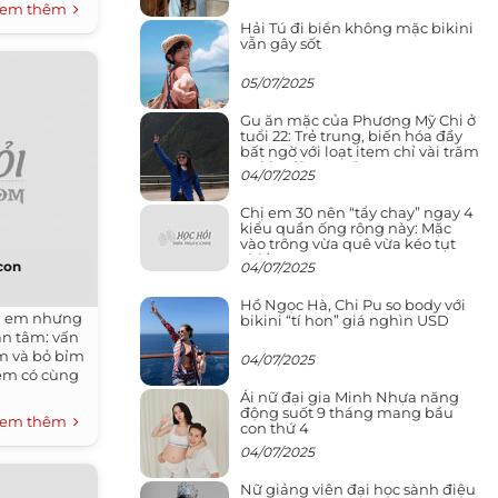
em thêm
Hải Tú đi biển không mặc bikini
vẫn gây sốt
05/07/2025
Gu ăn mặc của Phương Mỹ Chi ở
tuổi 22: Trẻ trung, biến hóa đầy
bất ngờ với loạt item chỉ vài trăm
nghìn đã mua được
04/07/2025
Chị em 30 nên “tẩy chay” ngay 4
kiểu quần ống rộng này: Mặc
vào trông vừa quê vừa kéo tụt
chiều cao
 con
04/07/2025
Hồ Ngọc Hà, Chi Pu so body với
a em nhưng
bikini “tí hon” giá nghìn USD
an tâm: vấn
m và bỏ bỉm
04/07/2025
 em có cùng
Ái nữ đại gia Minh Nhựa năng
động suốt 9 tháng mang bầu
em thêm
con thứ 4
04/07/2025
Nữ giảng viên đại học sành điệu