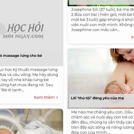
Josephine Sili (37 tuổi), bà mẹ 
2 đứa con trai ( hiện giờ, một bé 
một bé 3 tuổi) gặp không ít khó
việc nuôi con một mình. Không
Josephine con mắc căn...
X
ật massage lưng cho bé
tục học kỹ thuật massage lưng
Mưa và cầu vồng: Mẹ hãy dùng
 tay vỗ nhẹ khắp lưng bé
ững hạt mưa đang rơi. Sau
 ‘Bé ơi tạnh...
Xem thêm
Lời ‘thú tội’ đáng yêu của mẹ
Mẹ nào mẹ chẳng yêu con. Dẫu
chăm sóc và nuôi dạy con trẻ c
đến đâu, chúng ta vẫn thấy các
tràn đầy sức sống và năng lượn
đứa con của mình....