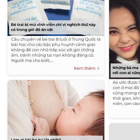
Bé trai bị mù vĩnh viễn chỉ vì nghịch thứ này
có trong gói đồ ăn vặt
Câu chuyện về bé trai 8 tuổi ở Trung Quốc là
bài học cho các bậc phụ huynh cảnh giác
không để con nhỏ tiếp xúc với gói chống
ẩm, tránh những tai nạn không đáng có.
Người mẹ cho biết,...
Những bà mẹ U
Xem thêm
với con ai cũ
Ao ước được 
con ở mọi độ
cũng mong m
thời gian, kh
niên, con vào 
Làm gì khi bé bú lắt nhắt?