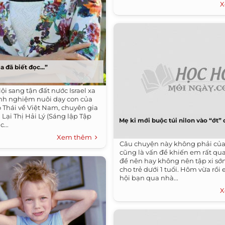
X
a đã biết đọc...”
lội sang tận đất nước Israel xa
inh nghiệm nuôi dạy con của
 Thái về Việt Nam, chuyên gia
Lại Thị Hải Lý (Sáng lập Tập
Mẹ ki mới buộc túi nilon vào “ớt”
...
Xem thêm
Câu chuyện này không phải củ
cũng là vấn đề khiến em rất qu
đề nên hay không nên tập xi sớ
cho trẻ dưới 1 tuổi. Hôm vừa rồi
hội bạn qua nhà...
X