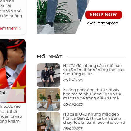
 dự sinh
ều lời
ớc nhắn nhủ
ần tận hưởng
em thêm
MỚI NHẤT
Hải Tú đổi phong cách thế nào
sau 5 năm thành “nàng thơ” của
Sơn Tùng M-TP
05/07/2025
Xuống phố sáng thứ 7 với váy
hần?
hoa sặc sỡ như Tăng Thanh Hà,
mặc sao để trông điệu đà mà
không sến
05/07/2025
nh bước vào
g là thời
Nữ ca sĩ U40 nhưng mặc đẹp
huẩn bị vào
hơn cả Gen Z, khi cá tính bùng
phòng khám
cháy, lúc lại bánh bèo như cô nữ
chính ngôn tình
05/07/2025