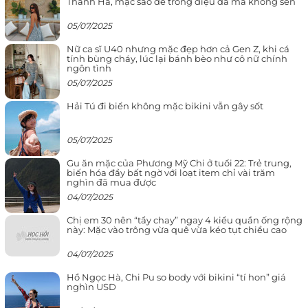
Thanh Hà, mặc sao để trông điệu đà mà không sến
05/07/2025
Nữ ca sĩ U40 nhưng mặc đẹp hơn cả Gen Z, khi cá
tính bùng cháy, lúc lại bánh bèo như cô nữ chính
ngôn tình
05/07/2025
Hải Tú đi biển không mặc bikini vẫn gây sốt
05/07/2025
Gu ăn mặc của Phương Mỹ Chi ở tuổi 22: Trẻ trung,
biến hóa đầy bất ngờ với loạt item chỉ vài trăm
nghìn đã mua được
04/07/2025
Chị em 30 nên “tẩy chay” ngay 4 kiểu quần ống rộng
này: Mặc vào trông vừa quê vừa kéo tụt chiều cao
04/07/2025
Hồ Ngọc Hà, Chi Pu so body với bikini “tí hon” giá
nghìn USD