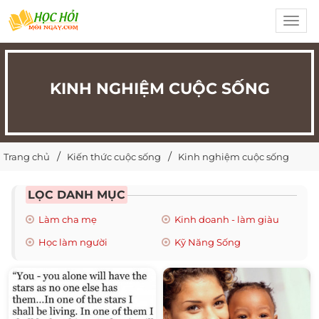
Toggl
navig
KINH NGHIỆM CUỘC SỐNG
Trang chủ
Kiến thức cuộc sống
Kinh nghiệm cuộc sống
LỌC DANH MỤC
Làm cha mẹ
Kinh doanh - làm giàu
Học làm người
Kỹ Năng Sống