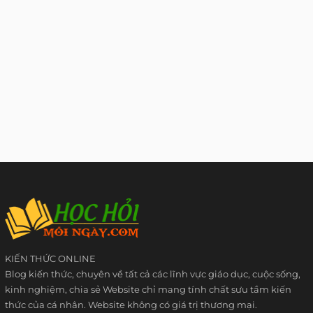
KIẾN THỨC ONLINE
Blog kiến thức, chuyên về tất cả các lĩnh vực giáo dục, cuộc sống,
kinh nghiệm, chia sẻ Website chỉ mang tính chất sưu tầm kiến
thức của cá nhân. Website không có giá trị thương mại.