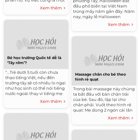
phẫn nộ. Vụ việc cũng là một
phương Tây, Halloween bắt
tiếng chuông cảnh tỉnh cho
đầu phổ biển tại Việt Nam
Xem thêm
những bậc cha...
trong mấy năm gần đây. Năm
nay, ngày lễ Halloween
không rơi vào dịp cuối tuần
Xem thêm
nhưng rất nhiều trường học...
Bé học trường Quốc tế dễ là
‘Tây rởm’?
“...Trẻ dưới 5 tuổi còn chưa
Massage chân cho bé theo
thạo tiếng Việt, nếu đến
hình rẻ quạt
trường tây sẽ có nhiều lo ngại
như học sinh có thể nói tiếng
Trong bài massage này chúng
nước ngoài thay vì tiếng mẹ
ta bắt đầu với bàn chân trái
đẻ, có khi còn thành “Tây
của bé. Sau đó, lặp lại cho
Xem thêm
rởm”. Đó...
chân phải. Vuốt theo hình rẻ
quạt: Mẹ dùng 2 ngón cái lần
lượt vuốt dọc gan bàn chân
Xem thêm
của bé, từ gót lên...