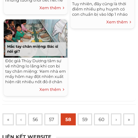
những tưởng thời tiết hết hè
Tuy nhiên, đây cũng là thời
là mát mẻ. Vậy mà thời tiết
Xem thêm
điểm nhiều phụ huynh có
vẫn còn nóng quá,...
con chuẩn bị vào lớp 1 nháo
nhào đưa con đến phòng
Xem thêm
khám của các bệnh viện Nhi...
Mắc tay chân miệng: Bác sĩ
nói gì?
Độc giả Thùy Dương tâm sự
về những lo lắng khi con bị
tay chân miệng: 'Kem nhà em
mấy hôm nay đột nhiên xuất
hiện rất nhiều nốt đỏ ở chân
và tay. Có nốt sần, có nốt lại
Xem thêm
nổi mụn nước....
«
‹
56
57
58
59
60
›
»
LIÊN KẾT WEBSITE