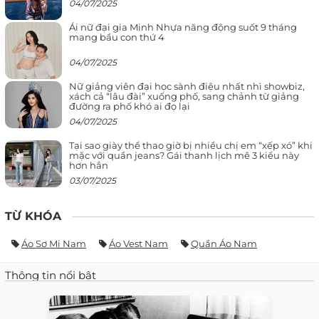
04/07/2025
Ái nữ đại gia Minh Nhựa năng động suốt 9 tháng
mang bầu con thứ 4
04/07/2025
Nữ giảng viên đại học sành điệu nhất nhì showbiz,
xách cả “lâu đài” xuống phố, sang chảnh từ giảng
đường ra phố khó ai đọ lại
04/07/2025
Tại sao giày thể thao giờ bị nhiều chị em “xếp xó” khi
mặc với quần jeans? Gái thanh lịch mê 3 kiểu này
hơn hẳn
03/07/2025
TỪ KHÓA
Áo Sơ Mi Nam
Áo Vest Nam
Quần Áo Nam
Thông tin nổi bật