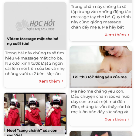
Trong phần này chúng ta sẽ
tập trung vào những động tác
massage tay cho bé. Quy trình
này cũng giống massage
chân đấy mẹ ạ. Mẹ hãy bắt
đầu bằng việc hỏi bé có
Xem thêm
muốn massage hay không,
Video: Massage mặt cho bé
sau đó,...
nụ cười tươi
Trong bài này chúng ta sẽ tìm
hiểu về massage mặt cho bé.
Nụ cười xinh tươi: Đặt 2 ngón
cái lên môi trên của bé và nhẹ
nhàng vuốt ra 2 bên. Mẹ cần
Lời ‘thú tội’ đáng yêu của mẹ
phân bố lực cho đồng đều
Xem thêm
nếu không bé...
Mẹ nào mẹ chẳng yêu con.
Dẫu chuyện chăm sóc và nuôi
dạy con trẻ có mệt mỏi đến
đâu, chúng ta vẫn thấy các bà
mẹ luôn tràn đầy sức sống và
năng lượng cho những đứa
Xem thêm
con của mình....
Noel “sang chảnh” của con
sao Việt