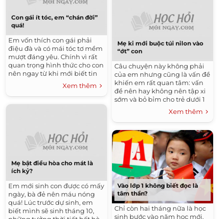
Con gái ít tóc, em “chán đời”
quá!
Em vốn thích con gái phải
Mẹ ki mới buộc túi nilon vào
điệu đà và có mái tóc tơ mềm
“ớt” con
mượt đáng yêu. Chính vì rất
quan trọng hình thức cho con
Câu chuyện này không phải
nên ngay từ khi mới biết tin
của em nhưng cũng là vấn đề
cấn bầu, nghe lời mách
khiến em rất quan tâm: vấn
Xem thêm
bảo, em đã ăn không biết...
đề nên hay không nên tập xi
sớm và bỏ bỉm cho trẻ dưới 1
tuổi. Hôm vừa rồi em có cùng
Xem thêm
hội bạn qua nhà...
Mẹ bật điều hòa cho mát là
ích kỷ?
Vào lớp 1 không biết đọc là
Em mới sinh con được có mấy
tâm thần?
ngày, bà đẻ nên máu nóng
quá! Lúc trước dự sinh, em
Chỉ còn hai tháng nữa là học
biết mình sẽ sinh tháng 10,
sinh bước vào năm học mới.