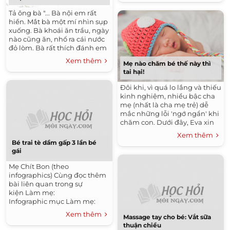
Tả ông bà "... Bà nội em rất
hiền. Mắt bà một mí nhìn sụp
xuống. Bà khoái ăn trầu, ngày
nào cũng ăn, nhổ ra cái nước
đỏ lòm. Bà rất thích đánh em
vì em hay trốn ngủ trưa. Cái
Xem thêm
Mẹ nào chăm bé thế này thì
roi bà giấu...
tai hại!
Đôi khi, vì quá lo lắng và thiếu
kinh nghiệm, nhiều bậc cha
mẹ (nhất là cha mẹ trẻ) dễ
mắc những lỗi 'ngớ ngẩn' khi
chăm con. Dưới đây, Eva xin
điểm lại những lỗi chăm bé
Xem thêm
phổ biến nhất,...
Bé trai tè dầm gấp 3 lần bé
gái
Mẹ Chít Bon (theo
infographics) Cùng đọc thêm
bài liên quan trong sự
kiện Làm mẹ:
Infographic mục Làm mẹ:
Xem thêm
Massage tay cho bé: Vắt sữa
thuận chiều