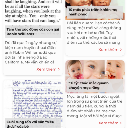
10 mốc phát triển khiến mẹ
hạnh phúc
Bài liên quan: Bạn có thể vô
cùng mệt mỏi và căng thẳng
Tâm thư xúc động của con gái
sau khi em bé ra đời. Tuy
Robin Williams
nhiên, với những mốc thời
điểm cụ thể, các bé sẽ mang
Dù đã qua 2 ngày nhưng sự
lại cho mẹ những niềm
kiện nam huyền thoại điện
Xem thêm
hạnh...
ảnh Robin Williams đã qua
đời tại nhà riêng ở Bắc
California, Mỹ vẫn khiến cả
thế giới bàng hoàng. Dù hiện
Xem thêm
tại, nghi vấn Robin Williams...
“Ti tỷ” thắc mắc quanh
chuyện mọc răng
Mọc răng là một bước ngoặt
lớn trong sự phát triển của trẻ
năm đầu tiên, cũng là thời
điếm rất nhiều bà mẹ chờ
mong. Một số hồi hộp vì được
ngắm nụ cười con yêu với
Cười rung rốn với văn “siêu
Xem thêm
những chiếc...
thực” của bé