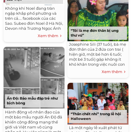
Không khí Noel đang tràn
ngập khắp phố phường và
trên cả.... facebook của các
Sao. Subeo đón Noel ở Hà Nội,
Devon nhà Trương Ngọc Ánh
“Tôi là mẹ đơn thân bị ung
được sang Sing thì Bella, Rio,
thư vú”
Xem thêm
Cherry và nhiều bé khác cũng
được...
Josephine Sili (37 tuổi), bà mẹ
đơn thân của 2 đứa con trai (
hiện giờ, một bé hơn 6 tuổi;
một bé 3 tuổi) gặp không ít
khó khăn trong việc nuôi con
một mình. Không những thế,
Xem thêm
Josephine con mắc căn...
Ấn Độ: Bảo mẫu đập trẻ như
bịch bông
Hành động vô nhân đạo của
“Thần chết nhí” trong lễ hội
một bảo mẫu người Ấn Độ đã
Halloween
khiến cộng đồng mạng thế
giới và Việt nam vô cùng
Là một ngày lễ xuất phát từ