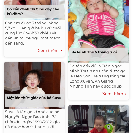
Có cần đánh thức bé dậy cho
bú đêm?
Con em được 3 tháng, nặng
5,7kg. Hiện giờ bé bú cữ cuối
cùng lúc 6h-6h30 chiều và
đến 8h tối bé ngủ một mạch
đến sáng.
Xem thêm
Bé Minh Thư 5 tháng tuổi
Bé tên đầy đủ là Trần Ngọc
Minh Thư, ở nhà còn được gọi
là Heo Con. Bé đang sống tại
Long Xuyên, An Giang.
Những ảnh này được chụp
vào ngày 2/8, khi chỉ còn thiếu
Xem thêm
3 hôm nữa là bé tròn 5 tháng
Một lần thức giấc của bé Susu
tuổi.
Susu là tên gọi ở nhà của bé
Nguyễn Ngọc Bảo Anh. Bé
chào đời ngày 15/10/2012, giờ
đã được hơn 9 tháng tuổi.