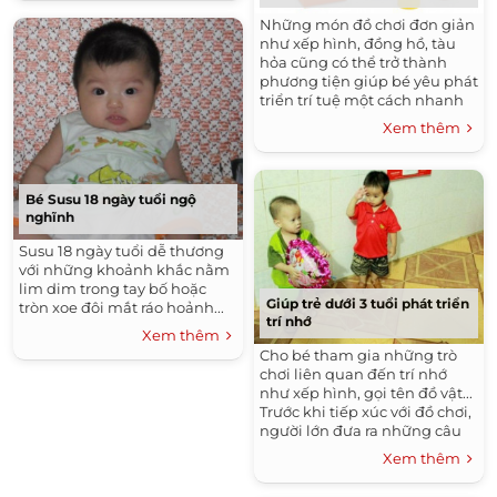
Những món đồ chơi đơn giản
như xếp hình, đồng hồ, tàu
hỏa cũng có thể trở thành
phương tiện giúp bé yêu phát
triển trí tuệ một cách nhanh
chóng và tự nhiên.
Xem thêm
Bé Susu 18 ngày tuổi ngộ
nghĩnh
Susu 18 ngày tuổi dễ thương
với những khoảnh khắc nằm
lim dim trong tay bố hoặc
Giúp trẻ dưới 3 tuổi phát triển
tròn xoe đôi mắt ráo hoảnh...
trí nhớ
Xem thêm
Cho bé tham gia những trò
chơi liên quan đến trí nhớ
như xếp hình, gọi tên đồ vật...
Trước khi tiếp xúc với đồ chơi,
người lớn đưa ra những câu
đố, câu hỏi liên quan đến đồ
Xem thêm
vật để rèn luyện khả năng
nhớ của trẻ.