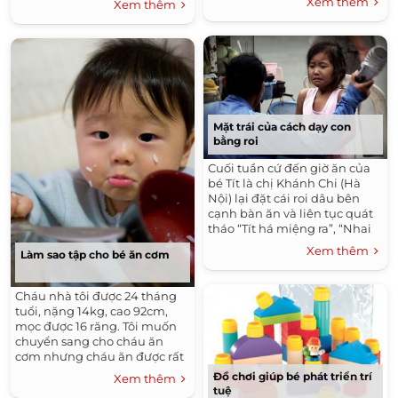
Xem thêm
Xem thêm
Mặt trái của cách dạy con
bằng roi
Cuối tuần cứ đến giờ ăn của
bé Tít là chị Khánh Chi (Hà
Nội) lại đặt cái roi dâu bên
cạnh bàn ăn và liên tục quát
tháo “Tít há miệng ra”, “Nhai
đi”, “Nuốt đi”, “Mẹ cho ăn đòn
Xem thêm
Làm sao tập cho bé ăn cơm
bây giờ”…
Cháu nhà tôi được 24 tháng
tuổi, nặng 14kg, cao 92cm,
mọc được 16 răng. Tôi muốn
chuyển sang cho cháu ăn
cơm nhưng cháu ăn được rất
ít cơm, ăn rất chậm và không
Đồ chơi giúp bé phát triển trí
Xem thêm
chịu ăn thịt.
tuệ