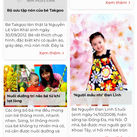
Xem thêm
2 bé vừa tròn 7 tháng tuổi.
Bộ sưu tập nón của bé Takgoo
Bé Takgoo tên thật là Nguyễn
Lê Văn Khải sinh ngày
30/09/2012. Bé rất thích chụp
hình, đặc biệt khi có quần áo,
giày dép, mũ nón mới. Đây là
bộ sưu tập thời trang nón của
Xem thêm
bé.
‘Người mẫu nhí’ Đan Linh
Nuôi dưỡng trí não bé từ khi
lọt lòng
Bé Nguyễn Đan Linh 5 tuổi
Các ông bố bà mẹ đều mong
(sinh ngày 14/10/2008), hiện
con trẻ thông minh, nhanh
sống tại Đống Đa, Hà Nội. Ở
nhẹn. Song, trí thông minh
nhà, bé được mọi người gọi là
của bé không tự nhiên mà có,
Khoai Tây, vì hồi nhỏ bé tròn
nó cần được nuôi dưỡng và
như củ khoai tây.
"vun đắp" từ khi mới lọt lòng.