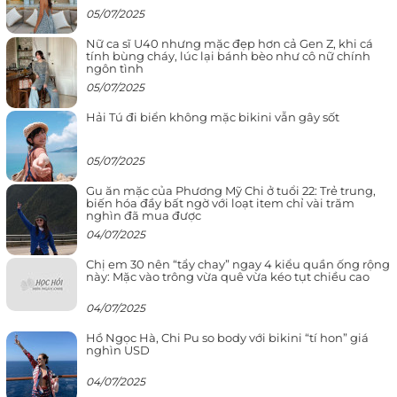
05/07/2025
Nữ ca sĩ U40 nhưng mặc đẹp hơn cả Gen Z, khi cá
tính bùng cháy, lúc lại bánh bèo như cô nữ chính
ngôn tình
05/07/2025
Hải Tú đi biển không mặc bikini vẫn gây sốt
05/07/2025
Gu ăn mặc của Phương Mỹ Chi ở tuổi 22: Trẻ trung,
biến hóa đầy bất ngờ với loạt item chỉ vài trăm
nghìn đã mua được
04/07/2025
Chị em 30 nên “tẩy chay” ngay 4 kiểu quần ống rộng
này: Mặc vào trông vừa quê vừa kéo tụt chiều cao
04/07/2025
Hồ Ngọc Hà, Chi Pu so body với bikini “tí hon” giá
nghìn USD
04/07/2025