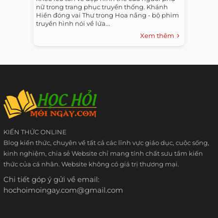
nữ trong trang phục truyền thống. Khánh
Hiền đóng vai Thư trong Hoa nắng - bộ phim
truyền hình nói về lứa...
Xem thêm
KIẾN THỨC ONLINE
Blog kiến thức, chuyên về tất cả các lĩnh vực giáo dục, cuộc sống,
kinh nghiệm, chia sẻ Website chỉ mang tính chất sưu tầm kiến
thức của cá nhân. Website không có giá trị thương mại.
Chi tiết góp ý gửi về email:
hochoimoingay.com@gmail.com