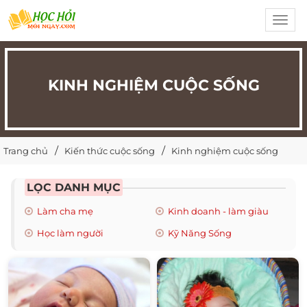
Toggl
navig
KINH NGHIỆM CUỘC SỐNG
Trang chủ
Kiến thức cuộc sống
Kinh nghiệm cuộc sống
LỌC DANH MỤC
Làm cha mẹ
Kinh doanh - làm giàu
Học làm người
Kỹ Năng Sống