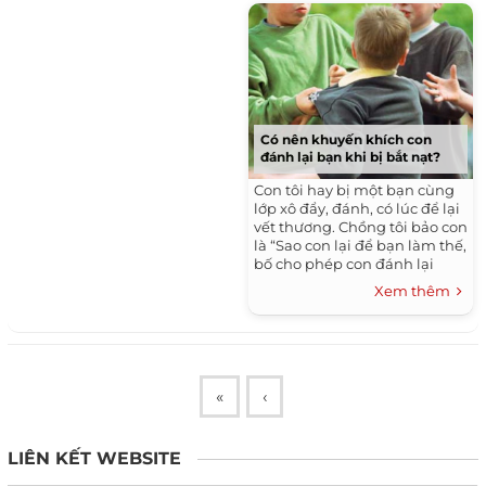
Có nên khuyến khích con
đánh lại bạn khi bị bắt nạt?
Con tôi hay bị một bạn cùng
lớp xô đẩy, đánh, có lúc để lại
vết thương. Chồng tôi bảo con
là “Sao con lại để bạn làm thế,
bố cho phép con đánh lại
bạn. Làm con trai mà để kẻ
Xem thêm
khác bắt nạt là hèn”.
«
‹
LIÊN KẾT WEBSITE