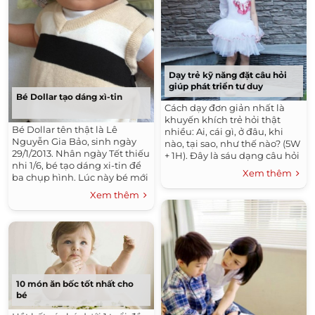
Dạy trẻ kỹ năng đặt câu hỏi
giúp phát triển tư duy
Bé Dollar tạo dáng xì-tin
Cách dạy đơn giản nhất là
khuyến khích trẻ hỏi thật
Bé Dollar tên thật là Lê
nhiều: Ai, cái gì, ở đâu, khi
Nguyễn Gia Bảo, sinh ngày
nào, tại sao, như thế nào? (5W
29/1/2013. Nhân ngày Tết thiếu
+ 1H). Đây là sáu dạng câu hỏi
nhi 1/6, bé tạo dáng xi-tin để
cơ bản nhất để khám phá thế
Xem thêm
ba chụp hình. Lúc này bé mới
giới xung quanh.
hơn 4 tháng tuổi.
Xem thêm
10 món ăn bốc tốt nhất cho
bé