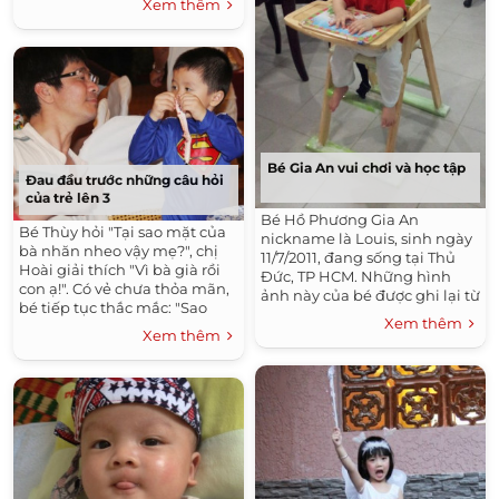
Xem thêm
Bé Gia An vui chơi và học tập
Đau đầu trước những câu hỏi
của trẻ lên 3
Bé Hồ Phương Gia An
Bé Thùy hỏi "Tại sao mặt của
nickname là Louis, sinh ngày
bà nhăn nheo vậy mẹ?", chị
11/7/2011, đang sống tại Thủ
Hoài giải thích "Vì bà già rồi
Đức, TP HCM. Những hình
con ạ!". Có vẻ chưa thỏa mãn,
ảnh này của bé được ghi lại từ
bé tiếp tục thắc mắc: "Sao
năm 2012, ban ngày ba mẹ đi
Xem thêm
mặt mẹ không nhăn như bà",
làm, Gia An ở nhà được bà
Xem thêm
"Sao con không nhăn...", khiến
ngoại chăm sóc, dạy bảo.
người mẹ trẻ phát bực.