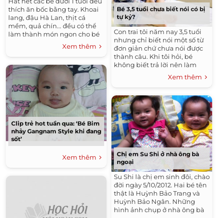
Hầt hết các bé dưới 1 tuổi đều
thích ăn bốc bằng tay. Khoai
Bé 3,5 tuổi chưa biết nói có bị
tự kỷ?
lang, đậu Hà Lan, thịt cá
mềm, quả chín... đều có thể
Con trai tôi năm nay 3,5 tuổi
làm thành món ngon cho bé
nhưng chỉ biết nói một số từ
cầm tay ăn.
Xem thêm
đơn giản chứ chưa nói được
thành câu. Khi tôi hỏi, bé
không biết trả lời nên làm
thinh, hoặc bỏ đi chỗ khác.
Xem thêm
Clip trẻ hot tuần qua: ‘Bé Bim
nhảy Gangnam Style khi đang
sốt’
Chị em Su Shi ở nhà ông bà
Xem thêm
ngoại
Su Shi là chị em sinh đôi, chào
đời ngày 5/10/2012. Hai bé tên
thật là Huỳnh Bảo Trang và
Huỳnh Bảo Ngân. Những
hình ảnh chụp ở nhà ông bà
ngoại này được thực hiện khi