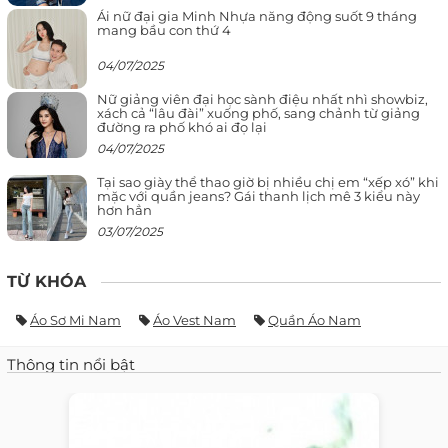
Ái nữ đại gia Minh Nhựa năng động suốt 9 tháng
mang bầu con thứ 4
04/07/2025
Nữ giảng viên đại học sành điệu nhất nhì showbiz,
xách cả “lâu đài” xuống phố, sang chảnh từ giảng
đường ra phố khó ai đọ lại
04/07/2025
Tại sao giày thể thao giờ bị nhiều chị em “xếp xó” khi
mặc với quần jeans? Gái thanh lịch mê 3 kiểu này
hơn hẳn
03/07/2025
TỪ KHÓA
Áo Sơ Mi Nam
Áo Vest Nam
Quần Áo Nam
Thông tin nổi bật