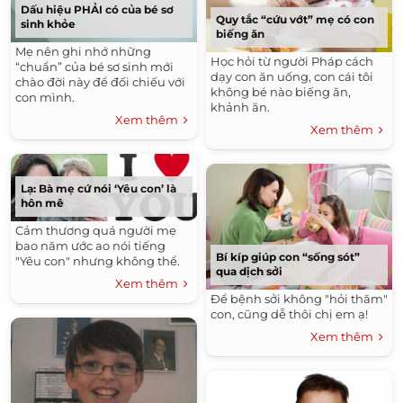
Dấu hiệu PHẢI có của bé sơ
Quy tắc “cứu vớt” mẹ có con
sinh khỏe
biếng ăn
Mẹ nên ghi nhớ những
Học hỏi từ người Pháp cách
“chuẩn” của bé sơ sinh mới
dạy con ăn uống, con cái tôi
chào đời này để đối chiếu với
không bé nào biếng ăn,
con mình.
khảnh ăn.
Xem thêm
Xem thêm
Lạ: Bà mẹ cứ nói ‘Yêu con’ là
hôn mê
Cảm thương quá người mẹ
bao năm ước ao nói tiếng
Bí kíp giúp con “sống sót”
"Yêu con" nhưng không thể.
qua dịch sởi
Xem thêm
Để bệnh sởi không "hỏi thăm"
con, cũng dễ thôi chị em ạ!
Xem thêm