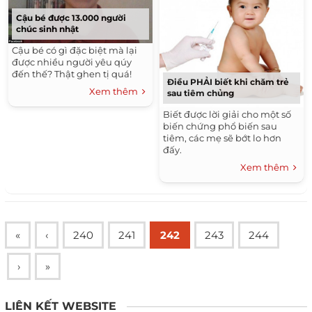
Cậu bé được 13.000 người
chúc sinh nhật
Cậu bé có gì đặc biệt mà lại
được nhiều người yêu qúy
đến thế? Thật ghen tị quá!
Điều PHẢI biết khi chăm trẻ
Xem thêm
sau tiêm chủng
Biết được lời giải cho một số
biến chứng phổ biến sau
tiêm, các mẹ sẽ bớt lo hơn
đấy.
Xem thêm
«
‹
240
241
242
243
244
›
»
LIÊN KẾT WEBSITE