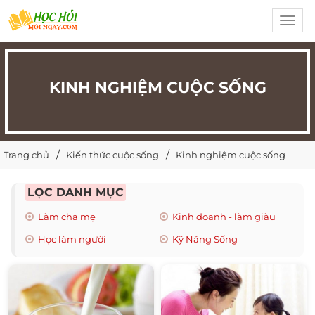
Toggl
navig
KINH NGHIỆM CUỘC SỐNG
Trang chủ
Kiến thức cuộc sống
Kinh nghiệm cuộc sống
LỌC DANH MỤC
Làm cha mẹ
Kinh doanh - làm giàu
Học làm người
Kỹ Năng Sống