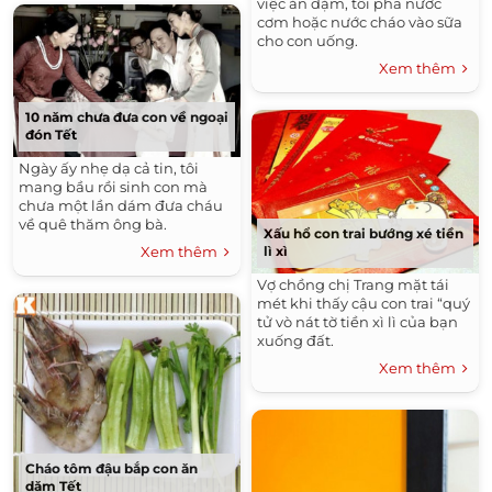
việc ăn dặm, tôi pha nước
cơm hoặc nước cháo vào sữa
cho con uống.
Xem thêm
10 năm chưa đưa con về ngoại
đón Tết
Ngày ấy nhẹ dạ cả tin, tôi
mang bầu rồi sinh con mà
chưa một lần dám đưa cháu
về quê thăm ông bà.
Xấu hổ con trai bướng xé tiền
lì xì
Xem thêm
Vợ chồng chị Trang mặt tái
mét khi thấy cậu con trai “quý
tử vò nát tờ tiền xì lì của bạn
xuống đất.
Xem thêm
Cháo tôm đậu bắp con ăn
dặm Tết