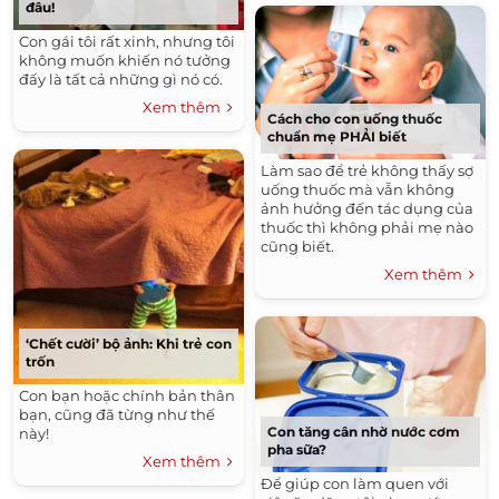
đâu!
Con gái tôi rất xinh, nhưng tôi
không muốn khiến nó tưởng
đấy là tất cả những gì nó có.
Xem thêm
Cách cho con uống thuốc
chuẩn mẹ PHẢI biết
Làm sao để trẻ không thấy sợ
uống thuốc mà vẫn không
ảnh hưởng đến tác dụng của
thuốc thì không phải mẹ nào
cũng biết.
Xem thêm
‘Chết cười’ bộ ảnh: Khi trẻ con
trốn
Con bạn hoặc chính bản thân
bạn, cũng đã từng như thế
Con tăng cân nhờ nước cơm
này!
pha sữa?
Xem thêm
Để giúp con làm quen với