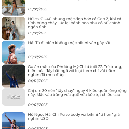
05/07/2025
Nữ ca sĩ U40 nhưng mặc đẹp hơn cả Gen Z, khi cá
tính bùng cháy, lúc lại bánh bèo như cô nữ chính
ngôn tình
05/07/2025
Hải Tú đi biển không mặc bikini vẫn gây sốt
05/07/2025
Gu ăn mặc của Phương Mỹ Chi ở tuổi 22: Trẻ trung,
biến hóa đầy bất ngờ với loạt item chỉ vài trăm
nghìn đã mua được
04/07/2025
Chị em 30 nên “tẩy chay” ngay 4 kiểu quần ống rộng
này: Mặc vào trông vừa quê vừa kéo tụt chiều cao
04/07/2025
Hồ Ngọc Hà, Chi Pu so body với bikini “tí hon” giá
nghìn USD
04/07/2025