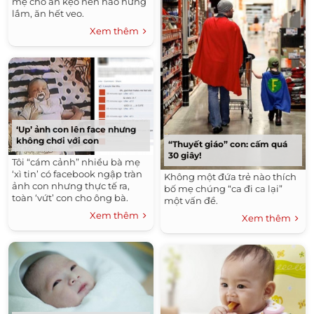
mẹ cho ăn kẹo nên hào hứng
lắm, ăn hết veo.
Xem thêm
‘Up’ ảnh con lên face nhưng
không chơi với con
“Thuyết giáo” con: cấm quá
30 giây!
Tôi “cám cảnh” nhiều bà mẹ
‘xì tin’ có facebook ngập tràn
Không một đứa trẻ nào thích
ảnh con nhưng thực tế ra,
bố mẹ chúng “ca đi ca lại”
toàn ‘vứt’ con cho ông bà.
một vấn đề.
Xem thêm
Xem thêm