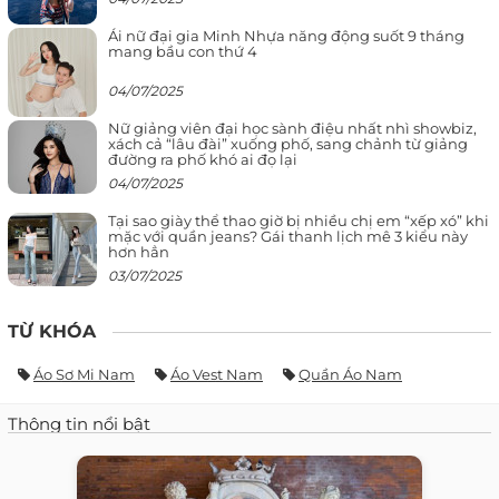
Ái nữ đại gia Minh Nhựa năng động suốt 9 tháng
mang bầu con thứ 4
04/07/2025
Nữ giảng viên đại học sành điệu nhất nhì showbiz,
xách cả “lâu đài” xuống phố, sang chảnh từ giảng
đường ra phố khó ai đọ lại
04/07/2025
Tại sao giày thể thao giờ bị nhiều chị em “xếp xó” khi
mặc với quần jeans? Gái thanh lịch mê 3 kiểu này
hơn hẳn
03/07/2025
TỪ KHÓA
Áo Sơ Mi Nam
Áo Vest Nam
Quần Áo Nam
Thông tin nổi bật