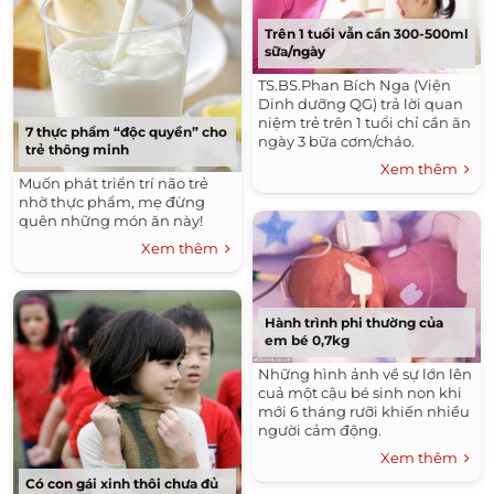
Trên 1 tuổi vẫn cần 300-500ml
sữa/ngày
TS.BS.Phan Bích Nga (Viện
Dinh dưỡng QG) trả lời quan
niệm trẻ trên 1 tuổi chỉ cần ăn
7 thực phẩm “độc quyền” cho
ngày 3 bữa cơm/cháo.
trẻ thông minh
Xem thêm
Muốn phát triển trí não trẻ
nhờ thực phẩm, mẹ đừng
quên những món ăn này!
Xem thêm
Hành trình phi thường của
em bé 0,7kg
Những hình ảnh về sự lớn lên
cuả một cậu bé sinh non khi
mới 6 tháng rưỡi khiến nhiều
người cảm động.
Xem thêm
Có con gái xinh thôi chưa đủ