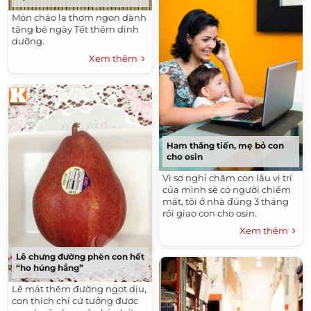
Món cháo lạ thơm ngon dành
tặng bé ngày Tết thêm dinh
dưỡng.
Xem thêm
Ham thăng tiến, mẹ bỏ con
cho osin
Vì sợ nghỉ chăm con lâu vị trí
của mình sẽ có người chiếm
mất, tôi ở nhà đúng 3 tháng
rồi giao con cho osin.
Xem thêm
Lê chưng đường phèn con hết
“ho húng hắng”
Lê mát thêm đường ngọt dịu,
con thích chí cứ tưởng được