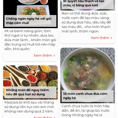
Bí quyết nấu thạch và tạo
màu, vị bằng quả tươi
Bạn có thể dùng dứa, xoài,
nước cam để tạo màu vàng;
Chống ngán ngày hè với gỏi
sử dụng dưa hấu, dâu tây để
thập cẩm Huế
tạo màu đỏ... cho món thạch
Mì và bánh tráng giòn, tôm
mát lạnh, thơm ngon.
thịt ngọt vị tự nhiên, dưa leo,
Xem thêm
dứa mát lành... khiến món gỏi
đặc trưng xứ Huế trở nên hấp
dẫn, khó quên.
Xem thêm
Những món đồ nguy hiểm
10 món canh chua đưa cơm
nếu để quá hạn sử dụng
ngày hè
Mascara bị khô sau vài tháng
Canh chua luôn là món hấp
sử dụng liên tục còn son môi
dẫn, dễ ăn, lại giúp bù nước
không nên dùng quá 2 năm.
trong những ngày hè oi
Xem thêm