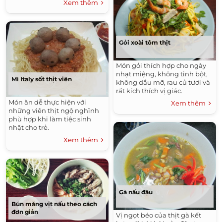
Xem thêm
Gỏi xoài tôm thịt
Món gỏi thích hợp cho ngày
nhạt miệng, không tinh bột,
Mì Italy sốt thịt viên
không dầu mỡ, rau củ tươi và
rất kích thích vị giác.
Món ăn dễ thực hiện với
Xem thêm
những viên thịt ngộ nghĩnh
phù hợp khi làm tiệc sinh
nhật cho trẻ.
Xem thêm
Gà nấu đậu
Bún măng vịt nấu theo cách
đơn giản
Vị ngọt béo của thịt gà kết