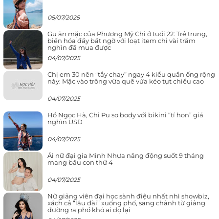
05/07/2025
Gu ăn mặc của Phương Mỹ Chi ở tuổi 22: Trẻ trung,
biến hóa đầy bất ngờ với loạt item chỉ vài trăm
nghìn đã mua được
04/07/2025
Chị em 30 nên “tẩy chay” ngay 4 kiểu quần ống rộng
này: Mặc vào trông vừa quê vừa kéo tụt chiều cao
04/07/2025
Hồ Ngọc Hà, Chi Pu so body với bikini “tí hon” giá
nghìn USD
04/07/2025
Ái nữ đại gia Minh Nhựa năng động suốt 9 tháng
mang bầu con thứ 4
04/07/2025
Nữ giảng viên đại học sành điệu nhất nhì showbiz,
xách cả “lâu đài” xuống phố, sang chảnh từ giảng
đường ra phố khó ai đọ lại