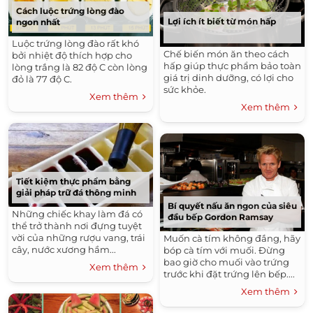
Cách luộc trứng lòng đào
Lợi ích ít biết từ món hấp
ngon nhất
Luộc trứng lòng đào rất khó
Chế biến món ăn theo cách
bởi nhiệt độ thích hợp cho
hấp giúp thực phẩm bảo toàn
lòng trắng là 82 độ C còn lòng
giá trị dinh dưỡng, có lợi cho
đỏ là 77 độ C.
sức khỏe.
Xem thêm
Xem thêm
Tiết kiệm thực phẩm bằng
giải pháp trữ đá thông minh
Bí quyết nấu ăn ngon của siêu
Những chiếc khay làm đá có
đầu bếp Gordon Ramsay
thể trở thành nơi đựng tuyệt
vời của những rượu vang, trái
Muốn cà tím không đắng, hãy
cây, nước xương hầm...
bóp cà tím với muối. Đừng
bao giờ cho muối vào trứng
Xem thêm
trước khi đặt trứng lên bếp....
Xem thêm