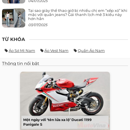
04/07/2025
Tại sao giày thể thao giờ bị nhiều chị em “xếp xó” khi
mặc với quần jeans? Gái thanh lịch mê 3 kiểu này
hơn hẳn
03/07/2025
TỪ KHÓA
Áo Sơ Mi Nam
Áo Vest Nam
Quần Áo Nam
Thông tin nổi bật
Một ngày với ‘tên lửa xa lộ’ Ducati 1199
Panigale S