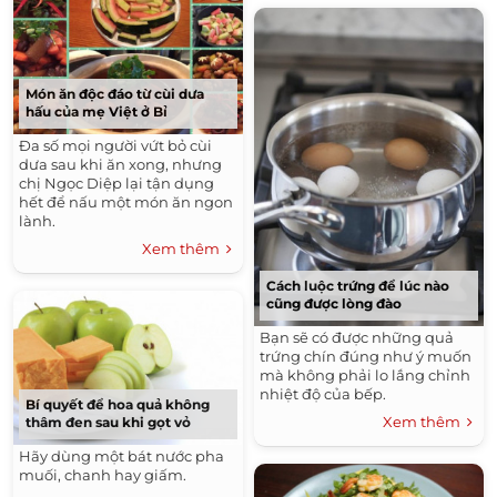
Món ăn độc đáo từ cùi dưa
hấu của mẹ Việt ở Bỉ
Đa số mọi người vứt bỏ cùi
dưa sau khi ăn xong, nhưng
chị Ngọc Diệp lại tận dụng
hết để nấu một món ăn ngon
lành.
Xem thêm
Cách luộc trứng để lúc nào
cũng được lòng đào
Bạn sẽ có được những quả
trứng chín đúng như ý muốn
mà không phải lo lắng chỉnh
nhiệt độ của bếp.
Bí quyết để hoa quả không
Xem thêm
thâm đen sau khi gọt vỏ
Hãy dùng một bát nước pha
muối, chanh hay giấm.