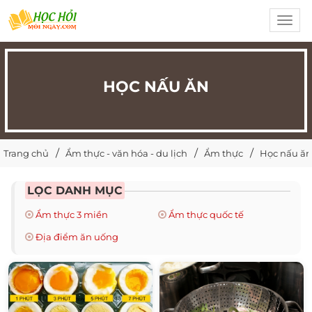
Toggl
navig
HỌC NẤU ĂN
Trang chủ
Ẩm thực - văn hóa - du lịch
Ẩm thực
Học nấu ăn
LỌC DANH MỤC
Ẩm thực 3 miền
Ẩm thực quốc tế
Địa điểm ăn uống