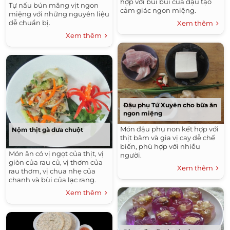
hợp với bùi bùi của đậu tạo
Tự nấu bún măng vịt ngon
cảm giác ngon miệng.
miệng với những nguyên liệu
dễ chuẩn bị.
Xem thêm
Xem thêm
Đậu phụ Tứ Xuyên cho bữa ăn
ngon miệng
Món đậu phụ non kết hợp với
Nộm thịt gà dưa chuột
thịt băm và gia vị cay dễ chế
biến, phù hợp với nhiều
Món ăn có vị ngọt của thịt, vị
người.
giòn của rau củ, vị thơm của
Xem thêm
rau thơm, vị chua nhẹ của
chanh và bùi của lạc rang.
Xem thêm