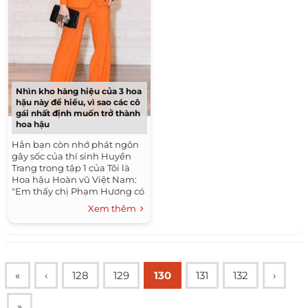
Nhìn kho hàng hiệu của 3 hoa
hậu này để hiểu, vì sao các cô
gái nhất định muốn trở thành
hoa hậu
Hẳn bạn còn nhớ phát ngôn
gây sốc của thí sinh Huyền
Trang trong tập 1 của Tôi là
Hoa hậu Hoàn vũ Việt Nam:
"Em thấy chị Phạm Hương có
rất nhiều show quảng cáo lớn,
Xem thêm
đi nhiều sự...
«
‹
128
129
130
131
132
›
»