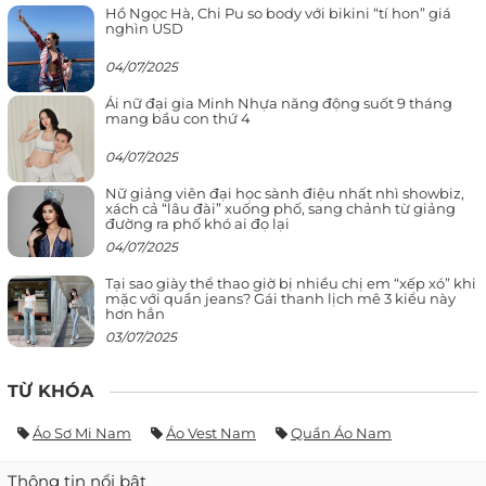
Hồ Ngọc Hà, Chi Pu so body với bikini “tí hon” giá
nghìn USD
04/07/2025
Ái nữ đại gia Minh Nhựa năng động suốt 9 tháng
mang bầu con thứ 4
04/07/2025
Nữ giảng viên đại học sành điệu nhất nhì showbiz,
xách cả “lâu đài” xuống phố, sang chảnh từ giảng
đường ra phố khó ai đọ lại
04/07/2025
Tại sao giày thể thao giờ bị nhiều chị em “xếp xó” khi
mặc với quần jeans? Gái thanh lịch mê 3 kiểu này
hơn hẳn
03/07/2025
TỪ KHÓA
Áo Sơ Mi Nam
Áo Vest Nam
Quần Áo Nam
Thông tin nổi bật