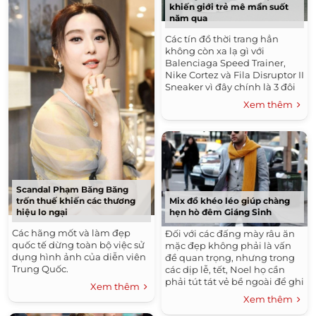
khiến giới trẻ mê mẩn suốt
năm qua
Các tín đồ thời trang hẳn
không còn xa lạ gì với
Balenciaga Speed Trainer,
Nike Cortez và Fila Disruptor II
Sneaker vì đây chính là 3 đôi
sneaker "làm mưa làm gió"
Xem thêm
trong mọi outfit của giới trẻ...
Scandal Phạm Băng Băng
trốn thuế khiến các thương
Mix đồ khéo léo giúp chàng
hiệu lo ngại
hẹn hò đêm Giáng Sinh
Các hãng mốt và làm đẹp
Đối với các đấng mày râu ăn
quốc tế dừng toàn bộ việc sử
mặc đẹp không phải là vấn
dụng hình ảnh của diễn viên
đề quan trọng, nhưng trong
Trung Quốc.
các dịp lễ, tết, Noel họ cần
phải tút tát vẻ bề ngoài để ghi
Xem thêm
điểm với gấu. Không cần...
Xem thêm