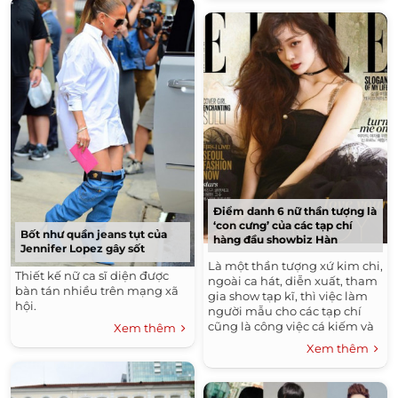
Điểm danh 6 nữ thần tượng là
‘con cưng’ của các tạp chí
Bốt như quần jeans tụt của
hàng đầu showbiz Hàn
Jennifer Lopez gây sốt
Là một thần tượng xứ kim chi,
Thiết kế nữ ca sĩ diện được
ngoài ca hát, diễn xuất, tham
bàn tán nhiều trên mạng xã
gia show tạp kĩ, thì việc làm
hội.
người mẫu cho các tạp chí
cũng là công việc cá kiếm và
Xem thêm
tăng độ phủ sóng mạnh mẽ
Xem thêm
cho...