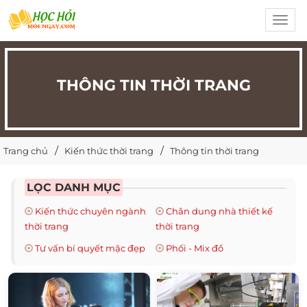
Toggl
navig
THÔNG TIN THỜI TRANG
Trang chủ
Kiến thức thời trang
Thông tin thời trang
LỌC DANH MỤC
Kiến thức chuyên ngành
Chân dung nhà thiết kế
thời trang
thời trang
Tư vấn bí quyết mặc đẹp
Phối - Mix đồ