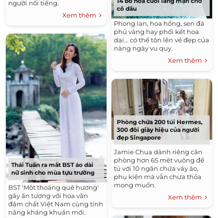
14 bó hoa cưới lãng mạn cho
người nổi tiếng.
cô dâu
Xem thêm
Phong lan, hoa hồng, sen đá
phủ vàng hay phối kết hoa
dại... có thể tôn lên vẻ đẹp của
nàng ngày vu quy.
Xem thêm
Phòng chứa 200 túi Hermes,
300 đôi giày hiệu của người
đẹp Singapore
Jamie Chua dành riêng căn
phòng hơn 65 mét vuông để
Thái Tuấn ra mắt BST áo dài
tủ với 10 ngăn chứa váy áo,
nữ sinh cho mùa tựu trường
phụ kiện mà vẫn chưa thỏa
mong muốn.
BST 'Một thoáng quê hương'
gây ấn tượng với hoa văn
Xem thêm
đậm chất Việt Nam cùng tính
năng kháng khuẩn mới.