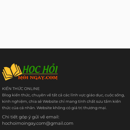
KIẾN THỨC ONLINE
Blog kiến thức, chuyên về tất cả các lĩnh vực giáo dục, cuộc sống,
kinh nghiệm, chia sẻ Website chỉ mang tính chất sưu tầm kiến
thức của cá nhân. Website không có giá trị thương mại.
Chi tiết góp ý gửi về email:
hochoimoingay.com@gmail.com