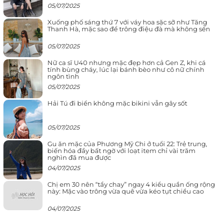
05/07/2025
Xuống phố sáng thứ 7 với váy hoa sặc sỡ như Tăng
Thanh Hà, mặc sao để trông điệu đà mà không sến
05/07/2025
Nữ ca sĩ U40 nhưng mặc đẹp hơn cả Gen Z, khi cá
tính bùng cháy, lúc lại bánh bèo như cô nữ chính
ngôn tình
05/07/2025
Hải Tú đi biển không mặc bikini vẫn gây sốt
05/07/2025
Gu ăn mặc của Phương Mỹ Chi ở tuổi 22: Trẻ trung,
biến hóa đầy bất ngờ với loạt item chỉ vài trăm
nghìn đã mua được
04/07/2025
Chị em 30 nên “tẩy chay” ngay 4 kiểu quần ống rộng
này: Mặc vào trông vừa quê vừa kéo tụt chiều cao
04/07/2025