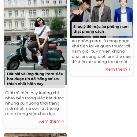
5 lưu ý để mặc áo phông nam
thật phong cách
Áo phông nam là trang phục
khá tiện lợi và quen thuộc với
nam giới, tuy nhiên không
phải ai cũng biết làm thế nào
để diện áo phông thoải mái
nhưng vẫn cực chất. Khi diện
Xem thêm
áo phông,...
Bắt bài và ứng dụng item siêu
hot được tín đồ ‘sống ảo’ ưa
thích nhất hiện nay
Giới trẻ hiện nay không chỉ
nhạy bén trong việc bắt được
những xu hướng thời trang
mới nhất mà còn rất thông
minh trong việc chọn lọc
những item tối giản, đảm bảo
Xem thêm
các tiêu...