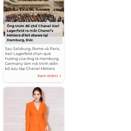
Ông trùm đế chế Chanel Karl
Lagerfeld ra mắt Chanel’s
Métiers d’Art shows tại
Hamburg, Đức
Sau Salzburg, Rome và Paris,
Karl Lagerfeld chọn quê
hương của ông là Hamburg,
Germany làm nơi trình diễn
bộ sưu tập Chanel Metiers
d'Art. Sau show diễn, ông nói:
Xem thêm
"Tôi chưa bao giờ rời khỏi
đây....