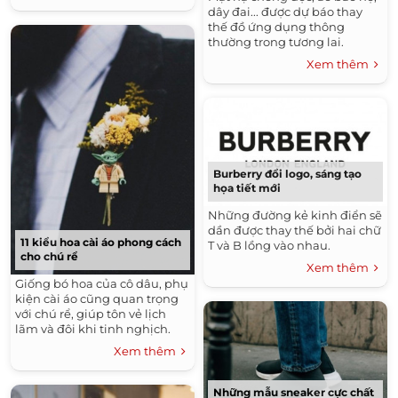
dây đai... được dự báo thay
thế đồ ứng dụng thông
thường trong tương lai.
Xem thêm
Burberry đổi logo, sáng tạo
họa tiết mới
Những đường kẻ kinh điển sẽ
dần được thay thế bởi hai chữ
11 kiểu hoa cài áo phong cách
T và B lồng vào nhau.
cho chú rể
Xem thêm
Giống bó hoa của cô dâu, phụ
kiện cài áo cũng quan trọng
với chú rể, giúp tôn vẻ lịch
lãm và đôi khi tinh nghịch.
Xem thêm
Những mẫu sneaker cực chất