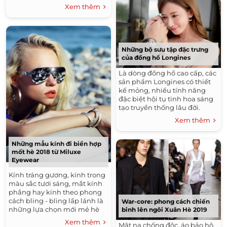
Xem thêm
Những bộ sưu tập đặc trưng
của đồng hồ Longines
Là dòng đồng hồ cao cấp, các
sản phẩm Longines có thiết
kế mỏng, nhiều tính năng
đặc biệt hội tụ tinh hoa sáng
tạo truyền thống lâu đời.
Xem thêm
Những mẫu kính đi biển hợp
mốt hè 2018 từ Miluxe
Eyewear
Kính tráng gương, kính trong
màu sắc tươi sáng, mắt kính
phẳng hay kính theo phong
cách bling - bling lấp lánh là
War-core: phong cách chiến
những lựa chọn mới mẻ hè
binh lên ngôi Xuân Hè 2019
này.
Xem thêm
Mặt nạ chống độc, áo bảo hộ,