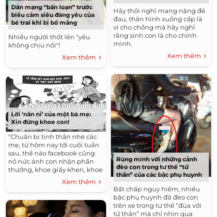
Dân mạng “bấn loạn” trước
Hãy thôi nghĩ mang nặng đẻ
biểu cảm siêu đáng yêu của
đau, thân hình xuống cấp là
bé trai khi bị bố mắng
vì cho chồng mà hãy nghĩ
rằng sinh con là cho chính
Nhiều người thốt lên "yêu
mình.
không chịu nổi"!
Xem thêm
Xem thêm
Lời ‘năn nỉ’ của một bà mẹ:
Xin đừng khoe con!
"Chuẩn bị tinh thần nhé các
mẹ, từ hôm nay tới cuối tuần
sau, thể nào facebook cũng
Rùng mình với những cảnh
nô nức ảnh con nhận phần
đèo con trong tư thế “tử
thưởng, khoe giấy khen, khoe
thần” của các bậc phụ huynh
danh hiệu....
Xem thêm
Bất chấp nguy hiểm, nhiều
bậc phụ huynh đã đèo con
trên xe trong tư thế “đùa với
tử thần” mà chỉ nhìn qua