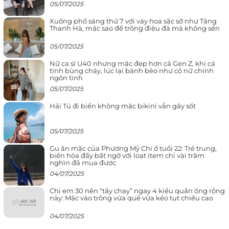
05/07/2025
Xuống phố sáng thứ 7 với váy hoa sặc sỡ như Tăng
Thanh Hà, mặc sao để trông điệu đà mà không sến
05/07/2025
Nữ ca sĩ U40 nhưng mặc đẹp hơn cả Gen Z, khi cá
tính bùng cháy, lúc lại bánh bèo như cô nữ chính
ngôn tình
05/07/2025
Hải Tú đi biển không mặc bikini vẫn gây sốt
05/07/2025
Gu ăn mặc của Phương Mỹ Chi ở tuổi 22: Trẻ trung,
biến hóa đầy bất ngờ với loạt item chỉ vài trăm
nghìn đã mua được
04/07/2025
Chị em 30 nên “tẩy chay” ngay 4 kiểu quần ống rộng
này: Mặc vào trông vừa quê vừa kéo tụt chiều cao
04/07/2025