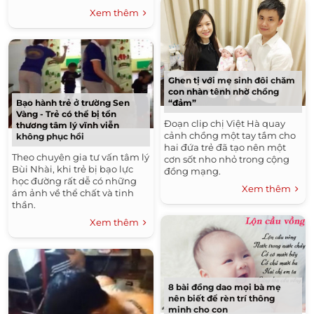
Xem thêm
Ghen tị với mẹ sinh đôi chăm
con nhàn tênh nhờ chồng
“đảm”
Bạo hành trẻ ở trường Sen
Vàng - Trẻ có thể bị tổn
Đoạn clip chị Việt Hà quay
thương tâm lý vĩnh viễn
cảnh chồng một tay tắm cho
không phục hồi
hai đứa trẻ đã tạo nên một
Theo chuyên gia tư vấn tâm lý
cơn sốt nho nhỏ trong cộng
Bùi Nhài, khi trẻ bị bạo lực
đồng mạng.
học đường rất dễ có những
Xem thêm
ám ảnh về thể chất và tinh
thần.
Xem thêm
8 bài đồng dao mọi bà mẹ
nên biết để rèn trí thông
minh cho con