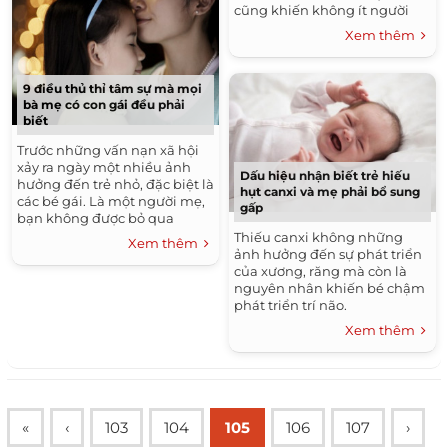
cũng khiến không ít người
rùng mình, ám ảnh.
Xem thêm
9 điều thủ thỉ tâm sự mà mọi
bà mẹ có con gái đều phải
biết
Trước những vấn nạn xã hội
xảy ra ngày một nhiều ảnh
Dấu hiệu nhận biết trẻ hiếu
hưởng đến trẻ nhỏ, đặc biệt là
hụt canxi và mẹ phải bổ sung
các bé gái. Là một người mẹ,
gấp
bạn không được bỏ qua
những điều này khi dạy con.
Thiếu canxi không những
Xem thêm
ảnh hưởng đến sự phát triển
của xương, răng mà còn là
nguyên nhân khiến bé chậm
phát triển trí não.
Xem thêm
«
‹
103
104
105
106
107
›