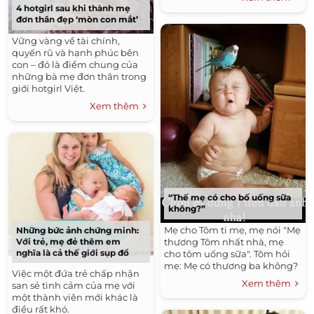
4 hotgirl sau khi thành mẹ
đơn thân đẹp ‘mòn con mắt’
Vững vàng về tài chính,
quyến rũ và hạnh phúc bên
con – đó là điểm chung của
những bà mẹ đơn thân trong
giới hotgirl Việt.
Xem thêm
“Thế mẹ có cho bố uống sữa
không?”
Mẹ cho Tôm ti mẹ, mẹ nói "Mẹ
Những bức ảnh chứng minh:
thương Tôm nhất nhà, mẹ
Với trẻ, mẹ đẻ thêm em
nghĩa là cả thế giới sụp đổ
cho tôm uống sữa". Tôm hỏi
mẹ: Mẹ có thương ba không?
Việc một đứa trẻ chấp nhận
Xem thêm
san sẻ tình cảm của mẹ với
một thành viên mới khác là
điều rất khó.