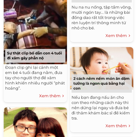
Nu na nu nống, tập tầm vông,
mười ngón tay... là những bài
đồng dao rất tốt trong việc
rèn luyện trí thông minh từ
nhỏ cho bé.
Xem thêm
Sự thật clip bố dẫn con 4 tuổi
đi xăm gây phẫn nộ
Đoạn clip ghi lại cảnh một
em bé 4 tuổi đang nằm, đưa
tay cho người thợ để xăm
2 cách nêm nếm món ăn dặm
hình khiến nhiều người “phát
tưởng là ngon quá bằng hại
hoảng”.
con
Xem thêm
Nếu bạn đang nấu ăn cho
con theo những cách này thì
nên dừng lại ngay và đưa bé
đi thăm khám bác sĩ để kiểm
tra.
Xem thêm