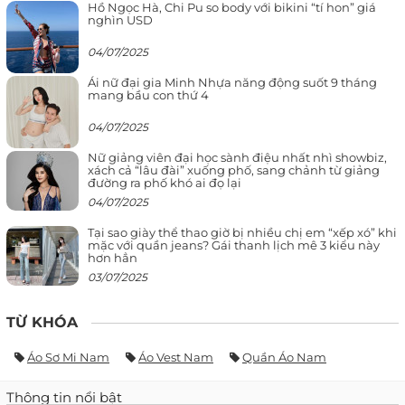
Hồ Ngọc Hà, Chi Pu so body với bikini “tí hon” giá
nghìn USD
04/07/2025
Ái nữ đại gia Minh Nhựa năng động suốt 9 tháng
mang bầu con thứ 4
04/07/2025
Nữ giảng viên đại học sành điệu nhất nhì showbiz,
xách cả “lâu đài” xuống phố, sang chảnh từ giảng
đường ra phố khó ai đọ lại
04/07/2025
Tại sao giày thể thao giờ bị nhiều chị em “xếp xó” khi
mặc với quần jeans? Gái thanh lịch mê 3 kiểu này
hơn hẳn
03/07/2025
TỪ KHÓA
Áo Sơ Mi Nam
Áo Vest Nam
Quần Áo Nam
Thông tin nổi bật