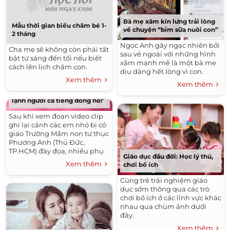
Bà mẹ xăm kín lưng trải lòng
Mẫu thời gian biểu chăm bé 1-
về chuyện “bỉm sữa nuôi con”
2 tháng
Ngọc Anh gây ngạc nhiên bởi
Cha mẹ sẽ không còn phải tất
sau vẻ ngoài với những hình
bật từ sáng đến tối nếu biết
xăm mạnh mẽ là một bà mẹ
cách lên lịch chăm con.
dịu dàng hết lòng vì con.
Xem thêm
Xem thêm
Vụ bảo mẫu bạo hành trẻ: ‘Tôi
lạnh người cả tiếng đồng hồ!’
Sau khi xem đoạn video clip
ghi lại cảnh các em nhỏ bị cô
giáo Trường Mầm non tư thục
Phương Anh (Thủ Đức,
TP.HCM) đày đọa, nhiều phụ
Giáo dục đầu đời: Học lý thú,
huynh không khỏi bức xúc.
Xem thêm
chơi bổ ích
Cùng trẻ trải nghiệm giáo
dục sớm thông qua các trò
chơi bổ ích ở các lĩnh vực khác
nhau qua chùm ảnh dưới
đây.
Xem thêm