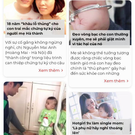
18 năm “khâu lỗ thủng” cho
con trai mắc chứng tự kỷ của
người mẹ Hà thành
Đeo vòng bạc cho con thường
xuyên, mẹ sẽ phải giật mình
Với sự cố gắng không ngừng
vì tác hại của nó
nghỉ, chị Nguyễn Mai Anh
(Hoàng Mai - Hà Nội) đã
Mẹ sẽ không thể tưởng tượng
"thành công" trong liệu trình
được rằng chiếc vòng bạc
can thiệp chứng tự kỷ cho cậu
tránh gió mà con hay đeo
con trai.
chính là "thủ phạm" gây hại
Xem thêm
đến sức khỏe con những
ngày qua.
Xem thêm
Hotgirl 9x làm single mom:
‘Là phụ nữ hãy nghĩ thoáng
lên’