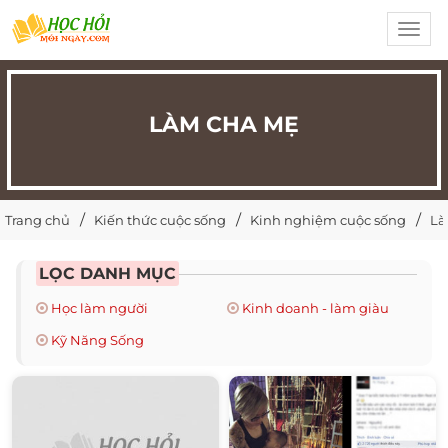
Toggl
navig
LÀM CHA MẸ
Trang chủ
Kiến thức cuộc sống
Kinh nghiệm cuộc sống
Là
LỌC DANH MỤC
Học làm người
Kinh doanh - làm giàu
Kỹ Năng Sống