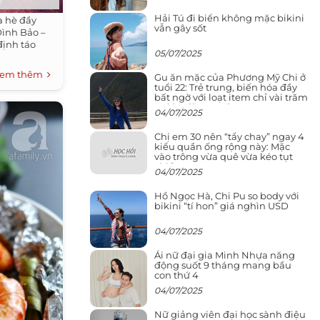
Hải Tú đi biển không mặc bikini
a hè đầy
vẫn gây sốt
Đình Bảo –
ịnh táo
05/07/2025
em thêm
Gu ăn mặc của Phương Mỹ Chi ở
tuổi 22: Trẻ trung, biến hóa đầy
bất ngờ với loạt item chỉ vài trăm
nghìn đã mua được
04/07/2025
Chị em 30 nên “tẩy chay” ngay 4
kiểu quần ống rộng này: Mặc
vào trông vừa quê vừa kéo tụt
chiều cao
04/07/2025
Hồ Ngọc Hà, Chi Pu so body với
bikini “tí hon” giá nghìn USD
04/07/2025
Ái nữ đại gia Minh Nhựa năng
động suốt 9 tháng mang bầu
con thứ 4
04/07/2025
Nữ giảng viên đại học sành điệu