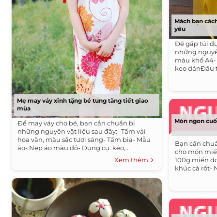
Mách bạn cách
yêu
Để gấp túi đ
những nguyên
màu khổ A4- 
keo dánĐầu ti
Mẹ may váy xinh tặng bé tung tăng tiết giao
mùa
Món ngon cuối
Để may váy cho bé, bạn cần chuẩn bị
những nguyên vật liệu sau đây:- Tấm vải
hoa văn, màu sắc tươi sáng- Tấm bìa- Mẫu
Bạn cần chuẩ
áo- Nẹp áo màu đỏ- Dụng cụ: kéo,...
cho món miến 
Xem thêm
100g miến don
khúc cà rốt- N