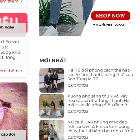
em thêm
ơm ngày
 liệu sau
lụa:
- 500g khổ
0đ- 100g
MỚI NHẤT
Hải Tú đổi phong cách thế nào
em thêm
sau 5 năm thành “nàng thơ” của
Sơn Tùng M-TP
05/07/2025
Xuống phố sáng thứ 7 với váy
hoa sặc sỡ như Tăng Thanh Hà,
mặc sao để trông điệu đà mà
không sến
05/07/2025
Nữ ca sĩ U40 nhưng mặc đẹp
hơn cả Gen Z, khi cá tính bùng
cháy, lúc lại bánh bèo như cô nữ
a cặp đôi
chính ngôn tình
05/07/2025