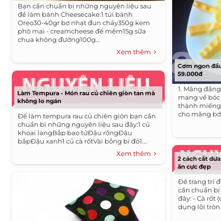
Bạn cần chuẩn bị những nguyên liệu sau
để làm bánh Cheesecake:1 túi bánh
Oreo30-40gr bơ nhạt đun chảy350g kem
phô mai - creamcheese để mềm15g sữa
chua không đường100g...
Xem thêm
Cơm ngon đầu 
59.000đ
1. Măng đắn
Làm Tempura - Món rau củ chiên giòn tan mà
mang về bóc v
không lo ngán
thành miếng 
cho măng bớt
Để làm tempura rau củ chiên giòn bạn cần
chuẩn bị những nguyên liệu sau đây:1 củ
khoai langBắp bao tửĐậu rồngĐậu
bắpĐậu xanh1 củ cà rốtVài bông bí đỏ1...
Xem thêm
2 cách cắt dưa 
ăn cực đẹp
Để trang trí đ
cần chuẩn bị
đây: - Cà rốt
dụng lõi tròn 