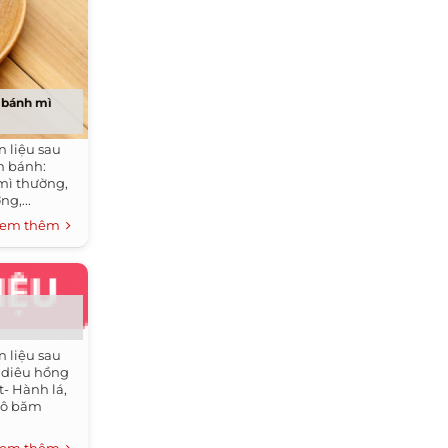
 bánh mì
 liệu sau
n bánh:
mì thường,
ng,...
em thêm
 liệu sau
á diêu hồng
t- Hành lá,
hô băm