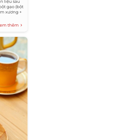
 liệu sau
ột gạo (bột
hầm xương +
em thêm