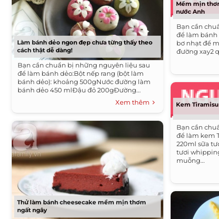
Mềm mịn thơ
nước Anh
Bạn cần chuẩ
để làm bánh
Làm bánh dẻo ngon đẹp chưa từng thấy theo
bơ nhạt để 
cách thật dễ dàng!
đường xay2 qu
Bạn cần chuẩn bị những nguyên liệu sau
để làm bánh dẻo:Bột nếp rang (bột làm
bánh dẻo): khoảng 500gNước đường làm
bánh dẻo 450 mlĐậu đỏ 200gĐường...
Xem thêm
Kem Tiramisu
Bạn cần chuẩ
để làm kem T
220ml sữa t
tươi whippin
muỗng...
Thử làm bánh cheesecake mềm mịn thơm
ngất ngây