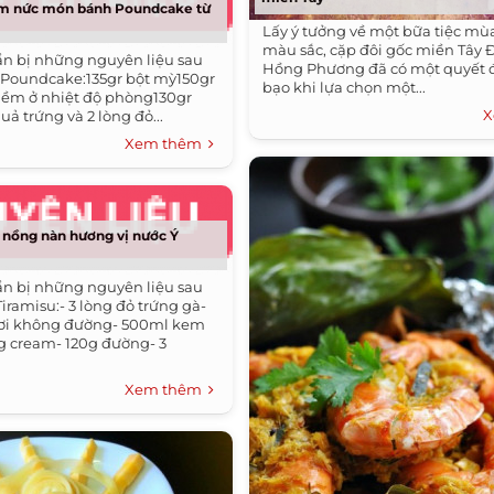
m nức món bánh Poundcake từ
Lấy ý tưởng về một bữa tiệc mù
màu sắc, cặp đôi gốc miền Tây 
n bị những nguyên liệu sau
Hồng Phương đã có một quyết đ
 Poundcake:135gr bột mỳ150gr
bạo khi lựa chọn một...
mềm ở nhiệt độ phòng130gr
X
ả trứng và 2 lòng đỏ...
Xem thêm
 nồng nàn hương vị nước Ý
n bị những nguyên liệu sau
iramisu:- 3 lòng đỏ trứng gà-
ươi không đường- 500ml kem
g cream- 120g đường- 3
Xem thêm