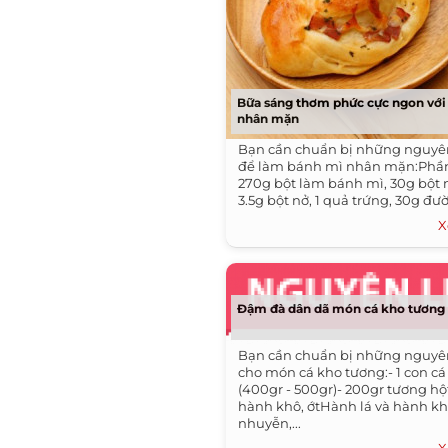
Bữa sáng thơm phức cực ngon với
nhân mặn
Bạn cần chuẩn bị những nguyên
để làm bánh mì nhân mặn:Phầ
270g bột làm bánh mì, 30g bột 
3.5g bột nở, 1 quả trứng, 30g đườ
X
Đậm đà dân dã món cá kho tương
Bạn cần chuẩn bị những nguyên
cho món cá kho tương:- 1 con c
(400gr - 500gr)- 200gr tương hộ
hành khô, ớtHành lá và hành k
nhuyễn,...