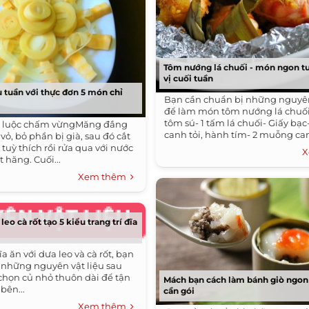
Tôm nướng lá chuối - món ngon tu
vị cuối tuần
tuần với thực đơn 5 món chỉ
Bạn cần chuẩn bị những nguyên
để làm món tôm nướng lá chuối
tôm sú- 1 tấm lá chuối- Giấy bạ
g luộc chấm vừngMăng đắng
canh tỏi, hành tím- 2 muỗng can
ỏ, bỏ phần bị già, sau đó cắt
tuỳ thích rồi rửa qua với nước
X
 hăng. Cuối...
Xem thêm
leo cà rốt tạo 5 kiểu trang trí đĩa
ĩa ăn với dưa leo và cà rốt, bạn
 những nguyên vật liệu sau
 (chọn củ nhỏ thuôn dài để tận
Mách bạn cách làm bánh giò ngo
bên...
cần gói
Xem thêm