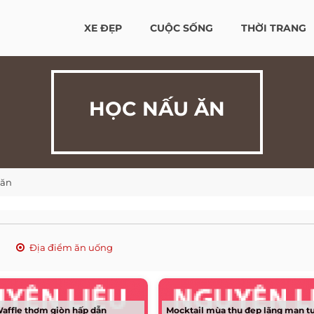
XE ĐẸP
CUỘC SỐNG
THỜI TRANG
HỌC NẤU ĂN
 ăn
Địa điểm ăn uống
affle thơm giòn hấp dẫn
Mocktail mùa thu đẹp lãng mạn t