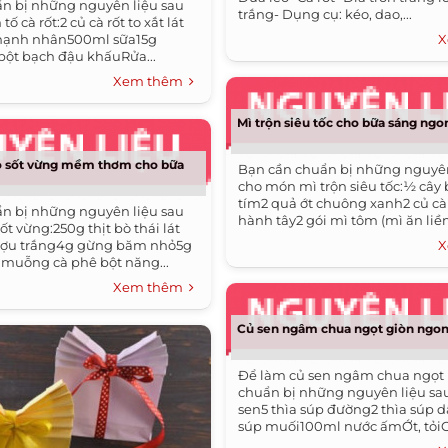
n bị những nguyên liệu sau
trắng- Dụng cụ: kéo, dao,...
ố cà rốt:2 củ cà rốt to xắt lát
hạnh nhân500ml sữa15g
X
bột bạch đậu khấuRửa...
Xem thêm
Mì trộn siêu tốc cho bữa sáng ngo
bò sốt vừng mềm thơm cho bữa
Bạn cần chuẩn bị những nguyên
cho món mì trộn siêu tốc:½ cây 
tím2 quả ớt chuông xanh2 củ cà 
n bị những nguyên liệu sau
hành tây2 gói mì tôm (mì ăn liền
t vừng:250g thịt bò thái lát
ợu trắng4g gừng băm nhỏ5g
X
 muỗng cà phê bột năng...
Xem thêm
Củ sen ngâm chua ngọt giòn ngon
Để làm củ sen ngâm chua ngọt
chuẩn bị những nguyên liệu sau
sen5 thìa súp đường2 thìa súp 
súp muối100ml nước ấmỚt, tỏiCủ