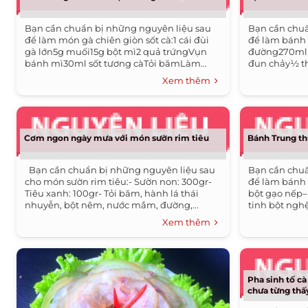
Bạn cần chuẩn bị những nguyên liệu sau
Bạn cần chuẩ
để làm món gà chiên giòn sốt cà:1 cái đùi
để làm bánh 
gà lớn5g muối15g bột mì2 quả trứngVụn
đường270ml 
bánh mì30ml sốt tương càTỏi bămLàm...
đun chảy½ thì
Xem thêm
Cơm ngon ngày mưa với món sườn rim tiêu
Bánh Trung t
Bạn cần chuẩn bị những nguyên liệu sau
Bạn cần chuẩ
cho món sườn rim tiêu:- Sườn non: 300gr-
để làm bánh 
Tiêu xanh: 100gr- Tỏi băm, hành lá thái
bột gạo nếp– 
nhuyễn, bột nêm, nước mắm, đường,...
tinh bột nghệ
Xem thêm
Pha sinh tố cà
chưa từng thấ