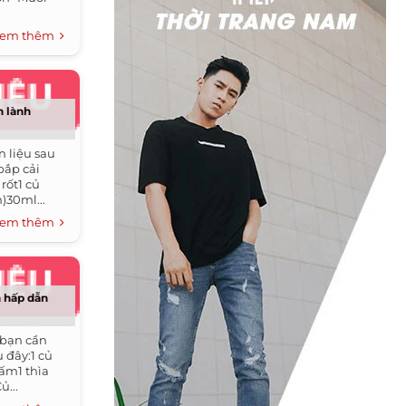
em thêm
n lành
 liệu sau
bắp cải
rốt1 củ
)30ml...
em thêm
 hấp dẫn
 bạn cần
 đây:1 củ
dấm1 thìa
...