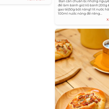
Bạn cần chuẩn bị những nguyên
để làm bánh giò:Vỏ bánh:200g b
gạo tẻ)50g bột năng1 lít nước 
100ml nước nóng để riêng...
X