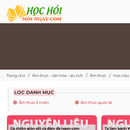
Trang chủ
Ẩm thực - văn hóa - du lịch
Ẩm thực
Học nấu
LỌC DANH MỤC
Ẩm thực 3 miền
Ẩm thực quốc tế
Gà chiên giòn sốt cà đậm đà ngon cơm
Tự làm bánh W