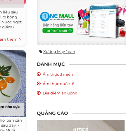
 liệu sau
i rô bông
- Nước ngọt
p giấm (
em thêm
Xưởng May Jean
DANH MỤC
Ẩm thực 3 miền
Ẩm thực quốc tế
Địa điểm ăn uống
hùm nho cực
QUẢNG CÁO
nho, bạn cần
sau đây: -
lớn- Muối