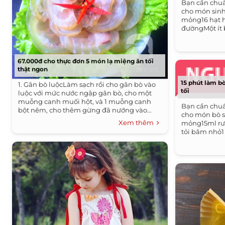
Bạn cần chuẩ
cho món sinh t
mỏng16 hạt 
đườngMột ít 
67.000đ cho thực đơn 5 món lạ miệng ăn tối
thật ngon
15 phút làm 
1. Gân bò luộcLàm sạch rồi cho gân bò vào
tối
luộc với mức nước ngập gân bò, cho một
muỗng canh muối hột, và 1 muỗng canh
Bạn cần chuẩ
bột nêm, cho thêm gừng đã nướng vào...
cho món bò số
Xem thêm
mỏng15ml rư
tỏi băm nhỏ1