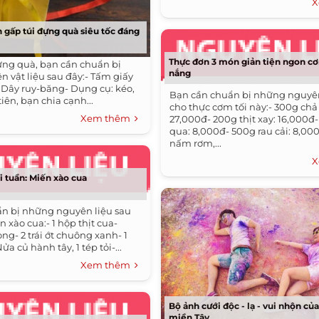
X
 gấp túi đựng quà siêu tốc đáng
Thực đơn 3 món giản tiện ngon c
ựng quà, bạn cần chuẩn bị
nắng
 vật liệu sau đây:- Tấm giấy
Dây ruy-băng- Dụng cụ: kéo,
Bạn cần chuẩn bị những nguyên
ên, bạn chia cạnh...
cho thực cơm tối này:- 300g chả 
Xem thêm
27,000đ- 200g thịt xay: 16,000đ
qua: 8,000đ- 500g rau cải: 8,00
nấm rơm,...
X
 tuần: Miến xào cua
n bị những nguyên liệu sau
xào cua:- 1 hộp thịt cua-
g- 2 trái ớt chuông xanh- 1
ửa củ hành tây, 1 tép tỏi-...
Xem thêm
Bộ ảnh cưới độc - lạ - vui nhộn củ
miền Tây