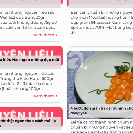
n bị những nguyên liệu sau
Bạn cần chuẩn bị những nguyên
Waffle:2 quả trứng20gr
cho món Mocktail hoàng hôn:- S
sữa tươi không đường75g bơ
bụp giấm (Hibiscus)- Cam vàng
a café vani1.5 thìa café bột...
Sprite (hoặc 7UP)- Mứt bông bụ
để...
Xem thêm
X
hu kiểu Hàn ngon miệng đẹp mắt
n bị những nguyên liệu sau
Trung thu kiểu Hàn:– 500gr
Lá dứa– 2 – 3 thìa sữa chua
 (hoặc khoảng 100gr...
Xem thêm
4 bước đơn giản tỉa cà rốt hình c
đáng yêu
 rốt thật ngon theo cách mới lạ
Để tỉa cà rốt thành hình chùm 
y
chuẩn bị những nguyên vật liệu 
Dưa leo- Cà rốt- Đĩa tròn trắng 