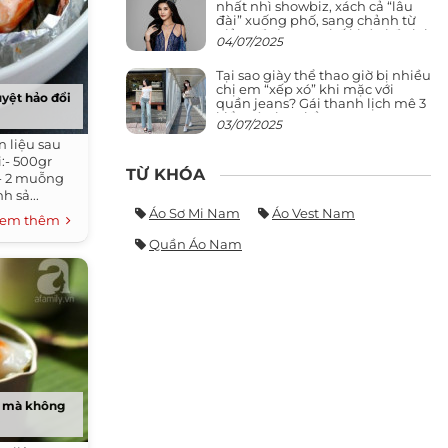
nhất nhì showbiz, xách cả “lâu
đài” xuống phố, sang chảnh từ
giảng đường ra phố khó ai đọ lại
04/07/2025
Tại sao giày thể thao giờ bị nhiều
chị em “xếp xó” khi mặc với
yệt hảo đổi
quần jeans? Gái thanh lịch mê 3
kiểu này hơn hẳn
03/07/2025
 liệu sau
:- 500gr
TỪ KHÓA
c- 2 muỗng
h sả...
Áo Sơ Mi Nam
Áo Vest Nam
em thêm
Quần Áo Nam
n mà không