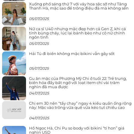
Xuống phố sáng thứ 7 với váy hoa sặc sỡ như Tăng
Thanh Hà, mặc sao để trông điệu đà mà không sến
05/07/2025
Nữ ca sĩ U40 nhưng mặc đẹp hơn cả Gen Z, khi cá
tính bùng cháy, lúc lại bánh bèo như cô nữ chính
ngôn tình
05/07/2025
Hải Tú đi biển không mặc bikini vẫn gây sốt
05/07/2025
Gu ăn mặc của Phương Mỹ Chi ở tuổi 22: Trẻ trung,
biến hóa đầy bất ngờ với loạt item chỉ vài trăm
nghìn đã mua được
04/07/2025
Chị em 30 nên “tẩy chay” ngay 4 kiểu quần ống rộng
này: Mặc vào trông vừa quê vừa kéo tụt chiều cao
04/07/2025
Hồ Ngọc Hà, Chi Pu so body với bikini “tí hon” giá
nghìn USD