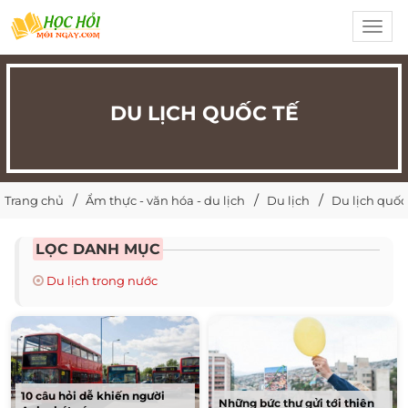
Toggl
navig
DU LỊCH QUỐC TẾ
Trang chủ
Ẩm thực - văn hóa - du lịch
Du lịch
Du lịch quốc
LỌC DANH MỤC
Du lịch trong nước
10 câu hỏi dễ khiến người
Những bức thư gửi tới thiên