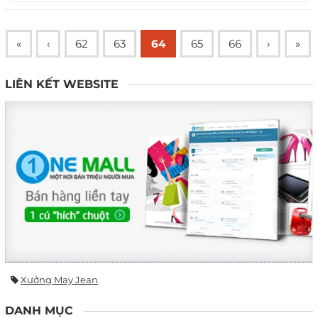
«
‹
62
63
64
65
66
›
»
LIÊN KẾT WEBSITE
Xưởng May Jean
DANH MỤC