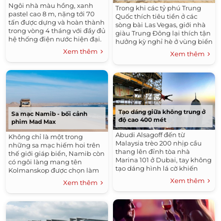
Ngôi nhà màu hồng, xanh
Trong khi các tỷ phú Trung
pastel cao 8 m, nặng tới 70
Quốc thích tiêu tiền ở các
tấn được dựng và hoàn thành
sòng bài Las Vegas, giới nhà
trong vòng 4 tháng với đầy đủ
giàu Trung Đông lại thích tận
hệ thống điện nước hiện đại.
hưởng kỳ nghỉ hè ở vùng biển
Địa Trung Hải.
Xem thêm
Xem thêm
Tạo dáng giữa không trung ở
Sa mạc Namib - bối cảnh
độ cao 400 mét
phim Mad Max
Abudi Alsagoff đến từ
Không chỉ là một trong
Malaysia trèo 200 nhịp cầu
những sa mạc hiếm hoi trên
thang lên đỉnh tòa nhà
thế giới giáp biển, Namib còn
Marina 101 ở Dubai, tay không
có ngôi làng mang tên
tạo dáng hình lá cờ khiến
Kolmanskop được chọn làm
người xem thót tim.
bối cảnh tuyệt đẹp của phim
Xem thêm
Xem thêm
Mad Max: Fury Road.