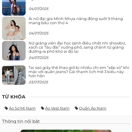
04/07/2025
Ái nữ đại gia Minh Nhựa năng động suốt 9 tháng
mang bầu con thứ 4
04/07/2025
Nữ giảng viên đại học sành điệu nhất nhì showbiz,
xách cả “lâu đài” xuống phố, sang chảnh từ giảng
đường ra phố khó ai đọ lại
04/07/2025
Tại sao giày thể thao giờ bị nhiều chị em “xếp xó” khi
mặc với quần jeans? Gái thanh lịch mê 3 kiểu này
hơn hẳn
03/07/2025
TỪ KHÓA
Áo Sơ Mi Nam
Áo Vest Nam
Quần Áo Nam
Thông tin nổi bật