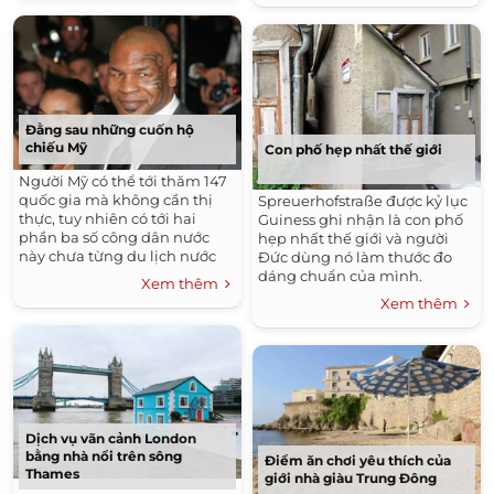
Đằng sau những cuốn hộ
chiếu Mỹ
Con phố hẹp nhất thế giới
Người Mỹ có thể tới thăm 147
quốc gia mà không cần thị
Spreuerhofstraße được kỷ lục
thực, tuy nhiên có tới hai
Guiness ghi nhận là con phố
phần ba số công dân nước
hẹp nhất thế giới và người
này chưa từng du lịch nước
Đức dùng nó làm thước đo
ngoài.
dáng chuẩn của mình.
Xem thêm
Xem thêm
Dịch vụ vãn cảnh London
bằng nhà nổi trên sông
Điểm ăn chơi yêu thích của
Thames
giới nhà giàu Trung Đông