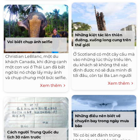
Những kiệt tác lên thiên
đường, xuống long cung trên
Voi biết chụp ảnh selfie
thế giới
Ở Scotland có một cây cầu mà
Christian LeBlanc, một du
vào những lúc thủy triều lên,
khách Canada, khi đứng cạnh
du khách sẽ không thể xác
một con voi ở Thái Lan đã bất
định được nó sẽ đưa mình đi
ngờ bị nó chộp lấy máy ảnh
tới đâu, còn tại Ba Lan người
và chụp chung một bức selfie.
ta xây dựng hẳn một chuyến
Xem thêm
Xem thêm
tàu đi thẳng lên trời xanh.
Những điều nên biết về
chuyến bay trong ngày mưa
bão
Cách người Trung Quốc du
Tôi có bị sét đánh trúng
lịch 30 năm trước