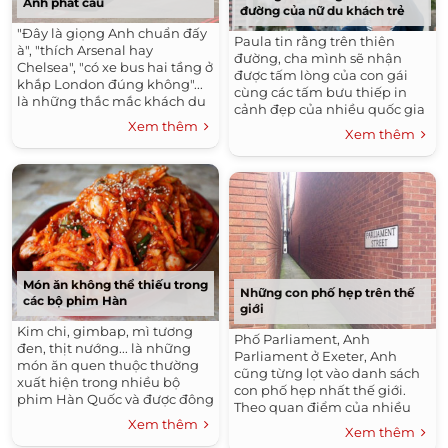
Anh phát cáu
đường của nữ du khách trẻ
"Đây là giọng Anh chuẩn đấy
Paula tin rằng trên thiên
à", "thích Arsenal hay
đường, cha mình sẽ nhận
Chelsea", "có xe bus hai tầng ở
được tấm lòng của con gái
khắp London đúng không"...
cùng các tấm bưu thiếp in
là những thắc mắc khách du
cảnh đẹp của nhiều quốc gia
lịch thường hỏi về nước Anh.
Xem thêm
trên thế giới mà cô và bạn bè
Xem thêm
đã ghé thăm.
Món ăn không thể thiếu trong
Những con phố hẹp trên thế
các bộ phim Hàn
giới
Kim chi, gimbap, mì tương
Phố Parliament, Anh
đen, thịt nướng... là những
Parliament ở Exeter, Anh
món ăn quen thuộc thường
cũng từng lọt vào danh sách
xuất hiện trong nhiều bộ
con phố hẹp nhất thế giới.
phim Hàn Quốc và được đông
Theo quan điểm của nhiều
đảo khán giả Việt ưa thích.
du khách, nơi này đúng chất
Xem thêm
Xem thêm
phố...