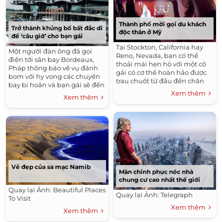
Thành phố mời gọi du khách
Trở thành khủng bố bất đắc dĩ
độc thân ở Mỹ
để ‘câu giờ’ cho bạn gái
Tại Stockton, California hay
Một người đàn ông đã gọi
Reno, Nevada, bạn có thể
điện tới sân bay Bordeaux,
thoải mái hẹn hò với một cô
Pháp thông báo về vụ đánh
gái có cơ thể hoàn hảo được
bom với hy vọng các chuyến
trau chuốt từ đầu đến chân
bay bị hoãn và bạn gái sẽ đến
mà cần lo cho ví tiền của
Xem thêm
kịp giờ.
Xem thêm
mình.
Vẻ đẹp của sa mạc Namib
Màn chinh phục nóc nhà
chung cư cao nhất thế giới
Quay lại Ảnh: Beautiful Places
Quay lại Ảnh: Telegraph
To Visit
Xem thêm
Xem thêm