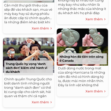
không hay bị nhào lộn cùng
máy bay như siêu nhân là
Cần một thư giới thiệu của
những thắc mắc của không ít
sếp để vào khách sạn, mua vé
du khách khi họ phải đáp
máy bay hay sử dụng phiếu
một chuyến bay vào ngày
ăn được cấp từ chính quyền...
Xem thêm
mưa gió.
là những điểm khác biệt khi
du lịch ở Trung Quốc vào ba
Xem thêm
thập kỷ trước.
Những hòn đá tiên trên sông
ở Canada
Trung Quốc hy vọng ‘danh
sách đen’ kiềm chế hành vi
Dưới dòng nước trong mát
du khách
của sông Harricana là những
viên đá nhỏ có hình dáng kỳ
Chính quyền Trung Quốc cho
lạ, được mài mòn nhẵn thín.
biết danh tính những người
Đây là linh vật không thể
trong "danh sách đen" có thể
thiếu trong đời sống của thổ
Xem thêm
bị cung cấp cho cảnh sát, hải
dân da đỏ.
quan và thậm chí cả ngân
hàng để hạn chế các hành vi
Xem thêm
xấu khi đi du lịch.