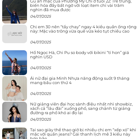
Gu ăn mặc của Phương Mỹ Chi ở tuổi 22: Trẻ trung,
biến hóa đầy bất ngờ với loạt item chỉ vài trăm
nghìn đã mua được
04/07/2025
Chị em 30 nên “tẩy chay” ngay 4 kiểu quần ống rộng
này: Mặc vào trông vừa quê vừa kéo tụt chiều cao
04/07/2025
Hồ Ngọc Hà, Chi Pu so body với bikini “tí hon” giá
nghìn USD
04/07/2025
Ái nữ đại gia Minh Nhựa năng động suốt 9 tháng
mang bầu con thứ 4
04/07/2025
Nữ giảng viên đại học sành điệu nhất nhì showbiz,
xách cả “lâu đài” xuống phố, sang chảnh từ giảng
đường ra phố khó ai đọ lại
04/07/2025
Tại sao giày thể thao giờ bị nhiều chị em “xếp xó” khi
mặc với quần jeans? Gái thanh lịch mê 3 kiểu này
hơn hẳn