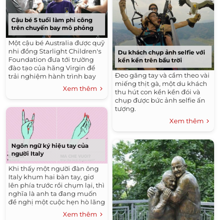
Cậu bé 5 tuổi làm phi công
trên chuyến bay mô phỏng
Một cậu bé Australia được quỹ
nhi đồng Starlight Children's
Du khách chụp ảnh selfie với
Foundation đưa tới trường
kền kền trên bầu trời
đào tạo của hãng Virgin để
Đeo găng tay và cầm theo vài
trải nghiệm hành trình bay
miếng thịt gà, một du khách
mô phỏng của các phi công.
Xem thêm
thu hút con kền kền đói và
chụp được bức ảnh selfie ấn
tượng.
Xem thêm
Ngôn ngữ ký hiệu tay của
người Italy
Khi thấy một người đàn ông
Italy khum hai bàn tay, giơ
lên phía trước rồi chụm lại, thì
nghĩa là anh ta đang muốn
đề nghị một cuộc hẹn hò lãng
mạn với bạn.
Xem thêm