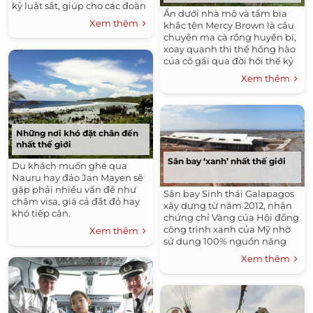
kỷ luật sắt, giúp cho các đoàn
Ẩn dưới nhà mộ và tấm bia
tàu luôn sạch bóng và khởi
Xem thêm
khắc tên Mercy Brown là câu
hành đúng giờ. Họ được
chuyện ma cà rồng huyền bí,
mệnh danh là thiên thần
xoay quanh thi thể hồng hào
Shinkansen.
của cô gái qua đời hồi thế kỷ
19.
Xem thêm
Những nơi khó đặt chân đến
nhất thế giới
Sân bay ‘xanh’ nhất thế giới
Du khách muốn ghé qua
Nauru hay đảo Jan Mayen sẽ
gặp phải nhiều vấn đề như
Sân bay Sinh thái Galapagos
chậm visa, giá cả đắt đỏ hay
xây dựng từ năm 2012, nhận
khó tiếp cận.
chứng chỉ Vàng của Hội đồng
công trình xanh của Mỹ nhờ
Xem thêm
sử dụng 100% nguồn năng
lượng từ gió và mặt trời.
Xem thêm