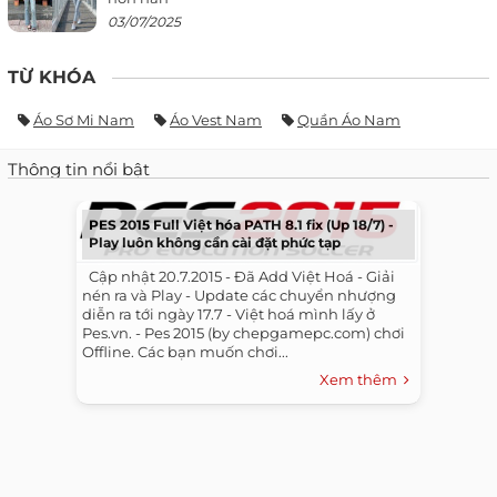
03/07/2025
TỪ KHÓA
Áo Sơ Mi Nam
Áo Vest Nam
Quần Áo Nam
Thông tin nổi bật
PES 2015 Full Việt hóa PATH 8.1 fix (Up 18/7) -
Play luôn không cần cài đặt phức tạp
​ ​ Cập nhật 20.7.2015 - Đã Add Việt Hoá - Giải
nén ra và Play - Update các chuyển nhượng
diễn ra tới ngày 17.7 - Việt hoá mình lấy ở
Pes.vn. - Pes 2015 (by chepgamepc.com) chơi
Offline. Các bạn muốn chơi...
Xem thêm