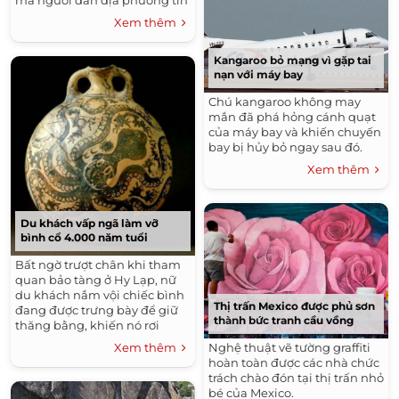
rằng sẽ đem lại may mắn,
Xem thêm
giải thoát bệnh tật.
Kangaroo bỏ mạng vì gặp tai
nạn với máy bay
Chú kangaroo không may
mắn đã phá hỏng cánh quạt
của máy bay và khiến chuyến
bay bị hủy bỏ ngay sau đó.
Xem thêm
Du khách vấp ngã làm vỡ
bình cổ 4.000 năm tuổi
Bất ngờ trượt chân khi tham
quan bảo tàng ở Hy Lạp, nữ
du khách nắm vội chiếc bình
Thị trấn Mexico được phủ sơn
đang được trưng bày để giữ
thành bức tranh cầu vồng
thăng bằng, khiến nó rơi
xuống vỡ thành nhiều mảnh.
Nghệ thuật vẽ tường graffiti
Xem thêm
hoàn toàn được các nhà chức
trách chào đón tại thị trấn nhỏ
bé của Mexico.