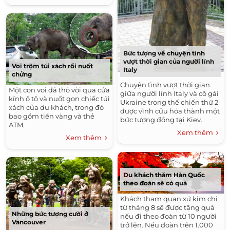
Bức tượng về chuyện tình
vượt thời gian của người lính
Voi trộm túi xách rồi nuốt
Italy
chửng
Chuyện tình vượt thời gian
Một con voi đã thò vòi qua cửa
giữa người lính Italy và cô gái
kính ô tô và nuốt gọn chiếc túi
Ukraine trong thế chiến thứ 2
xách của du khách, trong đó
được vĩnh cửu hóa thành một
bao gồm tiền vàng và thẻ
bức tượng đồng tại Kiev.
ATM.
Xem thêm
Xem thêm
Du khách thăm Hàn Quốc
theo đoàn sẽ có quà
Khách tham quan xứ kim chi
từ tháng 8 sẽ được tặng quà
Những bức tượng cười ở
nếu đi theo đoàn từ 10 người
Vancouver
trở lên. Nếu đoàn trên 1.000