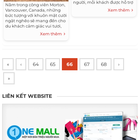
người, mỗi khách được hỗ trợ
Nằm trong công viên Morton,
tương đương 20.000 won.
Vancouver, Canada, những
Xem thêm
bức tượng với khuôn mặt cười
ngặt nghẽo sẽ mang đến cho
du khách cảm giác vui tươi,
hài hước.
Xem thêm
«
‹
64
65
66
67
68
›
»
LIÊN KẾT WEBSITE