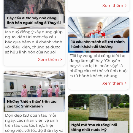
Xem thêm
Cây cầu được xây nhờ dâng
linh hồn người sống ở Thụy Sĩ
Ma quỷ đồng ý xây dựng giúp
người dân Uri một cây cầu
10 câu nên tránh để trở thành
bắc qua hẻm núi chênh vênh
hành khách dễ thương
với điều kiện, chúng sẽ được
sở hữu linh hồn của người
"Tôi hy vọng phi công biết họ
đầu tiên đi qua đó.
Xem thêm
đang làm gì" hay "Chuyến
bay vì sao lại bị hoãn vậy" là
những câu có thể vô tình buột
ra từ hành khách, nhưng
khiến các tiếp viên rất khó xử.
Xem thêm
Những ‘thiên thần’ trên tàu
cao tốc Shinkansen
Dọn dẹp 120 đoàn tàu mỗi
ngày, các nhân viên vệ sinh
Ngôi mộ ‘ma cà rồng’ nổi
trên tàu cao tốc thực hiện
tiếng nhất nước Mỹ
công việc với tốc độ thần kỳ và