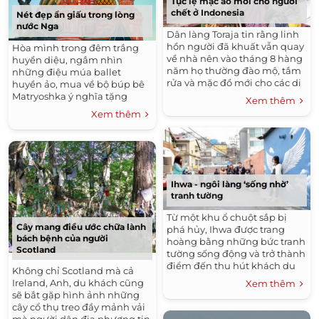
Tục lệ mặc áo mới cho người
chết ở Indonesia
Nét đẹp ẩn giấu trong lòng
nước Nga
Dân làng Toraja tin rằng linh
hồn người đã khuất vẫn quay
Hòa mình trong đêm trắng
về nhà nên vào tháng 8 hàng
huyền diệu, ngắm nhìn
năm họ thường đào mộ, tắm
những điệu múa ballet
rửa và mặc đồ mới cho các di
huyền ảo, mua về bộ búp bê
cốt người thân trong nhà.
Matryoshka ý nghĩa tặng
Xem thêm
người thân... là trải nghiệm
Xem thêm
thú vị khi đặt chân đến xứ sở
bạch dương.
Ihwa - ngôi làng ‘sống nhờ’
tranh tường
Từ một khu ổ chuột sắp bị
Cây mang điều ước chữa lành
phá hủy, Ihwa được trang
bách bệnh của người
hoàng bằng những bức tranh
Scotland
tường sống động và trở thành
điểm đến thu hút khách du
Không chỉ Scotland mà cả
lịch.
Ireland, Anh, du khách cũng
Xem thêm
sẽ bắt gặp hình ảnh những
cây cổ thụ treo đầy mảnh vải
mà người dân địa phương tin