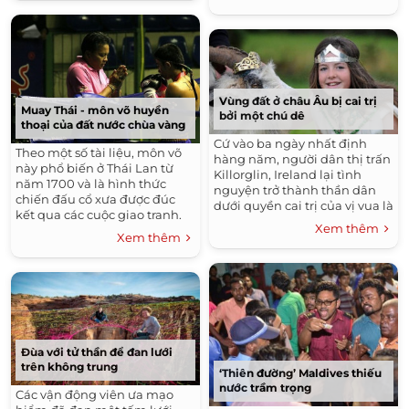
Vùng đất ở châu Âu bị cai trị
Muay Thái - môn võ huyền
bởi một chú dê
thoại của đất nước chùa vàng
Cứ vào ba ngày nhất định
Theo một số tài liệu, môn võ
hàng năm, người dân thị trấn
này phổ biến ở Thái Lan từ
Killorglin, Ireland lại tình
năm 1700 và là hình thức
nguyện trở thành thần dân
chiến đấu cổ xưa được đúc
dưới quyền cai trị của vị vua là
kết qua các cuộc giao tranh.
một chú dê núi.
Xem thêm
Xem thêm
Đùa với tử thần để đan lưới
trên không trung
‘Thiên đường’ Maldives thiếu
nước trầm trọng
Các vận động viên ưa mạo