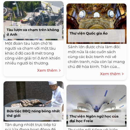
Tàu lượn va chạm trên không
Thư viện Quốc gia Áo
ở Anh
Một đoàn tàu lượn chở 16
Sảnh lớn được chia làm đôi:
người va chạm với một tàu
một nửa là các cuốn sách
khác ở độ cao 8 mét trong
cùng các bức tranh nói về
công viên giải trí ở Anh khiến
chiến tranh, nửa còn lại mang
nhiều người bị thương.
chủ đề hòa bình. Trần của...
Xem thêm
Xem thêm
Bữa tiệc BBQ nóng bỏng nhất
thế giới
Thư viện Ngôn ngữ học của
đại học Freie
Tận dụng nhiệt trực tiếp từ
núi lửa đang hoạt động để
Thư viện nổi tiếng với kiến