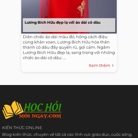
Lương Bích Hữu đẹp lạ với áo dài cô dâu
Diện chiếc áo dài màu đỏ, hồng cách điệu
cùng khăn voan, Lương Bích Hữu hóa thân
thành cô dâu đầy quyến rũ, gợi cảm. Ngắm
Lương Bích Hữu đẹp lạ, sang trọng với những
chiếc áo dài cô dâu: ...
Xem thêm
KIẾN THỨC ONLINE
Blog kiến thức, chuyên về tất cả các lĩnh vực giáo dục, cuộc sống,