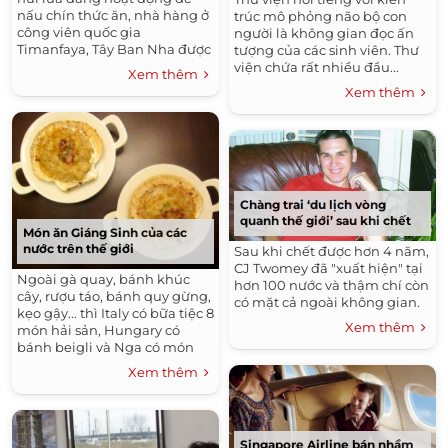
nấu chín thức ăn, nhà hàng ở
trúc mô phỏng não bộ con
công viên quốc gia
người là không gian đọc ấn
Timanfaya, Tây Ban Nha được
tượng của các sinh viên. Thư
xem là nơi thú vị để ghé đến.
viện chứa rất nhiều đầu...
Xem thêm
Xem thêm
Chàng trai ‘du lịch vòng
quanh thế giới’ sau khi chết
Món ăn Giáng Sinh của các
nước trên thế giới
Sau khi chết được hơn 4 năm,
CJ Twomey đã "xuất hiện" tại
Ngoài gà quay, bánh khúc
hơn 100 nước và thậm chí còn
cây, rượu táo, bánh quy gừng,
có mặt cả ngoài không gian.
kẹo gậy... thì Italy có bữa tiệc 8
Xem thêm
món hải sản, Hungary có
bánh beigli và Nga có món
khai vị Zakuski.
Xem thêm
Singapore Airline bán nhầm