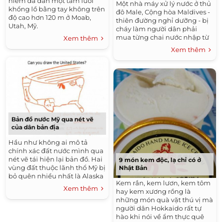
hiểm đã đan một tấm lưới
Một nhà máy xử lý nước ở thủ
khổng lồ bằng tay không trên
đô Male, Cộng hòa Maldives -
độ cao hơn 120 m ở Moab,
thiên đường nghỉ dưỡng - bị
Utah, Mỹ.
cháy làm người dân phải
mua từng chai nước nhập từ
Xem thêm
nước ngoài về.
Xem thêm
Bản đồ nước Mỹ qua nét vẽ
của dân bản địa
Hầu như không ai mô tả
chính xác đất nước mình qua
nét vẽ tái hiện lại bản đồ. Hai
9 món kem độc, lạ chỉ có ở
vùng đất thuộc lãnh thổ Mỹ bị
Nhật Bản
bỏ quên nhiều nhất là Alaska
Kem rắn, kem lươn, kem tôm
và Hawaii.
Xem thêm
hay kem xương rồng là
những món quà vặt thú vị mà
người dân Hokkaido rất tự
hào khi nói về ẩm thực quê