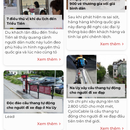
900 vé thương gia với giá
bình dân
Sau khi phát hiện ra sai sót,
7 điều thú vị khi du lịch đến
hãng hàng không quốc gia
Triều Tiên
này đang đề nghị các đại lý
thông báo đến khách hàng và
Du khách lần đầu đến Triều
tính lại phí chênh lệch.
Tiên sẽ thấy quang cảnh
người dân nước này luôn đeo
Xem thêm
phù hiệu in hình nguyên thủ
quốc gia và lúc nào cũng tỏ
thái độ cung kính. Ngoài ra,
Xem thêm
đàn ông và phụ nữ cũng chỉ
có kiểu tóc nhất định để lựa
chọn.
Na Uy xây cầu thang tự động
cho người đi xe đạp
Với chi phí xây dựng lên tới
Độc đáo cầu thang tự động
2.800 USD cho một mét,
cho người đi xe đạp ở Na Uy
CycloCable là cầu thang tự
động cho người đi xe đạp đầu
Lead
tiên trên thế giới.
Xem thêm
Xem thêm