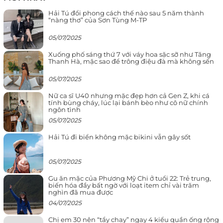
Hải Tú đổi phong cách thế nào sau 5 năm thành
“nàng thơ” của Sơn Tùng M-TP
05/07/2025
Xuống phố sáng thứ 7 với váy hoa sặc sỡ như Tăng
Thanh Hà, mặc sao để trông điệu đà mà không sến
05/07/2025
Nữ ca sĩ U40 nhưng mặc đẹp hơn cả Gen Z, khi cá
tính bùng cháy, lúc lại bánh bèo như cô nữ chính
ngôn tình
05/07/2025
Hải Tú đi biển không mặc bikini vẫn gây sốt
05/07/2025
Gu ăn mặc của Phương Mỹ Chi ở tuổi 22: Trẻ trung,
biến hóa đầy bất ngờ với loạt item chỉ vài trăm
nghìn đã mua được
04/07/2025
Chị em 30 nên “tẩy chay” ngay 4 kiểu quần ống rộng