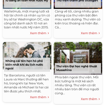
10 bang an toàn nhất nước Mỹ
Thư viện thành phố Stuttgart
WalletHub, một mạng lưới xã
Càng về tối, càng nhiều gian
hội tài chính cá nhân uy tín có
phòng của thư viện bật đèn
trụ sở tại Washington DC, vừa
màu xanh dương. Thư viện có
công bố danh sách 10 nơi an
kiến trúc thoáng và hiện đại.
toàn nhất nước Mỹ năm 2015.
Cả...
Xem thêm
Xem thêm
Những cái tên hẹn hò phổ
biến nhất khi du lịch nước
Thư viện Đại học nghệ thuật
ngoài
Musashino
Tại Barcelona, người có tên
Phía bên ngoài thư viện. Mỗi
Laura và Marc thường dễ hẹn
bức tường là một kệ sách
hò, trong khi tại New York,
nhiều tầng. Thư viện có rất
Amanda và Michael là hai cái
nhiều bàn tròn để mọi người
tên được yêu thích nhất.
cùng...
Xem thêm
Xem thêm