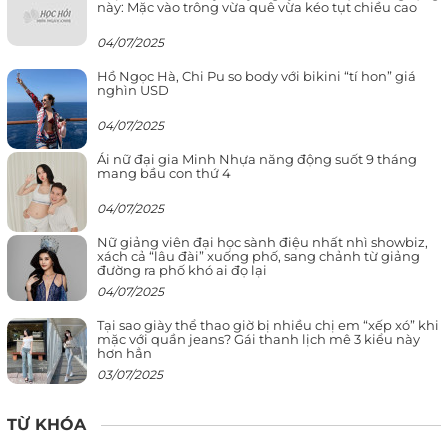
này: Mặc vào trông vừa quê vừa kéo tụt chiều cao
04/07/2025
Hồ Ngọc Hà, Chi Pu so body với bikini “tí hon” giá
nghìn USD
04/07/2025
Ái nữ đại gia Minh Nhựa năng động suốt 9 tháng
mang bầu con thứ 4
04/07/2025
Nữ giảng viên đại học sành điệu nhất nhì showbiz,
xách cả “lâu đài” xuống phố, sang chảnh từ giảng
đường ra phố khó ai đọ lại
04/07/2025
Tại sao giày thể thao giờ bị nhiều chị em “xếp xó” khi
mặc với quần jeans? Gái thanh lịch mê 3 kiểu này
hơn hẳn
03/07/2025
TỪ KHÓA