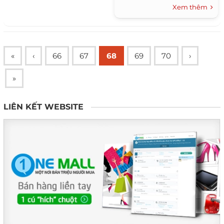
hương mình.
Xem thêm
«
‹
66
67
68
69
70
›
»
LIÊN KẾT WEBSITE