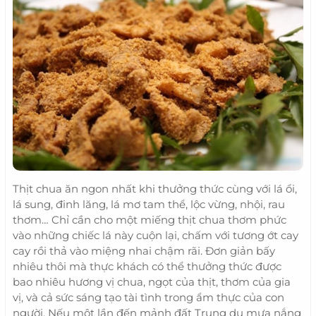
Thịt chua ăn ngon nhất khi thưởng thức cùng với lá ổi,
lá sung, đinh lăng, lá mơ tam thể, lộc vừng, nhội, rau
thơm… Chỉ cần cho một miếng thịt chua thơm phức
vào những chiếc lá này cuộn lại, chấm với tương ớt cay
cay rồi thả vào miệng nhai chậm rãi. Đơn giản bấy
nhiêu thôi mà thực khách có thể thưởng thức được
bao nhiêu hương vị chua, ngọt của thịt, thơm của gia
vị, và cả sức sáng tạo tài tình trong ẩm thực của con
người. Nếu một lần đến mảnh đất Trung du mưa nắng