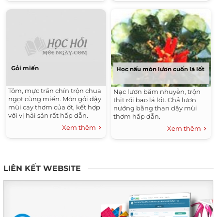
Gỏi miến
Học nấu món lươn cuốn lá lốt
Tôm, mực trần chín trộn chua
Nạc lươn băm nhuyễn, trộn
ngọt cùng miến. Món gỏi dậy
thịt rồi bao lá lốt. Chả lươn
mùi cay thơm của ớt, kết hợp
nướng bằng than dậy mùi
với vị hải sản rất hấp dẫn.
thơm hấp dẫn.
Xem thêm
Xem thêm
LIÊN KẾT WEBSITE