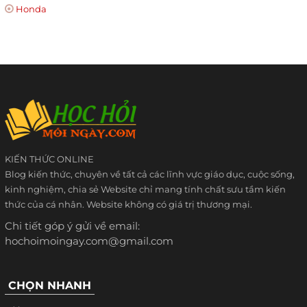
Honda
KIẾN THỨC ONLINE
Blog kiến thức, chuyên về tất cả các lĩnh vực giáo dục, cuộc sống,
kinh nghiệm, chia sẻ Website chỉ mang tính chất sưu tầm kiến
thức của cá nhân. Website không có giá trị thương mại.
Chi tiết góp ý gửi về email:
hochoimoingay.com@gmail.com
CHỌN NHANH