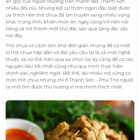
ăn gốc của người Mường trên mảnh đất Thanh Sơn
nhiều đồi núi. Nhưng bởi sự thơm ngon đặc biệt được
ưa thích nên thịt chua đã lan truyền sang nhiều vùng
khác trong tỉnh, khiến món ăn ngày càng trở nên nổi
tiếng và trở thành một thứ đặc sản quà tặng đặc sắc
nơi đây.
Thịt chua có cách làm khá đơn giản nhưng để có một
lọ thịt chua hấp dẫn và đạt yêu cầu lại là cả một nghệ
thuật, và nó thể hiện qua sự chọn lọc kỹ càng để có các
nguyên liệu tốt nhất cũng như quy trình thực hiện
chính xác, nghiêm ngặt. Bởi thế, dù nhiều nơi cũng có
món thịt chua nhưng chỉ ở Thanh Sơn – Phú Thọ người
ta mới tìm được thứ hương vị mà mình thích nhất.