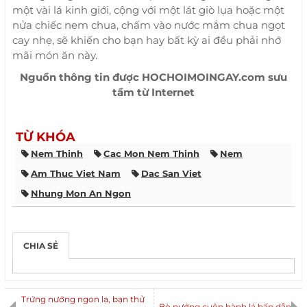
một vài lá kinh giới, cộng với một lát giò lụa hoặc một
nửa chiếc nem chua, chấm vào nước mắm chua ngọt
cay nhẹ, sẽ khiến cho bạn hay bất kỳ ai đều phải nhớ
mãi món ăn này.
Nguồn thông tin được HOCHOIMOINGAY.com sưu
tầm từ Internet
TỪ KHÓA
Nem Thinh
Cac Mon Nem Thinh
Nem
Am Thuc Viet Nam
Dac San Viet
Nhung Mon An Ngon
CHIA SẺ
Trứng nướng ngon lạ, bạn thử
Bò nướng cuộn hành lá hấp dẫn