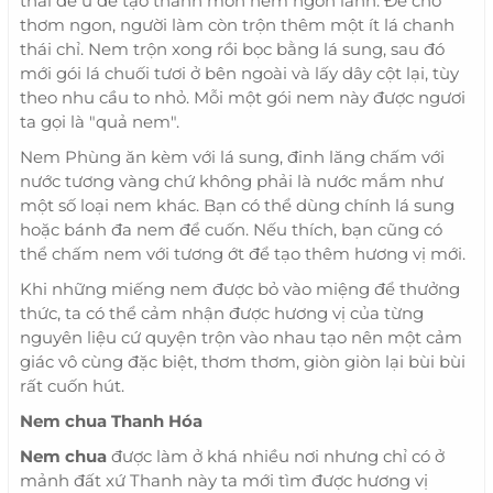
thái để ủ để tạo thành món nem ngon lành. Để cho
thơm ngon, người làm còn trộn thêm một ít lá chanh
thái chỉ. Nem trộn xong rồi bọc bằng lá sung, sau đó
mới gói lá chuối tươi ở bên ngoài và lấy dây cột lại, tùy
theo nhu cầu to nhỏ. Mỗi một gói nem này được ngươi
ta gọi là "quả nem".
Nem Phùng ăn kèm với lá sung, đinh lăng chấm với
nước tương vàng chứ không phải là nước mắm như
một số loại nem khác. Bạn có thể dùng chính lá sung
hoặc bánh đa nem để cuốn. Nếu thích, bạn cũng có
thể chấm nem với tương ớt để tạo thêm hương vị mới.
Khi những miếng nem được bỏ vào miệng để thưởng
thức, ta có thể cảm nhận được hương vị của từng
nguyên liệu cứ quyện trộn vào nhau tạo nên một cảm
giác vô cùng đặc biệt, thơm thơm, giòn giòn lại bùi bùi
rất cuốn hút.
Nem chua Thanh Hóa
Nem chua
được làm ở khá nhiều nơi nhưng chỉ có ở
mảnh đất xứ Thanh này ta mới tìm được hương vị