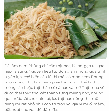
Để làm nem Phùng chỉ cần thịt nạc, bì lợn, gạo tẻ, gạo
nếp, lá sung. Nguyên liệu tuy đơn giản nhưng quá trình
tuyển lựa, chế biến cầu kì thì mới có món nem Phùng
ngon được. Thịt làm nem phải tươi, đó có thể là thịt
mông sấn hoặc thịt thăn có cả nạc và mỡ. Thịt mua về
được thái theo thớ, cắt thành từng miếng nhỏ, nhúng
qua nước sôi cho chín tái, lọc thịt nạc riêng, thịt mỡ
riêng rồi xắt nhỏ như con trì, trộn với gia vị muối mắm,
bột ngọt cho vừa đủ đậm đà.