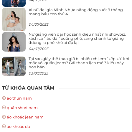
Ái nữ đại gia Minh Nhựa năng động suốt 9 tháng
mang bầu con thứ 4
04/07/2025
Nữ giảng viên đại học sành điệu nhất nhì showbiz,
xách cả “lâu đài” xuống phố, sang chảnh từ giảng
đường ra phố khó ai đọ lại
04/07/2025
Tại sao giày thể thao giờ bị nhiều chị em “xếp xó” khi
mặc với quần jeans? Gái thanh lịch mê 3 kiểu này
hơn hẳn
03/07/2025
TỪ KHÓA QUAN TÂM
áo thun nam
quần short nam
áo khoác jean nam
áo khoác da