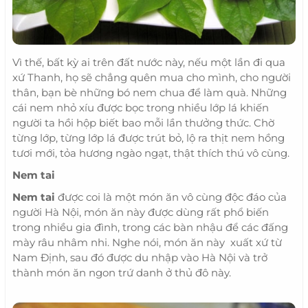
Vì thế, bất kỳ ai trên đất nước này, nếu một lần đi qua
xứ Thanh, họ sẽ chẳng quên mua cho mình, cho người
thân, bạn bè những bó nem chua để làm quà. Những
cái nem nhỏ xíu được bọc trong nhiều lớp lá khiến
người ta hồi hộp biết bao mỗi lần thưởng thức. Chờ
từng lớp, từng lớp lá được trút bỏ, lộ ra thịt nem hồng
tươi mới, tỏa hương ngào ngạt, thật thích thú vô cùng.
Nem tai
Nem tai
được coi là một món ăn vô cùng độc đáo của
người Hà Nội, món ăn này được dùng rất phổ biến
trong nhiều gia đình, trong các bàn nhậu để các đấng
mày râu nhâm nhi. Nghe nói, món ăn này xuất xứ từ
Nam Định, sau đó được du nhập vào Hà Nội và trở
thành món ăn ngon trứ danh ở thủ đô này.