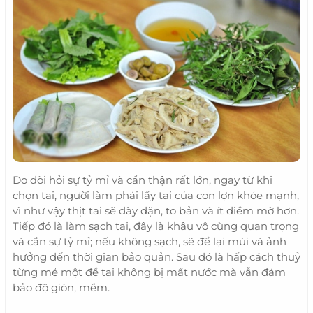
Do đòi hỏi sự tỷ mỉ và cẩn thận rất lớn, ngay từ khi
chọn tai, người làm phải lấy tai của con lợn khỏe mạnh,
vì như vậy thịt tai sẽ dày dặn, to bản và ít diềm mỡ hơn.
Tiếp đó là làm sạch tai, đây là khâu vô cùng quan trọng
và cần sự tỷ mỉ; nếu không sạch, sẽ để lại mùi và ảnh
hưởng đến thời gian bảo quản. Sau đó là hấp cách thuỷ
từng mẻ một để tai không bị mất nước mà vẫn đảm
bảo độ giòn, mềm.