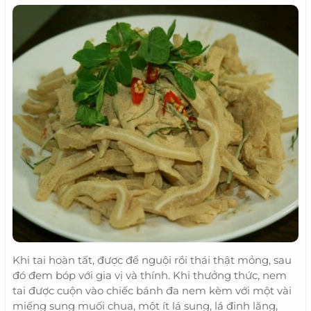
Khi tai hoàn tất, được để nguội rồi thái thật mỏng, sau
đó đem bóp với gia vị và thính. Khi thưởng thức, nem
tai được cuộn vào chiếc bánh đa nem kèm với một vài
miếng sung muối chua, một ít lá sung, lá đinh lăng,