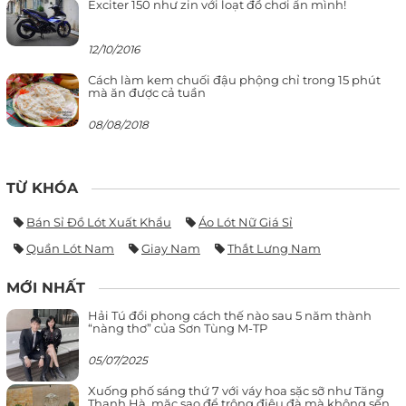
Exciter 150 như zin với loạt đồ chơi ẩn mình!
12/10/2016
Cách làm kem chuối đậu phộng chỉ trong 15 phút
mà ăn được cả tuần
08/08/2018
TỪ KHÓA
Bán Sỉ Đồ Lót Xuất Khẩu
Áo Lót Nữ Giá Sỉ
Quần Lót Nam
Giay Nam
Thắt Lưng Nam
MỚI NHẤT
Hải Tú đổi phong cách thế nào sau 5 năm thành
“nàng thơ” của Sơn Tùng M-TP
05/07/2025
Xuống phố sáng thứ 7 với váy hoa sặc sỡ như Tăng
Thanh Hà, mặc sao để trông điệu đà mà không sến