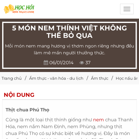
Toggl
navig
5 MÓN NEM THÍNH VIỆT KHÔNG
THỂ BỎ QUA
Mỗi món nem mang hương vị thơm ngon riêng nhưng đều
làm mê mẩn người thưởng thức.
06/01/2014
37
Trang chủ
Ẩm thực - văn hóa - du lịch
Ẩm thực
Học nấu ăn
NỘI DUNG
Thịt chua Phú Thọ
Cũng là một loại thịt thính giống như
nem
chua Thanh
Hóa, nem nắm Nam Định, nem Phùng, nhưng thịt
chua Phú Thọ có sự khác biệt về hương vị. Đây là món