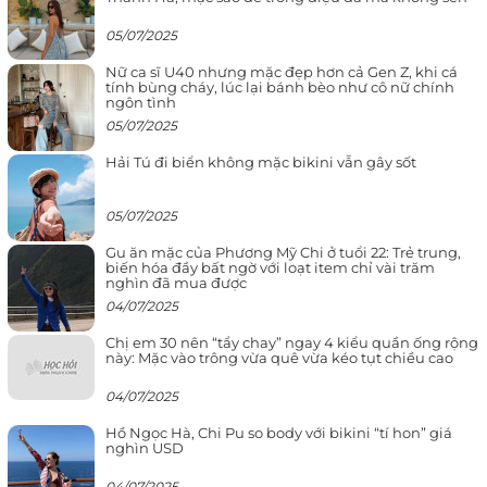
05/07/2025
Nữ ca sĩ U40 nhưng mặc đẹp hơn cả Gen Z, khi cá
tính bùng cháy, lúc lại bánh bèo như cô nữ chính
ngôn tình
05/07/2025
Hải Tú đi biển không mặc bikini vẫn gây sốt
05/07/2025
Gu ăn mặc của Phương Mỹ Chi ở tuổi 22: Trẻ trung,
biến hóa đầy bất ngờ với loạt item chỉ vài trăm
nghìn đã mua được
04/07/2025
Chị em 30 nên “tẩy chay” ngay 4 kiểu quần ống rộng
này: Mặc vào trông vừa quê vừa kéo tụt chiều cao
04/07/2025
Hồ Ngọc Hà, Chi Pu so body với bikini “tí hon” giá
nghìn USD
04/07/2025