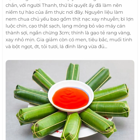
chắn, với người Thanh, thứ bí quyết ấy đã làm nên
niềm tự hào của ẩm thực nơi đây. Nguyên liệu làm
nem chua chủ yếu bao gồm thịt nạc xay nhuyễn; bì lợn
luộc chín, cạo thật sạch, lạng mỏng bỏ vào máy cán
thành sợi, ngắn chừng 3cm; thính là gạo tẻ rang vàng,
xay nhỏ mịn. Gia giảm còn có men, tiêu bắc, muối tinh
và bột ngọt, ớt, tỏi tươi, lá đinh lăng vừa đủ...