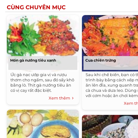
CÙNG CHUYÊN MỤC
Món gà nướng tiêu xanh
Cua chiên trứng
Ức gà nạc ướp gia vị và rượu
Sau khi chế biến, bạn có 
thơm cho ngấm, sau đó sấy khô
trình bày bằng cách xếp
bằng lò. Thịt gà nướng tiêu ăn
ăn lên đĩa, xung quanh tra
có vị cay rất đặc biệt.
cà chua và dưa leo. Dùng
với cơm hoặc ăn chơi kè
Xem thêm
tương ớt.
Xem 