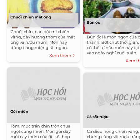
Chuối chiên mật ong
Bún ốc
Chuối chín, bao bột mì chiên
vàng, dậy hương thơm của mật
Bún ốc là món ngon của 
ong và rượu rhum. Món này
thành. Bớt chút thời gian,
dùng tráng miệng rất ngon.
có thể tự nấu món này tại
vào ngày nghỉ cuối tuần.
Xem thêm
Xem 
Gỏi miến
Cá sốt rượu
Tôm, mực trần chín trộn chua
ngọt cùng miến. Món gỏi dậy
Cá điêu hồng chiên vàng,
mùi cay thơm của ớt, kết hợp
chưng cùng sốt rượu trắn