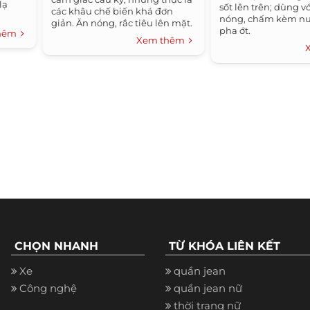
lạ
sốt lên trên; dùng v
các khâu chế biến khá đơn
nóng, chấm kèm nư
giản. Ăn nóng, rắc tiêu lên mặt.
pha ớt.
thêm
Dọn kèm nước tương ớt.
Xem thêm
CHỌN NHANH
TỪ KHÓA LIÊN KẾT
Xe
quần jean
Công nghệ
quần jean nữ
thời trang nữ