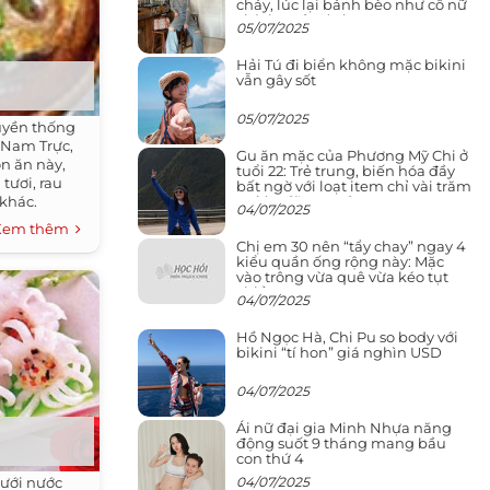
cháy, lúc lại bánh bèo như cô nữ
chính ngôn tình
05/07/2025
Hải Tú đi biển không mặc bikini
vẫn gây sốt
05/07/2025
uyền thống
 Nam Trực,
Gu ăn mặc của Phương Mỹ Chi ở
n ăn này,
tuổi 22: Trẻ trung, biến hóa đầy
tươi, rau
bất ngờ với loạt item chỉ vài trăm
nghìn đã mua được
 khác.
04/07/2025
Xem thêm
Chị em 30 nên “tẩy chay” ngay 4
kiểu quần ống rộng này: Mặc
vào trông vừa quê vừa kéo tụt
chiều cao
04/07/2025
Hồ Ngọc Hà, Chi Pu so body với
bikini “tí hon” giá nghìn USD
04/07/2025
Ái nữ đại gia Minh Nhựa năng
động suốt 9 tháng mang bầu
con thứ 4
ưới nước
04/07/2025