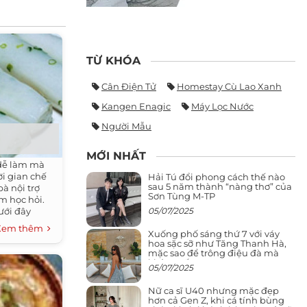
TỪ KHÓA
Cân Điện Tử
Homestay Cù Lao Xanh
Kangen Enagic
Máy Lọc Nước
Người Mẫu
MỚI NHẤT
dễ làm mà
i gian chế
Hải Tú đổi phong cách thế nào
sau 5 năm thành “nàng thơ” của
à nội trợ
Sơn Tùng M-TP
m học hỏi.
05/07/2025
ưới đây
đầy đủ các
Xem thêm
Xuống phố sáng thứ 7 với váy
hoa sặc sỡ như Tăng Thanh Hà,
mặc sao để trông điệu đà mà
không sến
05/07/2025
Nữ ca sĩ U40 nhưng mặc đẹp
hơn cả Gen Z, khi cá tính bùng