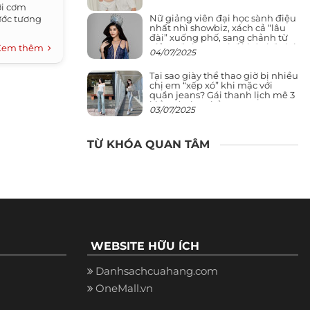
ới cơm
Nữ giảng viên đại học sành điệu
ớc tương
nhất nhì showbiz, xách cả “lâu
đài” xuống phố, sang chảnh từ
giảng đường ra phố khó ai đọ lại
Xem thêm
04/07/2025
Tại sao giày thể thao giờ bị nhiều
chị em “xếp xó” khi mặc với
quần jeans? Gái thanh lịch mê 3
kiểu này hơn hẳn
03/07/2025
TỪ KHÓA QUAN TÂM
WEBSITE HỮU ÍCH
Danhsachcuahang.com
OneMall.vn