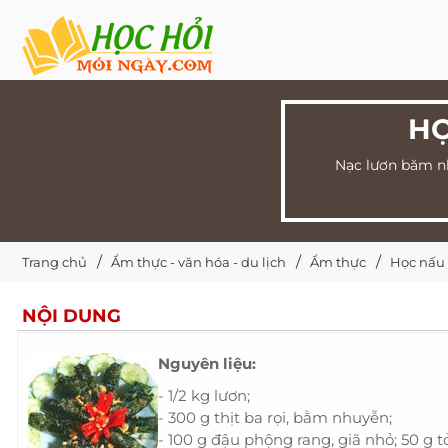
HỌ
Nạc lươn băm nh
Trang chủ
Ẩm thực - văn hóa - du lịch
Ẩm thực
Học nấu
NỘI DUNG
Nguyên liệu:
- 1/2 kg lươn;
- 300 g thịt ba rọi, bằm nhuyễn;
- 100 g đậu phộng rang, giã nhỏ; 50 g t