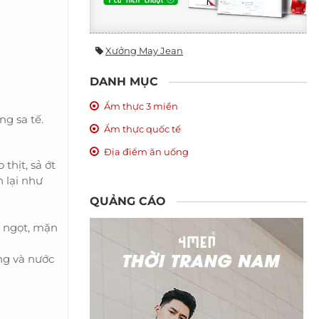
Xưởng May Jean
DANH MỤC
Ẩm thực 3 miền
g sa tế.
Ẩm thực quốc tế
Địa điểm ăn uống
thịt, sả ớt
n lại như
QUẢNG CÁO
, ngọt, mặn
ống và nước