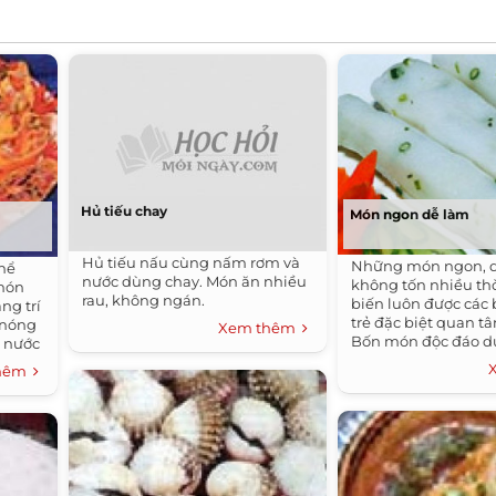
Hủ tiếu chay
Món ngon dễ làm
Hủ tiếu nấu cùng nấm rơm và
Những món ngon, 
thể
nước dùng chay. Món ăn nhiều
không tốn nhiều thờ
 món
rau, không ngán.
biến luôn được các b
ng trí
trẻ đặc biệt quan tâ
 nóng
Xem thêm
Bốn món độc đáo d
m nước
chắc chắn đáp ứng 
thêm
yêu cầu… khó tin ấy.