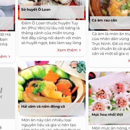
Sò huyết Ô Loan
Cá ám rau cần
Đầm Ô Loan thuộc huyện Tuy
An (Phú Yên) từ lâu nổi tiếng là
thắng cảnh của miền trung.
Cá ám là món ăn tr
đất Hà
Nơi đây cũng nổi danh với món
của nhân dân vùng
 bạn
sò huyết ngọt, béo làm say lòng
Trực Ninh. Để có mó
 nhà
bao du khách.
cần chuẩn bị cá quả 
Xem thêm
cần và một số gia vị
thêm
Hải sâm và nấm đông cô
Mực hoa nhồi thịt
Món ăn này cần nhiều loại
nguyên liệu và gia vị nên tạo
g.
Món mực ăn nóng, r
cảm giác cầu kỳ, nhưng thực ra