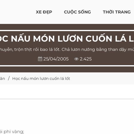
XE ĐẸP
CUỘC SỐNG
THỜI TRANG
C NẤU MÓN LƯƠN CUỐN LÁ 
uyễn, trộn thịt rồi bao lá lốt. Chả lươn nướng bằng than dậy m
25/04/2005
2.425
 ăn
Học nấu món lươn cuốn lá lốt
ỏi phi vàng;