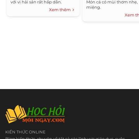
với vị hải sản rất hấp dẫn.
Món cá có mùi thơm nhẹ, 
miệng.
Xem thêm
Xem 
KIẾN THỨC ONLINE
Blog kiến thức, chuyên về tất cả các lĩnh vực giáo dục, cuộc