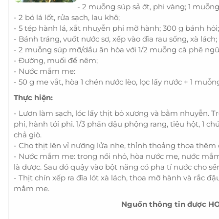
- 2 muỗng súp sả ớt, phi vàng; 1 muỗng
- 2 bó lá lốt, rửa sạch, lau khô;
- 5 tép hành lá, xắt nhuyễn phi mỡ hành; 300 g bánh hỏi;
- Bánh tráng, vuốt nước sơ, xếp vào đĩa rau sống, xà lách;
- 2 muỗng súp mỡ/dầu ăn hòa với 1/2 muỗng cà phê ngũ
- Đường, muối để nêm;
- Nước mắm me:
- 50 g me vắt, hòa 1 chén nước lèo, lọc lấy nước + 1 m
Thực hiện:
- Lươn làm sạch, lóc lấy thịt bỏ xương và bằm nhuyễn. Tr
phi, hành tỏi phi. 1/3 phần đậu phộng rang, tiêu hột, 1 c
chả giò.
- Cho thịt lên vỉ nướng lửa nhẹ, thỉnh thoảng thoa thêm
- Nước mắm me: trong nồi nhỏ, hòa nước me, nước mắm,
là được. Sau đó quậy vào bột năng có pha tí nước cho sền
- Thịt chín xếp ra đĩa lót xà lách, thoa mỡ hành và rắc 
mắm me.
Nguồn thông tin được H