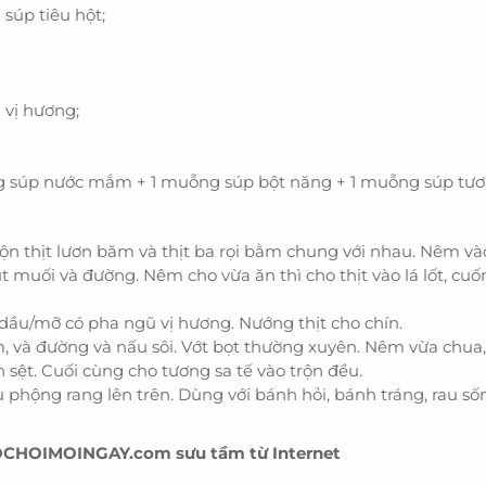
 súp tiêu hột;
 vị hương;
uỗng súp nước mắm + 1 muỗng súp bột năng + 1 muỗng súp tươn
ộn thịt lươn băm và thịt ba rọi bằm chung với nhau. Nêm vào 
hút muối và đường. Nêm cho vừa ăn thì cho thịt vào lá lốt, cuố
 dầu/mỡ có pha ngũ vị hương. Nướng thịt cho chín.
 và đường và nấu sôi. Vớt bọt thường xuyên. Nêm vừa chua
 sệt. Cuối cùng cho tương sa tế vào trộn đều.
đậu phộng rang lên trên. Dùng với bánh hỏi, bánh tráng, rau s
OCHOIMOINGAY.com sưu tầm từ Internet