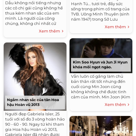
Dẫu không nổi tiếng nhưng
Hạnh Tú... tươi trẻ, đầy sức
các cô chị gái cũng không hề
sống trong phim cổ trang của
thua kém nhan sắc của em
TVB. Uông Minh Thuyên (sinh
mình. Là người của công
năm 1947) trong Sở Lưu
chúng, không chỉ nhất cử
Hương. Minh Thuyên trong
Xem thêm
nhất động của sao Việt được
Thư kiếm ân cừu lục (trái) và
Xem thêm
quan tâm mà người thân
Thanh cung tàn...
trong gia đình...
Kim Soo Hyun và Jun Ji Hyun
khóa môi ngọt ngào.
Vẫn luôn cố gắng làm chủ
bản thân rất tốt nhưng đến
cuối cùng Min Joon cũng
không khống chế được tình
cảm của mình. Min Joon (Kim
Ngắm nhan sắc của tân Hoa
Soo Hyun) ngày càng để lộ
Xem thêm
hậu Hoàn vũ 2013
nhiều sở hở. Sau khi chặn
chiếc xe rơi...
Người đẹp Gabriela Isler, 25
tuổi với số đo 3 vòng hoàn hảo
90 - 60 - 90. Ngay từ khi tham
gia Hoa hậu Hoàn vũ 2013,
Gabriela Isler đã nhận được