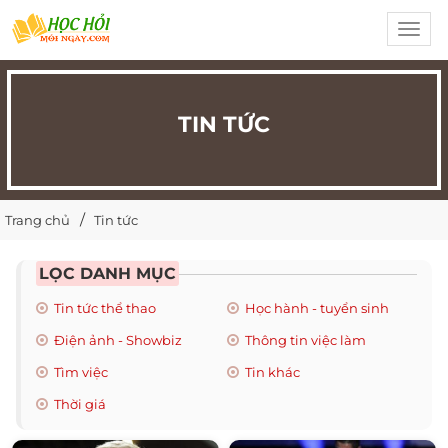
Toggl
navig
TIN TỨC
Trang chủ
Tin tức
LỌC DANH MỤC
Tin tức thể thao
Học hành - tuyển sinh
Điện ảnh - Showbiz
Thông tin việc làm
Tìm việc
Tin khác
Thời giá