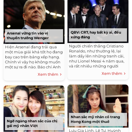
QBV: CR7, hay bất kỳ ai, đều
Arsenal vững tin vào vị
xứng đáng
thuyền trưởng Wenger
Người chiến thắng Cristiano
Hiện Arsenal đang trải qua
Ronaldo, như thường lệ, lại
một mùa giải khá tốt họ đang
làm dấy lên những tranh cãi,
bay cao trên bảng xếp hạng.
như Lionel Messi 4 năm qua,
Chính vì vậy họ không muốn
và rất nhiều những người
một sự ra đi nào. Báo chí Anh
trước đây. Người ta tranh luận
cho hay HLV Arsene Wenger
Xem thêm
Xem thêm
rằng nếu không có chuyện
đã gật đầu đồng ý gia hạn
gia hạn...
hợp...
Nhan sắc mỹ nhân cổ trang
Ngỡ ngàng nhan sắc của chị
Hong Kong một thuở
gái mỹ nhân Việt
Lưu Gia Linh, Lê Tư, Huỳnh