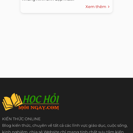
Xem thêm
KIẾN THỨC ONLINE
Blog kiến thức, chuyên về tất cả các lĩnh vực giáo dục, cuộc sống,
kinh nghiệm, chia sẻ Website chỉ mang tính chất sưu tầm kiến