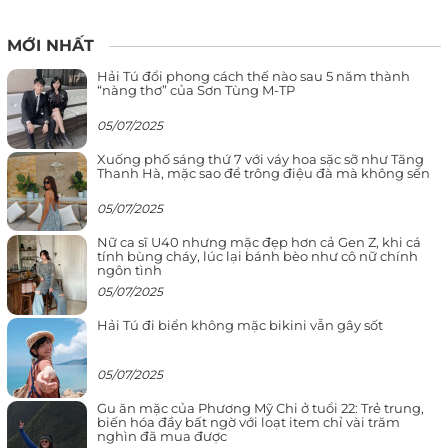
MỚI NHẤT
Hải Tú đổi phong cách thế nào sau 5 năm thành
“nàng thơ” của Sơn Tùng M-TP
05/07/2025
Xuống phố sáng thứ 7 với váy hoa sặc sỡ như Tăng
Thanh Hà, mặc sao để trông điệu đà mà không sến
05/07/2025
Nữ ca sĩ U40 nhưng mặc đẹp hơn cả Gen Z, khi cá
tính bùng cháy, lúc lại bánh bèo như cô nữ chính
ngôn tình
05/07/2025
Hải Tú đi biển không mặc bikini vẫn gây sốt
05/07/2025
Gu ăn mặc của Phương Mỹ Chi ở tuổi 22: Trẻ trung,
biến hóa đầy bất ngờ với loạt item chỉ vài trăm
nghìn đã mua được