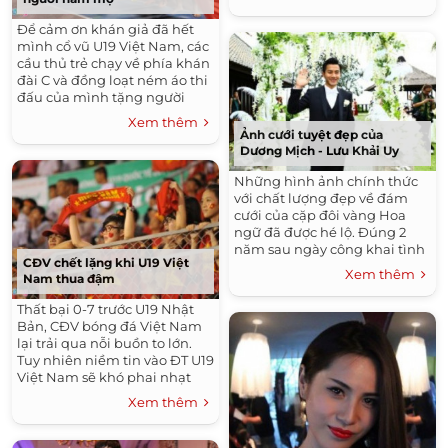
Dũng: Các CĐV đừng thắng...
Để cảm ơn khán giả đã hết
mình cổ vũ U19 Việt Nam, các
cầu thủ trẻ chạy về phía khán
đài C và đồng loạt ném áo thi
đấu của mình tặng người
hâm mộ. Để cảm ơn khán giả
Xem thêm
đã hết mình cổ...
Ảnh cưới tuyệt đẹp của
Dương Mịch - Lưu Khải Uy
Những hình ảnh chính thức
với chất lượng đẹp về đám
cưới của cặp đôi vàng Hoa
ngữ đã được hé lộ. Đúng 2
năm sau ngày công khai tình
CĐV chết lặng khi U19 Việt
cảm, ngày 8/1, Lưu Khải Uy và
Xem thêm
Nam thua đậm
Dương Mịch đã có một lễ...
Thất bại 0-7 trước U19 Nhật
Bản, CĐV bóng đá Việt Nam
lại trải qua nỗi buồn to lớn.
Tuy nhiên niềm tin vào ĐT U19
Việt Nam sẽ khó phai nhạt
trong lòng người hâm mộ.
Xem thêm
Nhiều CĐV nữ tỏ ra buồn bã
khi...