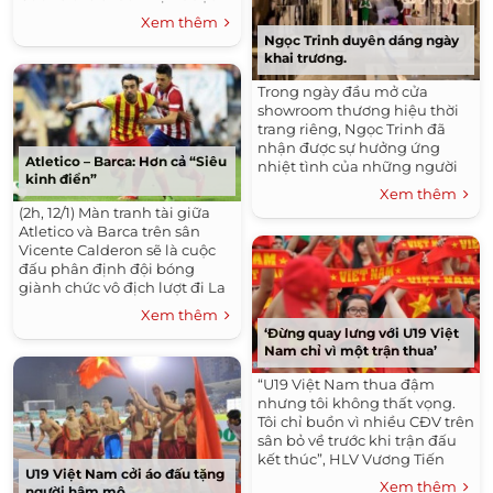
sự đánh giá cao từ các chuyên
Xem thêm
gia. Gabriela Isler, 25 tuổi,...
Ngọc Trinh duyên dáng ngày
khai trương.
Trong ngày đầu mở cửa
showroom thương hiệu thời
trang riêng, Ngọc Trinh đã
nhận được sự hưởng ứng
Atletico – Barca: Hơn cả “Siêu
nhiệt tình của những người
kinh điển”
bạn trong showbiz Việt. “Nữ
Xem thêm
hoàng nội y” thể hiện rõ thế
(2h, 12/1) Màn tranh tài giữa
mạnh...
Atletico và Barca trên sân
Vicente Calderon sẽ là cuộc
đấu phân định đội bóng
giành chức vô địch lượt đi La
Liga 2013/14. Thêm một “El
Xem thêm
Clásico” Những mùa giải
‘Đừng quay lưng với U19 Việt
trước, La Liga...
Nam chỉ vì một trận thua’
“U19 Việt Nam thua đậm
nhưng tôi không thất vọng.
Tôi chỉ buồn vì nhiều CĐV trên
sân bỏ về trước khi trận đấu
kết thúc”, HLV Vương Tiến
U19 Việt Nam cởi áo đấu tặng
Dũng chia sẻ. HLV Vương Tiến
Xem thêm
người hâm mộ