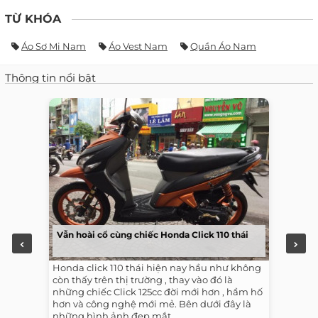
TỪ KHÓA
Áo Sơ Mi Nam
Áo Vest Nam
Quần Áo Nam
Thông tin nổi bật
Vẫn hoài cổ cùng chiếc Honda Click 110 thái
Honda click 110 thái hiện nay hầu như không
còn thấy trên thị trường , thay vào đó là
những chiếc Click 125cc đời mới hơn , hầm hố
hơn và công nghệ mới mẻ. Bên dưới đây là
những hình ảnh đẹp mắt...