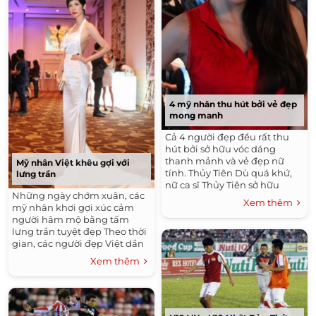
4 mỹ nhân thu hút bởi vẻ đẹp
mong manh
Cả 4 người đẹp đều rất thu
hút bởi sở hữu vóc dáng
thanh mảnh và vẻ đẹp nữ
Mỹ nhân Việt khêu gợi với
tính. Thủy Tiên Dù quá khứ,
lưng trần
nữ ca sĩ Thủy Tiên sở hữu
Những ngày chớm xuân, các
gương mặt không thực sự
Xem thêm
mỹ nhân khơi gợi xúc cảm
đẹp và cuốn hút. Nhưng theo
người hâm mộ bằng tấm
thời...
lưng trần tuyệt đẹp Theo thời
gian, các người đẹp Việt dần
tinh tế và sắc sảo hơn trong
Xem thêm
việc lựa chọn trang phục khi...