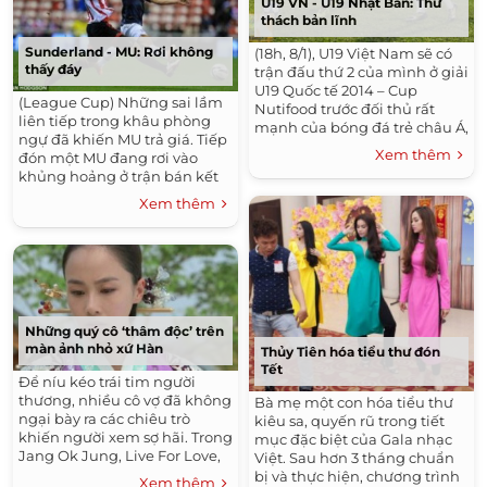
U19 VN - U19 Nhật Bản: Thử
thách bản lĩnh
Sunderland - MU: Rơi không
(18h, 8/1), U19 Việt Nam sẽ có
thấy đáy
trận đấu thứ 2 của mình ở giải
U19 Quốc tế 2014 – Cup
(League Cup) Những sai lầm
Nutifood trước đối thủ rất
liên tiếp trong khâu phòng
mạnh của bóng đá trẻ châu Á,
ngự đã khiến MU trả giá. Tiếp
U19 Nhật Bản. Hẳn có rất
Xem thêm
đón một MU đang rơi vào
nhiều người đã tỏ ra...
khủng hoảng ở trận bán kết
lượt đi League Cup,
Xem thêm
Sunderland tự tin chơi đôi
công với đối thủ....
Những quý cô ‘thâm độc’ trên
màn ảnh nhỏ xứ Hàn
Thủy Tiên hóa tiểu thư đón
Tết
Để níu kéo trái tim người
thương, nhiều cô vợ đã không
Bà mẹ một con hóa tiểu thư
ngại bày ra các chiêu trò
kiêu sa, quyến rũ trong tiết
khiến người xem sợ hãi. Trong
mục đặc biệt của Gala nhạc
Jang Ok Jung, Live For Love,
Việt. Sau hơn 3 tháng chuẩn
người đẹp Hong Soo Hyun
bị và thực hiện, chương trình
Xem thêm