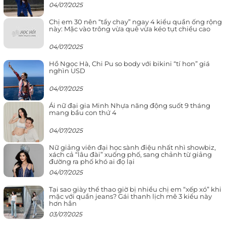
04/07/2025
Chị em 30 nên “tẩy chay” ngay 4 kiểu quần ống rộng
này: Mặc vào trông vừa quê vừa kéo tụt chiều cao
04/07/2025
Hồ Ngọc Hà, Chi Pu so body với bikini “tí hon” giá
nghìn USD
04/07/2025
Ái nữ đại gia Minh Nhựa năng động suốt 9 tháng
mang bầu con thứ 4
04/07/2025
Nữ giảng viên đại học sành điệu nhất nhì showbiz,
xách cả “lâu đài” xuống phố, sang chảnh từ giảng
đường ra phố khó ai đọ lại
04/07/2025
Tại sao giày thể thao giờ bị nhiều chị em “xếp xó” khi
mặc với quần jeans? Gái thanh lịch mê 3 kiểu này
hơn hẳn
03/07/2025