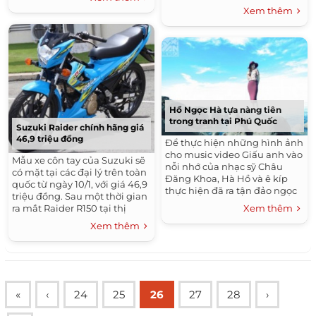
khiến khán giả khiếp sợ bởi
Gala nhạc Việt với chủ đề
Xem thêm
sự ác...
Hương sắc Tết Việt đã...
Hồ Ngọc Hà tựa nàng tiên
trong tranh tại Phú Quốc
Suzuki Raider chính hãng giá
46,9 triệu đồng
Để thực hiện những hình ảnh
cho music video Giấu anh vào
Mẫu xe côn tay của Suzuki sẽ
nỗi nhớ của nhạc sỹ Châu
có mặt tại các đại lý trên toàn
Đăng Khoa, Hà Hồ và ê kíp
quốc từ ngày 10/1, với giá 46,9
thực hiện đã ra tận đảo ngọc
triệu đồng. Sau một thời gian
Phú Quốc để chọn những bối
Xem thêm
ra mắt Raider R150 tại thị
cảnh thiên nhiên hoang sơ....
trường Việt Nam ở nhiều tỉnh
Xem thêm
thành trên cả...
«
‹
24
25
26
27
28
›