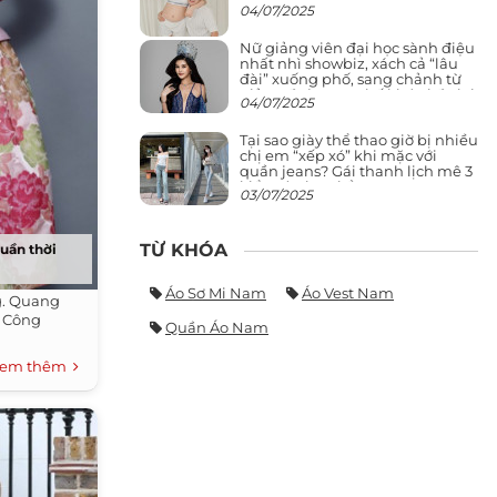
04/07/2025
Nữ giảng viên đại học sành điệu
nhất nhì showbiz, xách cả “lâu
đài” xuống phố, sang chảnh từ
giảng đường ra phố khó ai đọ lại
04/07/2025
Tại sao giày thể thao giờ bị nhiều
chị em “xếp xó” khi mặc với
quần jeans? Gái thanh lịch mê 3
kiểu này hơn hẳn
03/07/2025
TỪ KHÓA
tuần thời
Áo Sơ Mi Nam
Áo Vest Nam
g. Quang
- Công
Quần Áo Nam
em thêm