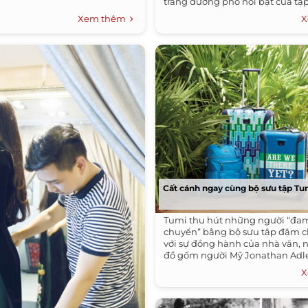
trang đường phố nổi bật của tạp 
Xem thêm
X
Cất cánh ngay cùng bộ sưu tập Tu
Tumi thu hút những người “đa
chuyển” bằng bộ sưu tập đậm ch
với sự đồng hành của nhà văn, n
đồ gốm người Mỹ Jonathan Adle
X