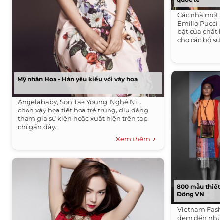
Các nhà mốt 
Emilio Pucci 
bật của chất 
cho các bộ s
Mỹ nhân Hoa - Hàn yêu kiều với váy hoa
Angelababy, Son Tae Young, Nghê Ni...
chọn váy họa tiết hoa trẻ trung, dịu dàng
tham gia sự kiện hoặc xuất hiện trên tạp
chí gần đây.
Xem thêm
800 mẫu thiết
Đông VN
Vietnam Fash
đem đến nhữ