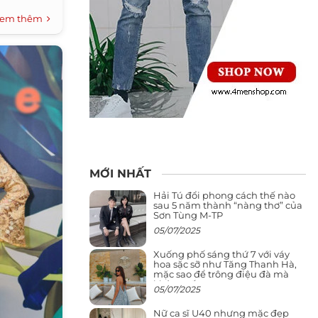
em thêm
MỚI NHẤT
Hải Tú đổi phong cách thế nào
sau 5 năm thành “nàng thơ” của
Sơn Tùng M-TP
05/07/2025
Xuống phố sáng thứ 7 với váy
hoa sặc sỡ như Tăng Thanh Hà,
mặc sao để trông điệu đà mà
không sến
05/07/2025
Nữ ca sĩ U40 nhưng mặc đẹp