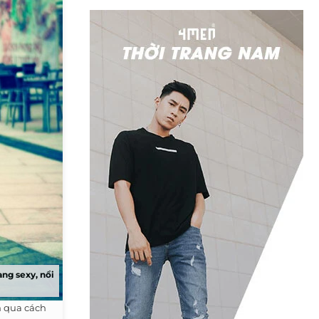
ang sexy, nổi
h qua cách