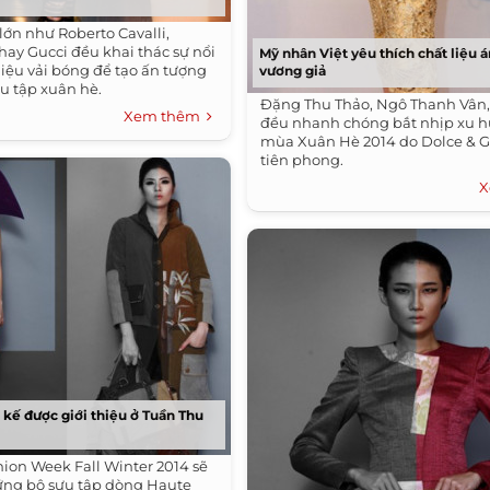
lớn như Roberto Cavalli,
hay Gucci đều khai thác sự nổi
Mỹ nhân Việt yêu thích chất liệu 
liệu vải bóng để tạo ấn tượng
vương giả
ưu tập xuân hè.
Đặng Thu Thảo, Ngô Thanh Vân,
Xem thêm
đều nhanh chóng bắt nhịp xu 
mùa Xuân Hè 2014 do Dolce & 
tiên phong.
X
 kế được giới thiệu ở Tuần Thu
ion Week Fall Winter 2014 sẽ
ng bộ sưu tập dòng Haute