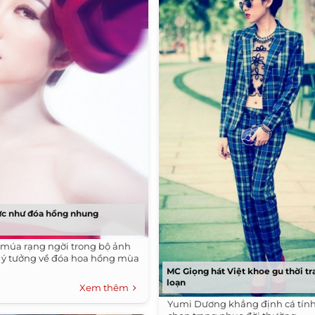
ực như đóa hồng nhung
 múa rạng ngời trong bộ ảnh
ấy ý tưởng về đóa hoa hồng mùa
MC Giọng hát Việt khoe gu thời tr
loạn
Xem thêm
Yumi Dương khẳng định cá tín