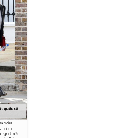
ốt quốc tế
ssandra
ều nằm
o gu thời