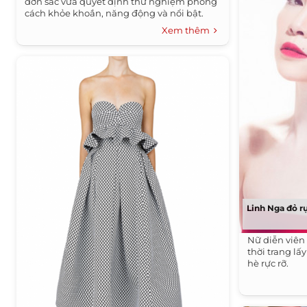
đơn sắc vừa quyết định thử nghiệm phong
cách khỏe khoắn, năng động và nổi bật.
Xem thêm
Linh Nga đỏ r
Nữ diễn viên
thời trang l
hè rực rỡ.