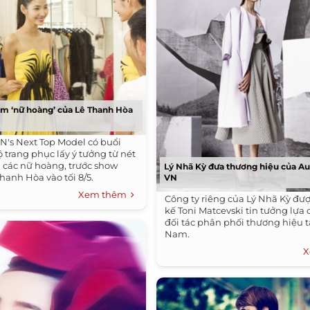
m ‘nữ hoàng’ của Lê Thanh Hòa
's Next Top Model có buổi
 trang phục lấy ý tưởng từ nét
 các nữ hoàng, trước show
Lý Nhã Kỳ đưa thương hiệu của Aus
hanh Hòa vào tối 8/5.
VN
Xem thêm
Công ty riêng của Lý Nhã Kỳ đượ
kế Toni Matcevski tin tưởng lựa
đối tác phân phối thương hiệu t
Nam.
X