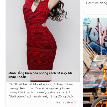
Couture đang
Minh Hằng biến hóa phong cách từ sexy tới
khỏe khoắn
Các thiết kế cắt khoét eo, ngực hay hở vai
mang đến cho nữ ca sĩ vẻ ngoài gợi cảm
trong khi áo sơ mi ca-rô, quần jeans rách
"thổi bùng" sự mạnh mẽ, năng động ở cô.
Xem thêm