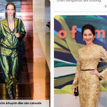
chọn trang phục đời thường.
X
 kim khuynh đảo sàn catwalk