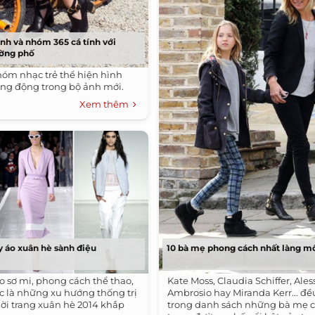
nh và nhóm 365 cá tính với
ường phố
nhóm nhạc trẻ thể hiện hình
năng động trong bộ ảnh mới.
Xem thêm
y áo xuân hè sành điệu
10 bà mẹ phong cách nhất làng m
o sơ mi, phong cách thể thao,
Kate Moss, Claudia Schiffer, Ale
ọc là những xu hướng thống trị
Ambrosio hay Miranda Kerr... đ
hời trang xuân hè 2014 khắp
trong danh sách những bà mẹ c