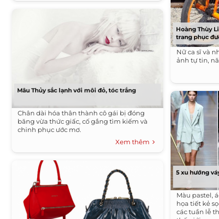
Hoàng Thùy Li
trang phục đ
Nữ ca sĩ và 
ảnh tự tin, 
Mâu Thủy sắc lạnh với môi đỏ, tóc trắng
Chân dài hóa thân thành cô gái bị đóng
băng vừa thức giấc, cố gắng tìm kiếm và
chinh phục ước mơ.
Xem thêm
5 xu hướng vá
Màu pastel, á
họa tiết kẻ s
các tuần lễ t