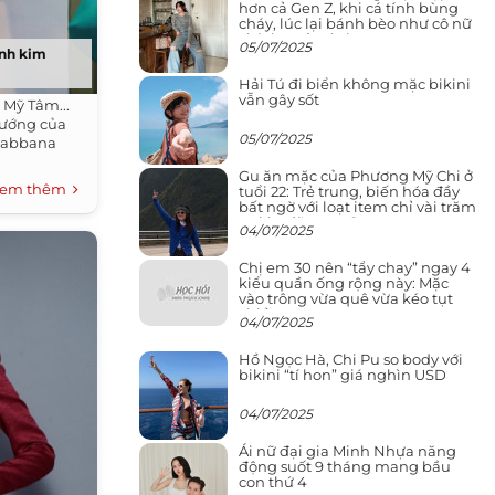
hơn cả Gen Z, khi cá tính bùng
cháy, lúc lại bánh bèo như cô nữ
chính ngôn tình
05/07/2025
ánh kim
Hải Tú đi biển không mặc bikini
vẫn gây sốt
 Mỹ Tâm...
hướng của
05/07/2025
Gabbana
Gu ăn mặc của Phương Mỹ Chi ở
em thêm
tuổi 22: Trẻ trung, biến hóa đầy
bất ngờ với loạt item chỉ vài trăm
nghìn đã mua được
04/07/2025
Chị em 30 nên “tẩy chay” ngay 4
kiểu quần ống rộng này: Mặc
vào trông vừa quê vừa kéo tụt
chiều cao
04/07/2025
Hồ Ngọc Hà, Chi Pu so body với
bikini “tí hon” giá nghìn USD
04/07/2025
Ái nữ đại gia Minh Nhựa năng
động suốt 9 tháng mang bầu
con thứ 4