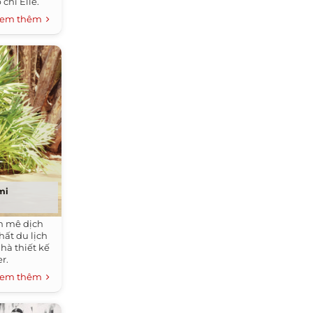
chí Elle.
em thêm
mi
m mê dịch
ất du lịch
hà thiết kế
r.
em thêm