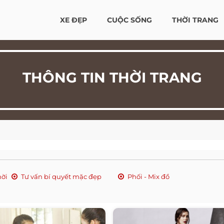
XE ĐẸP
CUỘC SỐNG
THỜI TRANG
THÔNG TIN THỜI TRANG
hời
Tư vấn bí quyết mặc đẹp
Phối - Mix đồ