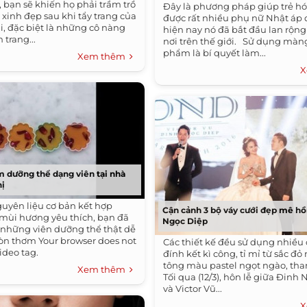
 bạn sẽ khiến họ phải trầm trồ
Đây là phương pháp giúp trẻ hó
xinh đẹp sau khi tẩy trang của
được rất nhiều phụ nữ Nhật áp 
i, đặc biệt là những cô nàng
hiện nay nó đã bắt đầu lan rộng
trang...
nơi trên thế giới. Sử dụng màn
phẩm là bí quyết làm...
Xem thêm
X
m dưỡng thể dạng viên tại nhà
hị
uyên liệu cơ bản kết hợp
Cận cảnh 3 bộ váy cưới đẹp mê hồ
mùi hương yêu thích, bạn đã
Ngọc Diệp
a những viên dưỡng thể thật dễ
n thơm Your browser does not
Các thiết kế đều sử dụng nhiều c
video tag.
đính kết kì công, tỉ mỉ từ sắc đỏ
tông màu pastel ngọt ngào, tha
Xem thêm
Tối qua (12/3), hôn lễ giữa Đinh
và Victor Vũ...
X