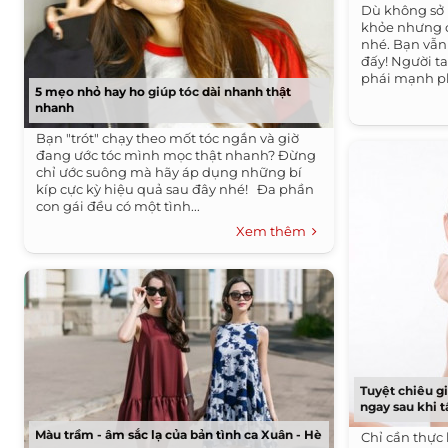
Dù không sở 
khỏe nhưng cá
nhé. Bạn vẫn
đấy! Người t
phái mạnh phả
5 mẹo nhỏ hay ho giúp tóc dài nhanh thật
nhanh
Bạn "trót" chạy theo mốt tóc ngắn và giờ
đang ước tóc mình mọc thật nhanh? Đừng
chỉ ước suông mà hãy áp dụng những bí
kíp cực kỳ hiệu quả sau đây nhé! Đa phần
con gái đều có một tình...
Xem thêm
Tuyệt chiêu gi
ngay sau khi t
Màu trầm - âm sắc lạ của bản tình ca Xuân - Hè
Chỉ cần thực 