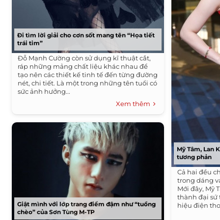
Đi tìm lời giải cho cơn sốt mang tên “Họa tiết
trái tim”
Đỗ Mạnh Cường còn sử dụng kĩ thuật cắt,
ráp những mảng chất liệu khác nhau để
tạo nên các thiết kế tinh tế đến từng đường
nét, chi tiết. Là một trong những tên tuổi có
sức ảnh hưởng...
Xem thêm
Mỹ Tâm, Lan K
tương phản
Cả hai đều c
trong dáng v
Mới đây, Mỹ 
thành đại sứ
Giật mình với lớp trang điểm đậm như “tuồng
hiệu điện thoạ
chèo” của Sơn Tùng M-TP