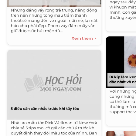
ngay sau đây,
vì khuôn mặt 
Những dáng váy rộng trẻ trung, năng động
mình. Con gá
trên nền những tông màu trầm thanh
thường xuyên 
thoát sẽ mang đến vẻ ngoài mới mẻ, lạ mắt
hơn cho phái đẹp. Phom váy đám mây vẫn
giữ được sức hút mặc dù...
Xem thêm
Bí kíp làm ke
độc nhất vô n
Với những ng
cùng những 
có thể làm r
thương mà cò
5 điều cần cân nhắc trước khi tẩy tóc
support the 
Nhà tạo mẫu tóc Rick Wellman từ New York
chia sẻ 5 tips mọi cô gái cần chú ý trước khi
quyết định thay đổi màu tóc của mình. Bạn