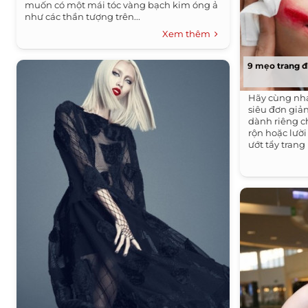
muốn có một mái tóc vàng bạch kim óng ả
như các thần tượng trên...
Xem thêm
9 mẹo trang đ
Hãy cùng nha
siêu đơn giản
dành riêng 
rộn hoặc lười 
ướt tẩy trang