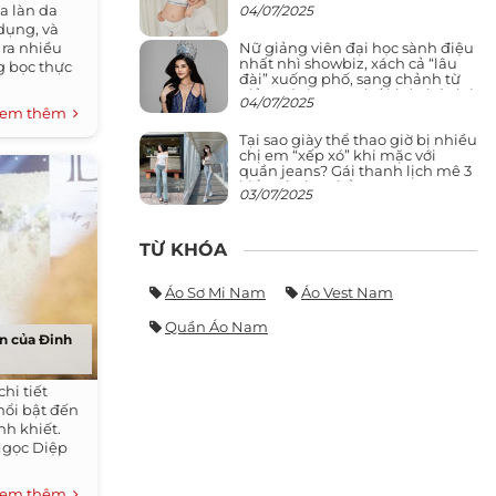
a làn da
04/07/2025
dụng, và
Nữ giảng viên đại học sành điệu
 ra nhiều
nhất nhì showbiz, xách cả “lâu
g bọc thực
đài” xuống phố, sang chảnh từ
giảng đường ra phố khó ai đọ lại
04/07/2025
em thêm
Tại sao giày thể thao giờ bị nhiều
chị em “xếp xó” khi mặc với
quần jeans? Gái thanh lịch mê 3
kiểu này hơn hẳn
03/07/2025
TỪ KHÓA
Áo Sơ Mi Nam
Áo Vest Nam
Quần Áo Nam
n của Đinh
hi tiết
 nổi bật đến
nh khiết.
 Ngọc Diệp
em thêm