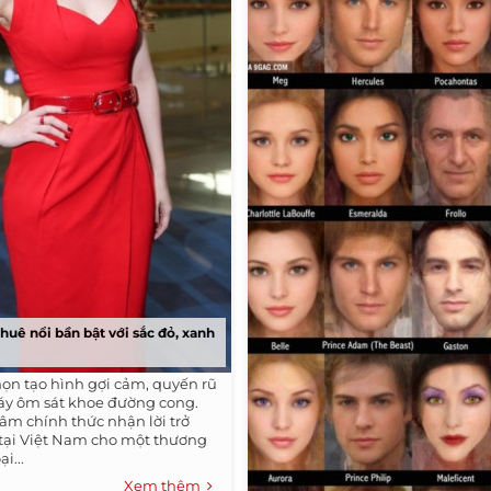
huê nổi bần bật với sắc đỏ, xanh
họn tạo hình gợi cảm, quyến rũ
áy ôm sát khoe đường cong.
Tâm chính thức nhận lời trở
 tại Việt Nam cho một thương
i...
Xem thêm