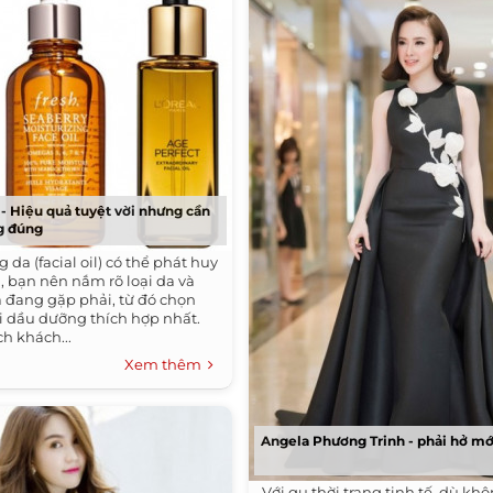
- Hiệu quả tuyệt vời nhưng cần
g đúng
da (facial oil) có thể phát huy
, bạn nên nắm rõ loại da và
a đang gặp phải, từ đó chọn
i dầu dưỡng thích hợp nhất.
h khách...
Xem thêm
Angela Phương Trinh - phải hở mớ
Với gu thời trang tinh tế, dù kh