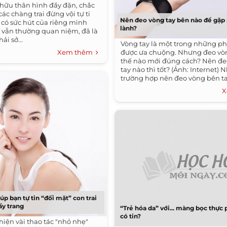
hữu thân hình đầy đặn, chắc
c chàng trai đừng vội tự ti
Nên đeo vòng tay bên nào để gặp 
 có sức hút của riêng mình
lành?
a vẫn thường quan niệm, đã là
i sở...
Vòng tay là một trong những ph
Xem thêm
được ưa chuộng. Nhưng đeo vò
thế nào mới đúng cách? Nên đe
tay nào thì tốt? (Ảnh: Internet)
trường hợp nên đeo vòng bên tay 
X
úp bạn tự tin “đối mặt” con trai
ẩy trang
“Trẻ hóa da” với... màng bọc thực
có tin?
hiện vài thao tác "nhỏ nhẹ"