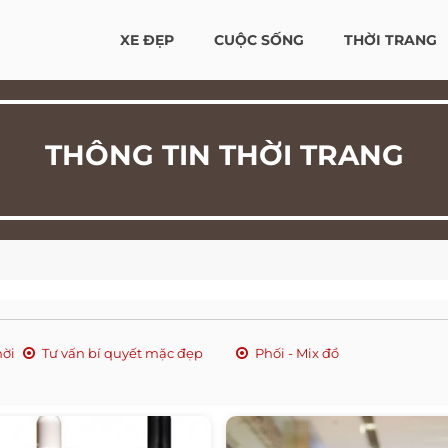
XE ĐẸP
CUỘC SỐNG
THỜI TRANG
THÔNG TIN THỜI TRANG
hời
Tư vấn bí quyết mặc đẹp
Phối - Mix đồ