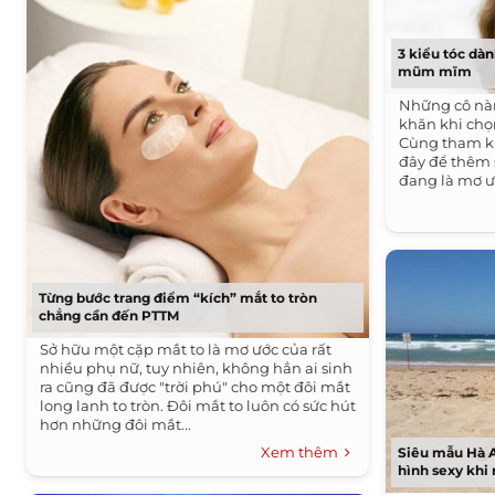
3 kiểu tóc dà
mũm mĩm
Những cô nàn
khăn khi chọ
Cùng tham k
đây để thêm 
đang là mơ ướ
Từng bước trang điểm “kích” mắt to tròn
chẳng cần đến PTTM
Sở hữu một cặp mắt to là mơ ước của rất
nhiều phụ nữ, tuy nhiên, không hẳn ai sinh
ra cũng đã được "trời phú" cho một đôi mắt
long lanh to tròn. Đôi mắt to luôn có sức hút
hơn những đôi mắt...
Xem thêm
Siêu mẫu Hà A
hình sexy khi