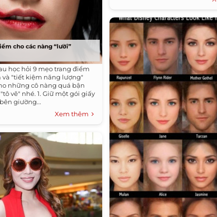
iểm cho các nàng “lười”
u học hỏi 9 mẹo trang điểm
 và "tiết kiệm năng lượng"
cho những cô nàng quá bận
"tô vẽ" nhé. 1. Giữ một gói giấy
 bên giường...
Xem thêm