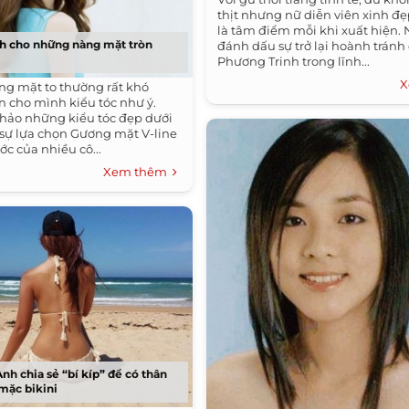
thịt nhưng nữ diễn viên xinh đẹ
là tâm điểm mỗi khi xuất hiện.
nh cho những nàng mặt tròn
đánh dấu sự trở lại hoành tránh
Phương Trinh trong lĩnh...
X
g mặt to thường rất khó
n cho mình kiểu tóc như ý.
hảo những kiểu tóc đẹp dưới
sự lựa chọn Gương mặt V-line
c của nhiều cô...
Xem thêm
nh chia sẻ “bí kíp” để có thân
 mặc bikini