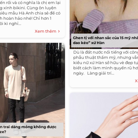
n rồi và có nghĩa là chị em lại
g xính bikini. Cùng ôn luyện
 siêu mẫu Hà Anh chia sẻ để có
h hoàn hảo nhé! Chỉ hơn 1
i kì nghỉ...
Xem thêm
Ghen tị với nhan sắc của 15 mỹ n
dao kéo” xứ Hàn
Dù là đất nước nổi tiếng với cô
phẫu thuật thẩm mỹ, nhưng vẫ
kiều nữ xứ Hàn sở hữu vè đẹp t
biết cách làm mình quyến rũ h
ngày. Làng giải trí...
X
on trai dáng mỏng không được
ize?