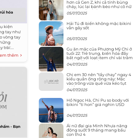
hơn cả Gen Z, khi cá tính bùng
cháy, lúc lại bánh bèo như cô nữ
chính ngôn tình
rủi hóa
05/07/2025
Hải Tú đi biển không mặc bikini
ụ kiện
vẫn gây sốt
ng tay như
o vòng tay
05/07/2025
 Những
trái:...
Gu ăn mặc của Phương Mỹ Chi ở
tuổi 22: Trẻ trung, biến hóa đầy
em thêm
bất ngờ với loạt item chỉ vài trăm
nghìn đã mua được
04/07/2025
Chị em 30 nên “tẩy chay” ngay 4
kiểu quần ống rộng này: Mặc
vào trông vừa quê vừa kéo tụt
chiều cao
04/07/2025
Hồ Ngọc Hà, Chi Pu so body với
bikini “tí hon” giá nghìn USD
04/07/2025
Ái nữ đại gia Minh Nhựa năng
 phẩm - Bạn
động suốt 9 tháng mang bầu
con thứ 4