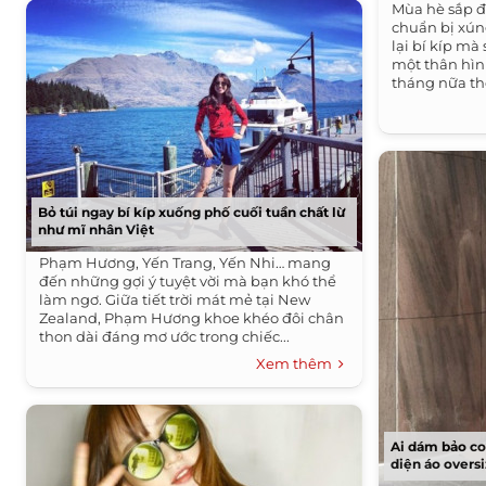
Mùa hè sắp đế
chuẩn bị xún
lại bí kíp mà
một thân hìn
tháng nữa thô
Bỏ túi ngay bí kíp xuống phố cuối tuần chất lừ
như mĩ nhân Việt
Phạm Hương, Yến Trang, Yến Nhi… mang
đến những gợi ý tuyệt vời mà bạn khó thể
làm ngơ. Giữa tiết trời mát mẻ tại New
Zealand, Phạm Hương khoe khéo đôi chân
thon dài đáng mơ ước trong chiếc...
Xem thêm
Ai dám bảo c
diện áo overs