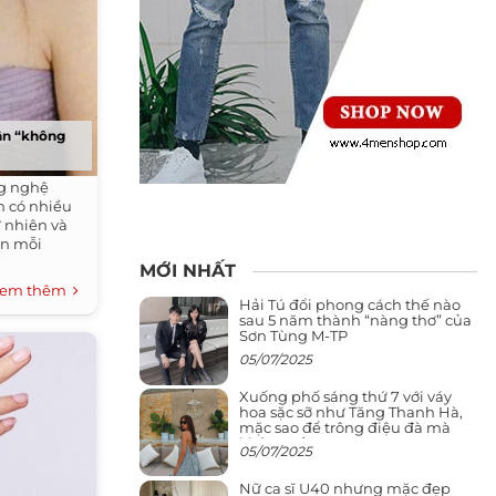
hân “không
ng nghệ
n có nhiều
ự nhiên và
ơn mỗi
MỚI NHẤT
em thêm
Hải Tú đổi phong cách thế nào
sau 5 năm thành “nàng thơ” của
Sơn Tùng M-TP
05/07/2025
Xuống phố sáng thứ 7 với váy
hoa sặc sỡ như Tăng Thanh Hà,
mặc sao để trông điệu đà mà
không sến
05/07/2025
Nữ ca sĩ U40 nhưng mặc đẹp