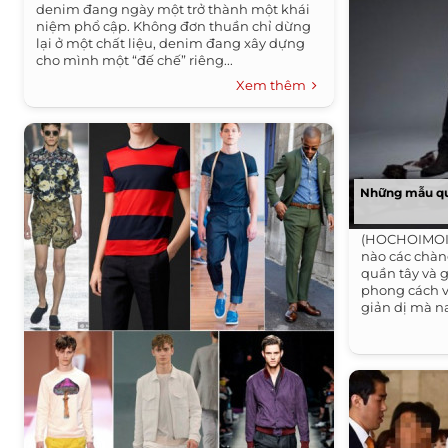
denim đang ngày một trở thành một khái
niệm phổ cập. Không đơn thuần chỉ dừng
lại ở một chất liệu, denim đang xây dựng
cho mình một “đế chế” riêng...
Xem thêm
Những mẫu qu
(HOCHOIMOIN
nào các chàn
quần tây và g
phong cách v
giản dị mà na