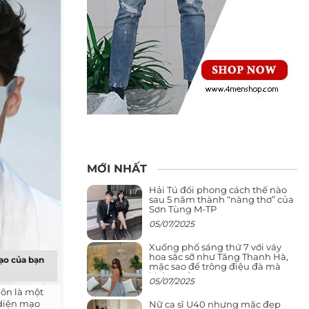
MỚI NHẤT
Hải Tú đổi phong cách thế nào
sau 5 năm thành “nàng thơ” của
Sơn Tùng M-TP
05/07/2025
Xuống phố sáng thứ 7 với váy
hoa sặc sỡ như Tăng Thanh Hà,
mạo của bạn
mặc sao để trông điệu đà mà
không sến
05/07/2025
ôn là một
 diện mạo
Nữ ca sĩ U40 nhưng mặc đẹp