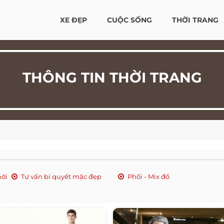
XE ĐẸP
CUỘC SỐNG
THỜI TRANG
THÔNG TIN THỜI TRANG
hời
Tư vấn bí quyết mặc đẹp
Phối - Mix đồ