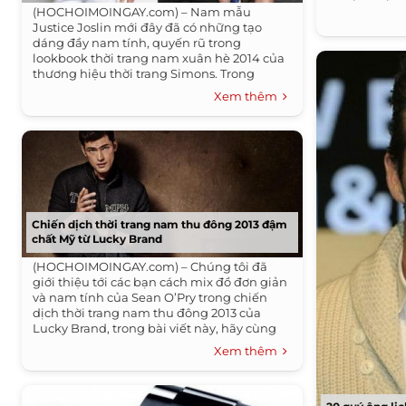
Quốc...
(HOCHOIMOINGAY.com) – Nam mẫu
Justice Joslin mới đây đã có những tạo
dáng đầy nam tính, quyến rũ trong
lookbook thời trang nam xuân hè 2014 của
thương hiệu thời trang Simons. Trong
lookbook này, Simons đã giới...
Xem thêm
Chiến dịch thời trang nam thu đông 2013 đậm
chất Mỹ từ Lucky Brand
(HOCHOIMOINGAY.com) – Chúng tôi đã
giới thiệu tới các bạn cách mix đồ đơn giản
và nam tính của Sean O’Pry trong chiến
dịch thời trang nam thu đông 2013 của
Lucky Brand, trong bài viết này, hãy cùng
chúng...
Xem thêm