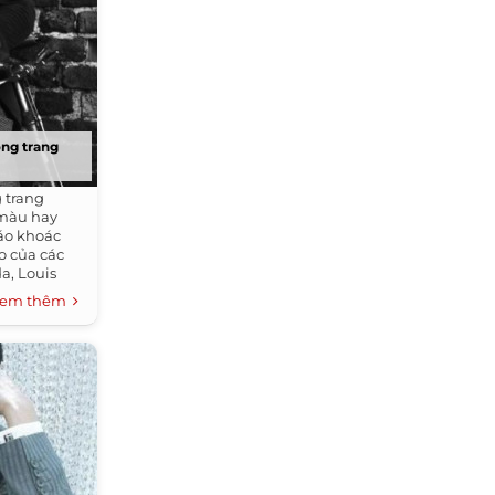
ng trang
 trang
 màu hay
 áo khoác
o của các
a, Louis
em thêm