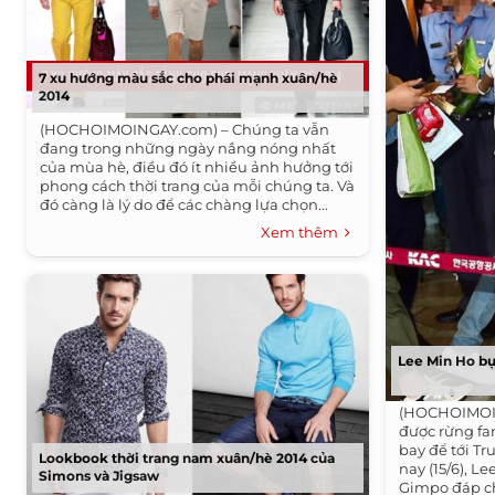
7 xu hướng màu sắc cho phái mạnh xuân/hè
2014
(HOCHOIMOINGAY.com) – Chúng ta vẫn
đang trong những ngày nắng nóng nhất
của mùa hè, điều đó ít nhiều ảnh hưởng tới
phong cách thời trang của mỗi chúng ta. Và
đó càng là lý do để các chàng lựa chọn...
Xem thêm
Lee Min Ho bụi
(HOCHOIMOI
được rừng fa
bay để tới T
Lookbook thời trang nam xuân/hè 2014 của
nay (15/6), L
Simons và Jigsaw
Gimpo đáp ch