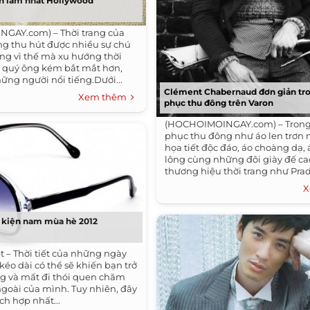
ch lãm nhất Hollywood
GAY.com) – Thời trang của
g thu hút được nhiều sự chú
ng vì thế mà xu hướng thời
c quý ông kém bắt mắt hơn,
hững người nổi tiếng.Dưới...
Clément Chabernaud đơn giản tro
Xem thêm
phục thu đông trên Varon
(HOCHOIMOINGAY.com) – Trong
phục thu đông như áo len trơn
họa tiết độc đáo, áo choàng dạ,
lông cùng những đôi giày đế ca
thương hiệu thời trang như Prad
Vuitton,...
X
 kiện nam mùa hè 2012
 – Thời tiết của những ngày
éo dài có thể sẽ khiến bạn trở
ng và mất đi thói quen chăm
ngoài của mình. Tuy nhiên, đây
ích hợp nhất...