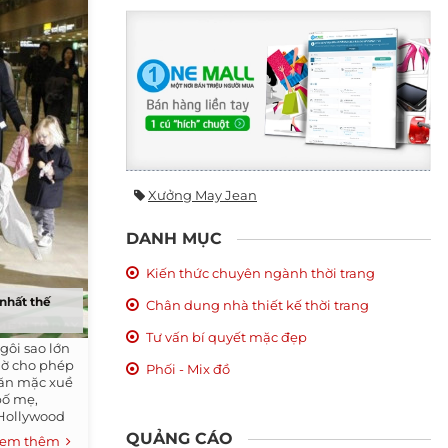
Xưởng May Jean
DANH MỤC
Kiến thức chuyên ngành thời trang
 nhất thế
Chân dung nhà thiết kế thời trang
Tư vấn bí quyết mặc đẹp
ôi sao lớn
iờ cho phép
Phối - Mix đồ
ăn mặc xuề
bố mẹ,
 Hollywood
QUẢNG CÁO
em thêm