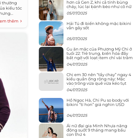
hơn cả Gen Z, khi cá tính bùng
i thường
cháy, lúc lại bánh bèo như cô nữ
ủa kiểu tóc
chính ngôn tình
05/07/2025
hưng...
em thêm
Hải Tú đi biển không mặc bikini
vẫn gây sốt
05/07/2025
Gu ăn mặc của Phương Mỹ Chi ở
tuổi 22: Trẻ trung, biến hóa đầy
bất ngờ với loạt item chỉ vài trăm
nghìn đã mua được
04/07/2025
Chị em 30 nên “tẩy chay” ngay 4
kiểu quần ống rộng này: Mặc
vào trông vừa quê vừa kéo tụt
chiều cao
04/07/2025
Hồ Ngọc Hà, Chi Pu so body với
bikini “tí hon” giá nghìn USD
04/07/2025
Ái nữ đại gia Minh Nhựa năng
động suốt 9 tháng mang bầu
con thứ 4