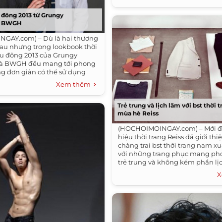
 đông 2013 từ Grungy
à BWGH
GAY.com) – Dù là hai thương
au nhưng trong lookbook thời
u đông 2013 của Grungy
à BWGH đều mang tới phong
ang đơn giản có thể sử dụng
o các chàng...
Xem thêm
Trẻ trung và lịch lãm với bst thời
mùa hè Reiss
(HOCHOIMOINGAY.com) – Mới đ
hiệu thời trang Reiss đã giới thiệ
chàng trai bst thời trang nam x
với những trang phục mang ph
trẻ trung và không kém phần lị
những...
X