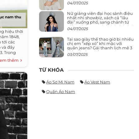
04/07/2025
Nữ giảng viên đại học sành điệu
hục nam thu
nhất nhì showbiz, xách cả “lâu
đài” xuống phố, sang chảnh từ
giảng đường ra phố khó ai đọ lại
04/07/2025
g hiệu thời
 năm 1848,
Tại sao giày thể thao giờ bị nhiều
 tới các
chị em “xếp xó” khi mặc với
p và đầy
quần jeans? Gái thanh lịch mê 3
kiểu này hơn hẳn
3. Trong
03/07/2025
em thêm
TỪ KHÓA
Áo Sơ Mi Nam
Áo Vest Nam
Quần Áo Nam