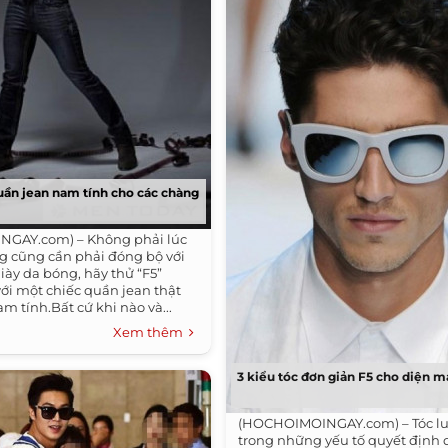
ần jean nam tính cho các chàng
GAY.com) – Không phải lúc
g cũng cần phải đóng bộ với
iày da bóng, hãy thử “F5”
ới một chiếc quần jean thật
m tính.Bất cứ khi nào và...
Xem thêm
3 kiểu tóc đơn giản F5 cho diện 
(HOCHOIMOINGAY.com) – Tóc lu
trong những yếu tố quyết định