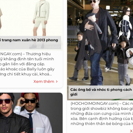
i trang nam xuân hè 2013 phong
GAY.com) – Thương hiệu
Sỹ khẳng định tên tuổi mình
o gắn liền với đẳng cấp.
áo khoác của Bally luôn gây
ng chi tiết khuy cài, khoá...
Xem thêm
Các ông bố và nhóc tì phong cách
giới
(HOCHOIMOINGAY.com) – Các ng
trong giới showbiz không bao g
những đứa con cưng của mình 
xòa. Bên cạnh định hướng của 
những thiên thần bé bỏng của
cũng...
X