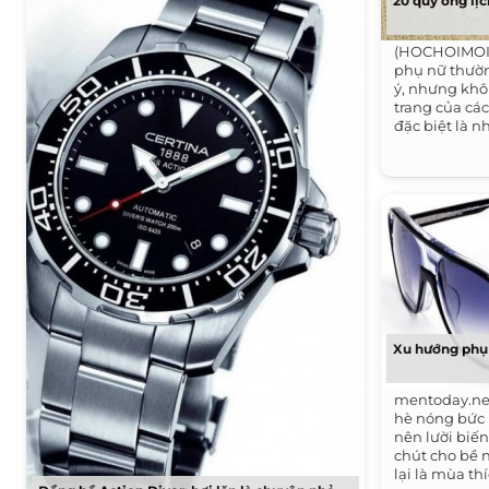
20 quý ông lị
(HOCHOIMOIN
phụ nữ thườn
ý, nhưng khô
trang của cá
đặc biệt là n
Xu hướng phụ
mentoday.net
hè nóng bức k
nên lười biế
chút cho bề 
lại là mùa th