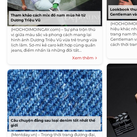
Lookbook thu
Gentleman v
Tham khảo cách mix đồ nam mùa hè từ
Dương Triệu Vũ
(HOCHOIMOIN
hiệu khác nh
(HOCHOIMOINGAY.com) – Sự pha trộn thú
trang nam th
vị giữa màu sắc và phong cách mang lại
Gentleman v
hình ảnh Dương Triệu Vũ vừa trẻ trung vừa
cách thời tr
lịch lãm. Sơ-mi kẻ caro kết hợp cùng quần
hàng ngày ch
jeans, điểm nhấn là những đôi tất...
Xem thêm
Câu chuyện đằng sau loại denim tốt nhất thế
giới
(Mentday.vn) – Trong thời trang đương đại,