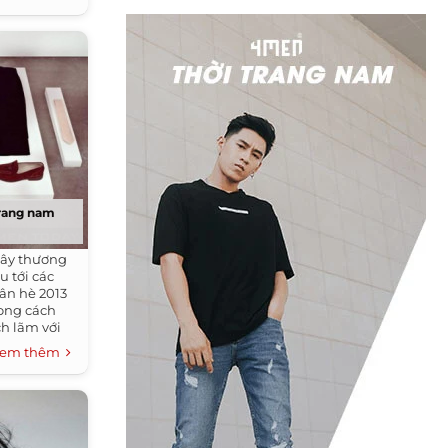
 trang nam
ây thương
u tới các
uân hè 2013
ong cách
ch lãm với
em thêm