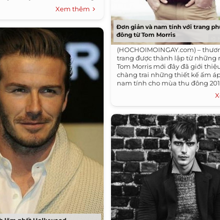
Xem thêm
Đơn giản và nam tính với trang p
đông từ Tom Morris
(HOCHOIMOINGAY.com) – thươn
trang được thành lập từ những
Tom Morris mới đây đã giới thiệu
chàng trai những thiết kế ấm á
nam tính cho mùa thu đông 201
đó...
X