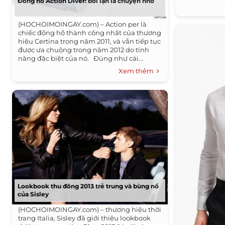
Đồng hồ Action Diver: bơi lặn là chuyện nhỏ
(HOCHOIMOINGAY.com) – Action per là
chiếc đồng hồ thành công nhất của thương
hiệu Certina trong năm 2011, và vẫn tiếp tục
được ưa chuộng trong năm 2012 do tính
năng đặc biệt của nó. Đúng như cái...
Xem thêm
Lookbook thu đông 2013 trẻ trung và bùng nổ
của Sisley
(HOCHOIMOINGAY.com) – thương hiệu thời
trang Italia, Sisley đã giới thiệu lookbook