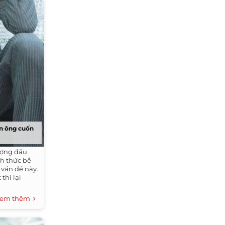
àn ông cuốn
ượng đầu
nh thức bề
 vấn đề này.
thì lại
em thêm