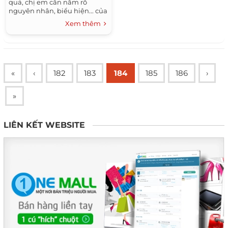
quả, chị em cần nắm rõ
nguyên nhân, biểu hiện... của
nó.
Xem thêm
«
‹
182
183
184
185
186
›
»
LIÊN KẾT WEBSITE