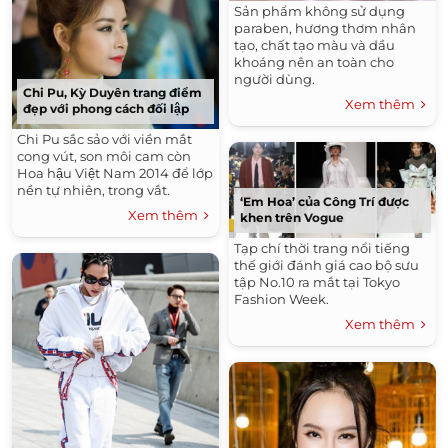
Sản phẩm không sử dụng
paraben, hương thơm nhân
tạo, chất tạo màu và dầu
khoáng nên an toàn cho
người dùng.
Chi Pu, Kỳ Duyên trang điểm
Xem thêm
đẹp với phong cách đối lập
Chi Pu sắc sảo với viền mắt
cong vút, son môi cam còn
Hoa hậu Việt Nam 2014 để lớp
nền tự nhiên, trong vắt.
‘Em Hoa’ của Công Trí được
Xem thêm
khen trên Vogue
Tạp chí thời trang nổi tiếng
thế giới đánh giá cao bộ sưu
tập No.10 ra mắt tại Tokyo
Fashion Week.
Xem thêm