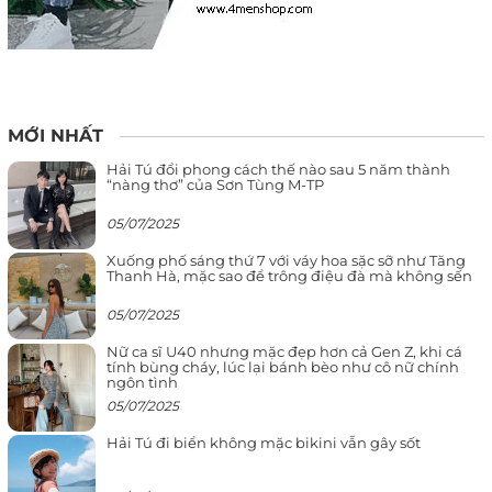
MỚI NHẤT
Hải Tú đổi phong cách thế nào sau 5 năm thành
“nàng thơ” của Sơn Tùng M-TP
05/07/2025
Xuống phố sáng thứ 7 với váy hoa sặc sỡ như Tăng
Thanh Hà, mặc sao để trông điệu đà mà không sến
05/07/2025
Nữ ca sĩ U40 nhưng mặc đẹp hơn cả Gen Z, khi cá
tính bùng cháy, lúc lại bánh bèo như cô nữ chính
ngôn tình
05/07/2025
Hải Tú đi biển không mặc bikini vẫn gây sốt