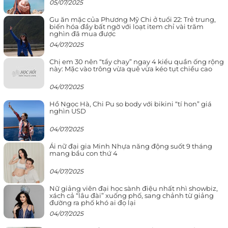
05/07/2025
Gu ăn mặc của Phương Mỹ Chi ở tuổi 22: Trẻ trung,
biến hóa đầy bất ngờ với loạt item chỉ vài trăm
nghìn đã mua được
04/07/2025
Chị em 30 nên “tẩy chay” ngay 4 kiểu quần ống rộng
này: Mặc vào trông vừa quê vừa kéo tụt chiều cao
04/07/2025
Hồ Ngọc Hà, Chi Pu so body với bikini “tí hon” giá
nghìn USD
04/07/2025
Ái nữ đại gia Minh Nhựa năng động suốt 9 tháng
mang bầu con thứ 4
04/07/2025
Nữ giảng viên đại học sành điệu nhất nhì showbiz,
xách cả “lâu đài” xuống phố, sang chảnh từ giảng
đường ra phố khó ai đọ lại
04/07/2025