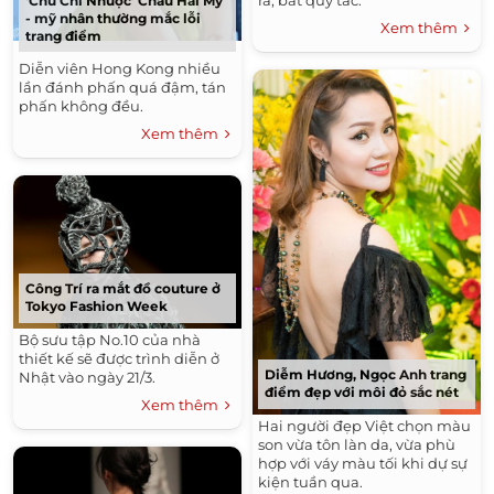
rà, bất quy tắc.
‘Chu Chỉ Nhược’ Châu Hải My
- mỹ nhân thường mắc lỗi
Xem thêm
trang điểm
Diễn viên Hong Kong nhiều
lần đánh phấn quá đậm, tán
phấn không đều.
Xem thêm
Công Trí ra mắt đồ couture ở
Tokyo Fashion Week
Bộ sưu tập No.10 của nhà
thiết kế sẽ được trình diễn ở
Diễm Hương, Ngọc Anh trang
Nhật vào ngày 21/3.
điểm đẹp với môi đỏ sắc nét
Xem thêm
Hai người đẹp Việt chọn màu
son vừa tôn làn da, vừa phù
hợp với váy màu tối khi dự sự
kiện tuần qua.