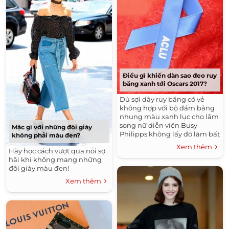
Điều gì khiến dàn sao đeo ruy
băng xanh tới Oscars 2017?
Dù sợi dây ruy băng có vẻ
không hợp với bộ đầm bằng
nhung màu xanh lục cho lắm
song nữ diễn viên Busy
Mặc gì với những đôi giày
Philipps không lấy đó làm bất
không phải màu đen?
tiện
Xem thêm
Hãy học cách vượt qua nỗi sợ
hãi khi không mang những
đôi giày màu đen!
Xem thêm