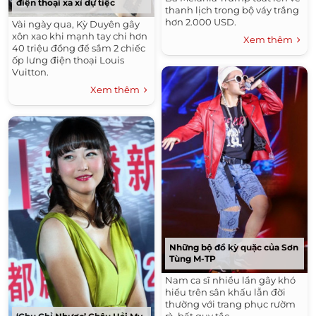
điện thoại xa xỉ dự tiệc
thanh lịch trong bộ váy trắng
hơn 2.000 USD.
Vài ngày qua, Kỳ Duyên gây
xôn xao khi mạnh tay chi hơn
Xem thêm
40 triệu đồng để sắm 2 chiếc
ốp lưng điện thoại Louis
Vuitton.
Xem thêm
Những bộ đồ kỳ quặc của Sơn
Tùng M-TP
Nam ca sĩ nhiều lần gây khó
hiểu trên sân khấu lẫn đời
thường với trang phục rườm