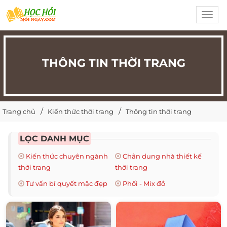
Toggl
navig
THÔNG TIN THỜI TRANG
Trang chủ
Kiến thức thời trang
Thông tin thời trang
LỌC DANH MỤC
Kiến thức chuyên ngành
Chân dung nhà thiết kế
thời trang
thời trang
Tư vấn bí quyết mặc đẹp
Phối - Mix đồ