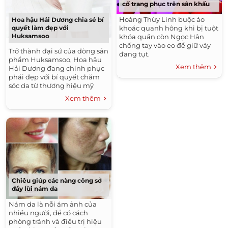
cố trang phục trên sân khấu
Hoàng Thùy Linh buộc áo
Hoa hậu Hải Dương chia sẻ bí
khoác quanh hông khi bị tuột
quyết làm đẹp với
Huksamsoo
khóa quần còn Ngọc Hân
chống tay vào eo để giữ váy
Trở thành đại sứ của dòng sản
đang tụt.
phẩm Huksamsoo, Hoa hậu
Xem thêm
Hải Dương đang chinh phục
phái đẹp với bí quyết chăm
sóc da từ thương hiệu mỹ
phẩm này.
Xem thêm
Chiêu giúp các nàng công sở
đẩy lùi nám da
Nám da là nỗi ám ảnh của
nhiều người, để có cách
phòng tránh và điều trị hiệu