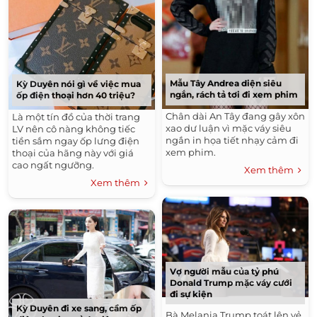
Mẫu Tây Andrea diện siêu
Kỳ Duyên nói gì về việc mua
ngắn, rách tả tơi đi xem phim
ốp điện thoại hơn 40 triệu?
Chân dài An Tây đang gây xôn
Là một tín đồ của thời trang
xao dư luận vì mặc váy siêu
LV nên cô nàng không tiếc
ngắn in họa tiết nhạy cảm đi
tiền sắm ngay ốp lưng điện
xem phim.
thoại của hãng này với giá
cao ngất ngưỡng.
Xem thêm
Xem thêm
Vợ người mẫu của tỷ phú
Donald Trump mặc váy cưới
đi sự kiện
Kỳ Duyên đi xe sang, cầm ốp
Bà Melania Trump toát lên vẻ