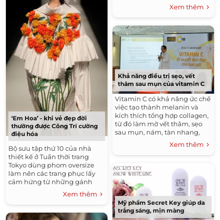
Xem thêm
Khả năng điều trị sẹo, vết
thâm sau mụn của vitamin C
Vitamin C có khả năng ức chế
việc tạo thành melanin và
kích thích tổng hợp collagen,
‘Em Hoa’ - khi vẻ đẹp đời
từ đó làm mờ vết thâm, sẹo
thường được Công Trí cường
sau mụn, nám, tàn nhang,
điệu hóa
giúp da trắng sáng.
Xem thêm
Bộ sưu tập thứ 10 của nhà
thiết kế ở Tuần thời trang
Tokyo dùng phom oversize
làm nên các trang phục lấy
cảm hứng từ những gánh
hàng hoa dạo.
Xem thêm
Mỹ phẩm Secret Key giúp da
trắng sáng, mịn màng