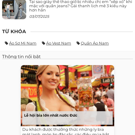
Tại sao giày thể thao giờ bị nhiều chị em “xếp xó” khi
mặc với quần jeans? Gái thanh lịch mê 3 kiểu này
hơn hẳn
03/07/2025
TỪ KHÓA
Áo Sơ Mi Nam
Áo Vest Nam
Quần Áo Nam
Thông tin nổi bật
Lễ hội bia lớn nhất nước Đức
Du khách được thưởng thức những ly bia
mát lạnh, món ăn đặc sắc, các điệu múa bắt