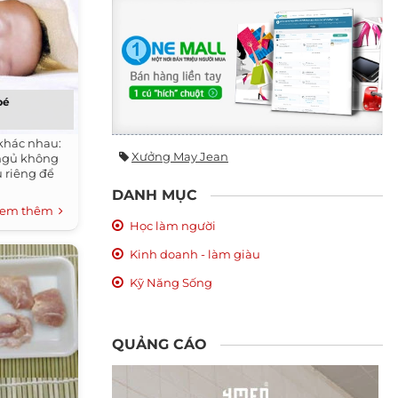
bé
 khác nhau:
Xưởng May Jean
 ngủ không
u riêng để
DANH MỤC
em thêm
Học làm người
Kinh doanh - làm giàu
Kỹ Năng Sống
QUẢNG CÁO