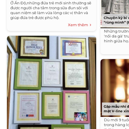
Ở Ấn Độ,những đứa trẻ mới sinh thường sẽ
được người cha tắm trong sữa đun sôi với
quan niệm sẽ làm vừa lòng các vị thần và
giúp đứa trẻ được phù hộ.
Chuyện kỳ bí 
“rùng mình” (P
Xem thêm
Những trườn
'nổi da gà' t
hình giữa họ
Gặp mẫu nhí 
mặt V-line xi
Dù mới 9 tuổ
trong hàng l