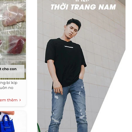
t cho con
ng bí kíp
luôn no
em thêm