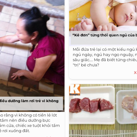
“Kê đơn” từng thói quen ngủ của 
Mỗi đứa trẻ lại có một kiểu ngủ
ngủ ngày, ngủ hay ngọ nguậy,
sâu giấc.... Mẹ đã biết từng chiê
"trị" bé chưa?
X
điều dưỡng làm rơi trẻ vì không
 rằng vì không có tiền lẻ lót
đi tắm nên điều dưỡng bực
m cửa, chiếc xe tuột khỏi tầm
ẻ rơi xuống đất.