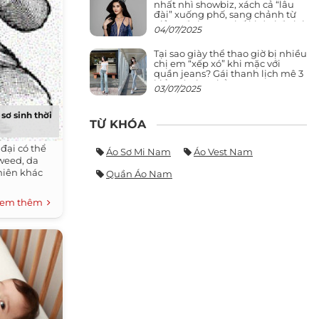
nhất nhì showbiz, xách cả “lâu
đài” xuống phố, sang chảnh từ
giảng đường ra phố khó ai đọ lại
04/07/2025
Tại sao giày thể thao giờ bị nhiều
chị em “xếp xó” khi mặc với
quần jeans? Gái thanh lịch mê 3
kiểu này hơn hẳn
03/07/2025
sơ sinh thời
TỪ KHÓA
 đại có thể
Áo Sơ Mi Nam
Áo Vest Nam
kweed, da
nhiên khác
Quần Áo Nam
em thêm