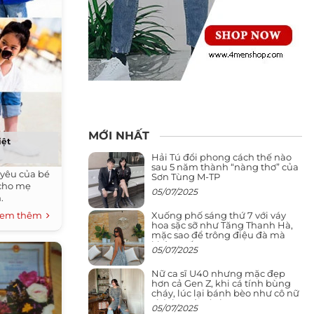
MỚI NHẤT
iệt
Hải Tú đổi phong cách thế nào
sau 5 năm thành “nàng thơ” của
yêu của bé
Sơn Tùng M-TP
i cho mẹ
05/07/2025
.
Xuống phố sáng thứ 7 với váy
em thêm
hoa sặc sỡ như Tăng Thanh Hà,
mặc sao để trông điệu đà mà
không sến
05/07/2025
Nữ ca sĩ U40 nhưng mặc đẹp
hơn cả Gen Z, khi cá tính bùng
cháy, lúc lại bánh bèo như cô nữ
chính ngôn tình
05/07/2025