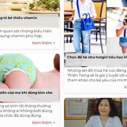
ng tỏ bé thiếu vitamin
h quan sát những biểu hiện
ổ sung vitamin phù hợp.
Xem thêm
Chọn đồ hè như hotgirl tiểu học V
Những set đồ mùa hè cực đáng 
Thiên Trang sẽ là gợi ý tuyệt vờ
tham khảo cho bé yêu của mình
X
 biến của mẹ khi dùng bỉm cho
ng sơ sinh rất thông thường
 không ai không biết dùng,
ưa chắc đã dùng đúng.
Xem thêm