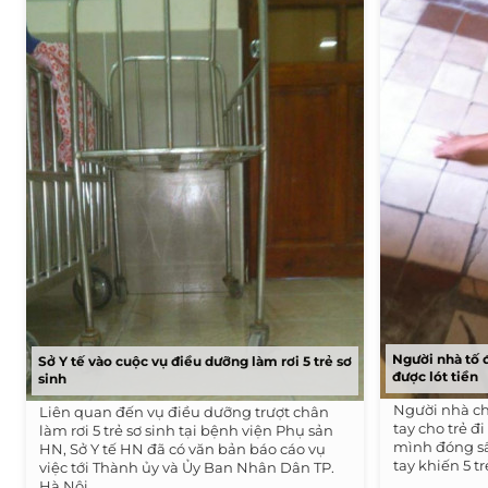
Người nhà tố 
Sở Y tế vào cuộc vụ điều dưỡng làm rơi 5 trẻ sơ
được lót tiền
sinh
Người nhà cho
Liên quan đến vụ điều dưỡng trượt chân
tay cho trẻ 
làm rơi 5 trẻ sơ sinh tại bệnh viện Phụ sản
mình đóng sầ
HN, Sở Y tế HN đã có văn bản báo cáo vụ
tay khiến 5 tr
việc tới Thành ủy và Ủy Ban Nhân Dân TP.
Hà Nội.