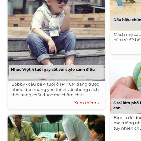
Dấu hiệu chứ
Mách mẹ các
của trẻ để b
Nhóc Việt 4 tuổi gây sốt với style sành điệu
Bobby - cậu bé 4 tuổi ở TP.HCM đang được
nhiều dân mạng yêu thích với phong cách
thời trang chất được mẹ chăm chút.
Xem thêm
5 sai lầm phổ
con
Bỉm là đồ dù
mà tưởng như
tuy nhiên ch