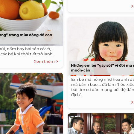
X
àng” trong mùa đông để con
i, nấm hay hải sản có vỏ,...
 các bé khi thời tiết trở lạnh.
Xem thêm
Những em bé “gây sốt” vì đôi má 
muốn-cắn
Em bé má hồng như hoa anh đà
má bánh bao,... đã làm “liêu xiê
trái tim cư dân mạng bởi độ đán
địch”.
X