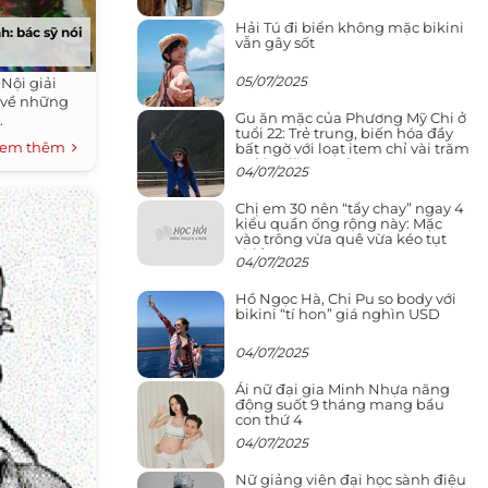
Hải Tú đi biển không mặc bikini
h: bác sỹ nói
vẫn gây sốt
05/07/2025
Nội giải
 về những
Gu ăn mặc của Phương Mỹ Chi ở
.
tuổi 22: Trẻ trung, biến hóa đầy
em thêm
bất ngờ với loạt item chỉ vài trăm
nghìn đã mua được
04/07/2025
Chị em 30 nên “tẩy chay” ngay 4
kiểu quần ống rộng này: Mặc
vào trông vừa quê vừa kéo tụt
chiều cao
04/07/2025
Hồ Ngọc Hà, Chi Pu so body với
bikini “tí hon” giá nghìn USD
04/07/2025
Ái nữ đại gia Minh Nhựa năng
động suốt 9 tháng mang bầu
con thứ 4
04/07/2025
Nữ giảng viên đại học sành điệu