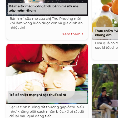
Bà mẹ 8x mách công thức bánh mì sữa mẹ
xốp-mềm-thơm
Bánh mì sữa mẹ của chị Thu Phương mỗi
khi làm xong luôn được con và gia đình ăn
nhiệt tình.
Thực phẩm “v
Xem thêm
không ốm
Hoa quả có mú
cực kì tốt cho
Trẻ dễ thiệt mạng vì sặc thuốc si rô
Sặc là tình huống rất thường gặp ở trẻ. Nếu
như không biết cách nhận biết, xử trí rất dễ
để lại hậu quả đáng tiếc.