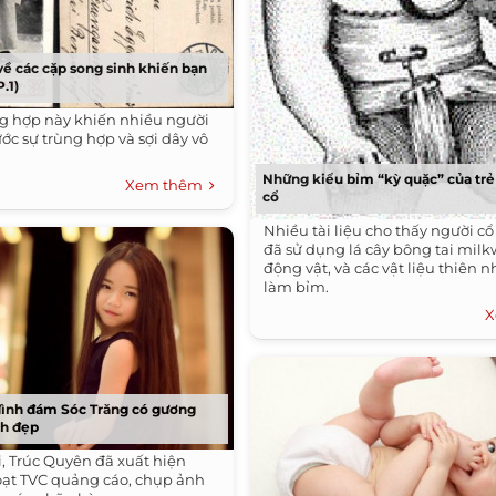
về các cặp song sinh khiến bạn
.1)
g hợp này khiến nhiều người
rước sự trùng hợp và sợi dây vô
.
Những kiểu bỉm “kỳ quặc” của trẻ 
Xem thêm
cổ
Nhiều tài liệu cho thấy người cổ
đã sử dụng lá cây bông tai mil
động vật, và các vật liệu thiên 
làm bỉm.
X
đình đám Sóc Trăng có gương
nh đẹp
i, Trúc Quyên đã xuất hiện
oạt TVC quảng cáo, chụp ảnh