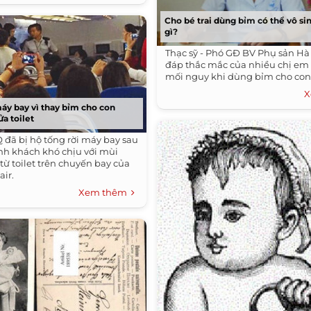
Cho bé trai dùng bỉm có thể vô sin
gì?
Thạc sỹ - Phó GĐ BV Phụ sản Hà 
đáp thắc mắc của nhiều chị em
mối nguy khi dùng bỉm cho con
X
máy bay vì thay bỉm cho con
a toilet
 đã bị hộ tống rời máy bay sau
nh khách khó chịu với mùi
từ toilet trên chuyến bay của
ir.
Xem thêm