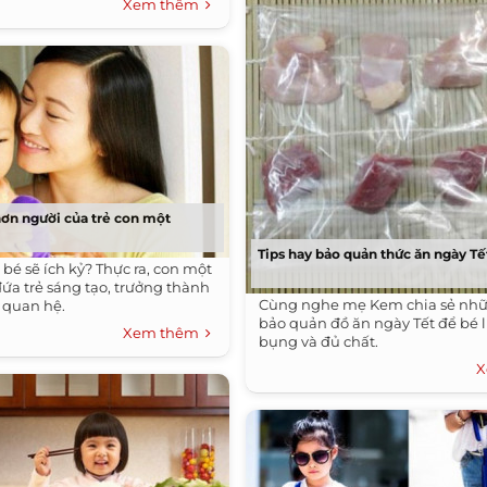
Xem thêm
ơn người của trẻ con một
Tips hay bảo quản thức ăn ngày Tế
bé sẽ ích kỷ? Thực ra, con một
đứa trẻ sáng tạo, trưởng thành
Cùng nghe mẹ Kem chia sẻ nhữ
 quan hệ.
bảo quản đồ ăn ngày Tết để bé 
Xem thêm
bụng và đủ chất.
X