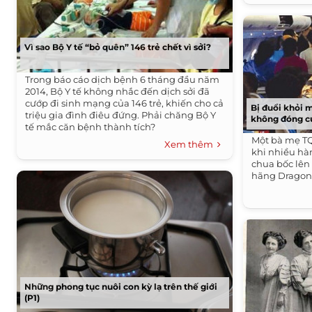
Vì sao Bộ Y tế “bỏ quên” 146 trẻ chết vì sởi?
Trong báo cáo dịch bệnh 6 tháng đầu năm
2014, Bộ Y tế không nhắc đến dịch sởi đã
cướp đi sinh mạng của 146 trẻ, khiến cho cả
Bị đuổi khỏi 
triệu gia đình điêu đứng. Phải chăng Bộ Y
không đóng cử
tế mắc căn bệnh thành tích?
Một bà mẹ TQ
Xem thêm
khi nhiều hà
chua bốc lên 
hãng Dragona
Những phong tục nuôi con kỳ lạ trên thế giới
(P1)