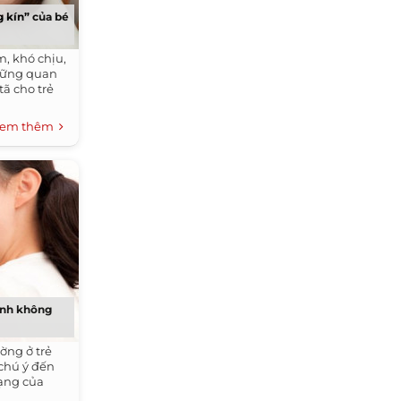
g kín” của bé
, khó chịu,
hững quan
ã cho trẻ
em thêm
ệnh không
ờng ở trẻ
chú ý đến
mạng của