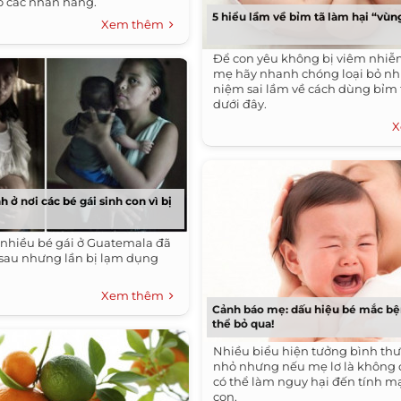
ho các nhãn hàng.
5 hiểu lầm về bỉm tã làm hại “vùn
Xem thêm
Để con yêu không bị viêm nhiễm
mẹ hãy nhanh chóng loại bỏ n
niệm sai lầm về cách dùng bỉm t
dưới đây.
X
 ở nơi các bé gái sinh con vì bị
, nhiều bé gái ở Guatemala đã
sau nhưng lần bị lạm dụng
Xem thêm
Cảnh báo mẹ: dấu hiệu bé mắc b
thể bỏ qua!
Nhiều biểu hiện tưởng bình thư
nhỏ nhưng nếu mẹ lơ là không 
có thể làm nguy hại đến tính 
con.