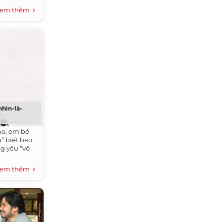
em thêm
nhìn-là-
o, em bé
u” biết bao
g yêu “vô
em thêm