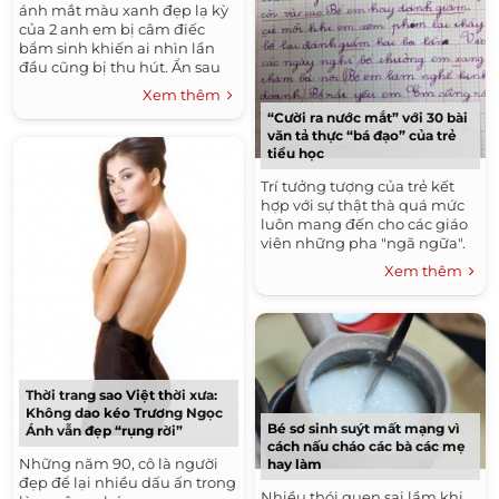
ánh mắt màu xanh đẹp lạ kỳ
của 2 anh em bị câm điếc
bẩm sinh khiến ai nhìn lần
đầu cũng bị thu hút. Ẩn sau
ánh mắt ấy là câu chuyện
Xem thêm
buồn của 2 số phận đáng
“Cười ra nước mắt” với 30 bài
thương nơi xóm nghèo.
văn tả thực “bá đạo” của trẻ
tiểu học
Trí tưởng tượng của trẻ kết
hợp với sự thật thà quá mức
luôn mang đến cho các giáo
viên những pha "ngã ngữa".
Xem thêm
Thời trang sao Việt thời xưa:
Không dao kéo Trương Ngọc
Bé sơ sinh suýt mất mạng vì
Ánh vẫn đẹp “rụng rời”
cách nấu cháo các bà các mẹ
Những năm 90, cô là người
hay làm
đẹp để lại nhiều dấu ấn trong
Nhiều thói quen sai lầm khi