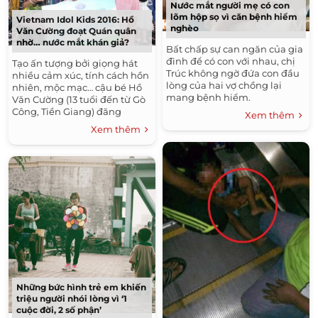
Nước mắt người mẹ có con
lõm hộp sọ vì căn bệnh hiểm
Vietnam Idol Kids 2016: Hồ
nghèo
Văn Cường đoạt Quán quân
nhờ… nước mắt khán giả?
Bất chấp sự can ngăn của gia
đình để có con với nhau, chị
Tạo ấn tượng bởi giọng hát
Trúc không ngờ đứa con đầu
nhiều cảm xúc, tính cách hồn
lòng của hai vợ chồng lại
nhiên, mộc mạc… cậu bé Hồ
mang bệnh hiểm.
Văn Cường (13 tuổi đến từ Gò
Công, Tiền Giang) đăng
Xem thêm
quang Quán quân Vietnam
Xem thêm
Idol Kids đã nhận được nhiều
sự ủng hộ từ khán giả.
Những bức hình trẻ em khiến
triệu người nhói lòng vì ‘1
cuộc đời, 2 số phận’