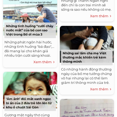
những gì Thành Ngân nghĩ
đến chỉ là con trai mình sẽ
sống ra sao nếu không có mẹ.
Xem thêm
Những tình huống “cười chảy
nước mắt” của bố con sao
Việt trong Bố ơi mùa 3
Những phát ngôn hài hước,
những tình huống "bá đạo",...
đã mang lại cho khán giả
Những sai lầm cha mẹ Việt
nhiều trận cười sảng khoái.
thường mắc khiến trẻ kém
thông minh
Xem thêm
Có những hành động thường
ngày của bố mẹ tưởng chừng
vô hại nhưng lại có thể làm
giảm trí thông minh của trẻ.
Xem thêm
‘Ám ảnh’ đôi mắt xanh ngọc
bí ẩn của 2 đứa trẻ lớn lên từ
khu ổ chuột Sài Gòn
Gương mặt ngây thơ cùng