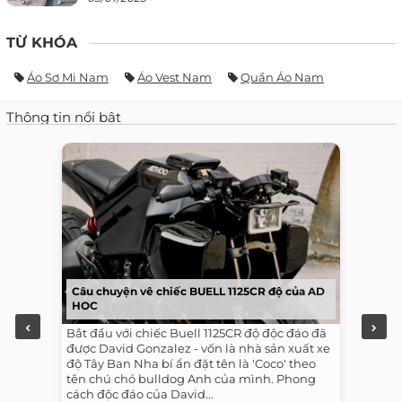
TỪ KHÓA
Áo Sơ Mi Nam
Áo Vest Nam
Quần Áo Nam
Thông tin nổi bật
Câu chuyện vê chiếc BUELL 1125CR độ của AD
HOC
Bắt đầu với chiếc Buell 1125CR độ độc đáo đã
được David Gonzalez - vốn là nhà sản xuất xe
độ Tây Ban Nha bí ẩn đặt tên là 'Coco' theo
tên chú chó bulldog Anh của mình. Phong
cách độc đáo của David...