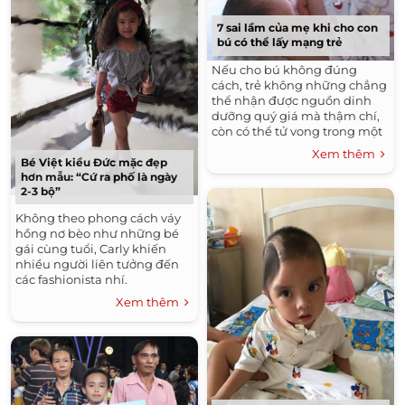
7 sai lầm của mẹ khi cho con
bú có thể lấy mạng trẻ
Nếu cho bú không đúng
cách, trẻ không những chẳng
thể nhận được nguồn dinh
dưỡng quý giá mà thậm chí,
còn có thể tử vong trong một
số trường hợp.
Xem thêm
Bé Việt kiều Đức mặc đẹp
hơn mẫu: “Cứ ra phố là ngày
2-3 bộ”
Không theo phong cách váy
hồng nơ bèo như những bé
gái cùng tuổi, Carly khiến
nhiều người liên tưởng đến
các fashionista nhí.
Xem thêm