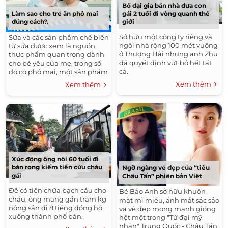
Bố đại gia bán nhà đưa con
Làm sao cho trẻ ăn phô mai
gái 2 tuổi đi vòng quanh thế
đúng cách?.
giới
Sở hữu một công ty riêng và
Sữa và các sản phẩm chế biến
ngôi nhà rộng 100 mét vuông
từ sữa được xem là nguồn
ở Thượng Hải nhưng anh Zhu
thực phẩm quan trọng dành
đã quyết định vứt bỏ hết tất
cho bé yêu của mẹ, trong số
cả.
đó có phô mai, một sản phẩm
“đa chất” mà mẹ cần đưa vào
Xem thêm
Xem thêm
khẩu phần ăn cho bé.
Xúc động ông nội 60 tuổi đi
bán rong kiếm tiền cứu cháu
Ngỡ ngàng vẻ đẹp của “tiểu
gái
Châu Tấn” phiên bản Việt
Để có tiền chữa bạch cầu cho
Bé Bảo Anh sở hữu khuôn
cháu, ông mang gần trăm kg
mặt mĩ miều, ánh mắt sắc sảo
nông sản đi 8 tiếng đồng hồ
và vẻ đẹp mong manh giống
xuống thành phố bán.
hệt một trong "Tứ đại mỹ
nhân" Trung Quốc - Châu Tấn.