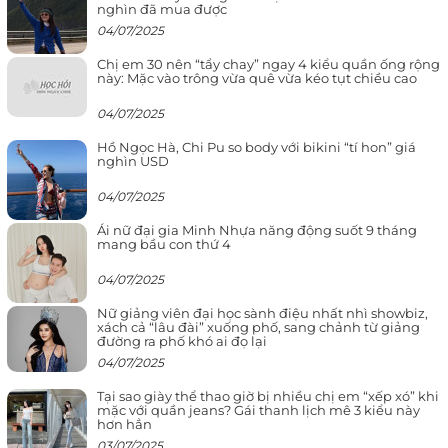
nghìn đã mua được
04/07/2025
Chị em 30 nên “tẩy chay” ngay 4 kiểu quần ống rộng
này: Mặc vào trông vừa quê vừa kéo tụt chiều cao
04/07/2025
Hồ Ngọc Hà, Chi Pu so body với bikini “tí hon” giá
nghìn USD
04/07/2025
Ái nữ đại gia Minh Nhựa năng động suốt 9 tháng
mang bầu con thứ 4
04/07/2025
Nữ giảng viên đại học sành điệu nhất nhì showbiz,
xách cả “lâu đài” xuống phố, sang chảnh từ giảng
đường ra phố khó ai đọ lại
04/07/2025
Tại sao giày thể thao giờ bị nhiều chị em “xếp xó” khi
mặc với quần jeans? Gái thanh lịch mê 3 kiểu này
hơn hẳn
03/07/2025