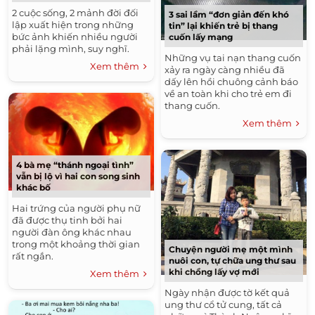
2 cuộc sống, 2 mảnh đời đối
3 sai lầm “đơn giản đến khó
lập xuất hiện trong những
tin” lại khiến trẻ bị thang
bức ảnh khiến nhiều người
cuốn lấy mạng
phải lặng mình, suy nghĩ.
Những vụ tai nạn thang cuốn
Xem thêm
xảy ra ngày càng nhiều đã
dấy lên hồi chuông cảnh báo
về an toàn khi cho trẻ em đi
thang cuốn.
Xem thêm
4 bà mẹ “thánh ngoại tình”
vẫn bị lộ vì hai con song sinh
khác bố
Hai trứng của người phụ nữ
đã được thụ tinh bởi hai
người đàn ông khác nhau
trong một khoảng thời gian
Chuyện người mẹ một mình
rất ngắn.
nuôi con, tự chữa ung thư sau
khi chồng lấy vợ mới
Xem thêm
Ngày nhận được tờ kết quả
ung thư cổ tử cung, tất cả