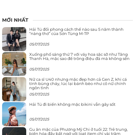
MỚI NHẤT
Hải Tú đổi phong cách thế nào sau 5 năm thành
“nàng thơ” của Sơn Tùng M-TP
05/07/2025
Xuống phố sáng thứ 7 với váy hoa sặc sỡ như Tăng
Thanh Hà, mặc sao để trông điệu đà mà không sến
05/07/2025
Nữ ca sĩ U40 nhưng mặc đẹp hơn cả Gen Z, khi cá
tính bùng cháy, lúc lại bánh bèo như cô nữ chính
ngôn tình
05/07/2025
Hải Tú đi biển không mặc bikini vẫn gây sốt
05/07/2025
Gu ăn mặc của Phương Mỹ Chi ở tuổi 22: Trẻ trung,
biến hóa đầy bất ngờ với loạt item chỉ vài trăm