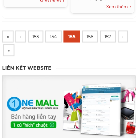
Xem thêm
Xem thêm
«
‹
153
154
155
156
157
›
»
LIÊN KẾT WEBSITE