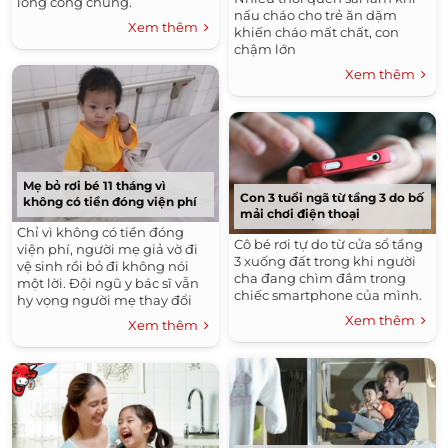
lòng công chúng.
nấu cháo cho trẻ ăn dặm
Xem thêm
khiến cháo mất chất, con
chậm lớn
Xem thêm
Mẹ bỏ rơi bé 11 tháng vì
Con 3 tuổi ngã từ tầng 3 do bố
không có tiền đóng viện phí
mải chơi điện thoại
Chỉ vì không có tiền đóng
Cô bé rơi tự do từ cửa sổ tầng
viện phí, người mẹ giả vờ đi
3 xuống đất trong khi người
vệ sinh rồi bỏ đi không nói
cha đang chìm đắm trong
một lời. Đội ngũ y bác sĩ vẫn
chiếc smartphone của mình.
hy vọng người mẹ thay đổi
suy nghĩ, quay trở lại đón
Xem thêm
Xem thêm
cháu.