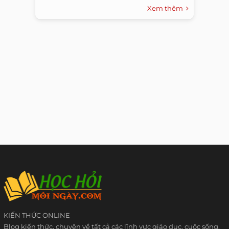
Xem thêm
KIẾN THỨC ONLINE
Blog kiến thức, chuyên về tất cả các lĩnh vực giáo dục, cuộc sống,