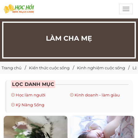
Toggl
navig
LÀM CHA MẸ
Trang chủ
Kiến thức cuộc sống
Kinh nghiệm cuộc sống
Là
LỌC DANH MỤC
Học làm người
Kinh doanh - làm giàu
Kỹ Năng Sống