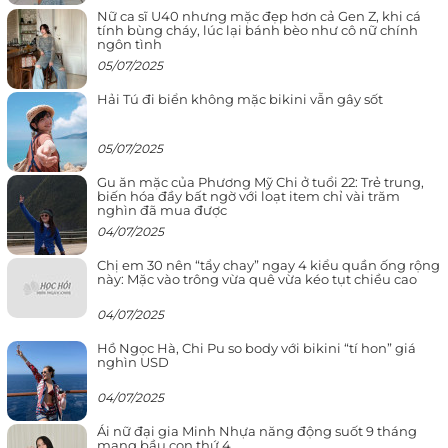
Nữ ca sĩ U40 nhưng mặc đẹp hơn cả Gen Z, khi cá
tính bùng cháy, lúc lại bánh bèo như cô nữ chính
ngôn tình
05/07/2025
Hải Tú đi biển không mặc bikini vẫn gây sốt
05/07/2025
Gu ăn mặc của Phương Mỹ Chi ở tuổi 22: Trẻ trung,
biến hóa đầy bất ngờ với loạt item chỉ vài trăm
nghìn đã mua được
04/07/2025
Chị em 30 nên “tẩy chay” ngay 4 kiểu quần ống rộng
này: Mặc vào trông vừa quê vừa kéo tụt chiều cao
04/07/2025
Hồ Ngọc Hà, Chi Pu so body với bikini “tí hon” giá
nghìn USD
04/07/2025
Ái nữ đại gia Minh Nhựa năng động suốt 9 tháng
mang bầu con thứ 4