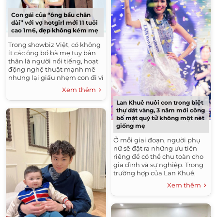
Con gái của “ông bầu chân
dài” với vợ hotgirl mới 11 tuổi
cao 1m6, đẹp không kém mẹ
Trong showbiz Việt, có không
ít các ông bố bà mẹ tuy bản
thân là người nổi tiếng, hoạt
động nghệ thuật mạnh mẽ
nhưng lại giấu nhẹm con đi vì
nhiều lý do riêng. Họ không
Xem thêm
cho con xuất hiện...
Lan Khuê nuôi con trong biệt
thự dát vàng, 3 năm mới công
bố mặt quý tử không một nét
giống mẹ
Ở mỗi giai đoạn, người phụ
nữ sẽ đặt ra những ưu tiên
riêng để có thể chu toàn cho
gia đình và sự nghiệp. Trong
trường hợp của Lan Khuê,
những năm qua, cô chọn
Xem thêm
dành thời gian vun vén và...