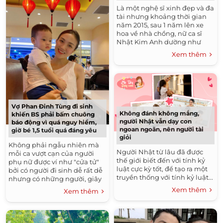
Là một nghệ sĩ xinh đẹp và đa
tài nhưng khoảng thời gian
năm 2015, sau 1 năm lên xe
hoa về nhà chồng, nữ ca sĩ
Nhật Kim Anh dường như
vắng bóng tại các hoạt động
Xem thêm
nghệ thuật. Sau này cô mới...
Vợ Phan Đinh Tùng đi sinh
Không đánh không mắng,
khiến BS phải bấm chuông
người Nhật vẫn dạy con
báo động vì quá nguy hiểm,
ngoan ngoãn, nên người tài
giờ bé 1,5 tuổi quá đáng yêu
giỏi
Không phải ngẫu nhiên mà
Người Nhật từ lâu đã được
mỗi ca vượt cạn của người
thế giới biết đến với tính kỷ
phụ nữ được ví như "cửa tử"
luật cực kỳ tốt, để tạo ra một
bởi có người đi sinh dễ rất dễ
truyền thống với tính kỷ luật...
nhưng có những người, giây
phút chờ gặp con yêu dài như
Xem thêm
Xem thêm
cả thế kỉ...