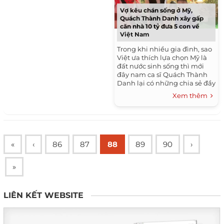
Vợ kêu chán sống ở Mỹ,
Quách Thành Danh xây gấp
căn nhà 10 tỷ đưa 5 con về
Việt Nam
Trong khi nhiều gia đình, sao
Việt ưa thích lựa chọn Mỹ là
đất nước sinh sống thì mới
đây nam ca sĩ Quách Thành
Danh lại có những chia sẻ đầy
bất ngờ. Theo ông bố 5 con,
Xem thêm
gia đình anh sang Mỹ...
«
‹
86
87
88
89
90
›
»
LIÊN KẾT WEBSITE