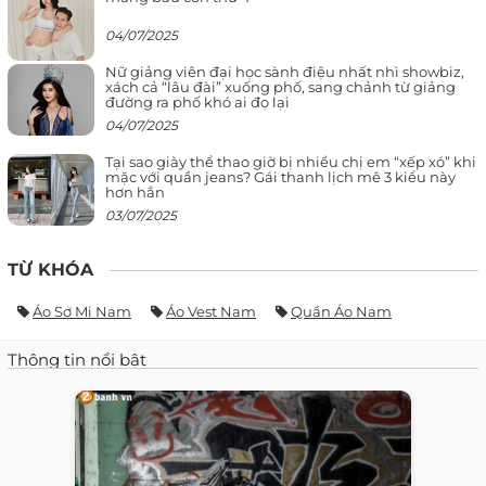
04/07/2025
Nữ giảng viên đại học sành điệu nhất nhì showbiz,
xách cả “lâu đài” xuống phố, sang chảnh từ giảng
đường ra phố khó ai đọ lại
04/07/2025
Tại sao giày thể thao giờ bị nhiều chị em “xếp xó” khi
mặc với quần jeans? Gái thanh lịch mê 3 kiểu này
hơn hẳn
03/07/2025
TỪ KHÓA
Áo Sơ Mi Nam
Áo Vest Nam
Quần Áo Nam
Thông tin nổi bật