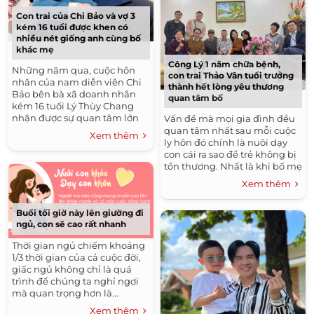
Con trai của Chi Bảo và vợ 3
kém 16 tuổi được khen có
nhiều nét giống anh cùng bố
khác mẹ
Công Lý 1 năm chữa bệnh,
Những năm qua, cuộc hôn
con trai Thảo Vân tuổi trưởng
nhân của nam diễn viên Chi
thành hết lòng yêu thương
Bảo bên bà xã doanh nhân
quan tâm bố
kém 16 tuổi Lý Thùy Chang
nhận được sự quan tâm lớn
Vấn đề mà mọi gia đình đều
của mọi người. Đặc biệt sau
quan tâm nhất sau mỗi cuộc
Xem thêm
khi cậu quý tử Gia Khang -
ly hôn đó chính là nuôi dạy
con chung...
con cái ra sao để trẻ không bị
tổn thương. Nhất là khi bố mẹ
đi thêm bước nữa, những
Xem thêm
ứng xử của...
Buổi tối giờ này lên giường đi
ngủ, con sẽ cao rất nhanh
Thời gian ngủ chiếm khoảng
1/3 thời gian của cả cuộc đời,
giấc ngủ không chỉ là quá
trình để chúng ta nghỉ ngơi
mà quan trọng hơn là...
Xem thêm