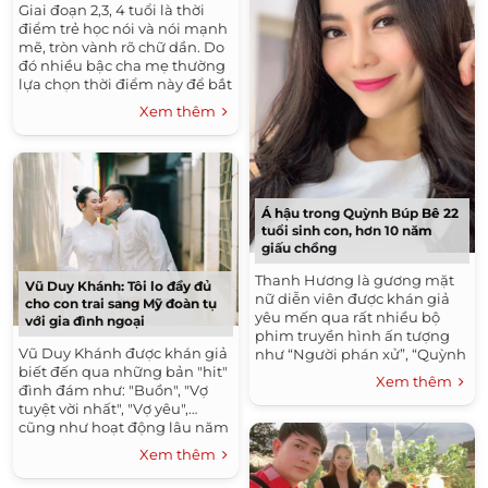
Giai đoạn 2,3, 4 tuổi là thời
điểm trẻ học nói và nói mạnh
mẽ, tròn vành rõ chữ dần. Do
đó nhiều bậc cha mẹ thường
lựa chọn thời điểm này để bắt
đầu cho con tiếp cận với
Xem thêm
nhiều...
Á hậu trong Quỳnh Búp Bê 22
tuổi sinh con, hơn 10 năm
giấu chồng
Thanh Hương là gương mặt
Vũ Duy Khánh: Tôi lo đầy đủ
nữ diễn viên được khán giả
cho con trai sang Mỹ đoàn tụ
yêu mến qua rất nhiều bộ
với gia đình ngoại
phim truyền hình ấn tượng
Vũ Duy Khánh được khán giả
như “Người phán xử”, “Quỳnh
biết đến qua những bản "hit"
búp bê”, “Thương nhớ ở
Xem thêm
đình đám như: "Buồn", "Vợ
ai”,”Mùa hoa tìm lại”,...
tuyệt vời nhất", "Vợ yêu",…
cũng như hoạt động lâu năm
của anh trong giới giải trí. ...
Xem thêm