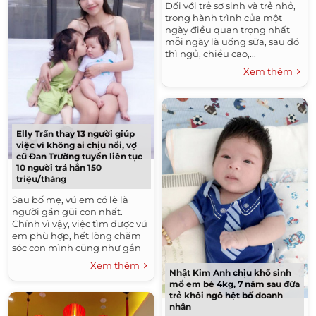
Đối với trẻ sơ sinh và trẻ nhỏ,
trong hành trình của một
ngày điều quan trọng nhất
mỗi ngày là uống sữa, sau đó
thì ngủ, chiều cao,...
Xem thêm
Elly Trần thay 13 người giúp
việc vì không ai chịu nổi, vợ
cũ Đan Trường tuyển liên tục
10 người trả hẳn 150
triệu/tháng
Sau bố mẹ, vú em có lẽ là
người gần gũi con nhất.
Chính vì vậy, việc tìm được vú
em phù hợp, hết lòng chăm
sóc con mình cũng như gắn
bó lâu dài với trẻ trở thành
Xem thêm
mối bận tâm của các...
Nhật Kim Anh chịu khổ sinh
mổ em bé 4kg, 7 năm sau đứa
trẻ khôi ngô hệt bố doanh
nhân