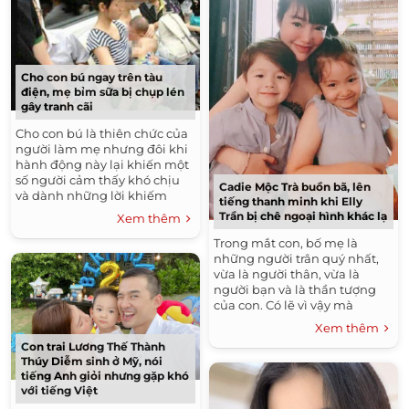
Cho con bú ngay trên tàu
điện, mẹ bỉm sữa bị chụp lén
gây tranh cãi
Cho con bú là thiên chức của
người làm mẹ nhưng đôi khi
hành động này lại khiến một
số người cảm thấy khó chịu
Cadie Mộc Trà buồn bã, lên
và dành những lời khiếm
tiếng thanh minh khi Elly
nhã. Tương tự như câu
Trần bị chê ngoại hình khác lạ
Xem thêm
chuyện của bà mẹ có tên...
Trong mắt con, bố mẹ là
những người trân quý nhất,
vừa là người thân, vừa là
người bạn và là thần tượng
của con. Có lẽ vì vậy mà
không một cô cậu bé nào
Xem thêm
muốn nghe bố mẹ bị chê...
Con trai Lương Thế Thành
Thúy Diễm sinh ở Mỹ, nói
tiếng Anh giỏi nhưng gặp khó
với tiếng Việt