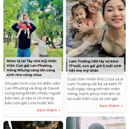
Nhóc tỳ lai Tây nhà mỹ nhân
Lam Trường U50 lấy vợ kém
Việt: Con gái Lan Phương,
17 tuổi, con gái giờ 5 tuổi xinh
Hồng Nhung càng lớn càng
hệt mẹ mỹ nhân
xinh như công chúa
Cuộc hôn nhân thứ 2 của ca sĩ
Chuyện tình của nữ diễn viên
Lam Trường với bà xã kém 17
Lan Phương và ông xã David
tuổi ngày càng trở nên mặn
cũng từng khiến nhiều người
nồng, hạnh phúc hơn khi có
bàn tán, xì xào vì cô mang
sự xuất hiện của cô con gái
bầu con gái Lina trước khi
Tiêu Yên Lam. Kể từ ngày có
Xem thêm
kết...
thêm con đến nay,...
Xem thêm