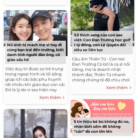
Sở thích sang của con sao
việt: Con Đan Trường học golf
1 tỷ đồng, con Lệ Quyên đổi
Nữ sinh bị mách mẹ vì hay đi
siêu xe liên tục
cùng bạn trai đến trường, biết
danh tính người đàn ông, cô
Cậu ấm Thiên Từ - Con trai
giáo xấu hổ
Đan Trường Có bố là ca sĩ nổi
Việc duy trì được sự trẻ trung
tiếng, mẹ là doanh nhật
trong ngoại hình và lối sống
thành đạt, Thiên Từ nhanh
giúp ích các bậc phụ huynh
chóng chứng tỏ độ chịu chơi
rất nhiều khi giáo dục con cái.
của những rich kids nhí của
Xem thêm
Đó là lý do vì sao hiện nay
làng giải trí Việt...
nhiều bậc cha mẹ xu hướng
Xem thêm
"giữ gìn nét thanh...
5 tín hiệu bé bú không đủ no,
nhận biết sớm để không
“cản” đà con lớn lên