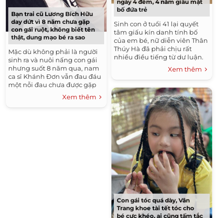
ngày 4 đêm, 4 năm giấu mặt
bố đứa trẻ
Bạn trai cũ Lương Bích Hữu
day dứt vì 8 năm chưa gặp
Sinh con ở tuổi 41 lại quyết
con gái ruột, không biết tên
tâm giấu kín danh tính bố
thật, dung mạo bé ra sao
của em bé, nữ diễn viên Thân
Thúy Hà đã phải chịu rất
Mặc dù không phải là người
nhiều điều tiếng từ dư luận.
sinh ra và nuôi nấng con gái
Thế nhưng, thay vì buồn hay
nhưng suốt 8 năm qua, nam
Xem thêm
tức giận vì những...
ca sĩ Khánh Đơn vẫn đau đáu
một nỗi đau chưa được gặp
mặt cô con gái ruột của anh
Xem thêm
với bạn gái cũ - ca sĩ...
Con gái tóc quá dày, Vân
Trang khoe tài tết tóc cho
bé cực khéo, ai cũng tấm tắc