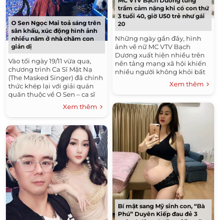
MC VTV Bạch Dương từng
trầm cảm nặng khi có con thứ
3 tuổi 40, giờ U50 trẻ như gái
O Sen Ngọc Mai toả sáng trên
20
sân khấu, xúc động hình ảnh
Những ngày gần đây, hình
nhiều năm ở nhà chăm con
ảnh về nữ MC VTV Bạch
giản dị
Dương xuất hiện nhiều trên
Vào tối ngày 19/11 vừa qua,
nền tảng mạng xã hội khiến
chương trình Ca Sĩ Mặt Nạ
nhiều người không khỏi bất
(The Masked Singer) đã chính
ngời, xuýt xoa khen ngợi bởi
Xem thêm
thức khép lại với giải quán
cô đã ở tuổi U50 nhưng...
quân thuộc về O Sen – ca sĩ
kiêm giảng viên thanh nhạc
Xem thêm
Thạc sĩ Ngọc Mai. Điều bất...
Bí mật sang Mỹ sinh con, “Bà
Phú” Duyên Kiếp đau đẻ 3