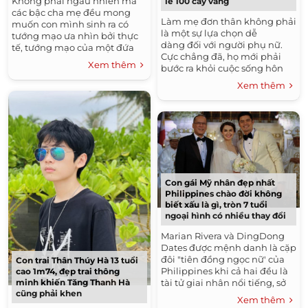
Không phải ngẫu nhiên mà
lễ 100 cây vàng
các bậc cha mẹ đều mong
Làm mẹ đơn thân không phải
muốn con mình sinh ra có
là một sự lựa chọn dễ
tướng mạo ưa nhìn bởi thực
dàng đối với người phụ nữ.
tế, tướng mạo của một đứa
Cực chẳng đã, họ mới phải
trẻ có thể thay đổi vận mệnh
Xem thêm
bước ra khỏi cuộc sống hôn
trong tương lai của chúng....
nhân, quyết tâm nuôi dạy con
Xem thêm
một mình mà không...
Con gái Mỹ nhân đẹp nhất
Philippines chào đời không
biết xấu là gì, tròn 7 tuổi
ngoại hình có nhiều thay đổi
Marian Rivera và DingDong
Dates được mệnh danh là cặp
đôi "tiên đồng ngọc nữ' của
Con trai Thân Thúy Hà 13 tuổi
Philippines khi cả hai đều là
cao 1m74, đẹp trai thông
tài tử giai nhân nổi tiếng, sở
minh khiến Tăng Thanh Hà
cũng phải khen
hữu nhan sắc vượt bậc và sự
Xem thêm
nghiệp thành công....