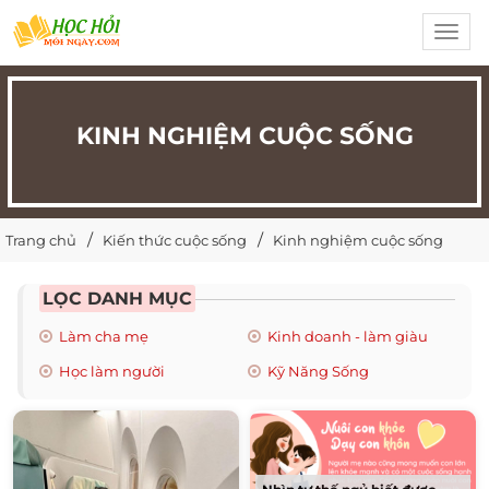
Toggl
navig
KINH NGHIỆM CUỘC SỐNG
Trang chủ
Kiến thức cuộc sống
Kinh nghiệm cuộc sống
LỌC DANH MỤC
Làm cha mẹ
Kinh doanh - làm giàu
Học làm người
Kỹ Năng Sống