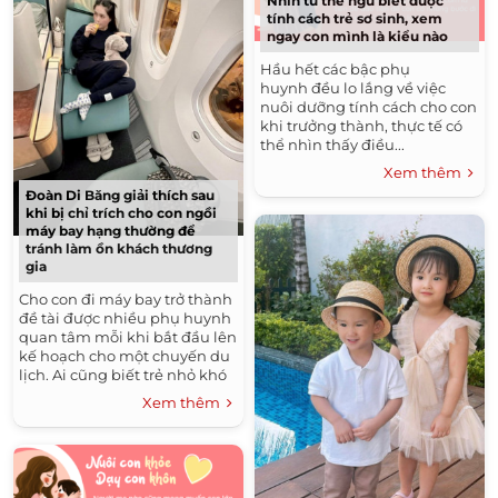
Nhìn tư thế ngủ biết được
tính cách trẻ sơ sinh, xem
ngay con mình là kiểu nào
Hầu hết các bậc phụ
huynh đều lo lắng về việc
nuôi dưỡng tính cách cho con
khi trưởng thành, thực tế có
thể nhìn thấy điều...
Xem thêm
Đoàn Di Băng giải thích sau
khi bị chỉ trích cho con ngồi
máy bay hạng thường để
tránh làm ồn khách thương
gia
Cho con đi máy bay trở thành
đề tài được nhiều phụ huynh
quan tâm mỗi khi bắt đầu lên
kế hoạch cho một chuyến du
lịch. Ai cũng biết trẻ nhỏ khó
thích nghi với môi trường
Xem thêm
mới, chưa...