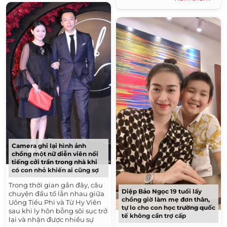
đã đưa...
Camera ghi lại hình ảnh
chồng một nữ diễn viên nổi
tiếng cởi trần trong nhà khi
có con nhỏ khiến ai cũng sợ
Trong thời gian gần đây, câu
Diệp Bảo Ngọc 19 tuổi lấy
chuyện đấu tố lẫn nhau giữa
chồng giờ làm mẹ đơn thân,
Uông Tiểu Phi và Từ Hy Viên
tự lo cho con học trường quốc
sau khi ly hôn bỗng sôi sục trở
tế không cần trợ cấp
lại và nhận được nhiều sự