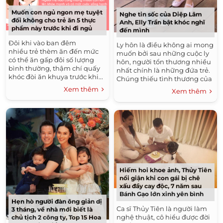
Muốn con ngủ ngon mẹ tuyệt
Nghe tin sốc của Diệp Lâm
đối không cho trẻ ăn 5 thực
Anh, Elly Trần bật khóc nghĩ
phẩm này trước khi đi ngủ
đến mình
Đôi khi vào ban đêm
Ly hôn là điều không ai mong
nhiều trẻ thèm ăn đến mức
muốn bởi sau những cuộc ly
có thể ăn gấp đôi số lượng
hôn, người tổn thương nhiều
bình thường, thậm chí quấy
nhất chính là những đứa trẻ.
khóc đòi ăn khuya trước khi...
Chúng thiếu tình thương của
bố mẹ, có bố không có mẹ, có
Xem thêm
Xem thêm
mẹ không...
Hiếm hoi khoe ảnh, Thủy Tiên
nổi giận khi con gái bị chê
xấu đầy cay độc, 7 năm sau
Bánh Gạo lớn xinh yên bình
Hẹn hò người đàn ông giản dị
Ca sĩ Thủy Tiên là người làm
3 tháng, về nhà mới biết là
nghệ thuật, cô hiểu được đời
chủ tịch 2 công ty, Top 15 Hoa