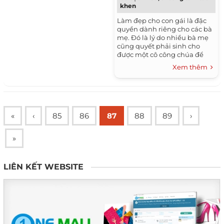
khen
Làm đẹp cho con gái là đặc
quyền dành riêng cho các bà
mẹ. Đó là lý do nhiều bà mẹ
cũng quyết phải sinh cho
được một cô công chúa để
thoải mãn ước mơ làm điệu,
Xem thêm
làm đẹp cho con, nhất...
«
‹
85
86
87
88
89
›
»
LIÊN KẾT WEBSITE