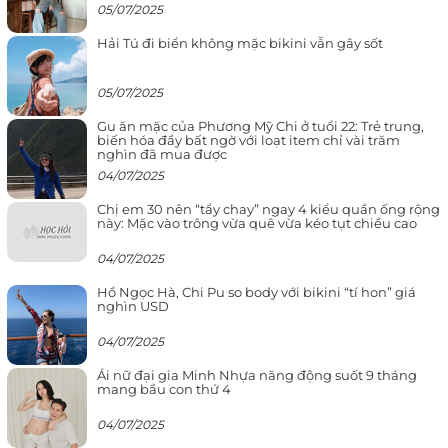
05/07/2025
Hải Tú đi biển không mặc bikini vẫn gây sốt
05/07/2025
Gu ăn mặc của Phương Mỹ Chi ở tuổi 22: Trẻ trung,
biến hóa đầy bất ngờ với loạt item chỉ vài trăm
nghìn đã mua được
04/07/2025
Chị em 30 nên “tẩy chay” ngay 4 kiểu quần ống rộng
này: Mặc vào trông vừa quê vừa kéo tụt chiều cao
04/07/2025
Hồ Ngọc Hà, Chi Pu so body với bikini “tí hon” giá
nghìn USD
04/07/2025
Ái nữ đại gia Minh Nhựa năng động suốt 9 tháng
mang bầu con thứ 4
04/07/2025