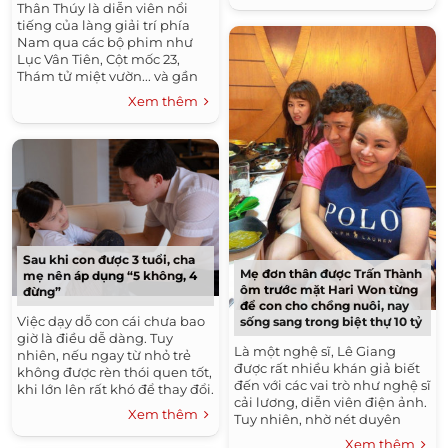
Thân Thúy là diễn viên nổi
tiếng của làng giải trí phía
Nam qua các bộ phim như
Lục Vân Tiên, Cột mốc 23,
Thám tử miệt vườn... và gần
đây nhất là bộ phim Vợ Quan.
Xem thêm
Cuộc sống đời thực của...
Sau khi con được 3 tuổi, cha
Mẹ đơn thân được Trấn Thành
mẹ nên áp dụng “5 không, 4
ôm trước mặt Hari Won từng
đừng”
để con cho chồng nuôi, nay
Việc dạy dỗ con cái chưa bao
sống sang trong biệt thự 10 tỷ
giờ là điều dễ dàng. Tuy
Là một nghệ sĩ, Lê Giang
nhiên, nếu ngay từ nhỏ trẻ
được rất nhiều khán giả biết
không được rèn thói quen tốt,
đến với các vai trò như nghệ sĩ
khi lớn lên rất khó để thay đổi.
cải lương, diễn viên điện ảnh.
Đặc biệt, khi trẻ bước vào độ
Xem thêm
Tuy nhiên, nhờ nét duyên
tuổi...
ngầm dí dỏm có phần xắt xéo
Xem thêm