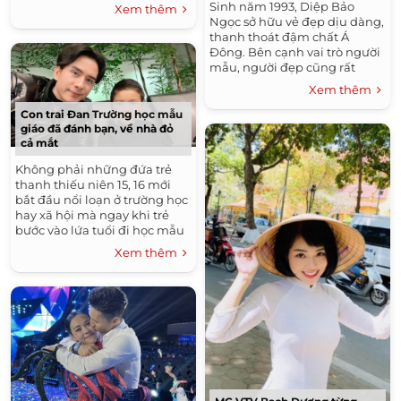
quan tâm của cộng đồng
Sinh năm 1993, Diệp Bảo
Xem thêm
mạng Trung Quốc....
Ngọc sở hữu vẻ đẹp dịu dàng,
thanh thoát đậm chất Á
Đông. Bên cạnh vai trò người
mẫu, người đẹp cũng rất
thành công khi lấn sân ca hát
Xem thêm
và đóng phim. Năm 2011,
Diệp...
Con trai Đan Trường học mẫu
giáo đã đánh bạn, về nhà đỏ
cả mắt
Không phải những đứa trẻ
thanh thiếu niên 15, 16 mới
bắt đầu nổi loạn ở trường học
hay xã hội mà ngay khi trẻ
bước vào lứa tuổi đi học mẫu
giáo, tiểu học, các bậc cha mẹ
Xem thêm
cũng đã...