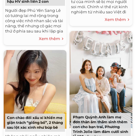
tư của mình sẽ bị mọi người
hậu HV sinh liền 2 con
soi mói. Chính vì thế rút kinh
Người đẹp Phú Yên Sang Lê
nghiệm từ nhiều sao Việt đi
có tương lai mở rộng trong
trước, Thủy Tiên - Công Vinh
Xem thêm
công việc nhờ nhan sắc và tài
lựa chọn...
năng, thế nhưng cô gác mọi
thứ ở phía sau sau khi lập gia
đình sớm và làm mẹ 2 con khi
Xem thêm
ở độ tuổi ngoài...
Phạm Quỳnh Anh làm mẹ
Con chào đời xấu xí khiến mẹ
đơn thân âm thầm sinh thêm
giận trách “giống bố”, 2 tháng
con cho bạn trai, Phương
sau lột xác xinh như búp bê
Trinh Jolie làm đám cưới sính