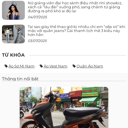
Nữ giảng viên đại học sành điệu nhất nhì showbiz,
xách cả “lâu đài” xuống phố, sang chảnh từ giảng
đường ra phố khó ai đọ lại
04/07/2025
Tại sao giày thể thao giờ bị nhiều chị em “xếp xó” khi
mặc với quần jeans? Gái thanh lịch mê 3 kiểu này
hơn hẳn
03/07/2025
TỪ KHÓA
Áo Sơ Mi Nam
Áo Vest Nam
Quần Áo Nam
Thông tin nổi bật