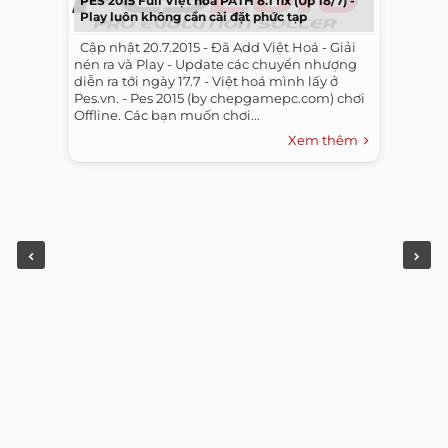
PES 2015 Full Việt hóa PATH 8.1 fix (Up 18/7) -
Play luôn không cần cài đặt phức tạp
​ ​ Cập nhật 20.7.2015 - Đã Add Việt Hoá - Giải
nén ra và Play - Update các chuyển nhượng
diễn ra tới ngày 17.7 - Việt hoá mình lấy ở
Pes.vn. - Pes 2015 (by chepgamepc.com) chơi
Offline. Các bạn muốn chơi...
Xem thêm