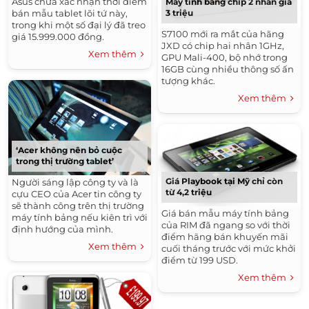
Asus chưa xác nhận thời điểm
Máy tính bảng chip 2 nhân giá
3 triệu
bán mẫu tablet lõi tứ này,
trong khi một số đại lý đã treo
S7100 mới ra mắt của hãng
giá 15.999.000 đồng.
JXD có chip hai nhân 1GHz,
Xem thêm
GPU Mali-400, bộ nhớ trong
16GB cùng nhiều thông số ấn
tượng khác.
Xem thêm
‘Acer không nên bỏ cuộc
trong thị trường tablet’
Giá Playbook tại Mỹ chỉ còn
Người sáng lập công ty và là
từ 4,2 triệu
cựu CEO của Acer tin công ty
sẽ thành công trên thị trường
Giá bán mẫu máy tính bảng
máy tính bảng nếu kiên trì với
của RIM đã ngang so với thời
định hướng của mình.
điểm hãng bán khuyến mãi
Xem thêm
cuối tháng trước với mức khởi
điểm từ 199 USD.
Xem thêm