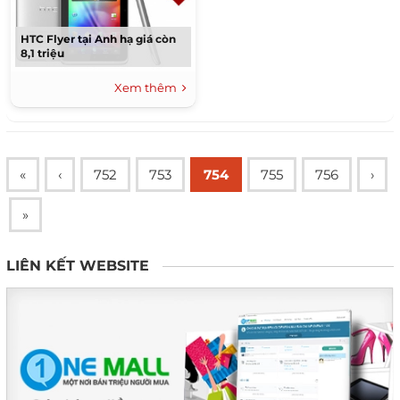
HTC Flyer tại Anh hạ giá còn
8,1 triệu
Xem thêm
«
‹
752
753
754
755
756
›
»
LIÊN KẾT WEBSITE