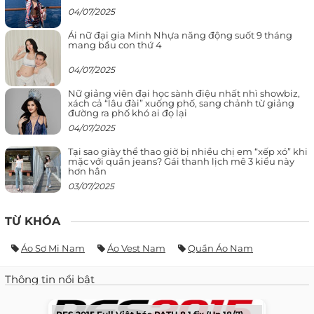
04/07/2025
Ái nữ đại gia Minh Nhựa năng động suốt 9 tháng
mang bầu con thứ 4
04/07/2025
Nữ giảng viên đại học sành điệu nhất nhì showbiz,
xách cả “lâu đài” xuống phố, sang chảnh từ giảng
đường ra phố khó ai đọ lại
04/07/2025
Tại sao giày thể thao giờ bị nhiều chị em “xếp xó” khi
mặc với quần jeans? Gái thanh lịch mê 3 kiểu này
hơn hẳn
03/07/2025
TỪ KHÓA
Áo Sơ Mi Nam
Áo Vest Nam
Quần Áo Nam
Thông tin nổi bật