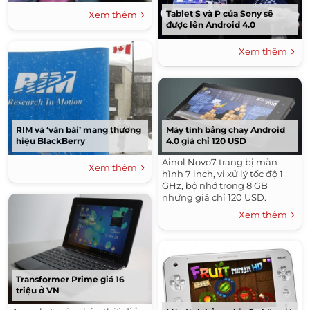
Tablet S và P của Sony sẽ
Xem thêm
được lên Android 4.0
Xem thêm
RIM và ‘ván bài’ mang thương
Máy tính bảng chạy Android
hiệu BlackBerry
4.0 giá chỉ 120 USD
Ainol Novo7 trang bị màn
Xem thêm
hình 7 inch, vi xử lý tốc độ 1
GHz, bộ nhớ trong 8 GB
nhưng giá chỉ 120 USD.
Xem thêm
Transformer Prime giá 16
triệu ở VN