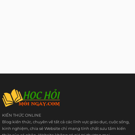
KIẾN THỨC ONLINE
Blog kiến thức, chuyên về tất cả các lĩnh vực giáo dục, cuộc sống,
kinh nghiệm, chia sẻ Website chỉ mang tính chất sưu tầm kiến