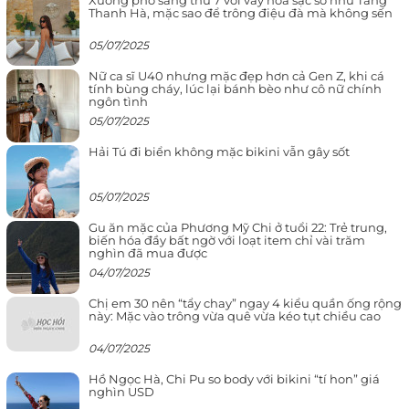
Xuống phố sáng thứ 7 với váy hoa sặc sỡ như Tăng
Thanh Hà, mặc sao để trông điệu đà mà không sến
05/07/2025
Nữ ca sĩ U40 nhưng mặc đẹp hơn cả Gen Z, khi cá
tính bùng cháy, lúc lại bánh bèo như cô nữ chính
ngôn tình
05/07/2025
Hải Tú đi biển không mặc bikini vẫn gây sốt
05/07/2025
Gu ăn mặc của Phương Mỹ Chi ở tuổi 22: Trẻ trung,
biến hóa đầy bất ngờ với loạt item chỉ vài trăm
nghìn đã mua được
04/07/2025
Chị em 30 nên “tẩy chay” ngay 4 kiểu quần ống rộng
này: Mặc vào trông vừa quê vừa kéo tụt chiều cao
04/07/2025
Hồ Ngọc Hà, Chi Pu so body với bikini “tí hon” giá
nghìn USD