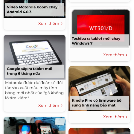
Video Motorola Xoom chạy
Android 4.0.3
Xem thêm
Toshiba ra tablet mới chạy
Windows 7
Xem thêm
Google sắp ra tablet mới
trong 6 tháng nữa
Motorola được dự đoán sẽ đối
tác sản xuất mẫu máy tính
bảng mới nhất của "gã khổng
lồ tìm kiếm".
Kindle Fire có firmware bổ
sung tính năng bảo mật
Xem thêm
Xem thêm