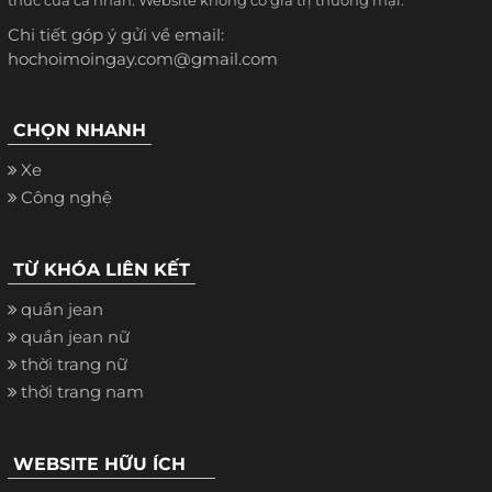
thức của cá nhân. Website không có giá trị thương mại.
Chi tiết góp ý gửi về email:
hochoimoingay.com@gmail.com
CHỌN NHANH
Xe
Công nghệ
TỪ KHÓA LIÊN KẾT
quần jean
quần jean nữ
thời trang nữ
thời trang nam
WEBSITE HỮU ÍCH