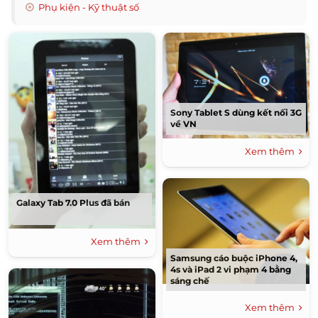
Phụ kiện - Kỹ thuật số
Sony Tablet S dùng kết nối 3G
về VN
Xem thêm
Galaxy Tab 7.0 Plus đã bán
Xem thêm
Samsung cáo buộc iPhone 4,
4s và iPad 2 vi phạm 4 bằng
sáng chế
Xem thêm