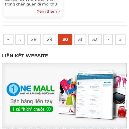
trong chăn quên đi mọi thứ
mà khóc...
Xem thêm
«
‹
28
29
30
31
32
›
»
LIÊN KẾT WEBSITE