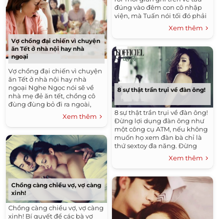
đúng vào đêm con cô nhập
viện, mà Tuấn nói tối đó phải
làm...
Xem thêm
Vợ chồng đại chiến vì chuyện
ăn Tết ở nhà nội hay nhà
ngoại
Vợ chồng đại chiến vì chuyện
ăn Tết ở nhà nội hay nhà
ngoại Nghe Ngọc nói sẽ về
8 sự thật trần trụi về đàn ông!
nhà mẹ đẻ ăn tết, chồng cô
đùng đùng bỏ đi ra ngoài,
8 sự thật trần trụi về đàn ông!
trước...
Xem thêm
Đừng lợi dụng đàn ông như
một công cụ ATM, nếu không
muốn họ xem đàn bà chỉ là
thứ sextoy đa năng. Đừng
tưởng...
Xem thêm
Chồng càng chiều vợ, vợ càng
xinh!
Chồng càng chiều vợ, vợ càng
xinh! Bí quyết để các bà vợ