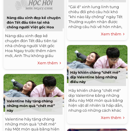
"Gái ế" xinh lung linh tung
chiêu đối phó câu hỏi khó
“khi nào lấy chồng” ngày Tết
Nàng dâu xinh đẹp kể chuyện
Thường xuyên nhận được
đón Tết đầu tiên tại nhà
những câu hỏi về hôn nhân,
chồng người Việt gốc Hoa
chuyện lấy...
Xem thêm
Nàng dâu xinh đẹp kể
chuyện đón Tết đầu tiên tại
nhà chồng người Việt gốc
Hoa Ngay trước thềm năm
mới, Anh Thư không giấu
được sự hồi hộp...
Xem thêm
Hãy khiến chàng “chết mê”
dịp Valentine bằng những
điều này
Hãy khiến chàng "chết mê"
dịp Valentine bằng những
điều này Một món quà bằng
Valentine hãy tặng chàng
hiện vật dĩ nhiên là hấp dẫn,
những món quà “chết mê”
nhưng có những cách khác
này
tuyệt vời chẳng...
Xem thêm
Valentine hãy tặng chàng
những món quà "chết mê"
này Một món quà bằng hiện