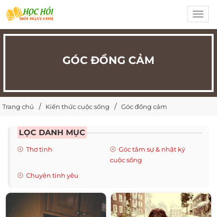
Toggl
navig
GÓC ĐỒNG CẢM
Trang chủ
Kiến thức cuộc sống
Góc đồng cảm
LỌC DANH MỤC
Thơ tình
Góc tâm sự & nhật ký
cuộc sống
Chuyện tình yêu