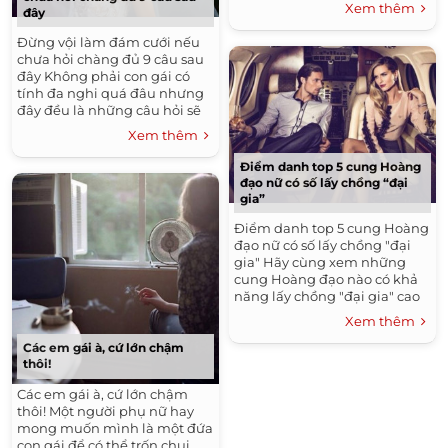
trước...
Xem thêm
đây
Đừng vội làm đám cưới nếu
chưa hỏi chàng đủ 9 câu sau
đây Không phải con gái có
tính đa nghi quá đâu nhưng
đây đều là những câu hỏi sẽ
cơ bản...
Xem thêm
Điểm danh top 5 cung Hoàng
đạo nữ có số lấy chồng “đại
gia”
Điểm danh top 5 cung Hoàng
đạo nữ có số lấy chồng "đại
gia" Hãy cùng xem những
cung Hoàng đạo nào có khả
năng lấy chồng "đại gia" cao
nhất nhé! ...
Xem thêm
Các em gái à, cứ lớn chậm
thôi!
Các em gái à, cứ lớn chậm
thôi! Một người phụ nữ hay
mong muốn mình là một đứa
con gái để có thể trốn chui