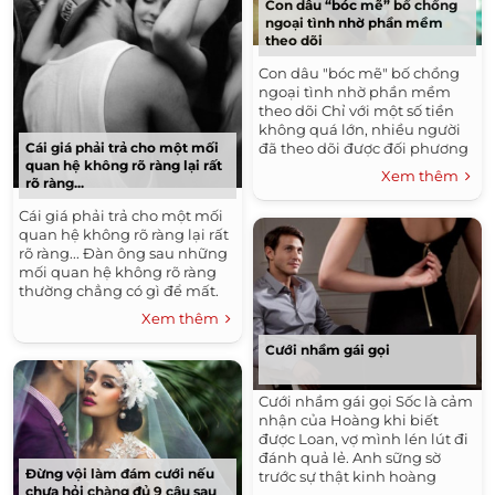
Con dâu “bóc mẽ” bố chồng
ngoại tình nhờ phần mềm
theo dõi
Con dâu "bóc mẽ" bố chồng
ngoại tình nhờ phần mềm
theo dõi Chỉ với một số tiền
không quá lớn, nhiều người
đã theo dõi được đối phương
Cái giá phải trả cho một mối
quan hệ không rõ ràng lại rất
từ...
Xem thêm
rõ ràng...
Cái giá phải trả cho một mối
quan hệ không rõ ràng lại rất
rõ ràng... Đàn ông sau những
mối quan hệ không rõ ràng
thường chẳng có gì để mất.
Họ...
Xem thêm
Cưới nhầm gái gọi
Cưới nhầm gái gọi Sốc là cảm
nhận của Hoàng khi biết
được Loan, vợ mình lén lút đi
đánh quả lẻ. Anh sững sờ
Đừng vội làm đám cưới nếu
trước sự thật kinh hoàng
chưa hỏi chàng đủ 9 câu sau