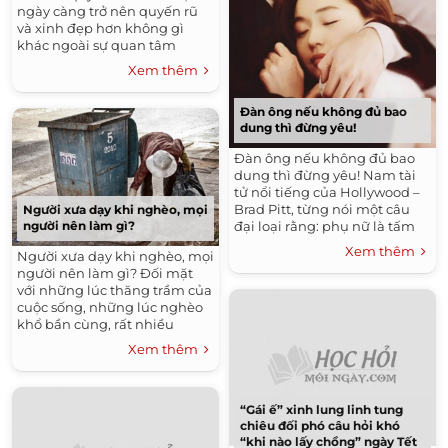
ngày càng trở nên quyến rũ
và xinh đẹp hơn không gì
khác ngoài sự quan tâm
chăm sóc của...
Xem thêm
Đàn ông nếu không đủ bao
dung thì đừng yêu!
Đàn ông nếu không đủ bao
dung thì đừng yêu! Nam tài
tử nổi tiếng của Hollywood –
Brad Pitt, từng nói một câu
Người xưa dạy khi nghèo, mọi
đại loại rằng: phụ nữ là tấm
người nên làm gì?
gương...
Xem thêm
Người xưa dạy khi nghèo, mọi
người nên làm gì? Đối mặt
với những lúc thăng trầm của
cuộc sống, những lúc nghèo
khổ bần cùng, rất nhiều
người...
Xem thêm
“Gái ế” xinh lung linh tung
chiêu đối phó câu hỏi khó
“khi nào lấy chồng” ngày Tết