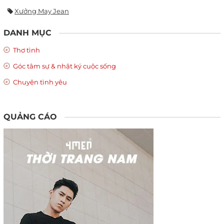
Xưởng May Jean
DANH MỤC
Thơ tình
Góc tâm sự & nhật ký cuộc sống
Chuyện tình yêu
QUẢNG CÁO