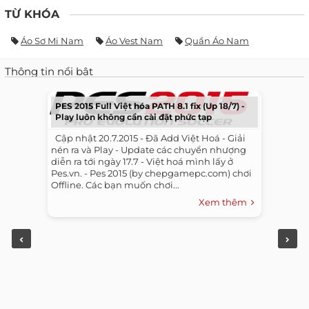
TỪ KHÓA
Áo Sơ Mi Nam
Áo Vest Nam
Quần Áo Nam
Thông tin nổi bật
PES 2015 Full Việt hóa PATH 8.1 fix (Up 18/7) -
Play luôn không cần cài đặt phức tạp
​ ​ Cập nhật 20.7.2015 - Đã Add Việt Hoá - Giải
nén ra và Play - Update các chuyển nhượng
diễn ra tới ngày 17.7 - Việt hoá mình lấy ở
Pes.vn. - Pes 2015 (by chepgamepc.com) chơi
Offline. Các bạn muốn chơi...
Xem thêm