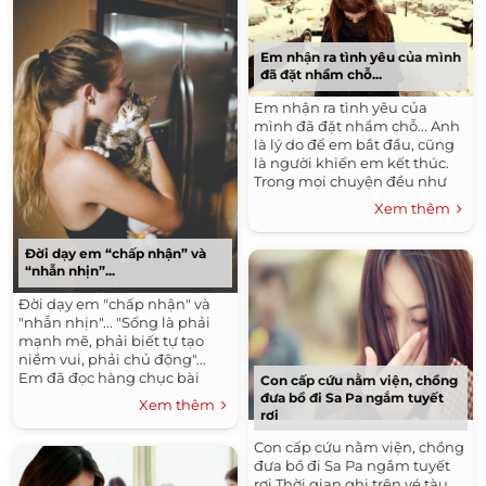
Em nhận ra tình yêu của mình
đã đặt nhầm chỗ...
Em nhận ra tình yêu của
mình đã đặt nhầm chỗ... Anh
là lý do để em bắt đầu, cũng
là người khiến em kết thúc.
Trong mọi chuyện đều như
vậy, kể...
Xem thêm
Đời dạy em “chấp nhận” và
“nhẫn nhịn”...
Đời dạy em "chấp nhận" và
"nhẫn nhịn"... "Sống là phải
mạnh mẽ, phải biết tự tạo
niềm vui, phải chủ động"...
Em đã đọc hàng chục bài
Con cấp cứu nằm viện, chồng
viết,...
đưa bồ đi Sa Pa ngắm tuyết
Xem thêm
rơi
Con cấp cứu nằm viện, chồng
đưa bồ đi Sa Pa ngắm tuyết
rơi Thời gian ghi trên vé tàu