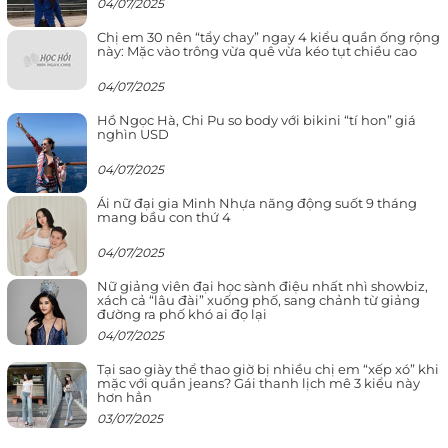
04/07/2025
Chị em 30 nên “tẩy chay” ngay 4 kiểu quần ống rộng
này: Mặc vào trông vừa quê vừa kéo tụt chiều cao
04/07/2025
Hồ Ngọc Hà, Chi Pu so body với bikini “tí hon” giá
nghìn USD
04/07/2025
Ái nữ đại gia Minh Nhựa năng động suốt 9 tháng
mang bầu con thứ 4
04/07/2025
Nữ giảng viên đại học sành điệu nhất nhì showbiz,
xách cả “lâu đài” xuống phố, sang chảnh từ giảng
đường ra phố khó ai đọ lại
04/07/2025
Tại sao giày thể thao giờ bị nhiều chị em “xếp xó” khi
mặc với quần jeans? Gái thanh lịch mê 3 kiểu này
hơn hẳn
03/07/2025