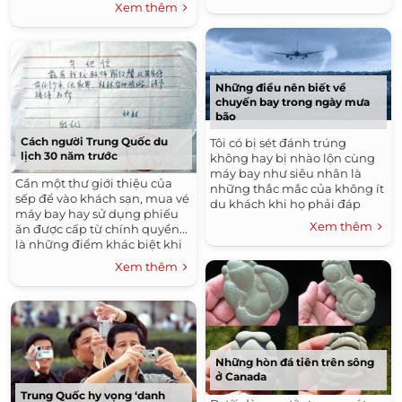
tàu đi thẳng lên trời xanh.
Xem thêm
Những điều nên biết về
chuyến bay trong ngày mưa
bão
Cách người Trung Quốc du
Tôi có bị sét đánh trúng
lịch 30 năm trước
không hay bị nhào lộn cùng
máy bay như siêu nhân là
Cần một thư giới thiệu của
những thắc mắc của không ít
sếp để vào khách sạn, mua vé
du khách khi họ phải đáp
máy bay hay sử dụng phiếu
một chuyến bay vào ngày
Xem thêm
ăn được cấp từ chính quyền...
mưa gió.
là những điểm khác biệt khi
du lịch ở Trung Quốc vào ba
Xem thêm
thập kỷ trước.
Những hòn đá tiên trên sông
ở Canada
Trung Quốc hy vọng ‘danh