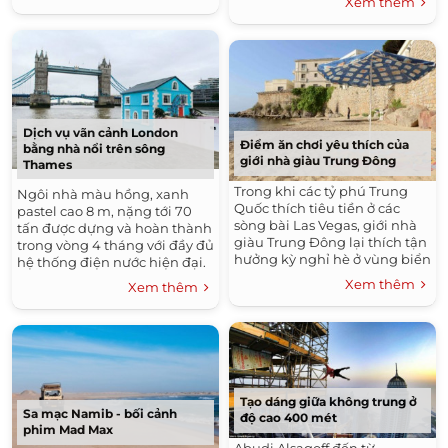
Xem thêm
Dịch vụ vãn cảnh London
Điểm ăn chơi yêu thích của
bằng nhà nổi trên sông
giới nhà giàu Trung Đông
Thames
Trong khi các tỷ phú Trung
Ngôi nhà màu hồng, xanh
Quốc thích tiêu tiền ở các
pastel cao 8 m, nặng tới 70
sòng bài Las Vegas, giới nhà
tấn được dựng và hoàn thành
giàu Trung Đông lại thích tận
trong vòng 4 tháng với đầy đủ
hưởng kỳ nghỉ hè ở vùng biển
hệ thống điện nước hiện đại.
Địa Trung Hải.
Xem thêm
Xem thêm
Tạo dáng giữa không trung ở
Sa mạc Namib - bối cảnh
độ cao 400 mét
phim Mad Max