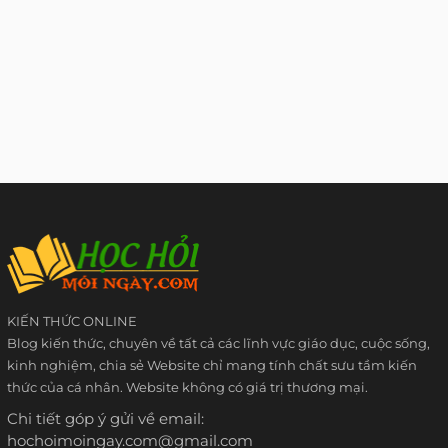
KIẾN THỨC ONLINE
Blog kiến thức, chuyên về tất cả các lĩnh vực giáo dục, cuộc sống,
kinh nghiệm, chia sẻ Website chỉ mang tính chất sưu tầm kiến
thức của cá nhân. Website không có giá trị thương mại.
Chi tiết góp ý gửi về email:
hochoimoingay.com@gmail.com