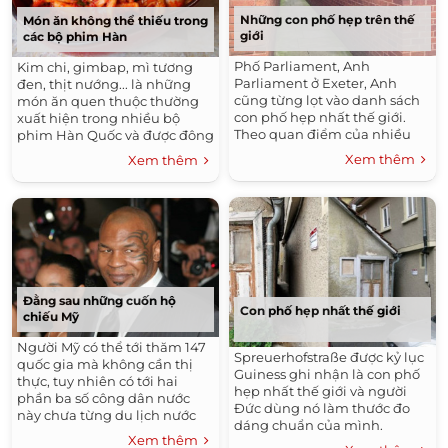
Những con phố hẹp trên thế
Món ăn không thể thiếu trong
giới
các bộ phim Hàn
Phố Parliament, Anh
Kim chi, gimbap, mì tương
Parliament ở Exeter, Anh
đen, thịt nướng... là những
cũng từng lọt vào danh sách
món ăn quen thuộc thường
con phố hẹp nhất thế giới.
xuất hiện trong nhiều bộ
Theo quan điểm của nhiều
phim Hàn Quốc và được đông
du khách, nơi này đúng chất
đảo khán giả Việt ưa thích.
Xem thêm
Xem thêm
phố...
Đằng sau những cuốn hộ
Con phố hẹp nhất thế giới
chiếu Mỹ
Người Mỹ có thể tới thăm 147
Spreuerhofstraße được kỷ lục
quốc gia mà không cần thị
Guiness ghi nhận là con phố
thực, tuy nhiên có tới hai
hẹp nhất thế giới và người
phần ba số công dân nước
Đức dùng nó làm thước đo
này chưa từng du lịch nước
dáng chuẩn của mình.
ngoài.
Xem thêm