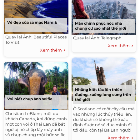
Vẻ đẹp của sa mạc Namib
Màn chinh phục nóc nhà
chung cư cao nhất thế giới
Quay lại Ảnh: Beautiful Places
Quay lại Ảnh: Telegraph
To Visit
Xem thêm
Xem thêm
Những kiệt tác lên thiên
đường, xuống long cung trên
Voi biết chụp ảnh selfie
thế giới
Ở Scotland có một cây cầu mà
Christian LeBlanc, một du
vào những lúc thủy triều lên,
khách Canada, khi đứng cạnh
du khách sẽ không thể xác
một con voi ở Thái Lan đã bất
định được nó sẽ đưa mình đi
ngờ bị nó chộp lấy máy ảnh
tới đâu, còn tại Ba Lan người
và chụp chung một bức selfie.
ta xây dựng hẳn một chuyến
Xem thêm