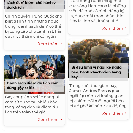
Dưới dòng nước trong mát
sách đen’ kiềm chế hành vi
của sông Harricana là những
du khách
viên đá nhỏ có hình dáng kỳ
lạ, được mài mòn nhẵn thín.
Chính quyền Trung Quốc cho
Đây là linh vật không thể
biết danh tính những người
thiếu trong đời sống của thổ
trong "danh sách đen" có thể
Xem thêm
dân da đỏ.
bị cung cấp cho cảnh sát, hải
quan và thậm chí cả ngân
hàng để hạn chế các hành vi
Xem thêm
xấu khi đi du lịch.
Bị đau lưng vì ngồi kế người
béo, hành khách kiện hãng
bay
Danh sách điểm du lịch cấm
Trong suốt thời gian bay,
dùng gậy selfie
James Andres Bassos phải
ngồi ép mình vì không gian
Gậy chụp ảnh selfie đang bị
bị chiếm bởi một người béo
cấm sử dụng tại nhiều bảo
phì ở ghế kế bên. Sau đó, ông
tàng, công viên và điểm du
đã khởi kiện hãng hàng
lịch trên toàn thế giới.
Xem thêm
không.
Xem thêm