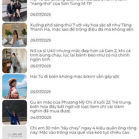
“nàng thơ” của Sơn Tùng M-TP
05/07/2025
Xuống phố sáng thứ 7 với váy hoa sặc sỡ như Tăng
Thanh Hà, mặc sao để trông điệu đà mà không sến
05/07/2025
Nữ ca sĩ U40 nhưng mặc đẹp hơn cả Gen Z, khi cá
tính bùng cháy, lúc lại bánh bèo như cô nữ chính
ngôn tình
05/07/2025
Hải Tú đi biển không mặc bikini vẫn gây sốt
05/07/2025
Gu ăn mặc của Phương Mỹ Chi ở tuổi 22: Trẻ trung,
biến hóa đầy bất ngờ với loạt item chỉ vài trăm
nghìn đã mua được
04/07/2025
Chị em 30 nên “tẩy chay” ngay 4 kiểu quần ống rộng
này: Mặc vào trông vừa quê vừa kéo tụt chiều cao