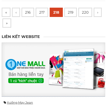
«
‹
216
217
218
219
220
›
»
LIÊN KẾT WEBSITE
Xưởng May Jean