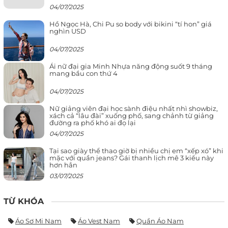
04/07/2025
Hồ Ngọc Hà, Chi Pu so body với bikini “tí hon” giá
nghìn USD
04/07/2025
Ái nữ đại gia Minh Nhựa năng động suốt 9 tháng
mang bầu con thứ 4
04/07/2025
Nữ giảng viên đại học sành điệu nhất nhì showbiz,
xách cả “lâu đài” xuống phố, sang chảnh từ giảng
đường ra phố khó ai đọ lại
04/07/2025
Tại sao giày thể thao giờ bị nhiều chị em “xếp xó” khi
mặc với quần jeans? Gái thanh lịch mê 3 kiểu này
hơn hẳn
03/07/2025
TỪ KHÓA
Áo Sơ Mi Nam
Áo Vest Nam
Quần Áo Nam