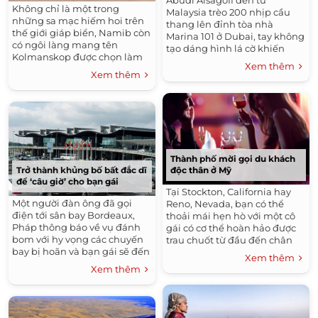
Abudi Alsagoff đến từ
Không chỉ là một trong
Malaysia trèo 200 nhịp cầu
những sa mạc hiếm hoi trên
thang lên đỉnh tòa nhà
thế giới giáp biển, Namib còn
Marina 101 ở Dubai, tay không
có ngôi làng mang tên
tạo dáng hình lá cờ khiến
Kolmanskop được chọn làm
người xem thót tim.
Xem thêm
bối cảnh tuyệt đẹp của phim
Xem thêm
Mad Max: Fury Road.
Thành phố mời gọi du khách
độc thân ở Mỹ
Trở thành khủng bố bất đắc dĩ
để ‘câu giờ’ cho bạn gái
Tại Stockton, California hay
Một người đàn ông đã gọi
Reno, Nevada, bạn có thể
điện tới sân bay Bordeaux,
thoải mái hẹn hò với một cô
Pháp thông báo về vụ đánh
gái có cơ thể hoàn hảo được
bom với hy vọng các chuyến
trau chuốt từ đầu đến chân
bay bị hoãn và bạn gái sẽ đến
mà cần lo cho ví tiền của
Xem thêm
kịp giờ.
mình.
Xem thêm