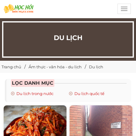
Toggl
navig
DU LỊCH
Trang chủ
Ẩm thực - văn hóa - du lịch
Du lịch
LỌC DANH MỤC
Du lịch trong nước
Du lịch quốc tế