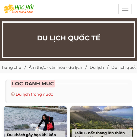
Toggl
navig
DU LỊCH QUỐC TẾ
Trang chủ
Ẩm thực - văn hóa - du lịch
Du lịch
Du lịch quốc
LỌC DANH MỤC
Du lịch trong nước
Haiku - nấc thang lên thiên
Du khách gây họa khi kéo