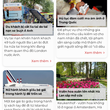
Hủ tục đám cưới ma ám ảnh ở
Trung Quốc
Du khách bị cắt lìa tai do tai
Để phục vụ cho những gia
nạn xe buýt ở Anh
đình có nhu cầu kiếm vợ cho
Vụ tai nạn khiến hành khách
nam nhân đã chết, tội phạm
49 tuổi người Ba Lan bị đứt
sẵn sàng cướp mộ thậm chí
lìa nửa tai trong khi đang
giết người sống để có "cô dâu
tham quan thủ đô London
ma" đem bán.
Xem thêm
nước Anh.
Xem thêm
Nữ hành khách giấu bé gái
Vườn hoa xuân lớn nhất Hà
trong hành lý để trốn vé
Lan sắp mở cửa
Một bé gái bị giấu trong hành
Keukenhof - vườn hoa khổng
lý xách tay để đi từ Istanbul
lồ ở ngoại ô Amsterdam, Hà
sang Paris và chỉ bị phát hiện