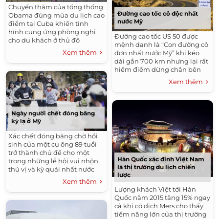
Chuyến thăm của tổng thống
Đường cao tốc cô độc nhất
Obama đúng mùa du lịch cao
nước Mỹ
điểm tại Cuba khiến tình
hình cung ứng phòng nghỉ
Đường cao tốc US 50 được
cho du khách ở thủ đô
mệnh danh là “Con đường cô
Havana trở nên căng thẳng.
Xem thêm
đơn nhất nước Mỹ” khi kéo
dài gần 700 km nhưng lại rất
hiếm điểm dừng chân bên
đường và luôn vắng bóng xe
Xem thêm
qua lại.
Ngày người chết đóng băng
kỳ lạ ở Mỹ
Xác chết đóng băng chờ hồi
sinh của một cụ ông 89 tuổi
trở thành chủ đề cho một
Hàn Quốc xác định Việt Nam
trong những lễ hội vui nhộn,
là thị trường du lịch chiến
thú vị và kỳ quái nhất nước
lược
Mỹ.
Xem thêm
Lượng khách Việt tới Hàn
Quốc năm 2015 tăng 15% ngay
cả khi có dịch Mers cho thấy
tiềm năng lớn của thị trường