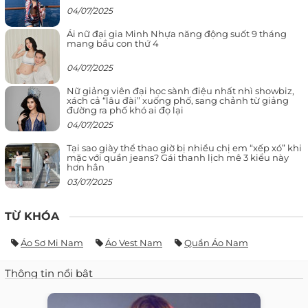
04/07/2025
Ái nữ đại gia Minh Nhựa năng động suốt 9 tháng
mang bầu con thứ 4
04/07/2025
Nữ giảng viên đại học sành điệu nhất nhì showbiz,
xách cả “lâu đài” xuống phố, sang chảnh từ giảng
đường ra phố khó ai đọ lại
04/07/2025
Tại sao giày thể thao giờ bị nhiều chị em “xếp xó” khi
mặc với quần jeans? Gái thanh lịch mê 3 kiểu này
hơn hẳn
03/07/2025
TỪ KHÓA
Áo Sơ Mi Nam
Áo Vest Nam
Quần Áo Nam
Thông tin nổi bật