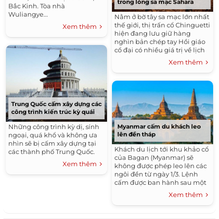
trong lòng sa mạc Sahara
Bắc Kinh. Tòa nhà
Wuliangye...
Nằm ở bờ tây sa mạc lớn nhất
thế giới, thị trấn cổ Chinguetti
Xem thêm
hiện đang lưu giữ hàng
nghìn bản chép tay Hồi giáo
cổ đại có nhiều giá trị về lịch
sử, văn hóa, tôn giáo.
Xem thêm
Trung Quốc cấm xây dựng các
công trình kiến trúc kỳ quái
Những công trình kỳ dị, sính
Myanmar cấm du khách leo
lên đền tháp
ngoại, quá khổ và không ưa
nhìn sẽ bị cấm xây dựng tại
Khách du lịch tới khu khảo cổ
các thành phố Trung Quốc.
của Bagan (Myanmar) sẽ
Xem thêm
không được phép leo lên các
ngôi đền từ ngày 1/3. Lệnh
cấm được ban hành sau một
loạt báo cáo về các hành vi
Xem thêm
thiếu tôn trọng chốn linh
thiêng.