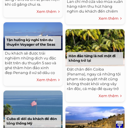
Lan chỉ mở cửa vào mùa xuân
khi cố gắng chui ra.
hàng năm thu hút hàng
nghìn du khách đến chiêm
Xem thêm
ngưỡng.
Xem thêm
Tận hưởng kỳ nghỉ trên du
thuyền Voyager of the Seas
Du khách sẽ được trải
Hòn đảo từng là nơi một đi
nghiệm những dịch vụ đặc
không trở lại
biệt trên du thuyển 5 sao và
ghé thăm hòn đảo xinh
Đặt chân đến Coiba
đẹp Penang ở xứ sở dầu cọ
(Panama), ngay cả những tội
Malaysia.
phạm xảo quyệt nhất cũng
Xem thêm
không thoát khỏi vòng vây
rắn độc, cá mập để quay trở
về.
Xem thêm
Cuba di dời du khách để đón
tổng thống Mỹ