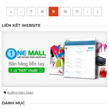
«
‹
7
8
9
10
11
›
»
LIÊN KẾT WEBSITE
Xưởng May Jean
DANH MỤC