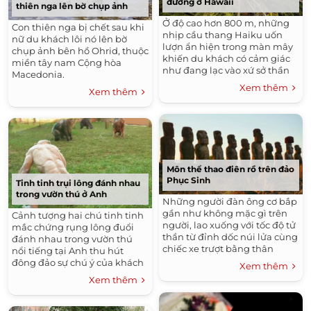
đường ở Hawaii
thiên nga lên bờ chụp ảnh
Ở độ cao hơn 800 m, những
Con thiên nga bị chết sau khi
nhịp cầu thang Haiku uốn
nữ du khách lôi nó lên bờ
lượn ẩn hiện trong màn mây
chụp ảnh bên hồ Ohrid, thuộc
khiến du khách có cảm giác
miền tây nam Cộng hòa
như đang lạc vào xứ sở thần
Macedonia.
tiên.
Xem thêm
Xem thêm
Môn thể thao điên rồ trên đảo
Phục Sinh
Tinh tinh trụi lông đánh nhau
trong vườn thú ở Anh
Những người đàn ông cơ bắp
gần như không mặc gì trên
Cảnh tượng hai chú tinh tinh
người, lao xuống với tốc độ tử
mắc chứng rụng lông đuổi
thần từ đỉnh dốc núi lửa cùng
đánh nhau trong vườn thú
chiếc xe trượt bằng thân
nổi tiếng tại Anh thu hút
chuối.
đông đảo sự chú ý của khách
Xem thêm
tham quan.
Xem thêm