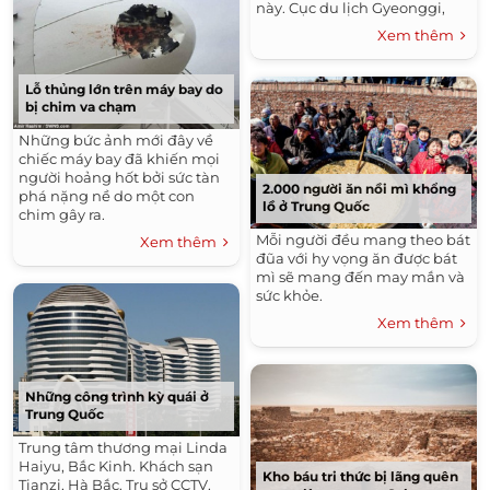
này. Cục du lịch Gyeonggi,
tỉnh đông dân nhất Hàn
Xem thêm
Quốc, đã đưa Việt Nam vào
thị trường chiến lược.
Lỗ thủng lớn trên máy bay do
bị chim va chạm
Những bức ảnh mới đây về
chiếc máy bay đã khiến mọi
người hoảng hốt bởi sức tàn
2.000 người ăn nồi mì khổng
phá nặng nề do một con
lồ ở Trung Quốc
chim gây ra.
Mỗi người đều mang theo bát
Xem thêm
đũa với hy vọng ăn được bát
mì sẽ mang đến may mắn và
sức khỏe.
Xem thêm
Những công trình kỳ quái ở
Trung Quốc
Trung tâm thương mại Linda
Haiyu, Bắc Kinh. Khách sạn
Kho báu tri thức bị lãng quên
Tianzi, Hà Bắc. Trụ sở CCTV,