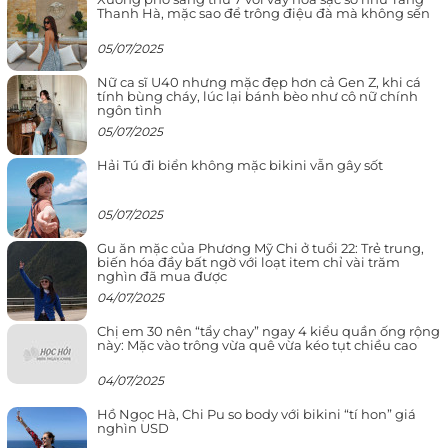
Thanh Hà, mặc sao để trông điệu đà mà không sến
05/07/2025
Nữ ca sĩ U40 nhưng mặc đẹp hơn cả Gen Z, khi cá
tính bùng cháy, lúc lại bánh bèo như cô nữ chính
ngôn tình
05/07/2025
Hải Tú đi biển không mặc bikini vẫn gây sốt
05/07/2025
Gu ăn mặc của Phương Mỹ Chi ở tuổi 22: Trẻ trung,
biến hóa đầy bất ngờ với loạt item chỉ vài trăm
nghìn đã mua được
04/07/2025
Chị em 30 nên “tẩy chay” ngay 4 kiểu quần ống rộng
này: Mặc vào trông vừa quê vừa kéo tụt chiều cao
04/07/2025
Hồ Ngọc Hà, Chi Pu so body với bikini “tí hon” giá
nghìn USD