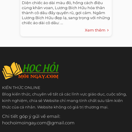
Diện chiếc áo dài màu đỏ, hồng cách điệu
cùng khăn voan, Lương Bích Hữu hóa thân
thành cô dâu đầy quyến rũ, gợi cảm. Ngắm
Lương Bích Hữu đẹp lạ, sang trọng với những
chiếc áo dài cô dâu: ...
Xem thêm
KIẾN THỨC ONLINE
Blog kiến thức, chuyên về tất cả các lĩnh vực giáo dục, cuộc sống,
kinh nghiệm, chia sẻ Website chỉ mang tính chất sưu tầm kiến
thức của cá nhân. Website không có giá trị thương mại.
Chi tiết góp ý gửi về email:
hochoimoingay.com@gmail.com