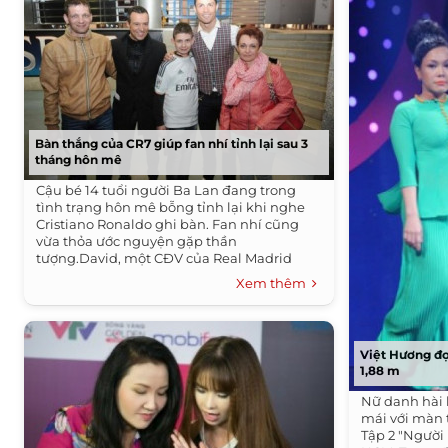
Bàn thắng của CR7 giúp fan nhí tỉnh lại sau 3
tháng hôn mê
Cậu bé 14 tuổi người Ba Lan đang trong
tình trạng hôn mê bỗng tỉnh lại khi nghe
Cristiano Ronaldo ghi bàn. Fan nhí cũng
vừa thỏa ước nguyện gặp thần
tượng.David, một CĐV của Real Madrid
người Ba Lan, đã...
Xem thêm
Việt Hương đọ
1,88 m
Nữ danh hài 
mái với màn 
Tập 2 "Người 