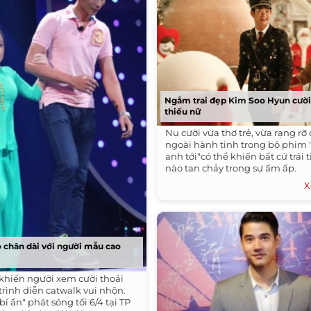
Ngắm trai đẹp Kim Soo Hyun cười
thiếu nữ
Nụ cười vừa thơ trẻ, vừa rạng rỡ 
ngoài hành tinh trong bộ phim 
anh tới"có thể khiến bất cứ trái 
nào tan chảy trong sự ấm ấp.
X
 chân dài với người mẫu cao
khiến người xem cười thoải
trình diễn catwalk vui nhộn.
bí ẩn" phát sóng tối 6/4 tại TP