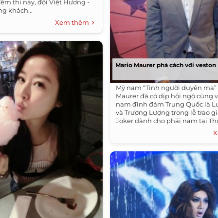
êm thi này, đội Việt Hương -
ng khách...
Xem thêm
Mario Maurer phá cách với veston
Mỹ nam “Tình người duyên ma”
Maurer đã có dịp hội ngộ cùng v
nam đình đám Trung Quốc là L
và Trương Lượng trong lễ trao g
Joker dành cho phái nam tại T
Hải.Mario...
X