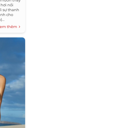
y muốn thay
hơi nổi
i sự thanh
dành cho
...
em thêm