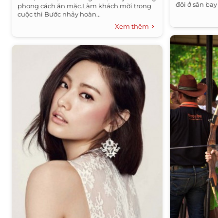
đôi ở sân bay t
phong cách ăn mặc.Làm khách mời trong
cuộc thi Bước nhảy hoàn...
Xem thêm