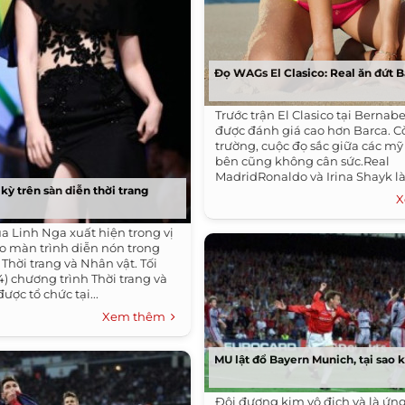
Đọ WAGs El Clasico: Real ăn đứt B
Trước trận El Clasico tại Bernab
được đánh giá cao hơn Barca. C
trường, cuộc đọ sắc giữa các mỹ
bên cũng không cân sức.Real
MadridRonaldo và Irina Shayk là 
kỳ trên sàn diễn thời trang
gái sắc...
X
a Linh Nga xuất hiện trong vị
ho màn trình diễn nón trong
Thời trang và Nhân vật. Tối
4) chương trình Thời trang và
ược tổ chức tại...
Xem thêm
MU lật đổ Bayern Munich, tại sao
Đội đương kim vô địch và là ứng