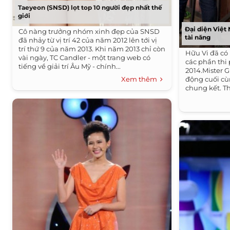
Taeyeon (SNSD) lọt top 10 người đẹp nhất thế
giới
Đại diện Việt 
Cô nàng trưởng nhóm xinh đẹp của SNSD
tài năng
đã nhảy từ vị trí 42 của năm 2012 lên tới vị
trí thứ 9 của năm 2013. Khi năm 2013 chỉ còn
Hữu Vi đã có
vài ngày, TC Candler - một trang web có
các phần thi
tiếng về giải trí Âu Mỹ - chính...
2014.Mister G
Xem thêm
động cuối cù
chung kết. Th