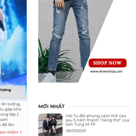
 Vương
 ấn tượng,
MỚI NHẤT
ều gặp khó
rong tập 2
Hải Tú đổi phong cách thế nào
quen
sau 5 năm thành “nàng thơ” của
Sơn Tùng M-TP
 đã lên
05/07/2025
em thêm