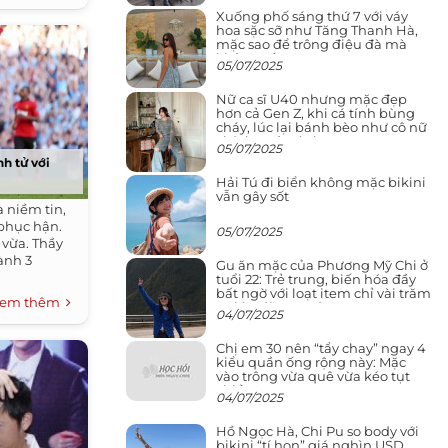
Xuống phố sáng thứ 7 với váy
hoa sặc sỡ như Tăng Thanh Hà,
mặc sao để trông điệu đà mà
không sến
05/07/2025
Nữ ca sĩ U40 nhưng mặc đẹp
hơn cả Gen Z, khi cá tính bùng
cháy, lúc lại bánh bèo như cô nữ
chính ngôn tình
05/07/2025
h tử với
Hải Tú đi biển không mặc bikini
vẫn gây sốt
à niềm tin,
 phục hận.
05/07/2025
 vừa. Thầy
iành 3
Gu ăn mặc của Phương Mỹ Chi ở
tuổi 22: Trẻ trung, biến hóa đầy
bất ngờ với loạt item chỉ vài trăm
em thêm
nghìn đã mua được
04/07/2025
Chị em 30 nên “tẩy chay” ngay 4
kiểu quần ống rộng này: Mặc
vào trông vừa quê vừa kéo tụt
chiều cao
04/07/2025
Hồ Ngọc Hà, Chi Pu so body với
bikini “tí hon” giá nghìn USD