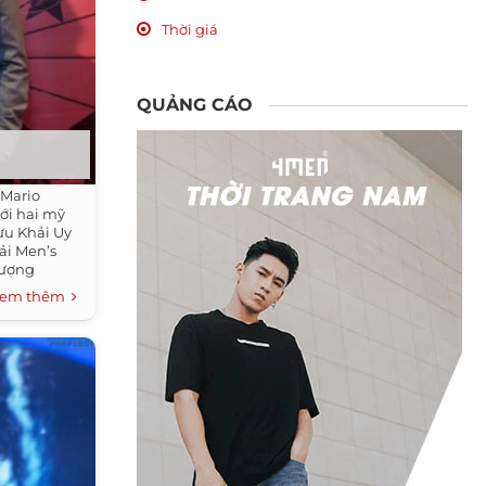
Thời giá
QUẢNG CÁO
 Mario
ới hai mỹ
ưu Khải Uy
iải Men’s
hượng
em thêm