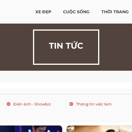
XE ĐẸP
CUỘC SỐNG
THỜI TRANG
TIN TỨC
Điện ảnh - Showbiz
Thông tin việc làm