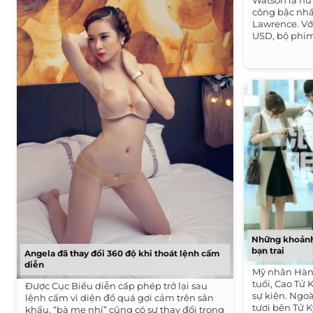
Watson là nữ
công bậc nhấ
Lawrence. Với
USD, bộ phim
rạp...
Những khoảnh 
bạn trai
Angela đã thay đổi 360 độ khi thoát lệnh cấm
diễn
Mỹ nhân Hàn 
tuổi, Cao Tử
Được Cục Biểu diễn cấp phép trở lại sau
sự kiện. Ngoà
lệnh cấm vì diện đồ quá gợi cảm trên sân
tươi bên Tử 
khấu, “bà mẹ nhí” cũng có sự thay đổi trong