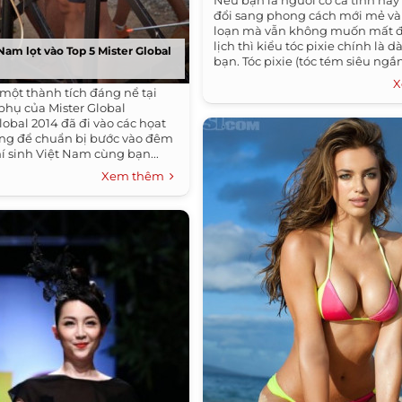
Nếu bạn là người có cá tính ha
đổi sang phong cách mới mẻ và 
loạn mà vẫn không muốn mất đ
lịch thì kiểu tóc pixie chính là 
Nam lọt vào Top 5 Mister Global
bạn. Tóc pixie (tóc tém siêu ngắn)
X
 một thành tích đáng nể tại
 phụ của Mister Global
lobal 2014 đã đi vào các họat
ng để chuẩn bị bước vào đêm
í sinh Việt Nam cùng bạn...
Xem thêm