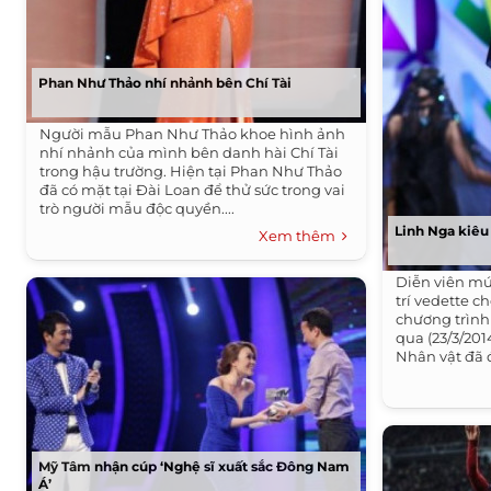
Phan Như Thảo nhí nhảnh bên Chí Tài
Người mẫu Phan Như Thảo khoe hình ảnh
nhí nhảnh của mình bên danh hài Chí Tài
trong hậu trường. Hiện tại Phan Như Thảo
đã có mặt tại Đài Loan để thử sức trong vai
trò người mẫu độc quyền....
Linh Nga kiêu 
Xem thêm
Diễn viên mú
trí vedette c
chương trình 
qua (23/3/201
Nhân vật đã đ
Mỹ Tâm nhận cúp ‘Nghệ sĩ xuất sắc Đông Nam
Á’