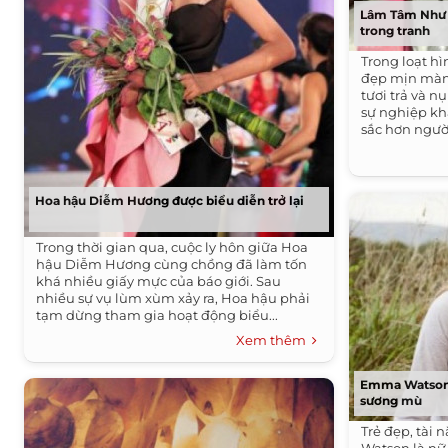
Lâm Tâm Như 
trong tranh
Trong loạt h
đẹp mịn màn
tươi trả và n
sự nghiệp kh
sắc hơn ngườ
Hoa hậu Diễm Hương được biểu diễn trở lại
Trong thời gian qua, cuộc ly hôn giữa Hoa
hậu Diễm Hương cùng chồng đã làm tốn
khá nhiều giấy mực của báo giới. Sau
nhiều sự vụ lùm xùm xảy ra, Hoa hậu phải
tạm dừng tham gia hoạt động biểu...
Xem thêm
Emma Watson -
sương mù
Trẻ đẹp, tài