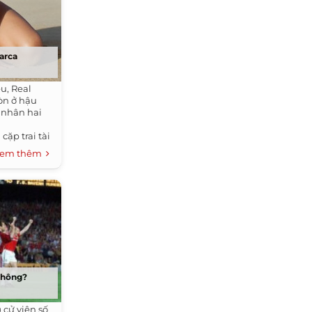
arca
eu, Real
òn ở hậu
 nhân hai
cặp trai tài
em thêm
 không?
 cử viên số