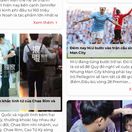
 diễn viên thế hệ 9x thành
t hiện nay bên cạnh Jennifer
 kinh phí đầu tư 160 triệu
 Noah là tác phẩm lớn nhất ra
Xem thêm
Đêm nay M.U bước vào trận cầu sin
Man City
M.U đang từng bước trở lại. Đó l
là cơ sở để Quỷ đỏ nghĩ về cuộc
Nhưng Man City không phải tay
trò Pellegrini sẽ làm tất cả để g
điểm.Đấu bù vòng 28 Premier...
X
khắc tình tứ của Chae Rim và
Quốc và người tình kém hai
 Kỳ, thường khoác tay nhau dự
i đời, Chae Rim nhí nhảnh, vui
Kỳ. Chae Rim, Cao Tử Kỳ sóng