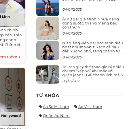
04/07/2025
i Linh
Ái nữ đại gia Minh Nhựa năng
động suốt 9 tháng mang bầu
con thứ 4
inh chỉnh
04/07/2025
ọp báo. Trấn
ững danh
Nữ giảng viên đại học sành điệu
M. Chính vì
nhất nhì showbiz, xách cả “lâu
đài” xuống phố, sang chảnh từ
giảng đường ra phố khó ai đọ lại
em thêm
04/07/2025
Tại sao giày thể thao giờ bị nhiều
chị em “xếp xó” khi mặc với
quần jeans? Gái thanh lịch mê 3
kiểu này hơn hẳn
03/07/2025
TỪ KHÓA
Áo Sơ Mi Nam
Áo Vest Nam
Quần Áo Nam
ất Hollywood