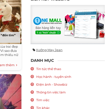
 “đốn tim”
của trai đẹp
Xưởng May Jean
"Vì sao đưa
tim thiếu nữ
DANH MỤC
em thêm
Tin tức thể thao
Học hành - tuyển sinh
Điện ảnh - Showbiz
Thông tin việc làm
Tìm việc
Tin khác