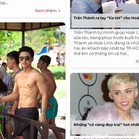
ại...
Xem thêm
Trấn Thành ra tay “tỉa tót” cho Hoà
Trấn Thành tự mình giúp Hoài L
sửa tóc, trang phục trước buổi h
Thành và Hoài Linh đang là nh
hài ăn khách bậc nhất tại TP.HC
thế khi có thông tin cả hai...
X
Những “cô nàng đẹp trai” hot nh