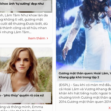
khoe ảnh ‘tự sướng’ đẹp như
ình, Lâm Tâm Như khoe làn da
g không tì vết, gương mặt
ụ cười dễ thương.Được biết, dù
á thành công và sở hữu nhan
i nhưng Lâm Tâm...
Xem thêm
Gương mặt thân quen: Hoài Lâm,
Khang gặp khó trong tập 2
(ĐSPL) – Sau khi có màn mở đầu
cả Hoài Lâm và Vương Khang đ
khăn khi hát tiếng nước ngoài t
 ‘phù thủy’ quyến rũ của xứ
chương trình Gương mặt thân 
2014.Gương mặt thân quen 2014
sóng...
 năng và thông minh, Emma
X